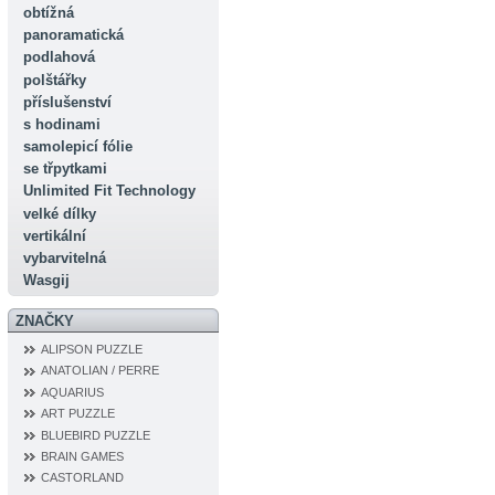
obtížná
panoramatická
podlahová
polštářky
příslušenství
s hodinami
samolepicí fólie
se třpytkami
Unlimited Fit Technology
velké dílky
vertikální
vybarvitelná
Wasgij
ZNAČKY
ALIPSON PUZZLE
ANATOLIAN / PERRE
AQUARIUS
ART PUZZLE
BLUEBIRD PUZZLE
BRAIN GAMES
CASTORLAND