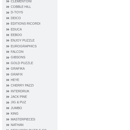
CLEMENTONI
COBBLE HILL
D‐TOYS
DEICO
EDITIONS RICORDI
EDUCA
EEBOO
ENJOY PUZZLE
EUROGRAPHICS
FALCON
GIBSONS
GOLD PUZZLE
GRAFIKA
GRAFIX
HEYE
CHERRY PAZZI
INTERDRUK
JACK PINE
JIG & PUZ
JUMBO
KING
MASTERPIECES
NATHAN