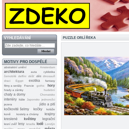
VYHLEDÁVÁNÍ
PUZZLE ORLÍ ŘEKA
MOTIVY PRO DOSPĚLÉ
abstraktní umění
Amsterdam
architektura
auta
cyklistika
černobílé
delfíni
déšť
děti
dinosauři
exotika
draci
Egypt
fantasy
hory
filmy a seriály
Francie
gothic
hrady a zámky
hudební
chaty a domy
Chorvatsko
interiéry
Itálie
Japonsko
jednorožci
jídlo a pití
jezera
kočkovité šelmy
kočky
koláže
krajiny
koně
kostely a chrámy
kreslené
květiny
legrační
lesy
lodě
lesní zvěř
letadla
Londýn
města
majáky
mapy
medvědi