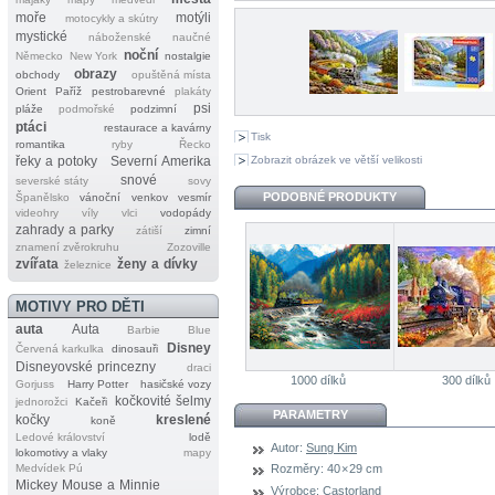
moře
motýli
motocykly a skútry
mystické
náboženské
naučné
noční
Německo
New York
nostalgie
obrazy
obchody
opuštěná místa
Orient
Paříž
pestrobarevné
plakáty
psi
pláže
podmořské
podzimní
ptáci
restaurace a kavárny
Tisk
romantika
ryby
Řecko
Zobrazit obrázek ve větší velikosti
řeky a potoky
Severní Amerika
snové
severské státy
sovy
PODOBNÉ PRODUKTY
Španělsko
vánoční
venkov
vesmír
videohry
víly
vlci
vodopády
zahrady a parky
zátiší
zimní
znamení zvěrokruhu
Zozoville
zvířata
ženy a dívky
železnice
MOTIVY PRO DĚTI
auta
Auta
Barbie
Blue
Disney
Červená karkulka
dinosauři
Disneyovské princezny
draci
1000 dílků
300 dílků
Gorjuss
Harry Potter
hasičské vozy
kočkovité šelmy
jednorožci
Kačeři
PARAMETRY
kočky
kreslené
koně
Ledové království
lodě
Autor:
Sung Kim
lokomotivy a vlaky
mapy
Medvídek Pú
Rozměry:
40 × 29 cm
Mickey Mouse a Minnie
Výrobce:
Castorland