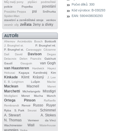
Můj malý pony
plyšáci
podmořské
Počet dílků:
300
povolání
policie
Popelka
Kód výrobce:
B-030293
psi
Prasátko Peppa
Sněhurka
EAN:
5904438030293
Spider‐Man
stavební a zemědělské stroje
venkov
zvířata
ženy a dívky
vesmír
víly
AUTOŘI
Afremov
Arcimboldo
Bosch
Botticelli
J. Brueghel st.
P. Brueghel ml.
P. Brueghel st.
Caravaggio
Cézanne
Davison
Dalí
David
Degas
Delacroix
Delon
Francés
Galchutt
van Gogh
Gaudí
Gauguin
van Haasteren
Hardwick
Hayez
Hokusai
Kagaya
Kandinskij
Kim
Kinkade
Klimt
Krásný
J. Lee
E. B. Leighton
Lušpin
Macke
Maclean
Macneil
Manet
Marchetti
Misstigri
Michelangelo
Modigliani
Monet
Mucha
Munch
Ortega
Pinson
Raffaello
Russo
Ruyer
Rembrandt
Renoir
Schimmel
Ryba
S. Park
Seurat
A. Stewart
A. Stokes
N. Thomas
Vermeer
da Vinci
Wall
Wachtmeister
Waterhouse
wumples
Yerka