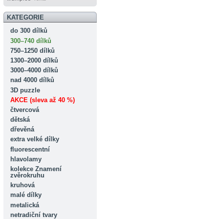
KATEGORIE
do 300 dílků
300–740 dílků
750–1250 dílků
1300–2000 dílků
3000–4000 dílků
nad 4000 dílků
3D puzzle
AKCE (sleva až 40 %)
čtvercová
dětská
dřevěná
extra velké dílky
fluorescentní
hlavolamy
kolekce Znamení
zvěrokruhu
kruhová
malé dílky
metalická
netradiční tvary