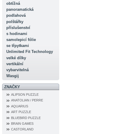
obtížná
panoramatická
podlahová
polštářky
příslušenství
s hodinami
samolepicí fólie
se třpytkami
Unlimited Fit Technology
velké dílky
vertikální
vybarvitelná
Wasgij
ZNAČKY
ALIPSON PUZZLE
ANATOLIAN / PERRE
AQUARIUS
ART PUZZLE
BLUEBIRD PUZZLE
BRAIN GAMES
CASTORLAND