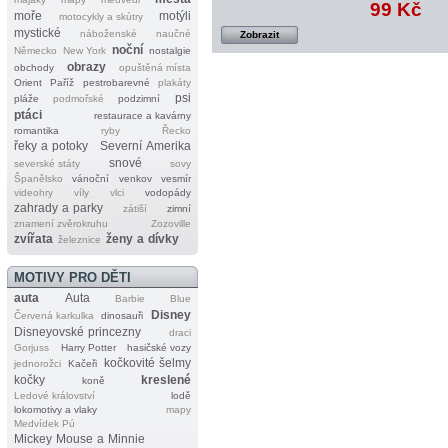
99 Kč
moře
motýli
motocykly a skútry
mystické
náboženské
naučné
Zobrazit
noční
Německo
New York
nostalgie
obrazy
obchody
opuštěná místa
Orient
Paříž
pestrobarevné
plakáty
psi
pláže
podmořské
podzimní
ptáci
restaurace a kavárny
romantika
ryby
Řecko
řeky a potoky
Severní Amerika
snové
severské státy
sovy
Španělsko
vánoční
venkov
vesmír
videohry
víly
vlci
vodopády
zahrady a parky
zátiší
zimní
znamení zvěrokruhu
Zozoville
zvířata
ženy a dívky
železnice
MOTIVY PRO DĚTI
auta
Auta
Barbie
Blue
Disney
Červená karkulka
dinosauři
Disneyovské princezny
draci
Gorjuss
Harry Potter
hasičské vozy
kočkovité šelmy
jednorožci
Kačeři
kočky
kreslené
koně
Ledové království
lodě
lokomotivy a vlaky
mapy
Medvídek Pú
Mickey Mouse a Minnie