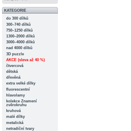
KATEGORIE
do 300 dílků
300–740 dílků
750–1250 dílků
1300–2000 dílků
3000–4000 dílků
nad 4000 dílků
3D puzzle
AKCE (sleva až 40 %)
čtvercová
dětská
dřevěná
extra velké dílky
fluorescentní
hlavolamy
kolekce Znamení
zvěrokruhu
kruhová
malé dílky
metalická
netradiční tvary