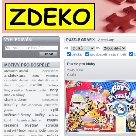
VYHLEDÁVÁNÍ
PUZZLE GRAFIX
2 produkty
od
do
dětská
pro dospělé a starší děti
f
Puzzle pro kluky
MOTIVY PRO DOSPĚLÉ
2 × 45 dílků
abstraktní umění
Amsterdam
Grafix
architektura
auta
cyklistika
černobílé
delfíni
déšť
děti
dinosauři
exotika
draci
Egypt
fantasy
hory
filmy a seriály
Francie
gothic
hrady a zámky
hudební
chaty a domy
Chorvatsko
interiéry
Itálie
Japonsko
jednorožci
jídlo a pití
jezera
kočkovité šelmy
kočky
koláže
krajiny
koně
kostely a chrámy
kreslené
květiny
legrační
lesy
lodě
lesní zvěř
letadla
Londýn
města
majáky
mapy
medvědi