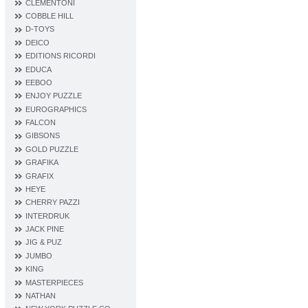
CLEMENTONI
COBBLE HILL
D‐TOYS
DEICO
EDITIONS RICORDI
EDUCA
EEBOO
ENJOY PUZZLE
EUROGRAPHICS
FALCON
GIBSONS
GOLD PUZZLE
GRAFIKA
GRAFIX
HEYE
CHERRY PAZZI
INTERDRUK
JACK PINE
JIG & PUZ
JUMBO
KING
MASTERPIECES
NATHAN