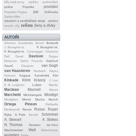
Můj malý pony
plyšáci
podmořské
povolání
policie
Popelka
psi
Prasátko Peppa
Sněhurka
Spider‐Man
stavební a zemědělské stroje
venkov
zvířata
ženy a dívky
vesmír
víly
AUTOŘI
Afremov
Arcimboldo
Bosch
Botticelli
J. Brueghel st.
P. Brueghel ml.
P. Brueghel st.
Caravaggio
Cézanne
Davison
Dalí
David
Degas
Delacroix
Delon
Francés
Galchutt
van Gogh
Gaudí
Gauguin
van Haasteren
Hardwick
Hayez
Hokusai
Kagaya
Kandinskij
Kim
Kinkade
Klimt
Krásný
J. Lee
E. B. Leighton
Lušpin
Macke
Maclean
Macneil
Manet
Marchetti
Misstigri
Michelangelo
Modigliani
Monet
Mucha
Munch
Ortega
Pinson
Raffaello
Russo
Ruyer
Rembrandt
Renoir
Schimmel
Ryba
S. Park
Seurat
A. Stewart
A. Stokes
N. Thomas
Vermeer
da Vinci
Wall
Wachtmeister
Waterhouse
wumples
Yerka