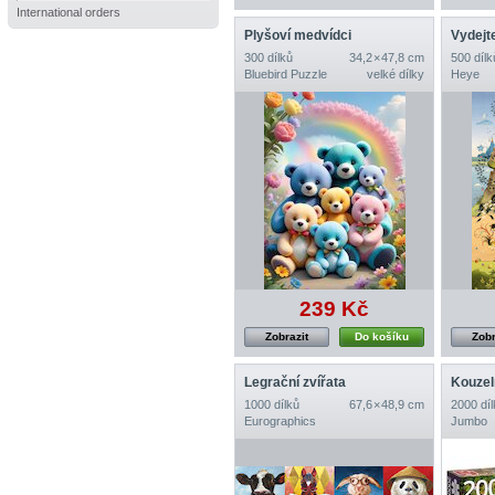
International orders
Plyšoví medvídci
300 dílků
34,2 × 47,8 cm
500 dílk
Bluebird Puzzle
velké dílky
Heye
239 Kč
Zobrazit
Do košíku
Zobr
Legrační zvířata
1000 dílků
67,6 × 48,9 cm
2000 díl
Eurographics
Jumbo