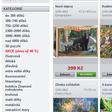
Nové objevy
Rodinn
KATEGORIE
1000 dílků
67,6 × 48,9 cm
1000 díl
Eurographics
SunsOu
do 300 dílků
300–740 dílků
750–1250 dílků
1300–2000 dílků
3000–4000 dílků
nad 4000 dílků
3D puzzle
AKCE (sleva až 40 %)
čtvercová
dětská
dřevěná
399 Kč
extra velké dílky
Zobrazit
Do košíku
Zobr
fluorescentní
hlavolamy
Zátoka světlušek
S kara
kolekce Znamení
zvěrokruhu
1000 dílků
70 × 50 cm
1000 díl
Cherry Pazzi
Schmidt
kruhová
malé dílky
metalická
netradiční tvary