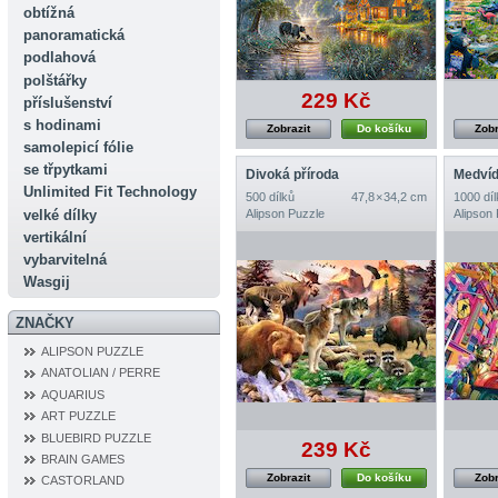
obtížná
panoramatická
podlahová
polštářky
229 Kč
příslušenství
s hodinami
Zobrazit
Do košíku
Zobr
samolepicí fólie
se třpytkami
Divoká příroda
Medvíd
Unlimited Fit Technology
500 dílků
47,8 × 34,2 cm
1000 díl
velké dílky
Alipson Puzzle
Alipson
vertikální
vybarvitelná
Wasgij
ZNAČKY
ALIPSON PUZZLE
ANATOLIAN / PERRE
AQUARIUS
ART PUZZLE
BLUEBIRD PUZZLE
239 Kč
BRAIN GAMES
Zobrazit
Do košíku
Zobr
CASTORLAND