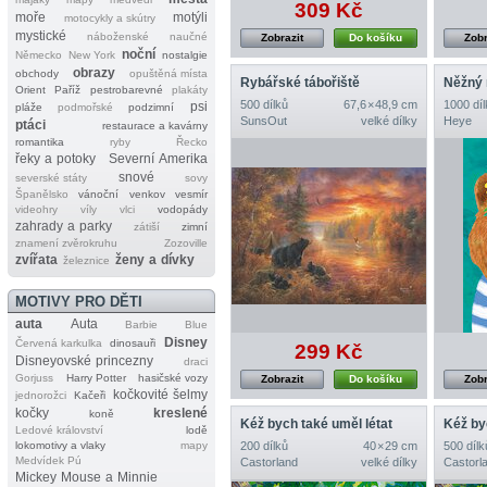
309 Kč
moře
motýli
motocykly a skútry
mystické
náboženské
naučné
Zobrazit
Do košíku
Zobr
noční
Německo
New York
nostalgie
obrazy
obchody
opuštěná místa
Rybářské tábořiště
Něžný
Orient
Paříž
pestrobarevné
plakáty
500 dílků
67,6 × 48,9 cm
1000 díl
psi
pláže
podmořské
podzimní
SunsOut
velké dílky
Heye
ptáci
restaurace a kavárny
romantika
ryby
Řecko
řeky a potoky
Severní Amerika
snové
severské státy
sovy
Španělsko
vánoční
venkov
vesmír
videohry
víly
vlci
vodopády
zahrady a parky
zátiší
zimní
znamení zvěrokruhu
Zozoville
zvířata
ženy a dívky
železnice
MOTIVY PRO DĚTI
auta
Auta
Barbie
Blue
Disney
Červená karkulka
dinosauři
299 Kč
Disneyovské princezny
draci
Gorjuss
Harry Potter
hasičské vozy
Zobrazit
Do košíku
Zobr
kočkovité šelmy
jednorožci
Kačeři
kočky
kreslené
koně
Kéž bych také uměl létat
Kéž by
Ledové království
lodě
lokomotivy a vlaky
mapy
200 dílků
40 × 29 cm
500 dílk
Medvídek Pú
Castorland
velké dílky
Castorl
Mickey Mouse a Minnie