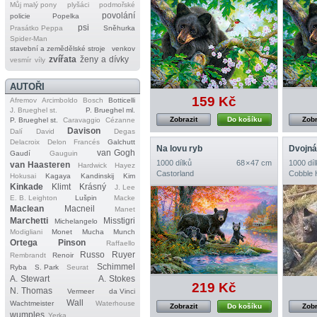
Můj malý pony
plyšáci
podmořské
povolání
policie
Popelka
psi
Prasátko Peppa
Sněhurka
Spider‐Man
stavební a zemědělské stroje
venkov
zvířata
ženy a dívky
vesmír
víly
AUTOŘI
159 Kč
Afremov
Arcimboldo
Bosch
Botticelli
J. Brueghel st.
P. Brueghel ml.
Zobrazit
Do košíku
Zobr
P. Brueghel st.
Caravaggio
Cézanne
Davison
Dalí
David
Degas
Delacroix
Delon
Francés
Galchutt
Na lovu ryb
Dvojná
van Gogh
Gaudí
Gauguin
1000 dílků
68 × 47 cm
1000 díl
van Haasteren
Hardwick
Hayez
Castorland
Cobble H
Hokusai
Kagaya
Kandinskij
Kim
Kinkade
Klimt
Krásný
J. Lee
E. B. Leighton
Lušpin
Macke
Maclean
Macneil
Manet
Marchetti
Misstigri
Michelangelo
Modigliani
Monet
Mucha
Munch
Ortega
Pinson
Raffaello
Russo
Ruyer
Rembrandt
Renoir
Schimmel
Ryba
S. Park
Seurat
A. Stewart
A. Stokes
219 Kč
N. Thomas
Vermeer
da Vinci
Wall
Wachtmeister
Waterhouse
Zobrazit
Do košíku
Zobr
wumples
Yerka