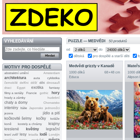
VYHLEDÁVÁNÍ
PUZZLE — MEDVĚDI
50 produktů
od
do
dětská
pro dospělé a starší děti
f
Medvědi grizzly v Kanadě
Mateřs
MOTIVY PRO DOSPĚLÉ
1000 dílků
68 × 48 cm
1000 díl
abstraktní umění
Amsterdam
Educa
Alipson
architektura
auta
cyklistika
černobílé
delfíni
déšť
děti
dinosauři
exotika
draci
Egypt
fantasy
hory
filmy a seriály
Francie
gothic
hrady a zámky
hudební
chaty a domy
Chorvatsko
interiéry
Itálie
Japonsko
jednorožci
jídlo a pití
jezera
kočkovité šelmy
kočky
koláže
krajiny
koně
kostely a chrámy
kreslené
květiny
legrační
lesy
lodě
lesní zvěř
letadla
Londýn
města
majáky
mapy
medvědi