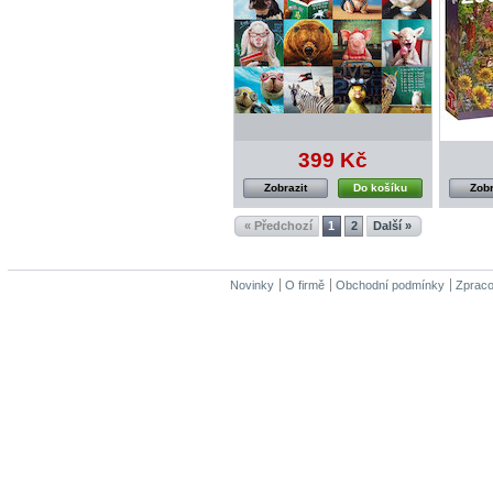
399 Kč
Zobrazit
Do košíku
Zobr
« Předchozí
1
2
Další »
Novinky
O firmě
Obchodní podmínky
Zpraco