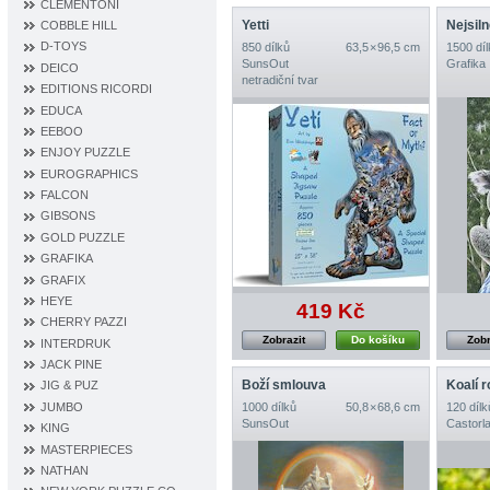
CLEMENTONI
Yetti
Nejsiln
COBBLE HILL
D‐TOYS
850 dílků
63,5 × 96,5 cm
1500 díl
SunsOut
Grafika
DEICO
netradiční tvar
EDITIONS RICORDI
EDUCA
EEBOO
ENJOY PUZZLE
EUROGRAPHICS
FALCON
GIBSONS
GOLD PUZZLE
GRAFIKA
GRAFIX
HEYE
419 Kč
CHERRY PAZZI
Zobrazit
Do košíku
Zobr
INTERDRUK
JACK PINE
Boží smlouva
Koalí 
JIG & PUZ
JUMBO
1000 dílků
50,8 × 68,6 cm
120 dílk
SunsOut
Castorl
KING
MASTERPIECES
NATHAN