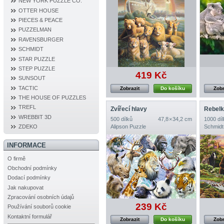
NEW YORK PUZZLE CO.
OTTER HOUSE
PIECES & PEACE
PUZZELMAN
RAVENSBURGER
SCHMIDT
STAR PUZZLE
STEP PUZZLE
419 Kč
SUNSOUT
TACTIC
Zobrazit
Do košíku
Zobr
THE HOUSE OF PUZZLES
TREFL
Zvířecí hlavy
WREBBIT 3D
500 dílků
47,8 × 34,2 cm
1000 díl
Alipson Puzzle
Schmidt
ZDEKO
INFORMACE
O firmě
Obchodní podmínky
Dodací podmínky
Jak nakupovat
Zpracování osobních údajů
239 Kč
Používání souborů cookie
Kontaktní formulář
Zobrazit
Do košíku
Zobr