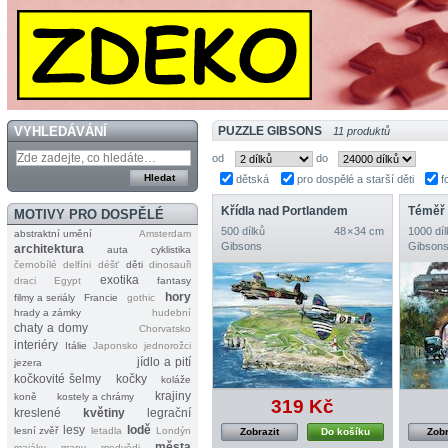
VYHLEDÁVÁNÍ
PUZZLE GIBSONS
11 produktů
od
do
dětská
pro dospělé a starší děti
f
Křídla nad Portlandem
Téměř
MOTIVY PRO DOSPĚLÉ
500 dílků
48 × 34 cm
1000 díl
abstraktní umění
Amsterdam
Gibsons
Gibson
architektura
auta
cyklistika
černobílé
delfíni
déšť
děti
dinosauři
exotika
draci
Egypt
fantasy
hory
filmy a seriály
Francie
gothic
hrady a zámky
hudební
chaty a domy
Chorvatsko
interiéry
Itálie
Japonsko
jednorožci
jídlo a pití
jezera
kočkovité šelmy
kočky
koláže
krajiny
koně
kostely a chrámy
319 Kč
kreslené
květiny
legrační
lesy
lodě
lesní zvěř
letadla
Londýn
Zobrazit
Do košíku
Zobr
města
majáky
mapy
medvědi