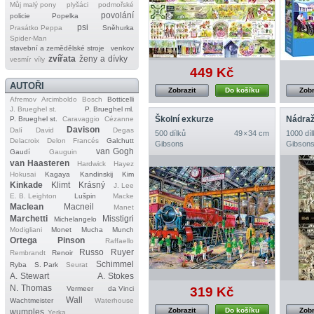
Můj malý pony
plyšáci
podmořské
povolání
policie
Popelka
psi
Prasátko Peppa
Sněhurka
Spider‐Man
stavební a zemědělské stroje
venkov
zvířata
ženy a dívky
vesmír
víly
449 Kč
AUTOŘI
Zobrazit
Do košíku
Zobr
Afremov
Arcimboldo
Bosch
Botticelli
J. Brueghel st.
P. Brueghel ml.
Školní exkurze
Nádraž
P. Brueghel st.
Caravaggio
Cézanne
Davison
Dalí
David
Degas
500 dílků
49 × 34 cm
1000 díl
Delacroix
Delon
Francés
Galchutt
Gibsons
Gibson
van Gogh
Gaudí
Gauguin
van Haasteren
Hardwick
Hayez
Hokusai
Kagaya
Kandinskij
Kim
Kinkade
Klimt
Krásný
J. Lee
E. B. Leighton
Lušpin
Macke
Maclean
Macneil
Manet
Marchetti
Misstigri
Michelangelo
Modigliani
Monet
Mucha
Munch
Ortega
Pinson
Raffaello
Russo
Ruyer
Rembrandt
Renoir
Schimmel
Ryba
S. Park
Seurat
A. Stewart
A. Stokes
N. Thomas
Vermeer
da Vinci
319 Kč
Wall
Wachtmeister
Waterhouse
Zobrazit
Do košíku
Zobr
wumples
Yerka