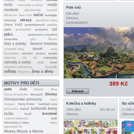
moře
motýli
motocykly a skútry
Pole snů
mystické
náboženské
naučné
636 dílků
noční
Německo
New York
nostalgie
Gibsons
obrazy
obchody
opuštěná místa
panoramatické
Orient
Paříž
pestrobarevné
plakáty
psi
pláže
podmořské
podzimní
ptáci
restaurace a kavárny
romantika
ryby
Řecko
řeky a potoky
Severní Amerika
snové
severské státy
sovy
Španělsko
vánoční
venkov
vesmír
videohry
víly
vlci
vodopády
zahrady a parky
zátiší
zimní
znamení zvěrokruhu
Zozoville
zvířata
ženy a dívky
železnice
389 Kč
MOTIVY PRO DĚTI
auta
Auta
Barbie
Blue
Zobrazit
Disney
Červená karkulka
dinosauři
Disneyovské princezny
draci
Kolečka a holínky
Na výl
Gorjuss
Harry Potter
hasičské vozy
kočkovité šelmy
jednorožci
Kačeři
1000 dílků
68 × 49 cm
2 × 500 
kočky
kreslené
koně
Gibsons
Gibson
Ledové království
lodě
lokomotivy a vlaky
mapy
Medvídek Pú
Mickey Mouse a Minnie