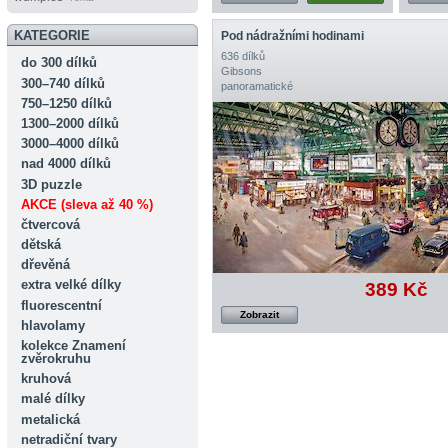
KATEGORIE
Pod nádražními hodinami
636 dílků
do 300 dílků
Gibsons
300–740 dílků
panoramatické
750–1250 dílků
1300–2000 dílků
3000–4000 dílků
nad 4000 dílků
3D puzzle
AKCE (sleva až 40 %)
čtvercová
dětská
dřevěná
extra velké dílky
389 Kč
fluorescentní
Zobrazit
hlavolamy
kolekce Znamení
zvěrokruhu
kruhová
malé dílky
metalická
netradiční tvary