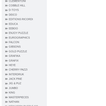
CLEMENTONI
COBBLE HILL
D‐TOYS
DEICO
EDITIONS RICORDI
EDUCA
EEBOO
ENJOY PUZZLE
EUROGRAPHICS
FALCON
GIBSONS
GOLD PUZZLE
GRAFIKA
GRAFIX
HEYE
CHERRY PAZZI
INTERDRUK
JACK PINE
JIG & PUZ
JUMBO
KING
MASTERPIECES
NATHAN