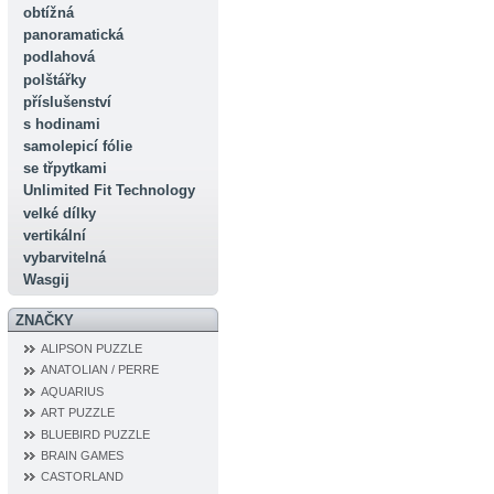
obtížná
panoramatická
podlahová
polštářky
příslušenství
s hodinami
samolepicí fólie
se třpytkami
Unlimited Fit Technology
velké dílky
vertikální
vybarvitelná
Wasgij
ZNAČKY
ALIPSON PUZZLE
ANATOLIAN / PERRE
AQUARIUS
ART PUZZLE
BLUEBIRD PUZZLE
BRAIN GAMES
CASTORLAND