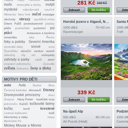
281 Kč
319 Kč
moře
motýli
motocykly a skútry
mystické
náboženské
naučné
Zobrazit
Do košíku
Zobr
noční
Německo
New York
nostalgie
obrazy
obchody
opuštěná místa
Horské jezero v Algavě, Německo
Orient
Paříž
pestrobarevné
plakáty
1000 dílků
70 × 50 cm
1000 díl
psi
pláže
podmořské
podzimní
Ravensburger
Trefl
ptáci
restaurace a kavárny
romantika
ryby
Řecko
řeky a potoky
Severní Amerika
snové
severské státy
sovy
Španělsko
vánoční
venkov
vesmír
videohry
víly
vlci
vodopády
zahrady a parky
zátiší
zimní
znamení zvěrokruhu
Zozoville
zvířata
ženy a dívky
železnice
MOTIVY PRO DĚTI
auta
Auta
Barbie
Blue
Disney
Červená karkulka
dinosauři
339 Kč
Disneyovské princezny
draci
Gorjuss
Harry Potter
hasičské vozy
Zobrazit
Do košíku
Zobr
kočkovité šelmy
jednorožci
Kačeři
kočky
kreslené
koně
Na úpatí Alp
Ledové království
lodě
lokomotivy a vlaky
mapy
500 dílků
48 × 34 cm
1000 díl
Medvídek Pú
Art Puzzle (Heidi)
Castorl
Mickey Mouse a Minnie