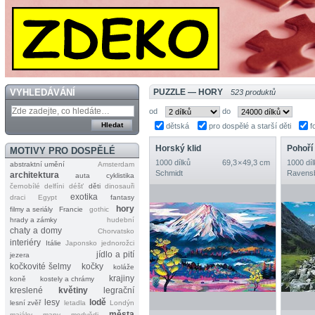
VYHLEDÁVÁNÍ
PUZZLE — HORY
523 produktů
od
do
dětská
pro dospělé a starší děti
f
Horský klid
MOTIVY PRO DOSPĚLÉ
1000 dílků
69,3 × 49,3 cm
1000 díl
abstraktní umění
Amsterdam
Schmidt
Ravens
architektura
auta
cyklistika
černobílé
delfíni
déšť
děti
dinosauři
exotika
draci
Egypt
fantasy
hory
filmy a seriály
Francie
gothic
hrady a zámky
hudební
chaty a domy
Chorvatsko
interiéry
Itálie
Japonsko
jednorožci
jídlo a pití
jezera
kočkovité šelmy
kočky
koláže
krajiny
koně
kostely a chrámy
kreslené
květiny
legrační
lesy
lodě
lesní zvěř
letadla
Londýn
města
majáky
mapy
medvědi