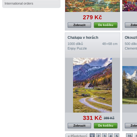
International orders
279 Kč
Zobrazit
Do košíku
Zobr
Chalupa v horách
Okouzl
1000 dílků
48 × 68 cm
500 dílk
Enjoy Puzzle
Clement
331 Kč
389 Kč
Zobrazit
Do košíku
Zobr
« Předchozí
1
2
3
4
5
15
...