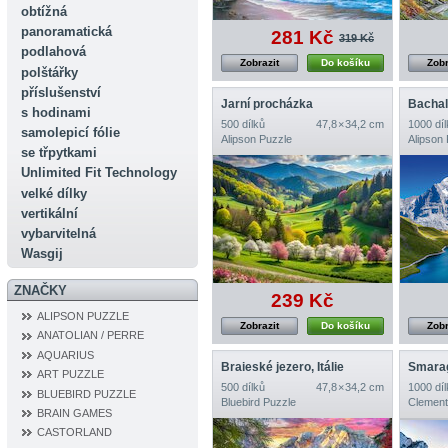
obtížná
panoramatická
281 Kč
319 Kč
podlahová
Zobrazit
Do košíku
Zobr
polštářky
příslušenství
Jarní procházka
s hodinami
500 dílků
47,8 × 34,2 cm
1000 díl
samolepicí fólie
Alipson Puzzle
Alipson
se třpytkami
Unlimited Fit Technology
velké dílky
vertikální
vybarvitelná
Wasgij
ZNAČKY
239 Kč
ALIPSON PUZZLE
Zobrazit
Do košíku
Zobr
ANATOLIAN / PERRE
AQUARIUS
Braieské jezero, Itálie
ART PUZZLE
500 dílků
47,8 × 34,2 cm
1000 díl
BLUEBIRD PUZZLE
Bluebird Puzzle
Clement
BRAIN GAMES
CASTORLAND