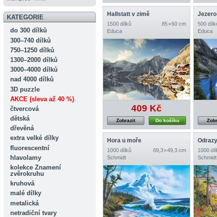
Hallstatt v zimě
Jezero
KATEGORIE
1500 dílků
85 × 60 cm
500 dílk
do 300 dílků
Educa
Educa
300–740 dílků
750–1250 dílků
1300–2000 dílků
3000–4000 dílků
nad 4000 dílků
3D puzzle
AKCE (sleva až 40 %)
409 Kč
čtvercová
dětská
Zobrazit
Do košíku
Zobr
dřevěná
extra velké dílky
Hora u moře
Odraz
fluorescentní
1000 dílků
69,3 × 49,3 cm
1000 díl
hlavolamy
Schmidt
Schmidt
kolekce Znamení
zvěrokruhu
kruhová
malé dílky
metalická
netradiční tvary