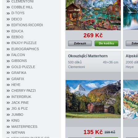
CLEMENTONI
COBBLE HILL
D‐TOYS
DEICO
EDITIONS RICORDI
EDUCA
269 Kč
EEBOO
ENJOY PUZZLE
Zobrazit
Do košíku
Zobr
EUROGRAPHICS
FALCON
Okouzlující Matterhorn
Alpsk
GIBSONS
500 dílků
49 × 36 cm
2000 díl
GOLD PUZZLE
Clementoni
Heye
GRAFIKA
GRAFIX
HEYE
CHERRY PAZZI
INTERDRUK
JACK PINE
JIG & PUZ
JUMBO
KING
MASTERPIECES
135 Kč
159 Kč
NATHAN