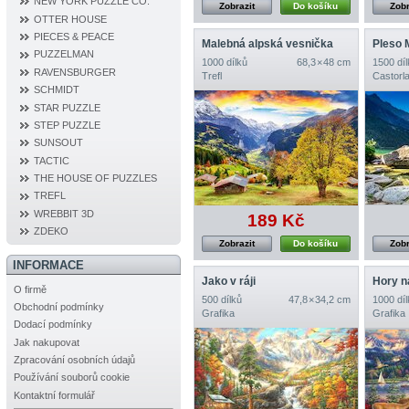
NEW YORK PUZZLE CO.
Zobrazit
Do košíku
Zobr
OTTER HOUSE
PIECES & PEACE
Malebná alpská vesnička
PUZZELMAN
1000 dílků
68,3 × 48 cm
1500 díl
RAVENSBURGER
Trefl
Castorl
SCHMIDT
STAR PUZZLE
STEP PUZZLE
SUNSOUT
TACTIC
THE HOUSE OF PUZZLES
TREFL
WREBBIT 3D
189 Kč
ZDEKO
Zobrazit
Do košíku
Zobr
INFORMACE
Jako v ráji
Hory n
O firmě
500 dílků
47,8 × 34,2 cm
1000 díl
Obchodní podmínky
Grafika
Grafika
Dodací podmínky
Jak nakupovat
Zpracování osobních údajů
Používání souborů cookie
Kontaktní formulář