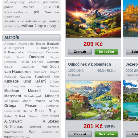
Můj malý pony
plyšáci
podmořské
povolání
policie
Popelka
psi
Prasátko Peppa
Sněhurka
Spider‐Man
stavební a zemědělské stroje
venkov
zvířata
ženy a dívky
vesmír
víly
AUTOŘI
209 Kč
Afremov
Arcimboldo
Bosch
Botticelli
J. Brueghel st.
P. Brueghel ml.
Zobrazit
Do košíku
Zobr
P. Brueghel st.
Caravaggio
Cézanne
Davison
Dalí
David
Degas
Delacroix
Delon
Francés
Galchutt
Odpočinek v Dolomitech
Jezero 
van Gogh
Gaudí
Gauguin
1000 dílků
69,3 × 49,3 cm
2000 díl
van Haasteren
Hardwick
Hayez
Schmidt
Castorl
Hokusai
Kagaya
Kandinskij
Kim
Kinkade
Klimt
Krásný
J. Lee
E. B. Leighton
Lušpin
Macke
Maclean
Macneil
Manet
Marchetti
Misstigri
Michelangelo
Modigliani
Monet
Mucha
Munch
Ortega
Pinson
Raffaello
Russo
Ruyer
Rembrandt
Renoir
Schimmel
Ryba
S. Park
Seurat
A. Stewart
A. Stokes
281 Kč
N. Thomas
319 Kč
Vermeer
da Vinci
Wall
Wachtmeister
Waterhouse
Zobrazit
Do košíku
Zobr
wumples
Yerka