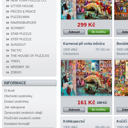
NEW YORK PUZZLE CO.
OTTER HOUSE
PIECES & PEACE
PUZZELMAN
RAVENSBURGER
299 Kč
SCHMIDT
Zobrazit
Do košíku
Zobr
STAR PUZZLE
STEP PUZZLE
Karneval při svitu měsíce
SUNSOUT
1000 dílků
70 × 50 cm
4000 díl
TACTIC
Clementoni
Bluebird
THE HOUSE OF PUZZLES
TREFL
WREBBIT 3D
ZDEKO
INFORMACE
O firmě
Obchodní podmínky
161 Kč
Dodací podmínky
189 Kč
Jak nakupovat
Zobrazit
Do košíku
Zobr
Zpracování osobních údajů
Používání souborů cookie
Knihkupectví
Kočičí 
Kontaktní formulář
1000 dílků
68 × 48 cm
1000 díl