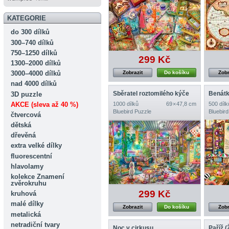
KATEGORIE
do 300 dílků
300–740 dílků
750–1250 dílků
299 Kč
1300–2000 dílků
3000–4000 dílků
Zobrazit
Do košíku
Zobr
nad 4000 dílků
Sběratel roztomilého kýče
3D puzzle
AKCE (sleva až 40 %)
1000 dílků
69 × 47,8 cm
500 dílk
Bluebird Puzzle
Bluebird
čtvercová
dětská
dřevěná
extra velké dílky
fluorescentní
hlavolamy
kolekce Znamení
zvěrokruhu
299 Kč
kruhová
malé dílky
Zobrazit
Do košíku
Zobr
metalická
netradiční tvary
Noc v cirkusu