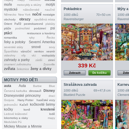
moře
motýli
motocykly a skútry
Pokladnice
Mýty a
mystické
náboženské
naučné
noční
Německo
New York
nostalgie
1000 dílků
70 × 50 cm
1000 díl
obrazy
Ravensburger
Ravens
obchody
opuštěná místa
Orient
Paříž
pestrobarevné
plakáty
psi
pláže
podmořské
podzimní
ptáci
restaurace a kavárny
romantika
ryby
Řecko
řeky a potoky
Severní Amerika
snové
severské státy
sovy
Španělsko
vánoční
venkov
vesmír
videohry
víly
vlci
vodopády
zahrady a parky
zátiší
zimní
339 Kč
znamení zvěrokruhu
Zozoville
zvířata
ženy a dívky
železnice
Zobrazit
Do košíku
Zobr
MOTIVY PRO DĚTI
Strašákova zahrada
Karnev
auta
Auta
Barbie
Blue
Disney
1000 dílků
69 × 47,8 cm
1000 díl
Červená karkulka
dinosauři
Bluebird Puzzle
Clement
Disneyovské princezny
draci
Gorjuss
Harry Potter
hasičské vozy
kočkovité šelmy
jednorožci
Kačeři
kočky
kreslené
koně
Ledové království
lodě
lokomotivy a vlaky
mapy
Medvídek Pú
Mickey Mouse a Minnie