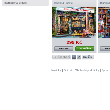
International orders
Bluebird Puzzle
Bluebird
299 Kč
Zobrazit
Do košíku
Zobr
« Předchozí
1
2
Další »
Novinky
O firmě
Obchodní podmínky
Zpraco