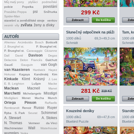
Můj malý pony
plyšáci
podmořské
povolání
policie
Popelka
299 Kč
psi
Prasátko Peppa
Sněhurka
Spider‐Man
Zobrazit
Do košíku
Zobr
stavební a zemědělské stroje
venkov
zvířata
ženy a dívky
vesmír
víly
Slunečný odpočinek na pláži
AUTOŘI
1000 dílků
69,3 × 49,3 cm
1000 díl
Afremov
Arcimboldo
Bosch
Botticelli
Schmidt
Schmidt
J. Brueghel st.
P. Brueghel ml.
P. Brueghel st.
Caravaggio
Cézanne
Davison
Dalí
David
Degas
Delacroix
Delon
Francés
Galchutt
van Gogh
Gaudí
Gauguin
van Haasteren
Hardwick
Hayez
Hokusai
Kagaya
Kandinskij
Kim
Kinkade
Klimt
Krásný
J. Lee
E. B. Leighton
Lušpin
Macke
Maclean
Macneil
Manet
281 Kč
319 Kč
Marchetti
Misstigri
Michelangelo
Modigliani
Monet
Mucha
Munch
Zobrazit
Do košíku
Zobr
Ortega
Pinson
Raffaello
Russo
Ruyer
Rembrandt
Renoir
Kouzelné deníky
Starob
Schimmel
Ryba
S. Park
Seurat
1000 dílků
69 × 47,8 cm
1000 díl
A. Stewart
A. Stokes
Bluebird Puzzle
Bluebird
N. Thomas
Vermeer
da Vinci
Wall
Wachtmeister
Waterhouse
wumples
Yerka