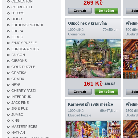
CLEMENTONI
269 Kč
COBBLE HILL
Zobrazit
Do košíku
Zobr
D‐TOYS
DEICO
Odpočinek v kraji vína
Předmě
EDITIONS RICORDI
1000 dílků
70 × 50 cm
500 dílk
EDUCA
Clementoni
Bluebird
EEBOO
ENJOY PUZZLE
EUROGRAPHICS
FALCON
GIBSONS
GOLD PUZZLE
GRAFIKA
GRAFIX
161 Kč
189 Kč
HEYE
CHERRY PAZZI
Zobrazit
Do košíku
Zobr
INTERDRUK
JACK PINE
Karneval při svitu měsíce
Předmě
JIG & PUZ
1000 dílků
69 × 47,8 cm
1500 díl
JUMBO
Bluebird Puzzle
Bluebird
KING
MASTERPIECES
NATHAN