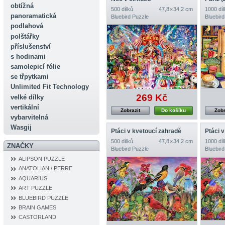
obtížná
500 dílků
47,8 × 34,2 cm
1000 díl
panoramatická
Bluebird Puzzle
Bluebird
podlahová
polštářky
příslušenství
s hodinami
samolepicí fólie
se třpytkami
Unlimited Fit Technology
269 Kč
velké dílky
vertikální
Zobrazit
Do košíku
Zobr
vybarvitelná
Wasgij
Ptáci v kvetoucí zahradě
Ptáci 
500 dílků
47,8 × 34,2 cm
1000 díl
ZNAČKY
Bluebird Puzzle
Bluebird
ALIPSON PUZZLE
ANATOLIAN / PERRE
AQUARIUS
ART PUZZLE
BLUEBIRD PUZZLE
BRAIN GAMES
CASTORLAND