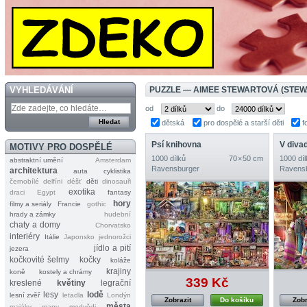
VYHLEDÁVÁNÍ
PUZZLE — AIMEE STEWARTOVÁ (STEW
od
do
dětská
pro dospělé a starší děti
f
Psí knihovna
V divad
MOTIVY PRO DOSPĚLÉ
1000 dílků
70 × 50 cm
1000 díl
abstraktní umění
Amsterdam
Ravensburger
Ravens
architektura
auta
cyklistika
černobílé
delfíni
déšť
děti
dinosauři
exotika
draci
Egypt
fantasy
hory
filmy a seriály
Francie
gothic
hrady a zámky
hudební
chaty a domy
Chorvatsko
interiéry
Itálie
Japonsko
jednorožci
jídlo a pití
jezera
kočkovité šelmy
kočky
koláže
krajiny
koně
kostely a chrámy
339 Kč
kreslené
květiny
legrační
lesy
lodě
lesní zvěř
letadla
Londýn
Zobrazit
Do košíku
Zobr
města
majáky
mapy
medvědi