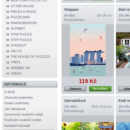
NEW YORK PUZZLE CO.
OTTER HOUSE
Singapur
Zlatí re
PIECES & PEACE
99 dílků
18 × 26 cm
200 dílk
PUZZELMAN
Ravensburger
Ravens
RAVENSBURGER
SCHMIDT
STAR PUZZLE
STEP PUZZLE
SUNSOUT
TACTIC
THE HOUSE OF PUZZLES
TREFL
WREBBIT 3D
ZDEKO
119 Kč
INFORMACE
Zobrazit
Do košíku
Zobr
O firmě
Obchodní podmínky
Zahradničení
Kotě v
Dodací podmínky
100 dílků
29,5 × 21,8 cm
100 dílk
Jak nakupovat
Ravensburger
Ravens
Zpracování osobních údajů
Používání souborů cookie
Kontaktní formulář