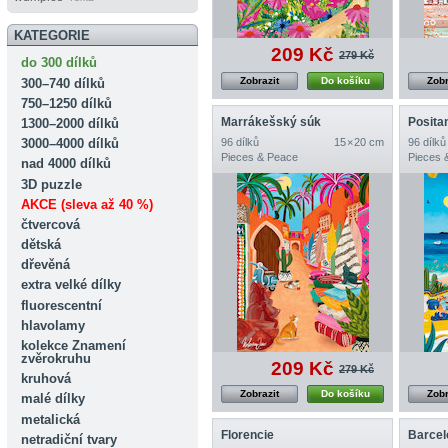
KATEGORIE
209 Kč
279 Kč
do 300 dílků
Zobrazit
Do košíku
Zobr
300–740 dílků
750–1250 dílků
Marrákešský súk
Posita
1300–2000 dílků
96 dílků
15 × 20 cm
96 dílků
3000–4000 dílků
Pieces & Peace
Pieces 
nad 4000 dílků
3D puzzle
AKCE (sleva až 40 %)
čtvercová
dětská
dřevěná
extra velké dílky
fluorescentní
hlavolamy
kolekce Znamení
zvěrokruhu
209 Kč
279 Kč
kruhová
Zobrazit
Do košíku
Zobr
malé dílky
metalická
Florencie
Barcel
netradiční tvary