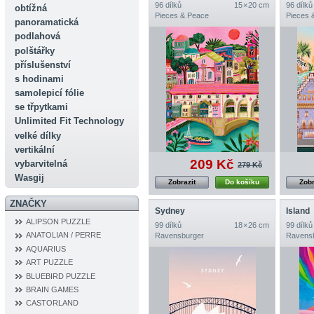
96 dílků
15 × 20 cm
96 dílků
obtížná
Pieces & Peace
Pieces 
panoramatická
podlahová
polštářky
příslušenství
s hodinami
samolepicí fólie
se třpytkami
Unlimited Fit Technology
velké dílky
vertikální
209 Kč
vybarvitelná
279 Kč
Wasgij
Zobrazit
Do košíku
Zobr
ZNAČKY
Sydney
Island
ALIPSON PUZZLE
99 dílků
18 × 26 cm
99 dílků
ANATOLIAN / PERRE
Ravensburger
Ravens
AQUARIUS
ART PUZZLE
BLUEBIRD PUZZLE
BRAIN GAMES
CASTORLAND