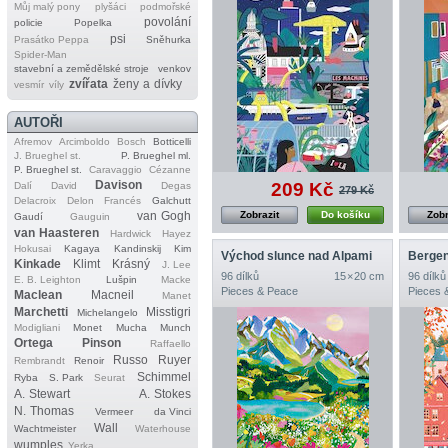
Můj malý pony
plyšáci
podmořské
povolání
policie
Popelka
psi
Prasátko Peppa
Sněhurka
Spider‐Man
stavební a zemědělské stroje
venkov
zvířata
ženy a dívky
vesmír
víly
AUTOŘI
Afremov
Arcimboldo
Bosch
Botticelli
J. Brueghel st.
P. Brueghel ml.
P. Brueghel st.
Caravaggio
Cézanne
Davison
209 Kč
Dalí
David
Degas
279 Kč
Delacroix
Delon
Francés
Galchutt
van Gogh
Zobrazit
Do košíku
Zobr
Gaudí
Gauguin
van Haasteren
Hardwick
Hayez
Hokusai
Kagaya
Kandinskij
Kim
Východ slunce nad Alpami
Berge
Kinkade
Klimt
Krásný
J. Lee
96 dílků
15 × 20 cm
96 dílků
E. B. Leighton
Lušpin
Macke
Pieces & Peace
Pieces 
Maclean
Macneil
Manet
Marchetti
Misstigri
Michelangelo
Modigliani
Monet
Mucha
Munch
Ortega
Pinson
Raffaello
Russo
Ruyer
Rembrandt
Renoir
Schimmel
Ryba
S. Park
Seurat
A. Stewart
A. Stokes
N. Thomas
Vermeer
da Vinci
Wall
Wachtmeister
Waterhouse
wumples
Yerka