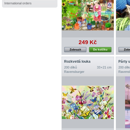
International orders
249 Kč
Zobrazit
Do košíku
Zobr
Rozkvetlá louka
Párty 
200 dílků
33 × 21 cm
200 dílk
Ravensburger
Ravens