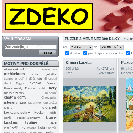
VYHLEDÁVÁNÍ
PUZZLE S MÉNĚ NEŽ 300 DÍLKY
433 p
od
do
dětská
pro dospělé a starší děti
f
Krmení kapybar
Plážo
MOTIVY PRO DOSPĚLÉ
100 dílků
41 × 27,5 cm
96 dílků
abstraktní umění
Amsterdam
Trefl
velké dílky
Pieces 
architektura
auta
cyklistika
černobílé
delfíni
déšť
děti
dinosauři
exotika
draci
Egypt
fantasy
hory
filmy a seriály
Francie
gothic
hrady a zámky
hudební
chaty a domy
Chorvatsko
interiéry
Itálie
Japonsko
jednorožci
jídlo a pití
jezera
kočkovité šelmy
kočky
koláže
krajiny
koně
kostely a chrámy
kreslené
květiny
legrační
lesy
lodě
lesní zvěř
letadla
Londýn
města
majáky
mapy
medvědi