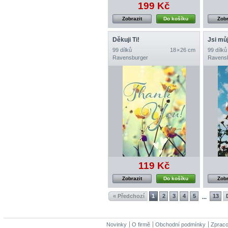
199 Kč
Zobrazit
Do košíku
Zobr
Děkuji Ti!
Jsi můj
99 dílků
18 × 26 cm
99 dílků
Ravensburger
Ravens
119 Kč
Zobrazit
Do košíku
Zobr
« Předchozí
1
2
3
4
5
13
...
Novinky
O firmě
Obchodní podmínky
Zpraco