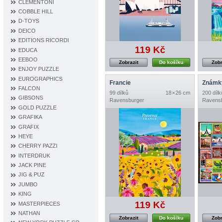
CLEMENTONI
COBBLE HILL
D‐TOYS
DEICO
EDITIONS RICORDI
119 Kč
EDUCA
EEBOO
Zobrazit
Do košíku
Zobr
ENJOY PUZZLE
EUROGRAPHICS
Francie
Známky
FALCON
99 dílků
18 × 26 cm
200 dílk
GIBSONS
Ravensburger
Ravens
GOLD PUZZLE
GRAFIKA
GRAFIX
HEYE
CHERRY PAZZI
INTERDRUK
JACK PINE
JIG & PUZ
JUMBO
KING
119 Kč
MASTERPIECES
NATHAN
Zobrazit
Do košíku
Zobr