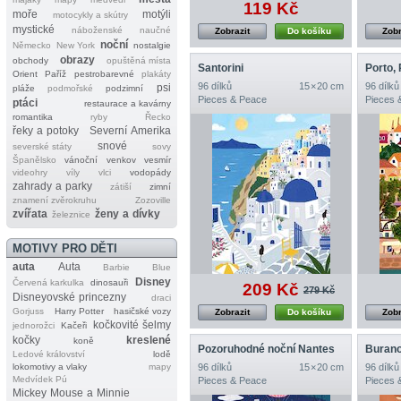
119 Kč
moře
motýli
motocykly a skútry
mystické
náboženské
naučné
Zobrazit
Do košíku
Zobr
noční
Německo
New York
nostalgie
obrazy
obchody
opuštěná místa
Santorini
Porto,
Orient
Paříž
pestrobarevné
plakáty
96 dílků
15 × 20 cm
96 dílků
psi
pláže
podmořské
podzimní
Pieces & Peace
Pieces 
ptáci
restaurace a kavárny
romantika
ryby
Řecko
řeky a potoky
Severní Amerika
snové
severské státy
sovy
Španělsko
vánoční
venkov
vesmír
videohry
víly
vlci
vodopády
zahrady a parky
zátiší
zimní
znamení zvěrokruhu
Zozoville
zvířata
ženy a dívky
železnice
MOTIVY PRO DĚTI
auta
Auta
Barbie
Blue
Disney
Červená karkulka
dinosauři
209 Kč
279 Kč
Disneyovské princezny
draci
Gorjuss
Harry Potter
hasičské vozy
Zobrazit
Do košíku
Zobr
kočkovité šelmy
jednorožci
Kačeři
kočky
kreslené
koně
Pozoruhodné noční Nantes
Buran
Ledové království
lodě
lokomotivy a vlaky
mapy
96 dílků
15 × 20 cm
96 dílků
Medvídek Pú
Pieces & Peace
Pieces 
Mickey Mouse a Minnie