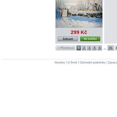
299 Kč
Zobrazit
Do košíku
« Předchozí
1
2
3
4
5
81
...
Novinky
O firmě
Obchodní podmínky
Zpraco