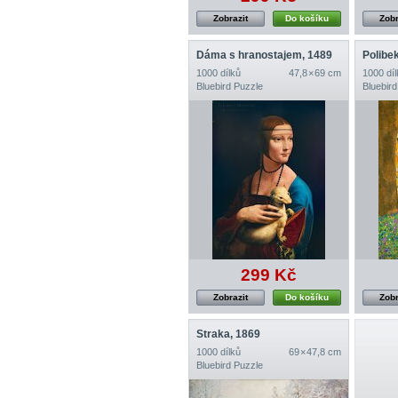
Zobrazit
Do košíku
Zobr
Dáma s hranostajem, 1489
Polibe
1000 dílků
47,8 × 69 cm
1000 díl
Bluebird Puzzle
Bluebird
299 Kč
Zobrazit
Do košíku
Zobr
Straka, 1869
1000 dílků
69 × 47,8 cm
Bluebird Puzzle