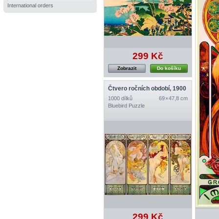
International orders
299 Kč
Zobrazit
Do košíku
Čtvero ročních období, 1900
1000 dílků
69 × 47,8 cm
Bluebird Puzzle
299 Kč