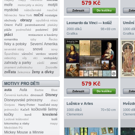
579 Kč
moře
motýli
motocykly a skútry
mystické
náboženské
naučné
Zobrazit
Do košíku
Zobr
noční
Německo
New York
nostalgie
obrazy
obchody
opuštěná místa
Leonardo da Vinci — koláž
Umění 
Orient
Paříž
pestrobarevné
plakáty
2000 dílků
98 × 69 cm
1000 díl
psi
pláže
podmořské
podzimní
Grafika
Grafika
ptáci
restaurace a kavárny
romantika
ryby
Řecko
řeky a potoky
Severní Amerika
snové
severské státy
sovy
Španělsko
vánoční
venkov
vesmír
videohry
víly
vlci
vodopády
zahrady a parky
zátiší
zimní
znamení zvěrokruhu
Zozoville
zvířata
ženy a dívky
železnice
579 Kč
MOTIVY PRO DĚTI
auta
Auta
Barbie
Blue
Zobrazit
Do košíku
Zobr
Disney
Červená karkulka
dinosauři
Disneyovské princezny
draci
Ložnice v Arles
Hvězdn
Gorjuss
Harry Potter
hasičské vozy
kočkovité šelmy
jednorožci
Kačeři
1000 dílků
70 × 50 cm
1000 díl
kočky
kreslené
Clementoni
Clement
koně
Ledové království
lodě
lokomotivy a vlaky
mapy
Medvídek Pú
Mickey Mouse a Minnie