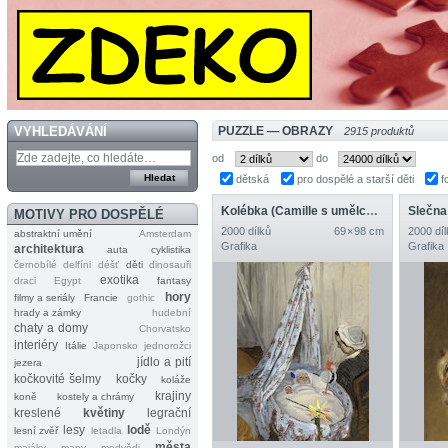
VYHLEDÁVÁNÍ
PUZZLE — OBRAZY
2915 produktů
od
do
dětská
pro dospělé a starší děti
f
Kolébka (Camille s umělcovým synem Jeanem), 1867
MOTIVY PRO DOSPĚLÉ
2000 dílků
69 × 98 cm
2000 díl
abstraktní umění
Amsterdam
Grafika
Grafika
architektura
auta
cyklistika
černobílé
delfíni
déšť
děti
dinosauři
exotika
draci
Egypt
fantasy
hory
filmy a seriály
Francie
gothic
hrady a zámky
hudební
chaty a domy
Chorvatsko
interiéry
Itálie
Japonsko
jednorožci
jídlo a pití
jezera
kočkovité šelmy
kočky
koláže
krajiny
koně
kostely a chrámy
kreslené
květiny
legrační
lesy
lodě
lesní zvěř
letadla
Londýn
města
majáky
mapy
medvědi