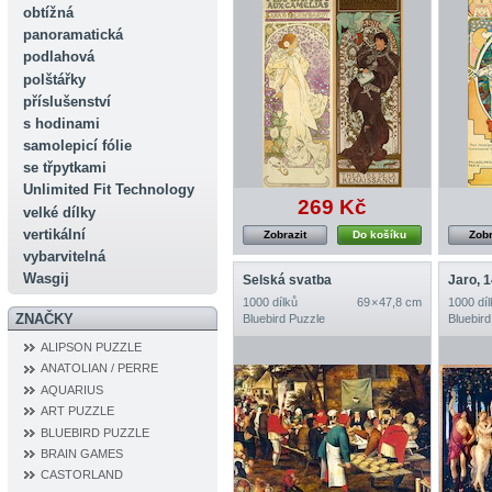
obtížná
panoramatická
podlahová
polštářky
příslušenství
s hodinami
samolepicí fólie
se třpytkami
Unlimited Fit Technology
269 Kč
velké dílky
vertikální
Zobrazit
Do košíku
Zobr
vybarvitelná
Wasgij
Selská svatba
Jaro, 
1000 dílků
69 × 47,8 cm
1000 díl
ZNAČKY
Bluebird Puzzle
Bluebird
ALIPSON PUZZLE
ANATOLIAN / PERRE
AQUARIUS
ART PUZZLE
BLUEBIRD PUZZLE
BRAIN GAMES
CASTORLAND