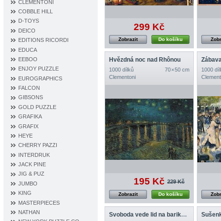
CLEMENTONI
COBBLE HILL
D‐TOYS
299 Kč
DEICO
Zobrazit
Do košíku
Zobr
EDITIONS RICORDI
EDUCA
EEBOO
Hvězdná noc nad Rhônou
ENJOY PUZZLE
1000 dílků
70 × 50 cm
1000 díl
Clementoni
Clement
EUROGRAPHICS
FALCON
GIBSONS
GOLD PUZZLE
GRAFIKA
GRAFIX
HEYE
CHERRY PAZZI
INTERDRUK
JACK PINE
JIG & PUZ
195 Kč
229 Kč
JUMBO
KING
Zobrazit
Do košíku
Zobr
MASTERPIECES
NATHAN
Svoboda vede lid na barikády
Sušenk