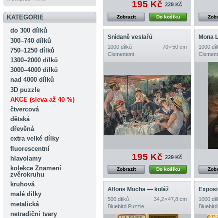
195 Kč
229 Kč
KATEGORIE
Zobrazit
Do košíku
Zobr
do 300 dílků
Snídaně veslařů
Mona L
300–740 dílků
1000 dílků
70 × 50 cm
1000 díl
750–1250 dílků
Clementoni
Clement
1300–2000 dílků
3000–4000 dílků
nad 4000 dílků
3D puzzle
AKCE (sleva až 40 %)
čtvercová
dětská
dřevěná
extra velké dílky
fluorescentní
195 Kč
229 Kč
hlavolamy
kolekce Znamení
Zobrazit
Do košíku
Zobr
zvěrokruhu
kruhová
Alfons Mucha — koláž
malé dílky
500 dílků
34,2 × 47,8 cm
1000 díl
metalická
Bluebird Puzzle
Bluebird
netradiční tvary