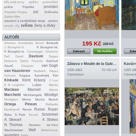
Můj malý pony
plyšáci
podmořské
povolání
policie
Popelka
psi
Prasátko Peppa
Sněhurka
Spider‐Man
stavební a zemědělské stroje
venkov
zvířata
ženy a dívky
vesmír
víly
AUTOŘI
195 Kč
Afremov
Arcimboldo
Bosch
Botticelli
229 Kč
J. Brueghel st.
P. Brueghel ml.
Zobrazit
Do košíku
Zobr
P. Brueghel st.
Caravaggio
Cézanne
Davison
Dalí
David
Degas
Delacroix
Delon
Francés
Galchutt
Zábava v Moulin de la Galette
Kavárn
van Gogh
Gaudí
Gauguin
1000 dílků
70 × 50 cm
1000 díl
van Haasteren
Hardwick
Hayez
Clementoni
Clement
Hokusai
Kagaya
Kandinskij
Kim
Kinkade
Klimt
Krásný
J. Lee
E. B. Leighton
Lušpin
Macke
Maclean
Macneil
Manet
Marchetti
Misstigri
Michelangelo
Modigliani
Monet
Mucha
Munch
Ortega
Pinson
Raffaello
Russo
Ruyer
Rembrandt
Renoir
Schimmel
Ryba
S. Park
Seurat
A. Stewart
A. Stokes
N. Thomas
Vermeer
da Vinci
Wall
Wachtmeister
Waterhouse
wumples
Yerka