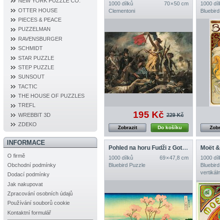
NEW YORK PUZZLE CO.
1000 dílků
70 × 50 cm
1000 díl
OTTER HOUSE
Clementoni
Bluebird
PIECES & PEACE
PUZZELMAN
RAVENSBURGER
SCHMIDT
STAR PUZZLE
STEP PUZZLE
SUNSOUT
TACTIC
THE HOUSE OF PUZZLES
TREFL
195 Kč
WREBBIT 3D
229 Kč
ZDEKO
Zobrazit
Do košíku
Zobr
INFORMACE
Pohled na horu Fudži z Gotenjamy, 1832
O firmě
1000 dílků
69 × 47,8 cm
1000 díl
Bluebird Puzzle
Bluebird
Obchodní podmínky
vertikáln
Dodací podmínky
Jak nakupovat
Zpracování osobních údajů
Používání souborů cookie
Kontaktní formulář