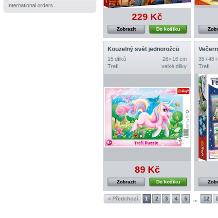
International orders
229 Kč
Zobrazit
Do košíku
Zobr
Kouzelný svět jednorožců
15 dílků
26 × 16 cm
35 + 48 +
Trefl
velké dílky
Trefl
89 Kč
Zobrazit
Do košíku
Zobr
« Předchozí
1
2
3
4
5
12
...