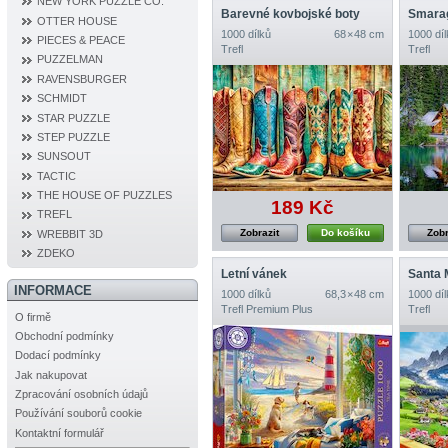
NEW YORK PUZZLE CO.
Barevné kovbojské boty
OTTER HOUSE
1000 dílků
68 × 48 cm
1000 díl
PIECES & PEACE
Trefl
Trefl
PUZZELMAN
RAVENSBURGER
SCHMIDT
STAR PUZZLE
STEP PUZZLE
SUNSOUT
TACTIC
THE HOUSE OF PUZZLES
189 Kč
TREFL
Zobrazit
Do košíku
Zobr
WREBBIT 3D
ZDEKO
Letní vánek
INFORMACE
1000 dílků
68,3 × 48 cm
1000 díl
Trefl Premium Plus
Trefl
O firmě
Obchodní podmínky
Dodací podmínky
Jak nakupovat
Zpracování osobních údajů
Používání souborů cookie
Kontaktní formulář