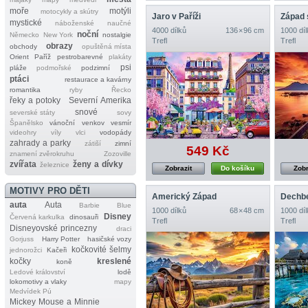
moře
motýli
motocykly a skútry
Jaro v Paříži
Západ s
mystické
náboženské
naučné
4000 dílků
136 × 96 cm
1000 díl
noční
Německo
New York
nostalgie
Trefl
Trefl
obrazy
obchody
opuštěná místa
Orient
Paříž
pestrobarevné
plakáty
psi
pláže
podmořské
podzimní
ptáci
restaurace a kavárny
romantika
ryby
Řecko
řeky a potoky
Severní Amerika
snové
severské státy
sovy
Španělsko
vánoční
venkov
vesmír
videohry
víly
vlci
vodopády
zahrady a parky
zátiší
zimní
549 Kč
znamení zvěrokruhu
Zozoville
zvířata
ženy a dívky
železnice
Zobrazit
Do košíku
Zobr
MOTIVY PRO DĚTI
Americký Západ
auta
Auta
Barbie
Blue
1000 dílků
68 × 48 cm
1000 díl
Disney
Červená karkulka
dinosauři
Trefl
Trefl
Disneyovské princezny
draci
Gorjuss
Harry Potter
hasičské vozy
kočkovité šelmy
jednorožci
Kačeři
kočky
kreslené
koně
Ledové království
lodě
lokomotivy a vlaky
mapy
Medvídek Pú
Mickey Mouse a Minnie