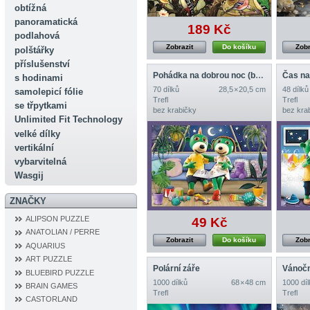
obtížná
panoramatická
189 Kč
podlahová
Zobrazit
Do košíku
Zobr
polštářky
příslušenství
Pohádka na dobrou noc (bez krabičky)
s hodinami
70 dílků
28,5 × 20,5 cm
48 dílků
samolepicí fólie
Trefl
Trefl
se třpytkami
bez krabičky
bez kra
Unlimited Fit Technology
velké dílky
vertikální
vybarvitelná
Wasgij
ZNAČKY
ALIPSON PUZZLE
49 Kč
ANATOLIAN / PERRE
Zobrazit
Do košíku
Zobr
AQUARIUS
ART PUZZLE
Polární záře
Vánočn
BLUEBIRD PUZZLE
1000 dílků
68 × 48 cm
1000 díl
BRAIN GAMES
Trefl
Trefl
CASTORLAND