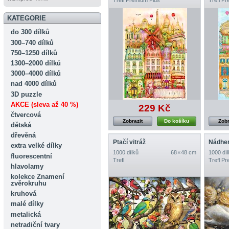
KATEGORIE
do 300 dílků
300–740 dílků
750–1250 dílků
1300–2000 dílků
3000–4000 dílků
nad 4000 dílků
3D puzzle
AKCE (sleva až 40 %)
229 Kč
čtvercová
Zobrazit
Do košíku
Zobr
dětská
dřevěná
Ptačí vitráž
Nádher
extra velké dílky
1000 dílků
68 × 48 cm
1000 díl
fluorescentní
Trefl
Trefl P
hlavolamy
kolekce Znamení
zvěrokruhu
kruhová
malé dílky
metalická
netradiční tvary