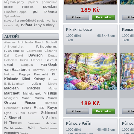
Můj malý pony
plyšáci
podmořské
povolání
policie
Popelka
189 Kč
psi
Prasátko Peppa
Sněhurka
Spider‐Man
Zobrazit
Do košíku
Zobr
stavební a zemědělské stroje
venkov
zvířata
ženy a dívky
vesmír
víly
Piknik na louce
Romant
1000 dílků
68,3 × 48 cm
1000 díl
AUTOŘI
Trefl
Trefl
Afremov
Arcimboldo
Bosch
Botticelli
J. Brueghel st.
P. Brueghel ml.
P. Brueghel st.
Caravaggio
Cézanne
Davison
Dalí
David
Degas
Delacroix
Delon
Francés
Galchutt
van Gogh
Gaudí
Gauguin
van Haasteren
Hardwick
Hayez
Hokusai
Kagaya
Kandinskij
Kim
Kinkade
Klimt
Krásný
J. Lee
E. B. Leighton
Lušpin
Macke
Maclean
Macneil
Manet
Marchetti
Misstigri
Michelangelo
Modigliani
Monet
Mucha
Munch
189 Kč
Ortega
Pinson
Raffaello
Russo
Ruyer
Rembrandt
Renoir
Zobrazit
Do košíku
Zobr
Schimmel
Ryba
S. Park
Seurat
A. Stewart
A. Stokes
N. Thomas
Půlnoc v Paříži
Půlnoc
Vermeer
da Vinci
Wall
Wachtmeister
Waterhouse
1000 dílků
48 × 68,3 cm
1000 díl
wumples
Yerka
Trefl Premium Plus
Trefl P