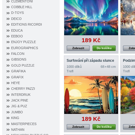
CLEMENTONI
COBBLE HILL
D‐TOYS
DEICO
EDITIONS RICORDI
EDUCA
EEBOO
189 Kč
ENJOY PUZZLE
EUROGRAPHICS
Zobrazit
Do košíku
Zobr
FALCON
GIBSONS
Surfování při západu slunce
Podzim
GOLD PUZZLE
1000 dílků
68 × 48 cm
1000 díl
Trefl
Trefl
GRAFIKA
GRAFIX
HEYE
CHERRY PAZZI
INTERDRUK
JACK PINE
JIG & PUZ
JUMBO
189 Kč
KING
MASTERPIECES
Zobrazit
Do košíku
Zobr
NATHAN