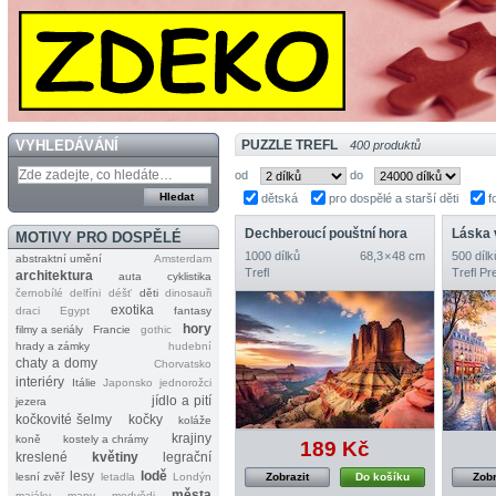
VYHLEDÁVÁNÍ
PUZZLE TREFL
400 produktů
od
do
dětská
pro dospělé a starší děti
f
Dechberoucí pouštní hora
Láska v
MOTIVY PRO DOSPĚLÉ
1000 dílků
68,3 × 48 cm
500 dílk
abstraktní umění
Amsterdam
Trefl
Trefl P
architektura
auta
cyklistika
černobílé
delfíni
déšť
děti
dinosauři
exotika
draci
Egypt
fantasy
hory
filmy a seriály
Francie
gothic
hrady a zámky
hudební
chaty a domy
Chorvatsko
interiéry
Itálie
Japonsko
jednorožci
jídlo a pití
jezera
kočkovité šelmy
kočky
koláže
krajiny
koně
kostely a chrámy
189 Kč
kreslené
květiny
legrační
lesy
lodě
lesní zvěř
letadla
Londýn
Zobrazit
Do košíku
Zobr
města
majáky
mapy
medvědi