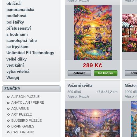
Alipson Puzzle
Alipson
obtížná
panoramatická
podlahová
polštářky
příslušenství
s hodinami
samolepicí fólie
se třpytkami
Unlimited Fit Technology
velké dílky
289 Kč
vertikální
vybarvitelná
Zobrazit
Do košíku
Zobr
Wasgij
Večerní světla
Město 
ZNAČKY
500 dílků
47,8 × 34,2 cm
1000 díl
Alipson Puzzle
Alipson
ALIPSON PUZZLE
ANATOLIAN / PERRE
AQUARIUS
ART PUZZLE
BLUEBIRD PUZZLE
BRAIN GAMES
CASTORLAND