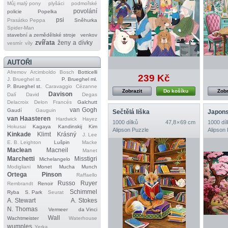
Můj malý pony
plyšáci
podmořské
povolání
policie
Popelka
psi
Prasátko Peppa
Sněhurka
Spider‐Man
stavební a zemědělské stroje
venkov
zvířata
ženy a dívky
vesmír
víly
AUTOŘI
Afremov
Arcimboldo
Bosch
Botticelli
239 Kč
J. Brueghel st.
P. Brueghel ml.
P. Brueghel st.
Caravaggio
Cézanne
Zobrazit
Do košíku
Zobr
Davison
Dalí
David
Degas
Delacroix
Delon
Francés
Galchutt
van Gogh
Gaudí
Gauguin
Sečtělá liška
Japons
van Haasteren
Hardwick
Hayez
1000 dílků
47,8 × 69 cm
1000 díl
Hokusai
Kagaya
Kandinskij
Kim
Alipson Puzzle
Alipson
Kinkade
Klimt
Krásný
J. Lee
E. B. Leighton
Lušpin
Macke
Maclean
Macneil
Manet
Marchetti
Misstigri
Michelangelo
Modigliani
Monet
Mucha
Munch
Ortega
Pinson
Raffaello
Russo
Ruyer
Rembrandt
Renoir
Schimmel
Ryba
S. Park
Seurat
A. Stewart
A. Stokes
N. Thomas
Vermeer
da Vinci
Wall
Wachtmeister
Waterhouse
wumples
Yerka