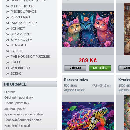
NEW YORK PUZZLE CO.
OTTER HOUSE
PIECES & PEACE
PUZZELMAN
RAVENSBURGER
SCHMIDT
STAR PUZZLE
STEP PUZZLE
SUNSOUT
TACTIC
THE HOUSE OF PUZZLES
289 Kč
TREFL
Zobrazit
Do košíku
Zobr
WREBBIT 3D
ZDEKO
Barevná želva
Květin
INFORMACE
500 dílků
47,8 × 34,2 cm
1000 díl
Alipson Puzzle
Alipson
O firmě
Obchodní podmínky
Dodací podmínky
Jak nakupovat
Zpracování osobních údajů
Používání souborů cookie
Kontaktní formulář