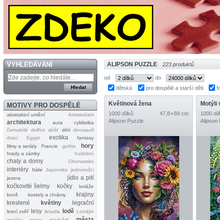
VYHLEDÁVÁNÍ
ALIPSON PUZZLE
223 produktů
od
do
dětská
pro dospělé a starší děti
f
Květinová žena
Motýli
MOTIVY PRO DOSPĚLÉ
1000 dílků
47,8 × 69 cm
1000 díl
abstraktní umění
Amsterdam
Alipson Puzzle
Alipson
architektura
auta
cyklistika
černobílé
delfíni
déšť
děti
dinosauři
exotika
draci
Egypt
fantasy
hory
filmy a seriály
Francie
gothic
hrady a zámky
hudební
chaty a domy
Chorvatsko
interiéry
Itálie
Japonsko
jednorožci
jídlo a pití
jezera
kočkovité šelmy
kočky
koláže
krajiny
koně
kostely a chrámy
kreslené
květiny
legrační
lesy
lodě
lesní zvěř
letadla
Londýn
města
majáky
mapy
medvědi