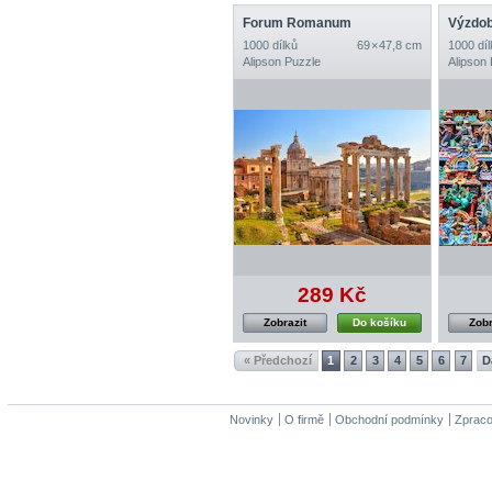
Forum Romanum
1000 dílků
69 × 47,8 cm
1000 díl
Alipson Puzzle
Alipson
289 Kč
Zobrazit
Do košíku
Zobr
« Předchozí
1
2
3
4
5
6
7
D
Novinky
O firmě
Obchodní podmínky
Zpraco