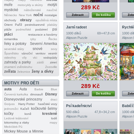
moře
motýli
motocykly a skútry
289 Kč
mystické
náboženské
naučné
noční
Zobrazit
Do košíku
Zobr
Německo
New York
nostalgie
obrazy
obchody
opuštěná místa
Orient
Paříž
pestrobarevné
plakáty
Jarní radost
Rychlé 
psi
pláže
podmořské
podzimní
1000 dílků
69 × 47,8 cm
1000 díl
ptáci
restaurace a kavárny
Alipson Puzzle
Alipson
romantika
ryby
Řecko
řeky a potoky
Severní Amerika
snové
severské státy
sovy
Španělsko
vánoční
venkov
vesmír
videohry
víly
vlci
vodopády
zahrady a parky
zátiší
zimní
znamení zvěrokruhu
Zozoville
zvířata
ženy a dívky
železnice
MOTIVY PRO DĚTI
289 Kč
auta
Auta
Barbie
Blue
Zobrazit
Do košíku
Zobr
Disney
Červená karkulka
dinosauři
Disneyovské princezny
draci
Gorjuss
Harry Potter
hasičské vozy
Psí kadeřnictví
Babičč
kočkovité šelmy
jednorožci
Kačeři
500 dílků
47,8 × 34,2 cm
1000 díl
kočky
kreslené
koně
Alipson Puzzle
Alipson
Ledové království
lodě
lokomotivy a vlaky
mapy
Medvídek Pú
Mickey Mouse a Minnie