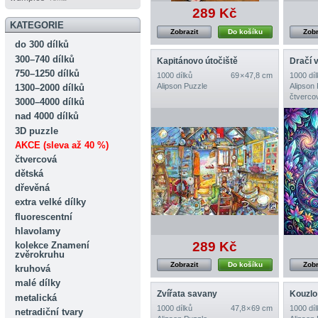
289 Kč
KATEGORIE
Zobrazit
Do košíku
Zobr
do 300 dílků
300–740 dílků
Kapitánovo útočiště
Dračí 
750–1250 dílků
1000 dílků
69 × 47,8 cm
1000 díl
Alipson Puzzle
Alipson
1300–2000 dílků
čtverco
3000–4000 dílků
nad 4000 dílků
3D puzzle
AKCE (sleva až 40 %)
čtvercová
dětská
dřevěná
extra velké dílky
fluorescentní
hlavolamy
289 Kč
kolekce Znamení
zvěrokruhu
Zobrazit
Do košíku
Zobr
kruhová
malé dílky
Zvířata savany
Kouzlo 
metalická
1000 dílků
47,8 × 69 cm
1000 díl
netradiční tvary