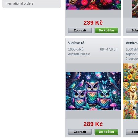
International orders
239 Kč
Zobrazit
Do košíku
Zobr
Vidíme tě
Venkov
1000 dílků
69 × 47,8 cm
1000 díl
Alipson Puzzle
Alipson
čtverco
289 Kč
Zobrazit
Do košíku
Zobr