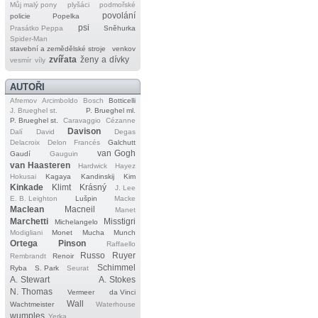
Můj malý pony
plyšáci
podmořské
povolání
policie
Popelka
psi
Prasátko Peppa
Sněhurka
Spider‐Man
stavební a zemědělské stroje
venkov
zvířata
ženy a dívky
vesmír
víly
AUTOŘI
Afremov
Arcimboldo
Bosch
Botticelli
J. Brueghel st.
P. Brueghel ml.
P. Brueghel st.
Caravaggio
Cézanne
Davison
Dalí
David
Degas
Delacroix
Delon
Francés
Galchutt
van Gogh
Gaudí
Gauguin
van Haasteren
Hardwick
Hayez
Hokusai
Kagaya
Kandinskij
Kim
Kinkade
Klimt
Krásný
J. Lee
E. B. Leighton
Lušpin
Macke
Maclean
Macneil
Manet
Marchetti
Misstigri
Michelangelo
Modigliani
Monet
Mucha
Munch
Ortega
Pinson
Raffaello
Russo
Ruyer
Rembrandt
Renoir
Schimmel
Ryba
S. Park
Seurat
A. Stewart
A. Stokes
N. Thomas
Vermeer
da Vinci
Wall
Wachtmeister
Waterhouse
wumples
Yerka