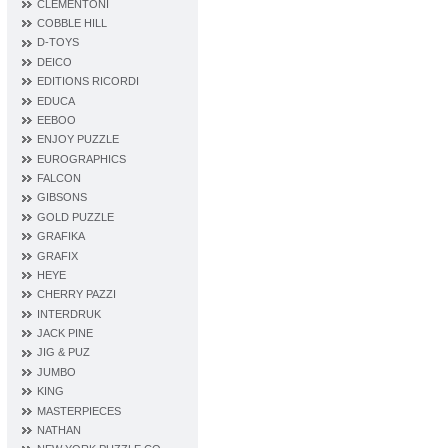
CLEMENTONI
COBBLE HILL
D‐TOYS
DEICO
EDITIONS RICORDI
EDUCA
EEBOO
ENJOY PUZZLE
EUROGRAPHICS
FALCON
GIBSONS
GOLD PUZZLE
GRAFIKA
GRAFIX
HEYE
CHERRY PAZZI
INTERDRUK
JACK PINE
JIG & PUZ
JUMBO
KING
MASTERPIECES
NATHAN