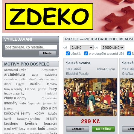
VYHLEDÁVÁNÍ
PUZZLE — PIETER BRUEGHEL MLADŠÍ
od
do
dětská
pro dospělé a starší děti
f
Selská svatba
Selská
MOTIVY PRO DOSPĚLÉ
1000 dílků
69 × 47,8 cm
2000 díl
abstraktní umění
Amsterdam
Bluebird Puzzle
Grafika
architektura
auta
cyklistika
černobílé
delfíni
déšť
děti
dinosauři
exotika
draci
Egypt
fantasy
hory
filmy a seriály
Francie
gothic
hrady a zámky
hudební
chaty a domy
Chorvatsko
interiéry
Itálie
Japonsko
jednorožci
jídlo a pití
jezera
kočkovité šelmy
kočky
koláže
krajiny
koně
kostely a chrámy
299 Kč
kreslené
květiny
legrační
lesy
lodě
lesní zvěř
letadla
Londýn
Zobrazit
Do košíku
Zobr
města
majáky
mapy
medvědi