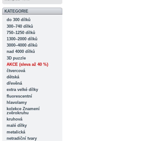
KATEGORIE
do 300 dílků
300–740 dílků
750–1250 dílků
1300–2000 dílků
3000–4000 dílků
nad 4000 dílků
3D puzzle
AKCE (sleva až 40 %)
čtvercová
dětská
dřevěná
extra velké dílky
fluorescentní
hlavolamy
kolekce Znamení
zvěrokruhu
kruhová
malé dílky
metalická
netradiční tvary