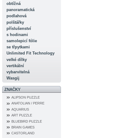
obtížná
panoramatická
podlahová
polštářky
příslušenství
s hodinami
samolepicí fólie
se třpytkami
Unlimited Fit Technology
velké dílky
vertikální
vybarvitelná
Wasgij
ZNAČKY
ALIPSON PUZZLE
ANATOLIAN / PERRE
AQUARIUS
ART PUZZLE
BLUEBIRD PUZZLE
BRAIN GAMES
CASTORLAND