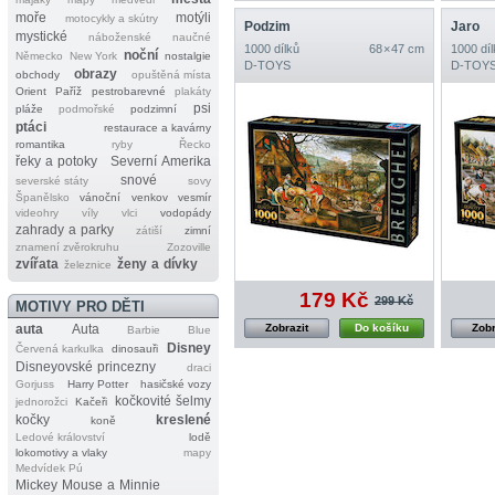
moře
motýli
motocykly a skútry
Podzim
Jaro
mystické
náboženské
naučné
1000 dílků
68 × 47 cm
1000 díl
noční
Německo
New York
nostalgie
D‐TOYS
D‐TOY
obrazy
obchody
opuštěná místa
Orient
Paříž
pestrobarevné
plakáty
psi
pláže
podmořské
podzimní
ptáci
restaurace a kavárny
romantika
ryby
Řecko
řeky a potoky
Severní Amerika
snové
severské státy
sovy
Španělsko
vánoční
venkov
vesmír
videohry
víly
vlci
vodopády
zahrady a parky
zátiší
zimní
znamení zvěrokruhu
Zozoville
zvířata
ženy a dívky
železnice
179 Kč
299 Kč
MOTIVY PRO DĚTI
auta
Auta
Zobrazit
Do košíku
Zobr
Barbie
Blue
Disney
Červená karkulka
dinosauři
Disneyovské princezny
draci
Gorjuss
Harry Potter
hasičské vozy
kočkovité šelmy
jednorožci
Kačeři
kočky
kreslené
koně
Ledové království
lodě
lokomotivy a vlaky
mapy
Medvídek Pú
Mickey Mouse a Minnie