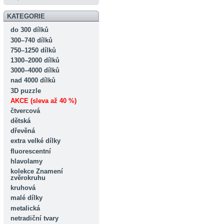
KATEGORIE
do 300 dílků
300–740 dílků
750–1250 dílků
1300–2000 dílků
3000–4000 dílků
nad 4000 dílků
3D puzzle
AKCE (sleva až 40 %)
čtvercová
dětská
dřevěná
extra velké dílky
fluorescentní
hlavolamy
kolekce Znamení
zvěrokruhu
kruhová
malé dílky
metalická
netradiční tvary