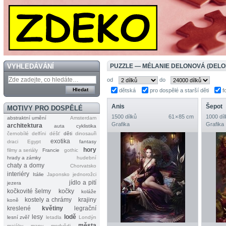
VYHLEDÁVÁNÍ
PUZZLE — MÉLANIE DELONOVÁ (DELO
od
do
dětská
pro dospělé a starší děti
f
Anis
Šepot
MOTIVY PRO DOSPĚLÉ
1500 dílků
61 × 85 cm
1000 díl
abstraktní umění
Amsterdam
Grafika
Grafika
architektura
auta
cyklistika
černobílé
delfíni
déšť
děti
dinosauři
exotika
draci
Egypt
fantasy
hory
filmy a seriály
Francie
gothic
hrady a zámky
hudební
chaty a domy
Chorvatsko
interiéry
Itálie
Japonsko
jednorožci
jídlo a pití
jezera
kočkovité šelmy
kočky
koláže
kostely a chrámy
krajiny
koně
kreslené
květiny
legrační
lesy
lodě
lesní zvěř
letadla
Londýn
města
majáky
mapy
medvědi