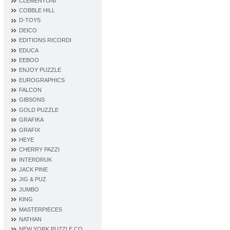
CLEMENTONI
COBBLE HILL
D‐TOYS
DEICO
EDITIONS RICORDI
EDUCA
EEBOO
ENJOY PUZZLE
EUROGRAPHICS
FALCON
GIBSONS
GOLD PUZZLE
GRAFIKA
GRAFIX
HEYE
CHERRY PAZZI
INTERDRUK
JACK PINE
JIG & PUZ
JUMBO
KING
MASTERPIECES
NATHAN
NEW YORK PUZZLE CO.