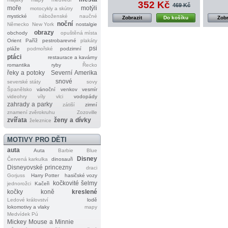
352 Kč
469 Kč
moře
motýli
motocykly a skútry
mystické
náboženské
naučné
Zobrazit
Do košíku
Zobr
noční
Německo
New York
nostalgie
obrazy
obchody
opuštěná místa
Orient
Paříž
pestrobarevné
plakáty
psi
pláže
podmořské
podzimní
ptáci
restaurace a kavárny
romantika
ryby
Řecko
řeky a potoky
Severní Amerika
snové
severské státy
sovy
Španělsko
vánoční
venkov
vesmír
videohry
víly
vlci
vodopády
zahrady a parky
zátiší
zimní
znamení zvěrokruhu
Zozoville
zvířata
ženy a dívky
železnice
MOTIVY PRO DĚTI
auta
Auta
Barbie
Blue
Disney
Červená karkulka
dinosauři
Disneyovské princezny
draci
Gorjuss
Harry Potter
hasičské vozy
kočkovité šelmy
jednorožci
Kačeři
kočky
koně
kreslené
Ledové království
lodě
lokomotivy a vlaky
mapy
Medvídek Pú
Mickey Mouse a Minnie