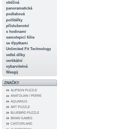
obtížná
panoramatická
podlahová
polštářky
příslušenství
s hodinami
samolepicí fólie
se třpytkami
Unlimited Fit Technology
velké dílky
vertikální
vybarvitelná
Wasgij
ZNAČKY
ALIPSON PUZZLE
ANATOLIAN / PERRE
AQUARIUS
ART PUZZLE
BLUEBIRD PUZZLE
BRAIN GAMES
CASTORLAND