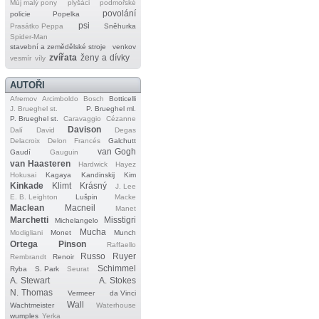
Můj malý pony
plyšáci
podmořské
povolání
policie
Popelka
psi
Prasátko Peppa
Sněhurka
Spider‐Man
stavební a zemědělské stroje
venkov
zvířata
ženy a dívky
vesmír
víly
AUTOŘI
Afremov
Arcimboldo
Bosch
Botticelli
J. Brueghel st.
P. Brueghel ml.
P. Brueghel st.
Caravaggio
Cézanne
Davison
Dalí
David
Degas
Delacroix
Delon
Francés
Galchutt
van Gogh
Gaudí
Gauguin
van Haasteren
Hardwick
Hayez
Hokusai
Kagaya
Kandinskij
Kim
Kinkade
Klimt
Krásný
J. Lee
E. B. Leighton
Lušpin
Macke
Maclean
Macneil
Manet
Marchetti
Misstigri
Michelangelo
Mucha
Modigliani
Monet
Munch
Ortega
Pinson
Raffaello
Russo
Ruyer
Rembrandt
Renoir
Schimmel
Ryba
S. Park
Seurat
A. Stewart
A. Stokes
N. Thomas
Vermeer
da Vinci
Wall
Wachtmeister
Waterhouse
wumples
Yerka