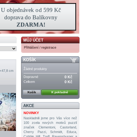
MŮJ ÚČET
Přihlášení / registrace
KOŠÍK
Žádné produkty
× 47,8 cm
Dopravné
0 Kč
Celkem
0 Kč
Košík
K pokladně
AKCE
NOVINKY
Naskladnili jsme pro Vás více než
100 zcela nových motivů puzzlí
značek Clementoni, Castorland,
Cherry Pazzi, Schmidt, Educa,
Cobble Hill, Trefl, Ravensburger a