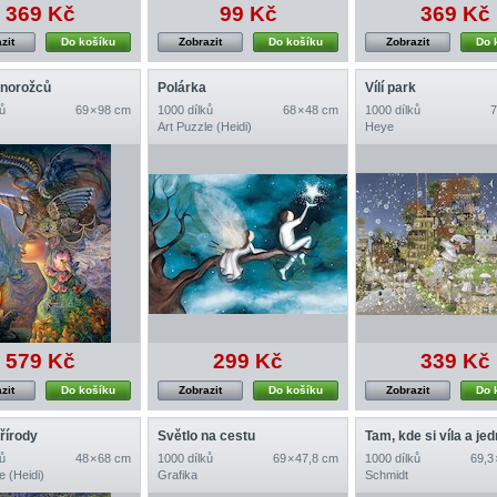
369 Kč
99 Kč
369 Kč
zit
Do košíku
Zobrazit
Do košíku
Zobrazit
Do 
dnorožců
Polárka
Vílí park
ů
69 × 98 cm
1000 dílků
68 × 48 cm
1000 dílků
7
Art Puzzle (Heidi)
Heye
579 Kč
299 Kč
339 Kč
zit
Do košíku
Zobrazit
Do košíku
Zobrazit
Do 
řírody
Světlo na cestu
ů
48 × 68 cm
1000 dílků
69 × 47,8 cm
1000 dílků
69,3
e (Heidi)
Grafika
Schmidt