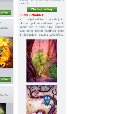
dalších.
Všechny novinky
košíku
PUZZLE ZDARMA!
K objednávkám obsahujícím
t
alespoň pět samostatných puzzlí,
každé min. s 1000 dílky, můžete
× 47,8 cm
jako dárek dostat například jedno
z následujících puzzlí s 1000 dílky:
košíku
8 × 69 cm