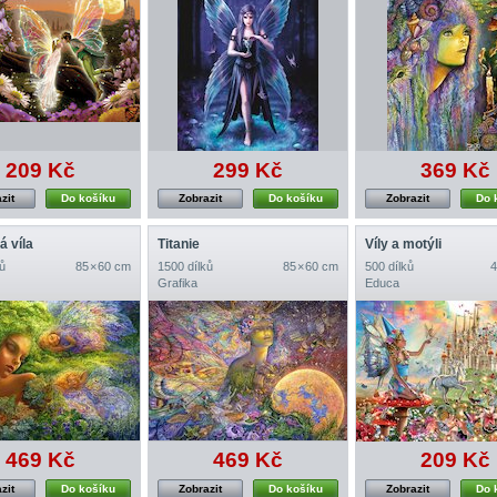
209 Kč
299 Kč
369 Kč
zit
Do košíku
Zobrazit
Do košíku
Zobrazit
Do 
 víla
Titanie
Víly a motýli
ů
85 × 60 cm
1500 dílků
85 × 60 cm
500 dílků
4
Grafika
Educa
469 Kč
469 Kč
209 Kč
zit
Do košíku
Zobrazit
Do košíku
Zobrazit
Do 