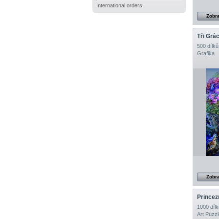
International orders
Zobra
Tři Grác
500 dílků
Grafika
Zobra
Princez
1000 dílk
Art Puzzl