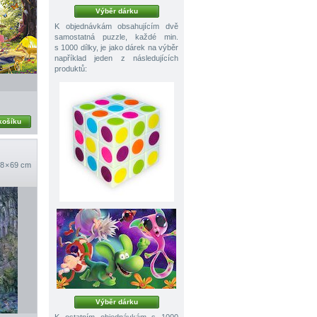
Výběr dárku
K objednávkám obsahujícím dvě
samostatná puzzle, každé min.
s 1000 dílky, je jako dárek na výběr
například jeden z následujících
produktů:
košíku
8 × 69 cm
Výběr dárku