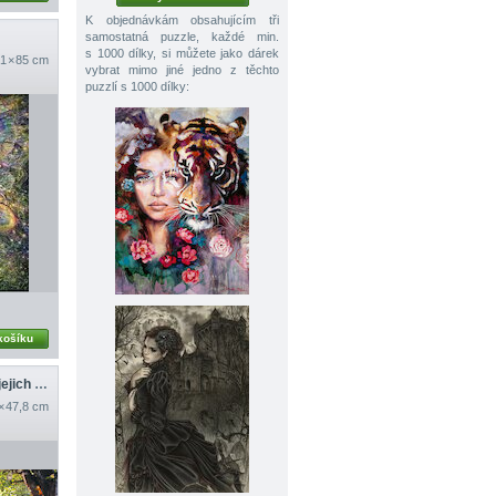
K objednávkám obsahujícím tři
samostatná puzzle, každé min.
s 1000 dílky, si můžete jako dárek
1 × 85 cm
vybrat mimo jiné jedno z těchto
puzzlí s 1000 dílky:
košíku
Stanování s vílami a jejich přáteli z lesa
× 47,8 cm