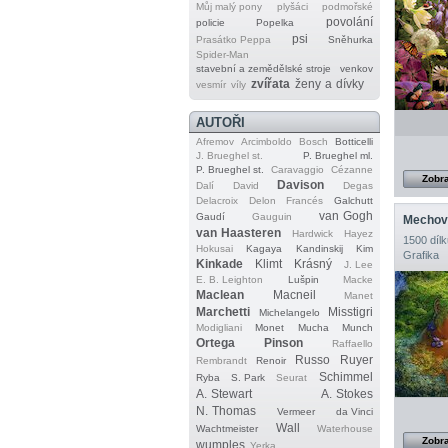
Můj malý pony
plyšáci
podmořské
povolání
policie
Popelka
psi
Prasátko Peppa
Sněhurka
Spider‐Man
stavební a zemědělské stroje
venkov
zvířata
ženy a dívky
vesmír
víly
AUTOŘI
Afremov
Arcimboldo
Bosch
Botticelli
J. Brueghel st.
P. Brueghel ml.
P. Brueghel st.
Caravaggio
Cézanne
Zobra
Davison
Dalí
David
Degas
Delacroix
Delon
Francés
Galchutt
van Gogh
Gaudí
Gauguin
Mechová
van Haasteren
Hardwick
Hayez
1500 dílk
Hokusai
Kagaya
Kandinskij
Kim
Grafika
Kinkade
Klimt
Krásný
J. Lee
E. B. Leighton
Lušpin
Macke
Maclean
Macneil
Manet
Marchetti
Misstigri
Michelangelo
Modigliani
Monet
Mucha
Munch
Ortega
Pinson
Raffaello
Russo
Ruyer
Rembrandt
Renoir
Schimmel
Ryba
S. Park
Seurat
A. Stewart
A. Stokes
N. Thomas
Vermeer
da Vinci
Wall
Wachtmeister
Waterhouse
Zobra
wumples
Yerka