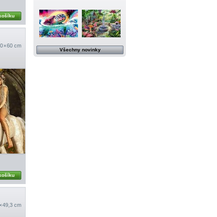
košíku
0 × 60 cm
Všechny novinky
košíku
 × 49,3 cm