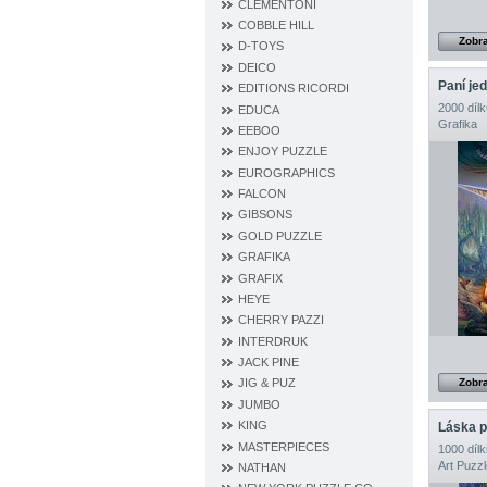
CLEMENTONI
COBBLE HILL
Zobra
D‐TOYS
DEICO
Paní je
EDITIONS RICORDI
2000 dílk
EDUCA
Grafika
EEBOO
ENJOY PUZZLE
EUROGRAPHICS
FALCON
GIBSONS
GOLD PUZZLE
GRAFIKA
GRAFIX
HEYE
CHERRY PAZZI
INTERDRUK
JACK PINE
Zobra
JIG & PUZ
JUMBO
KING
Láska p
MASTERPIECES
1000 dílk
Art Puzzl
NATHAN