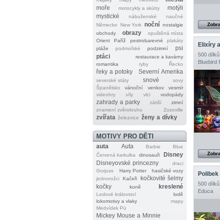
moře
motýli
motocykly a skútry
mystické
náboženské
naučné
noční
Zobra
Německo
New York
nostalgie
obrazy
obchody
opuštěná místa
Orient
Paříž
pestrobarevné
plakáty
Elixíry 
psi
pláže
podmořské
podzimní
500 dílků
ptáci
restaurace a kavárny
Bluebird 
romantika
ryby
Řecko
řeky a potoky
Severní Amerika
snové
severské státy
sovy
Španělsko
vánoční
venkov
vesmír
videohry
víly
vlci
vodopády
zahrady a parky
zátiší
zimní
znamení zvěrokruhu
Zozoville
zvířata
ženy a dívky
železnice
MOTIVY PRO DĚTI
auta
Auta
Barbie
Blue
Zobra
Disney
Červená karkulka
dinosauři
Disneyovské princezny
draci
Gorjuss
Harry Potter
hasičské vozy
Polibek
kočkovité šelmy
jednorožci
Kačeři
500 dílků
kočky
kreslené
koně
Educa
Ledové království
lodě
lokomotivy a vlaky
mapy
Medvídek Pú
Mickey Mouse a Minnie