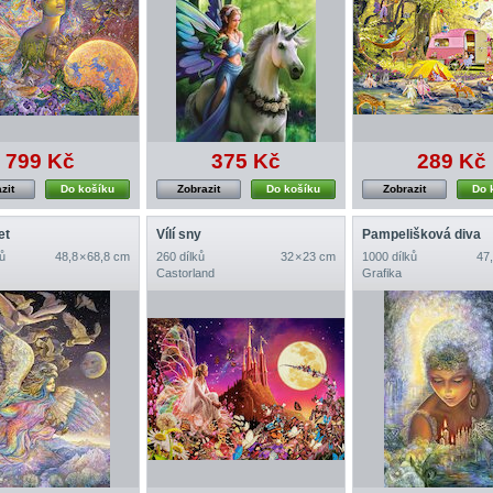
799 Kč
375 Kč
289 Kč
zit
Do košíku
Zobrazit
Do košíku
Zobrazit
Do 
et
Vílí sny
Pampelišková diva
ů
48,8 × 68,8 cm
260 dílků
32 × 23 cm
1000 dílků
47,
Castorland
Grafika