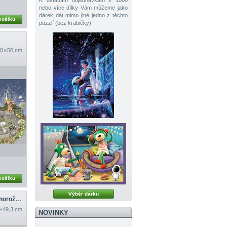
K ostatním objednávkám s 1000
nebo více dílky Vám můžeme jako
dárek dát mimo jiné jedno z těchto
košíku
puzzlí (bez krabičky):
0 × 50 cm
košíku
Výběr dárku
Tam, kde si víla a jednorožec dávají dobrou noc
 × 49,3 cm
NOVINKY