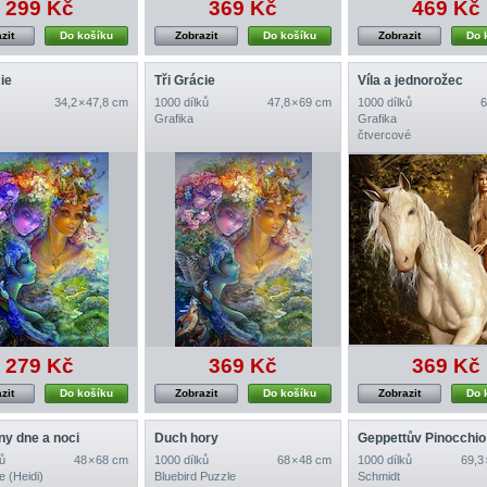
299 Kč
369 Kč
469 Kč
zit
Do košíku
Zobrazit
Do košíku
Zobrazit
Do 
ie
Tři Grácie
Víla a jednorožec
34,2 × 47,8 cm
1000 dílků
47,8 × 69 cm
1000 dílků
6
Grafika
Grafika
čtvercové
279 Kč
369 Kč
369 Kč
zit
Do košíku
Zobrazit
Do košíku
Zobrazit
Do 
ny dne a noci
Duch hory
Geppettův Pinocchio
ů
48 × 68 cm
1000 dílků
68 × 48 cm
1000 dílků
69,3
e (Heidi)
Bluebird Puzzle
Schmidt