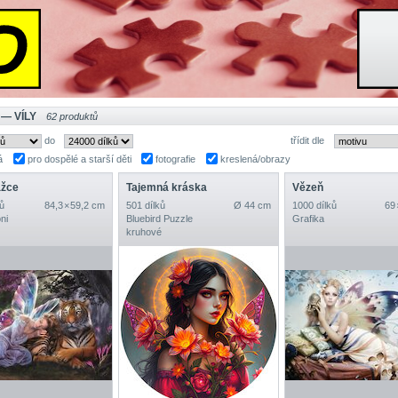
— VÍLY
62 produktů
do
třídit dle
á
pro dospělé a starší děti
fotografie
kreslená/obrazy
ážce
Tajemná kráska
Vězeň
ů
84,3 × 59,2 cm
501 dílků
Ø 44 cm
1000 dílků
69 
ni
Bluebird Puzzle
Grafika
kruhové