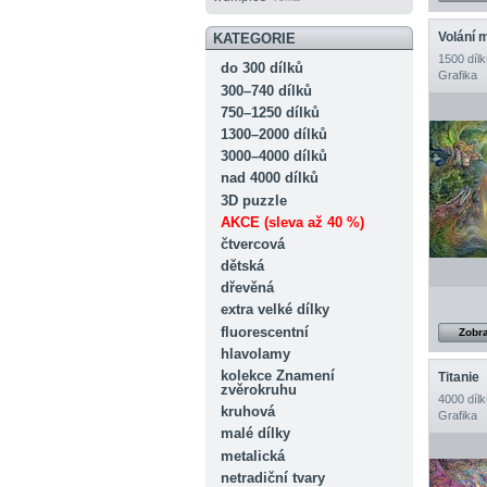
Volání 
KATEGORIE
1500 dílk
do 300 dílků
Grafika
300–740 dílků
750–1250 dílků
1300–2000 dílků
3000–4000 dílků
nad 4000 dílků
3D puzzle
AKCE (sleva až 40 %)
čtvercová
dětská
dřevěná
extra velké dílky
fluorescentní
Zobra
hlavolamy
kolekce Znamení
Titanie
zvěrokruhu
4000 dílk
kruhová
Grafika
malé dílky
metalická
netradiční tvary