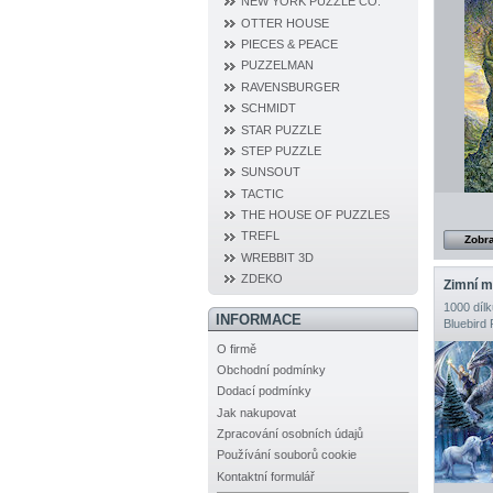
NEW YORK PUZZLE CO.
OTTER HOUSE
PIECES & PEACE
PUZZELMAN
RAVENSBURGER
SCHMIDT
STAR PUZZLE
STEP PUZZLE
SUNSOUT
TACTIC
THE HOUSE OF PUZZLES
TREFL
Zobra
WREBBIT 3D
ZDEKO
Zimní m
1000 dílk
INFORMACE
Bluebird 
O firmě
Obchodní podmínky
Dodací podmínky
Jak nakupovat
Zpracování osobních údajů
Používání souborů cookie
Kontaktní formulář