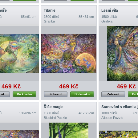
moře
Titanie
Lesní víla
ů
85 × 61 cm
1500 dílků
85 × 61 cm
1500 dílků
6
Grafika
Grafika
469 Kč
469 Kč
469 Kč
zit
Do košíku
Zobrazit
Do košíku
Zobrazit
Do 
Říše magie
ů
136 × 96 cm
1500 dílků
48 × 68 cm
1000 dílků
69 
Bluebird Puzzle
Alipson Puzzle