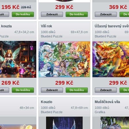
195 Kč
299 Kč
369 Kč
229 Kč
zit
Do košíku
Zobrazit
Do košíku
Zobrazit
Do 
a kouzla
Vílí rok
Úžasný barevný svě
47,8 × 34,2 cm
1000 dílků
69 × 47,8 cm
1000 dílků
69 
Puzzle
Bluebird Puzzle
Bluebird Puzzle
269 Kč
299 Kč
299 Kč
zit
Do košíku
Zobrazit
Do košíku
Zobrazit
Do 
Kouzlo
Mušličková víla
48 × 34 cm
1000 dílků
47,8 × 69 cm
1000 dílků
47,
Bluebird Puzzle
Grafika