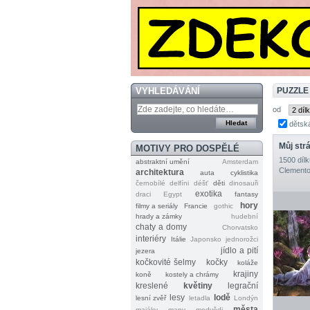
VYHLEDÁVÁNÍ
PUZZLE 
od
dětsk
Můj str
MOTIVY PRO DOSPĚLÉ
1500 dílk
abstraktní umění
Amsterdam
Clemento
architektura
auta
cyklistika
černobílé
delfíni
déšť
děti
dinosauři
exotika
draci
Egypt
fantasy
hory
filmy a seriály
Francie
gothic
hrady a zámky
hudební
chaty a domy
Chorvatsko
interiéry
Itálie
Japonsko
jednorožci
jídlo a pití
jezera
kočkovité šelmy
kočky
koláže
krajiny
koně
kostely a chrámy
kreslené
květiny
legrační
lesy
lodě
lesní zvěř
letadla
Londýn
města
majáky
mapy
medvědi