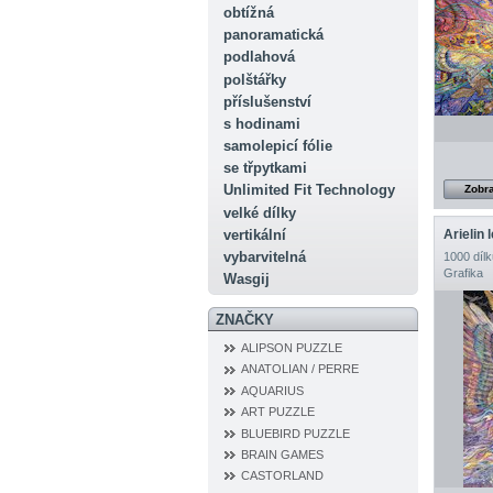
obtížná
panoramatická
podlahová
polštářky
příslušenství
s hodinami
samolepicí fólie
se třpytkami
Unlimited Fit Technology
Zobra
velké dílky
vertikální
Arielin l
vybarvitelná
1000 dílk
Grafika
Wasgij
ZNAČKY
ALIPSON PUZZLE
ANATOLIAN / PERRE
AQUARIUS
ART PUZZLE
BLUEBIRD PUZZLE
BRAIN GAMES
CASTORLAND