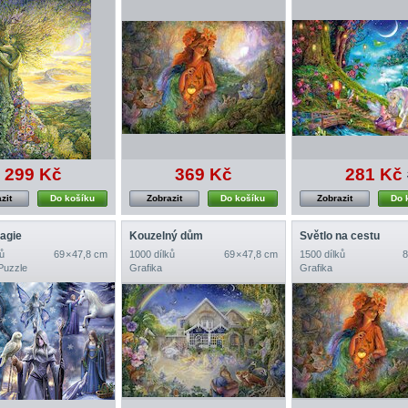
299 Kč
369 Kč
281 Kč
zit
Do košíku
Zobrazit
Do košíku
Zobrazit
Do 
agie
Kouzelný dům
Světlo na cestu
ů
69 × 47,8 cm
1000 dílků
69 × 47,8 cm
1500 dílků
8
Puzzle
Grafika
Grafika