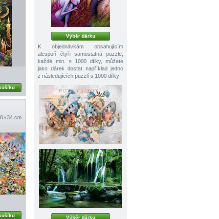
Výběr dárku
K objednávkám obsahujícím
alespoň čtyři samostatná puzzle,
každé min. s 1000 dílky, můžete
jako dárek dostat například jedno
z následujících puzzlí s 1000 dílky:
košíku
8 × 34 cm
košíku
Výběr dárku