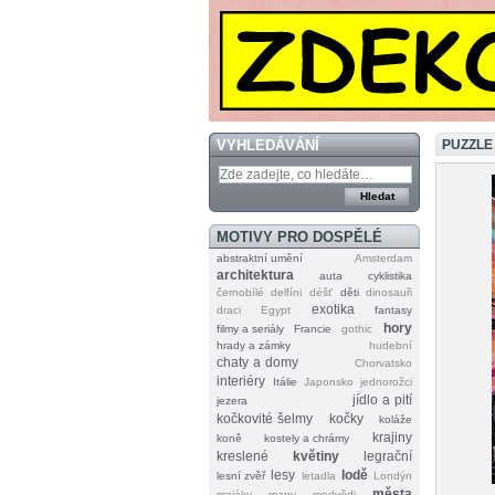
VYHLEDÁVÁNÍ
PUZZLE
MOTIVY PRO DOSPĚLÉ
abstraktní umění
Amsterdam
architektura
auta
cyklistika
černobílé
delfíni
déšť
děti
dinosauři
exotika
draci
Egypt
fantasy
hory
filmy a seriály
Francie
gothic
hrady a zámky
hudební
chaty a domy
Chorvatsko
interiéry
Itálie
Japonsko
jednorožci
jídlo a pití
jezera
kočkovité šelmy
kočky
koláže
krajiny
koně
kostely a chrámy
kreslené
květiny
legrační
lesy
lodě
lesní zvěř
letadla
Londýn
města
majáky
mapy
medvědi