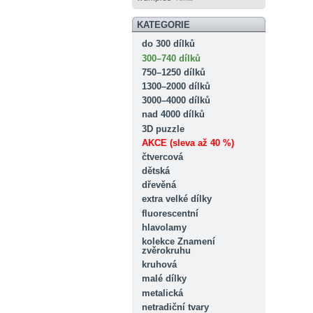
KATEGORIE
do 300 dílků
300–740 dílků
750–1250 dílků
1300–2000 dílků
3000–4000 dílků
nad 4000 dílků
3D puzzle
AKCE (sleva až 40 %)
čtvercová
dětská
dřevěná
extra velké dílky
fluorescentní
hlavolamy
kolekce Znamení
zvěrokruhu
kruhová
malé dílky
metalická
netradiční tvary