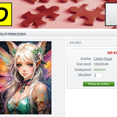
 ELFÍ PRINCEZNA
500 dílků
169 K
Značka:
Cherry Pazzi
Kód zboží:
10620146
Dostupnost:
skladem
Množství: