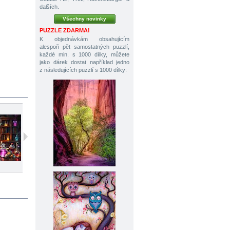
dalších.
Všechny novinky
PUZZLE ZDARMA!
K objednávkám obsahujícím
alespoň pět samostatných puzzlí,
každé min. s 1000 dílky, můžete
jako dárek dostat například jedno
z následujících puzzlí s 1000 dílky:
1000 dílků
1000 dílků
500 dílků