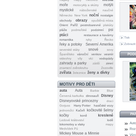
moře
motýli
motocykly a skútry
mystické
náboženské
naučné
noční
Německo
New York
nostalgie
obrazy
obchody
opuštěná místa
Orient
Paříž
pestrobarevné
plakáty
psi
pláže
podmořské
podzimní
ptáci
restaurace a kavárny
Tisk
romantika
ryby
Řecko
Zobrazit
řeky a potoky
Severní Amerika
snové
severské státy
sovy
POD
Španělsko
vánoční
venkov
vesmír
videohry
víly
vlci
vodopády
zahrady a parky
zátiší
zimní
znamení zvěrokruhu
Zozoville
zvířata
ženy a dívky
železnice
MOTIVY PRO DĚTI
auta
Auta
Barbie
Blue
Disney
Červená karkulka
dinosauři
Disneyovské princezny
draci
Gorjuss
Harry Potter
hasičské vozy
kočkovité šelmy
jednorožci
Kačeři
PA
kočky
kreslené
koně
Ledové království
lodě
Auto
lokomotivy a vlaky
mapy
Medvídek Pú
Roz
Mickey Mouse a Minnie
Výr