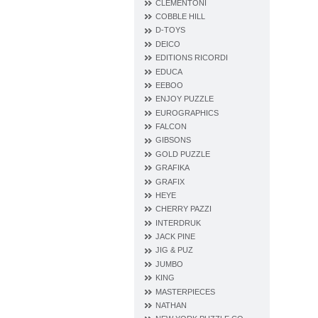
CLEMENTONI
COBBLE HILL
D‐TOYS
DEICO
EDITIONS RICORDI
EDUCA
EEBOO
ENJOY PUZZLE
EUROGRAPHICS
FALCON
GIBSONS
GOLD PUZZLE
GRAFIKA
GRAFIX
HEYE
CHERRY PAZZI
INTERDRUK
JACK PINE
JIG & PUZ
JUMBO
KING
MASTERPIECES
NATHAN