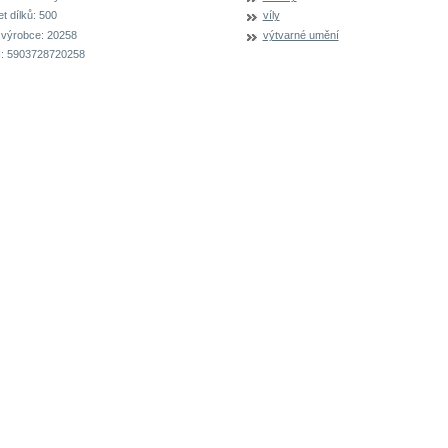
t dílků:
500
víly
 výrobce:
20258
výtvarné umění
:
5903728720258