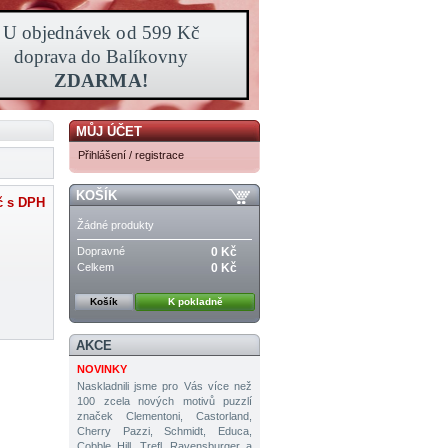
MŮJ ÚČET
Přihlášení / registrace
KOŠÍK
č
s DPH
Žádné produkty
Dopravné
0 Kč
Celkem
0 Kč
Košík
K pokladně
AKCE
NOVINKY
Naskladnili jsme pro Vás více než
100 zcela nových motivů puzzlí
značek Clementoni, Castorland,
Cherry Pazzi, Schmidt, Educa,
Cobble Hill, Trefl, Ravensburger a