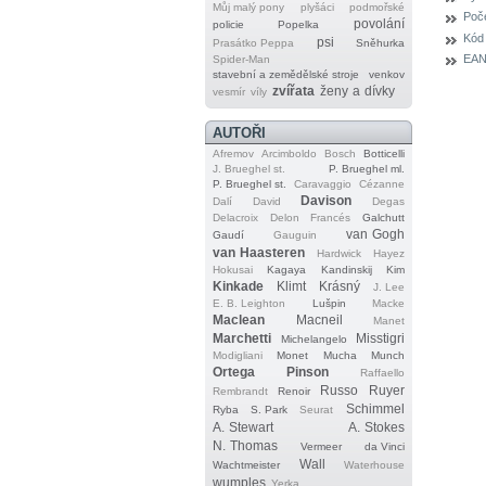
Můj malý pony
plyšáci
podmořské
Poče
povolání
policie
Popelka
Kód
psi
Prasátko Peppa
Sněhurka
EAN
Spider‐Man
stavební a zemědělské stroje
venkov
zvířata
ženy a dívky
vesmír
víly
AUTOŘI
Afremov
Arcimboldo
Bosch
Botticelli
J. Brueghel st.
P. Brueghel ml.
P. Brueghel st.
Caravaggio
Cézanne
Davison
Dalí
David
Degas
Delacroix
Delon
Francés
Galchutt
van Gogh
Gaudí
Gauguin
van Haasteren
Hardwick
Hayez
Hokusai
Kagaya
Kandinskij
Kim
Kinkade
Klimt
Krásný
J. Lee
E. B. Leighton
Lušpin
Macke
Maclean
Macneil
Manet
Marchetti
Misstigri
Michelangelo
Modigliani
Monet
Mucha
Munch
Ortega
Pinson
Raffaello
Russo
Ruyer
Rembrandt
Renoir
Schimmel
Ryba
S. Park
Seurat
A. Stewart
A. Stokes
N. Thomas
Vermeer
da Vinci
Wall
Wachtmeister
Waterhouse
wumples
Yerka