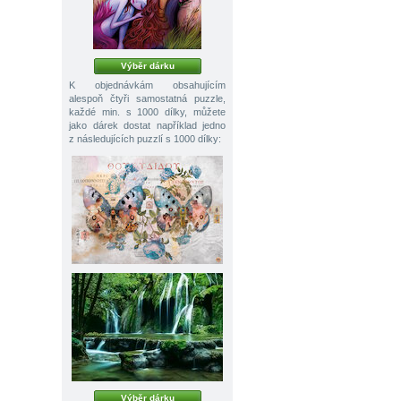
Výběr dárku
K objednávkám obsahujícím
alespoň čtyři samostatná puzzle,
každé min. s 1000 dílky, můžete
jako dárek dostat například jedno
z následujících puzzlí s 1000 dílky:
Výběr dárku