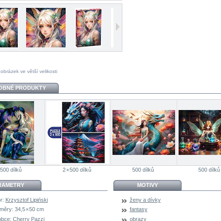
 obrázek ve větší velikosti
OBNÉ PRODUKTY
500 dílků
2 × 500 dílků
500 dílků
500 dílků
RAMETRY
MOTIVY
r:
Krzysztof Lipiński
ženy a dívky
měry:
34,5 × 50 cm
fantasy
obce:
Cherry Pazzi
obrazy