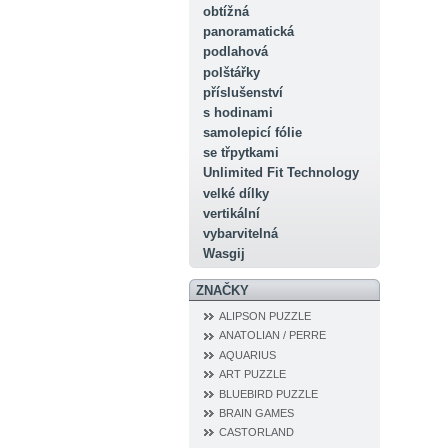
obtížná
panoramatická
podlahová
polštářky
příslušenství
s hodinami
samolepicí fólie
se třpytkami
Unlimited Fit Technology
velké dílky
vertikální
vybarvitelná
Wasgij
ZNAČKY
ALIPSON PUZZLE
ANATOLIAN / PERRE
AQUARIUS
ART PUZZLE
BLUEBIRD PUZZLE
BRAIN GAMES
CASTORLAND