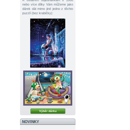
K ostatním objednávkám s 1000
nebo více dílky Vám můžeme jako
dárek dát mimo jiné jedno z těchto
puzzlí (bez krabičky):
Výběr dárku
NOVINKY