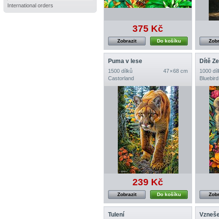
International orders
375 Kč
Zobrazit
Do košíku
Zobr
Puma v lese
Dítě Z
1500 dílků
47 × 68 cm
1000 díl
Castorland
Bluebird
239 Kč
Zobrazit
Do košíku
Zobr
Tulení
Vzneše