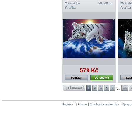
2000 dílků
98 × 69 cm
2000 díl
Grafika
Grafika
579 Kč
Zobrazit
Do košíku
Zobr
« Předchozí
1
2
3
4
5
14
...
Novinky
O firmě
Obchodní podmínky
Zpraco