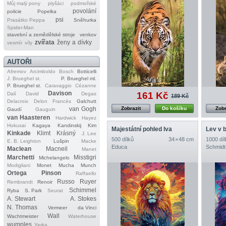
Můj malý pony
plyšáci
podmořské
povolání
policie
Popelka
psi
Prasátko Peppa
Sněhurka
Spider‐Man
stavební a zemědělské stroje
venkov
zvířata
ženy a dívky
vesmír
víly
AUTOŘI
Afremov
Arcimboldo
Bosch
Botticelli
J. Brueghel st.
P. Brueghel ml.
P. Brueghel st.
Caravaggio
Cézanne
Davison
161 Kč
Dalí
David
Degas
189 Kč
Delacroix
Delon
Francés
Galchutt
van Gogh
Zobrazit
Do košíku
Zobr
Gaudí
Gauguin
van Haasteren
Hardwick
Hayez
Hokusai
Kagaya
Kandinskij
Kim
Majestátní pohled lva
Lev v 
Kinkade
Klimt
Krásný
J. Lee
500 dílků
34 × 48 cm
1000 díl
E. B. Leighton
Lušpin
Macke
Educa
Schmidt
Maclean
Macneil
Manet
Marchetti
Misstigri
Michelangelo
Modigliani
Monet
Mucha
Munch
Ortega
Pinson
Raffaello
Russo
Ruyer
Rembrandt
Renoir
Schimmel
Ryba
S. Park
Seurat
A. Stewart
A. Stokes
N. Thomas
Vermeer
da Vinci
Wall
Wachtmeister
Waterhouse
wumples
Yerka