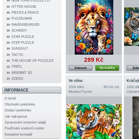
NEW YORK PUZZLE CO.
OTTER HOUSE
PIECES & PEACE
PUZZELMAN
RAVENSBURGER
SCHMIDT
STAR PUZZLE
STEP PUZZLE
SUNSOUT
TACTIC
289 Kč
THE HOUSE OF PUZZLES
TREFL
Zobrazit
Do košíku
Zobr
WREBBIT 3D
ZDEKO
Ve stínu
Kráčejí
1500 dílků
85 × 61 cm
1000 díl
INFORMACE
Bluebird Puzzle
Clement
O firmě
Obchodní podmínky
Dodací podmínky
Jak nakupovat
Zpracování osobních údajů
Používání souborů cookie
Kontaktní formulář