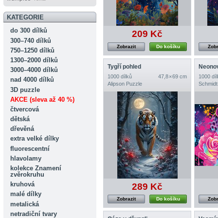
KATEGORIE
do 300 dílků
209 Kč
300–740 dílků
Zobrazit
Do košíku
Zobr
750–1250 dílků
1300–2000 dílků
Tygří pohled
Neonov
3000–4000 dílků
1000 dílků
47,8 × 69 cm
1000 díl
nad 4000 dílků
Alipson Puzzle
Schmidt
3D puzzle
AKCE (sleva až 40 %)
čtvercová
dětská
dřevěná
extra velké dílky
fluorescentní
hlavolamy
kolekce Znamení
zvěrokruhu
kruhová
289 Kč
malé dílky
Zobrazit
Do košíku
Zobr
metalická
netradiční tvary