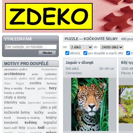
VYHLEDÁVÁNÍ
PUZZLE — KOČKOVITÉ ŠELMY
490 pro
od
do
dětská
pro dospělé a starší děti
f
Jaguár v džungli
Bílý ty
MOTIVY PRO DOSPĚLÉ
500 dílků
36 × 49 cm
1500 díl
abstraktní umění
Amsterdam
Clementoni
Pieces 
architektura
auta
cyklistika
černobílé
delfíni
déšť
děti
dinosauři
exotika
draci
Egypt
fantasy
hory
filmy a seriály
Francie
gothic
hrady a zámky
hudební
chaty a domy
Chorvatsko
interiéry
Itálie
Japonsko
jednorožci
jídlo a pití
jezera
kočkovité šelmy
kočky
koláže
krajiny
koně
kostely a chrámy
kreslené
květiny
legrační
lesy
lodě
lesní zvěř
letadla
Londýn
města
majáky
mapy
medvědi