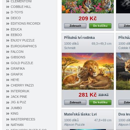
CLEMENTONI
COBBLE HILL
D‐TOYS
209 Kč
DEICO
EDITIONS RICORDI
Zobrazit
Do košíku
Zobr
EDUCA
EEBOO
Přítulná lví rodinka
Přichá
ENJOY PUZZLE
1000 dílků
69,3 × 49,3 cm
1000 díl
EUROGRAPHICS
Schmidt
Cobble H
FALCON
GIBSONS
GOLD PUZZLE
GRAFIKA
GRAFIX
HEYE
CHERRY PAZZI
INTERDRUK
281 Kč
319 Kč
JACK PINE
JIG & PUZ
Zobrazit
Do košíku
Zobr
JUMBO
KING
Mateřská láska: Lvi
Dva le
MASTERPIECES
1000 dílků
47,8 × 69 cm
1000 díl
Alipson Puzzle
Alipson
NATHAN