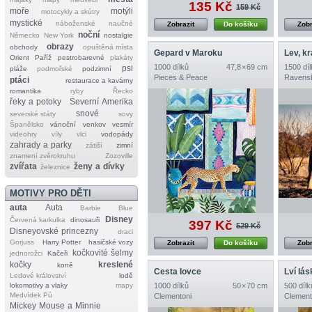
135 Kč
159 Kč
moře
motýli
motocykly a skútry
mystické
náboženské
naučné
Zobrazit
Do košíku
Zobr
noční
Německo
New York
nostalgie
obrazy
obchody
opuštěná místa
Gepard v Maroku
Lev, kr
Orient
Paříž
pestrobarevné
plakáty
1000 dílků
47,8 × 69 cm
1500 díl
psi
pláže
podmořské
podzimní
Pieces & Peace
Ravens
ptáci
restaurace a kavárny
romantika
ryby
Řecko
řeky a potoky
Severní Amerika
snové
severské státy
sovy
Španělsko
vánoční
venkov
vesmír
videohry
víly
vlci
vodopády
zahrady a parky
zátiší
zimní
znamení zvěrokruhu
Zozoville
zvířata
ženy a dívky
železnice
MOTIVY PRO DĚTI
auta
Auta
Barbie
Blue
Disney
Červená karkulka
dinosauři
397 Kč
529 Kč
Disneyovské princezny
draci
Gorjuss
Harry Potter
hasičské vozy
Zobrazit
Do košíku
Zobr
kočkovité šelmy
jednorožci
Kačeři
kočky
kreslené
koně
Cesta lovce
Lví lás
Ledové království
lodě
lokomotivy a vlaky
mapy
1000 dílků
50 × 70 cm
500 dílk
Medvídek Pú
Clementoni
Clement
Mickey Mouse a Minnie