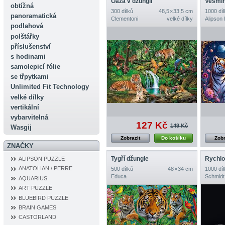
Oáza v džungli
Vesmír
obtížná
300 dílků
48,5 × 33,5 cm
1000 díl
panoramatická
Clementoni
velké dílky
Alipson
podlahová
polštářky
příslušenství
s hodinami
samolepicí fólie
se třpytkami
Unlimited Fit Technology
velké dílky
vertikální
vybarvitelná
127 Kč
149 Kč
Wasgij
Zobrazit
Do košíku
Zobr
ZNAČKY
Tygří džungle
ALIPSON PUZZLE
ANATOLIAN / PERRE
500 dílků
48 × 34 cm
1000 díl
Educa
Schmidt
AQUARIUS
ART PUZZLE
BLUEBIRD PUZZLE
BRAIN GAMES
CASTORLAND