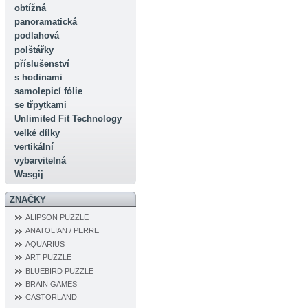
obtížná
panoramatická
podlahová
polštářky
příslušenství
s hodinami
samolepicí fólie
se třpytkami
Unlimited Fit Technology
velké dílky
vertikální
vybarvitelná
Wasgij
ZNAČKY
ALIPSON PUZZLE
ANATOLIAN / PERRE
AQUARIUS
ART PUZZLE
BLUEBIRD PUZZLE
BRAIN GAMES
CASTORLAND