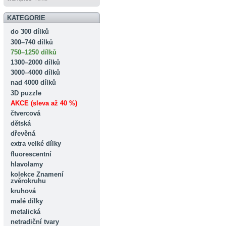
KATEGORIE
do 300 dílků
300–740 dílků
750–1250 dílků
1300–2000 dílků
3000–4000 dílků
nad 4000 dílků
3D puzzle
AKCE (sleva až 40 %)
čtvercová
dětská
dřevěná
extra velké dílky
fluorescentní
hlavolamy
kolekce Znamení
zvěrokruhu
kruhová
malé dílky
metalická
netradiční tvary