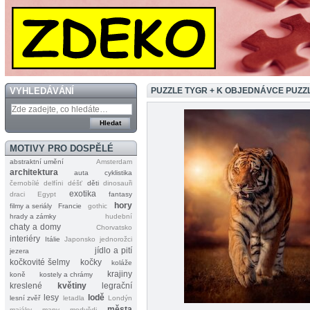
VYHLEDÁVÁNÍ
PUZZLE TYGR + K OBJEDNÁVCE PUZ
MOTIVY PRO DOSPĚLÉ
abstraktní umění
Amsterdam
architektura
auta
cyklistika
černobílé
delfíni
déšť
děti
dinosauři
exotika
draci
Egypt
fantasy
hory
filmy a seriály
Francie
gothic
hrady a zámky
hudební
chaty a domy
Chorvatsko
interiéry
Itálie
Japonsko
jednorožci
jídlo a pití
jezera
kočkovité šelmy
kočky
koláže
krajiny
koně
kostely a chrámy
kreslené
květiny
legrační
lesy
lodě
lesní zvěř
letadla
Londýn
města
majáky
mapy
medvědi