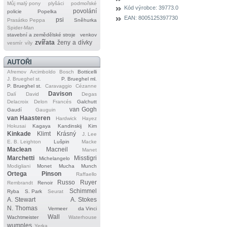
Můj malý pony
plyšáci
podmořské
Kód výrobce:
39773.0
povolání
policie
Popelka
EAN:
8005125397730
psi
Prasátko Peppa
Sněhurka
Spider‐Man
stavební a zemědělské stroje
venkov
zvířata
ženy a dívky
vesmír
víly
AUTOŘI
Afremov
Arcimboldo
Bosch
Botticelli
J. Brueghel st.
P. Brueghel ml.
P. Brueghel st.
Caravaggio
Cézanne
Davison
Dalí
David
Degas
Delacroix
Delon
Francés
Galchutt
van Gogh
Gaudí
Gauguin
van Haasteren
Hardwick
Hayez
Hokusai
Kagaya
Kandinskij
Kim
Kinkade
Klimt
Krásný
J. Lee
E. B. Leighton
Lušpin
Macke
Maclean
Macneil
Manet
Marchetti
Misstigri
Michelangelo
Modigliani
Monet
Mucha
Munch
Ortega
Pinson
Raffaello
Russo
Ruyer
Rembrandt
Renoir
Schimmel
Ryba
S. Park
Seurat
A. Stewart
A. Stokes
N. Thomas
Vermeer
da Vinci
Wall
Wachtmeister
Waterhouse
wumples
Yerka