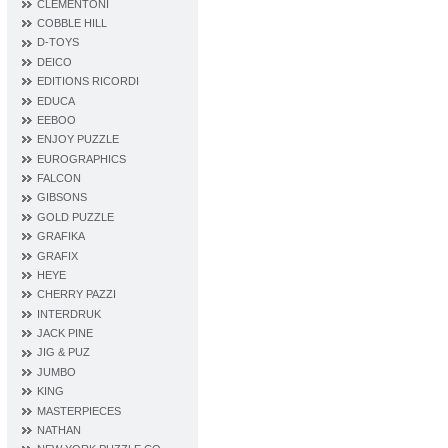
CLEMENTONI
COBBLE HILL
D‐TOYS
DEICO
EDITIONS RICORDI
EDUCA
EEBOO
ENJOY PUZZLE
EUROGRAPHICS
FALCON
GIBSONS
GOLD PUZZLE
GRAFIKA
GRAFIX
HEYE
CHERRY PAZZI
INTERDRUK
JACK PINE
JIG & PUZ
JUMBO
KING
MASTERPIECES
NATHAN