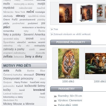
moře
motýli
motocykly a skútry
mystické
náboženské
naučné
noční
Německo
New York
nostalgie
obrazy
obchody
opuštěná místa
Orient
Paříž
pestrobarevné
plakáty
psi
pláže
podmořské
podzimní
ptáci
restaurace a kavárny
Tisk
romantika
ryby
Řecko
Zobrazit obrázek ve větší velikosti
řeky a potoky
Severní Amerika
snové
severské státy
sovy
PODOBNÉ PRODUKTY
Španělsko
vánoční
venkov
vesmír
videohry
víly
vlci
vodopády
zahrady a parky
zátiší
zimní
znamení zvěrokruhu
Zozoville
zvířata
ženy a dívky
železnice
MOTIVY PRO DĚTI
auta
Auta
Barbie
Blue
Disney
Červená karkulka
dinosauři
Disneyovské princezny
draci
1000 dílků
1000 dílků
Gorjuss
Harry Potter
hasičské vozy
kočkovité šelmy
jednorožci
Kačeři
PARAMETRY
kočky
kreslené
koně
Ledové království
lodě
Rozměry:
50 × 70 cm
lokomotivy a vlaky
mapy
Medvídek Pú
Výrobce:
Clementoni
Mickey Mouse a Minnie
Počet dílků:
1000