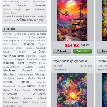
Můj malý pony
plyšáci
podmořské
povolání
policie
Popelka
psi
Prasátko Peppa
Sněhurka
Spider‐Man
stavební a zemědělské stroje
venkov
zvířata
ženy a dívky
vesmír
víly
AUTOŘI
Afremov
Arcimboldo
Bosch
Botticelli
J. Brueghel st.
P. Brueghel ml.
P. Brueghel st.
Caravaggio
Cézanne
Davison
314 Kč
Dalí
David
Degas
369 Kč
Delacroix
Delon
Francés
Galchutt
van Gogh
Zobrazit
Do košíku
Zobr
Gaudí
Gauguin
van Haasteren
Hardwick
Hayez
Hokusai
Kagaya
Kandinskij
Kim
Psychedelický východ slunce v džungli
Strom 
Kinkade
Klimt
Krásný
J. Lee
500 dílků
36 × 49 cm
1000 díl
E. B. Leighton
Lušpin
Macke
Clementoni
Enjoy P
Maclean
Macneil
Manet
Marchetti
Misstigri
Michelangelo
Modigliani
Monet
Mucha
Munch
Ortega
Pinson
Raffaello
Russo
Ruyer
Rembrandt
Renoir
Schimmel
Ryba
S. Park
Seurat
A. Stewart
A. Stokes
N. Thomas
Vermeer
da Vinci
Wall
Wachtmeister
Waterhouse
wumples
Yerka