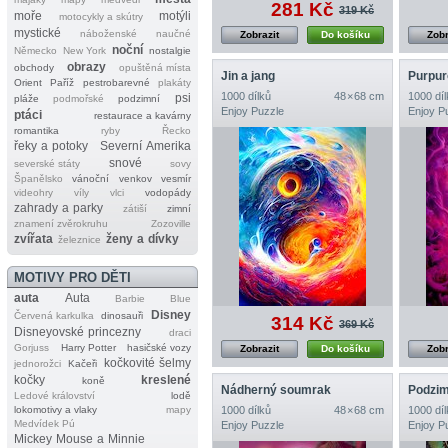
281 Kč
319 Kč
moře
motýli
motocykly a skútry
mystické
náboženské
naučné
Zobrazit
Do košíku
Zobr
noční
Německo
New York
nostalgie
obrazy
obchody
opuštěná místa
Jin a jang
Purpur
Orient
Paříž
pestrobarevné
plakáty
1000 dílků
48 × 68 cm
1000 díl
psi
pláže
podmořské
podzimní
Enjoy Puzzle
Enjoy P
ptáci
restaurace a kavárny
romantika
ryby
Řecko
řeky a potoky
Severní Amerika
snové
severské státy
sovy
Španělsko
vánoční
venkov
vesmír
videohry
víly
vlci
vodopády
zahrady a parky
zátiší
zimní
znamení zvěrokruhu
Zozoville
zvířata
ženy a dívky
železnice
MOTIVY PRO DĚTI
auta
Auta
Barbie
Blue
Disney
Červená karkulka
dinosauři
314 Kč
369 Kč
Disneyovské princezny
draci
Gorjuss
Harry Potter
hasičské vozy
Zobrazit
Do košíku
Zobr
kočkovité šelmy
jednorožci
Kačeři
kočky
kreslené
koně
Nádherný soumrak
Podzim
Ledové království
lodě
lokomotivy a vlaky
mapy
1000 dílků
48 × 68 cm
1000 díl
Medvídek Pú
Enjoy Puzzle
Enjoy P
Mickey Mouse a Minnie