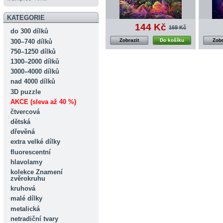
KATEGORIE
144 Kč
169 Kč
do 300 dílků
Zobrazit
Do košíku
Zobr
300–740 dílků
750–1250 dílků
1300–2000 dílků
3000–4000 dílků
nad 4000 dílků
3D puzzle
AKCE (sleva až 40 %)
čtvercová
dětská
dřevěná
extra velké dílky
fluorescentní
hlavolamy
kolekce Znamení
zvěrokruhu
kruhová
malé dílky
metalická
netradiční tvary