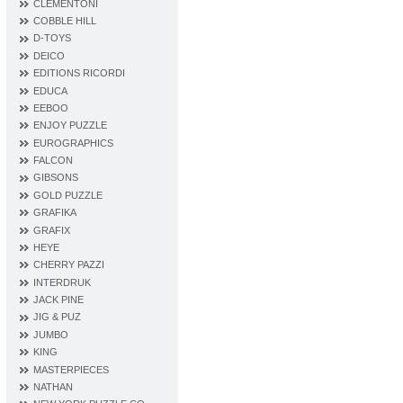
CLEMENTONI
COBBLE HILL
D‐TOYS
DEICO
EDITIONS RICORDI
EDUCA
EEBOO
ENJOY PUZZLE
EUROGRAPHICS
FALCON
GIBSONS
GOLD PUZZLE
GRAFIKA
GRAFIX
HEYE
CHERRY PAZZI
INTERDRUK
JACK PINE
JIG & PUZ
JUMBO
KING
MASTERPIECES
NATHAN