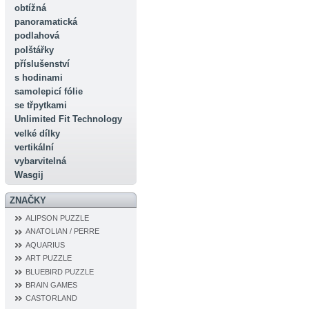
obtížná
panoramatická
podlahová
polštářky
příslušenství
s hodinami
samolepicí fólie
se třpytkami
Unlimited Fit Technology
velké dílky
vertikální
vybarvitelná
Wasgij
ZNAČKY
ALIPSON PUZZLE
ANATOLIAN / PERRE
AQUARIUS
ART PUZZLE
BLUEBIRD PUZZLE
BRAIN GAMES
CASTORLAND