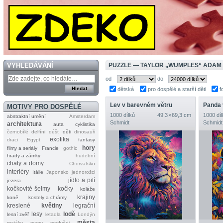
VYHLEDÁVÁNÍ
PUZZLE — TAYLOR „WUMPLES“ ADAM
od
do
dětská
pro dospělé a starší děti
f
Lev v barevném větru
Panda 
MOTIVY PRO DOSPĚLÉ
1000 dílků
49,3 × 69,3 cm
1000 díl
abstraktní umění
Amsterdam
Schmidt
Schmidt
architektura
auta
cyklistika
černobílé
delfíni
déšť
děti
dinosauři
exotika
draci
Egypt
fantasy
hory
filmy a seriály
Francie
gothic
hrady a zámky
hudební
chaty a domy
Chorvatsko
interiéry
Itálie
Japonsko
jednorožci
jídlo a pití
jezera
kočkovité šelmy
kočky
koláže
krajiny
koně
kostely a chrámy
kreslené
květiny
legrační
lesy
lodě
lesní zvěř
letadla
Londýn
města
majáky
mapy
medvědi