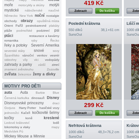
419 Kč
moře
motýli
motocykly a skútry
mystické
náboženské
naučné
Zobrazit
Do košíku
Zobr
noční
Německo
New York
nostalgie
obrazy
obchody
opuštěná místa
Poslední královna
Liščí 
Orient
Paříž
pestrobarevné
plakáty
550 dílků
38,1 × 61 cm
1000 díl
psi
pláže
podmořské
podzimní
SunsOut
SunsOu
ptáci
restaurace a kavárny
romantika
ryby
Řecko
řeky a potoky
Severní Amerika
snové
severské státy
sovy
Španělsko
vánoční
venkov
vesmír
videohry
víly
vlci
vodopády
zahrady a parky
zátiší
zimní
znamení zvěrokruhu
Zozoville
zvířata
ženy a dívky
železnice
MOTIVY PRO DĚTI
auta
Auta
Barbie
Blue
Disney
Červená karkulka
dinosauři
Disneyovské princezny
draci
299 Kč
Gorjuss
Harry Potter
hasičské vozy
kočkovité šelmy
jednorožci
Kačeři
Zobrazit
Do košíku
Zobr
kočky
kreslené
koně
Ledové království
lodě
Nefritová královna
Králov
lokomotivy a vlaky
mapy
Medvídek Pú
1000 dílků
48,3 × 76,2 cm
1000 díl
Mickey Mouse a Minnie
SunsOut
SunsOu