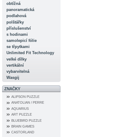
obtížná
panoramatická
podlahová
polštářky
příslušenství
s hodinami
samolepicí fólie
se třpytkami
Unlimited Fit Technology
velké dílky
vertikální
vybarvitelná
Wasgij
ZNAČKY
ALIPSON PUZZLE
ANATOLIAN / PERRE
AQUARIUS
ART PUZZLE
BLUEBIRD PUZZLE
BRAIN GAMES
CASTORLAND