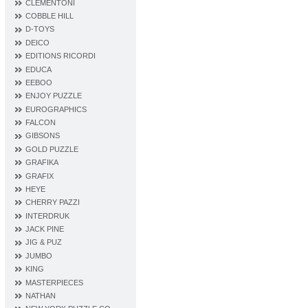
CLEMENTONI
COBBLE HILL
D‐TOYS
DEICO
EDITIONS RICORDI
EDUCA
EEBOO
ENJOY PUZZLE
EUROGRAPHICS
FALCON
GIBSONS
GOLD PUZZLE
GRAFIKA
GRAFIX
HEYE
CHERRY PAZZI
INTERDRUK
JACK PINE
JIG & PUZ
JUMBO
KING
MASTERPIECES
NATHAN