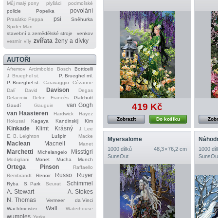
Můj malý pony
plyšáci
podmořské
povolání
policie
Popelka
psi
Prasátko Peppa
Sněhurka
Spider‐Man
stavební a zemědělské stroje
venkov
zvířata
ženy a dívky
vesmír
víly
AUTOŘI
Afremov
Arcimboldo
Bosch
Botticelli
J. Brueghel st.
P. Brueghel ml.
P. Brueghel st.
Caravaggio
Cézanne
Davison
Dalí
David
Degas
Delacroix
Delon
Francés
Galchutt
419 Kč
van Gogh
Gaudí
Gauguin
van Haasteren
Hardwick
Hayez
Zobrazit
Do košíku
Zobr
Hokusai
Kagaya
Kandinskij
Kim
Kinkade
Klimt
Krásný
J. Lee
E. B. Leighton
Lušpin
Macke
Myersalome
Náhodn
Maclean
Macneil
Manet
1000 dílků
48,3 × 76,2 cm
1000 díl
Marchetti
Misstigri
Michelangelo
SunsOut
SunsOu
Modigliani
Monet
Mucha
Munch
Ortega
Pinson
Raffaello
Russo
Ruyer
Rembrandt
Renoir
Schimmel
Ryba
S. Park
Seurat
A. Stewart
A. Stokes
N. Thomas
Vermeer
da Vinci
Wall
Wachtmeister
Waterhouse
wumples
Yerka