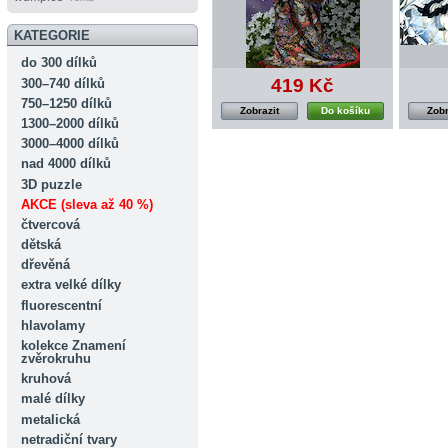
KATEGORIE
do 300 dílků
419 Kč
300–740 dílků
750–1250 dílků
Zobrazit
Do košíku
Zobr
1300–2000 dílků
3000–4000 dílků
nad 4000 dílků
3D puzzle
AKCE (sleva až 40 %)
čtvercová
dětská
dřevěná
extra velké dílky
fluorescentní
hlavolamy
kolekce Znamení
zvěrokruhu
kruhová
malé dílky
metalická
netradiční tvary