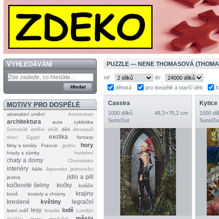
VYHLEDÁVÁNÍ
PUZZLE — NENE THOMASOVÁ (THOMA
od
do
dětská
pro dospělé a starší děti
f
Cassira
Kytice
MOTIVY PRO DOSPĚLÉ
1000 dílků
48,3 × 76,2 cm
1000 díl
abstraktní umění
Amsterdam
SunsOut
SunsOu
architektura
auta
cyklistika
černobílé
delfíni
déšť
děti
dinosauři
exotika
draci
Egypt
fantasy
hory
filmy a seriály
Francie
gothic
hrady a zámky
hudební
chaty a domy
Chorvatsko
interiéry
Itálie
Japonsko
jednorožci
jídlo a pití
jezera
kočkovité šelmy
kočky
koláže
krajiny
koně
kostely a chrámy
kreslené
květiny
legrační
lesy
lodě
lesní zvěř
letadla
Londýn
města
majáky
mapy
medvědi