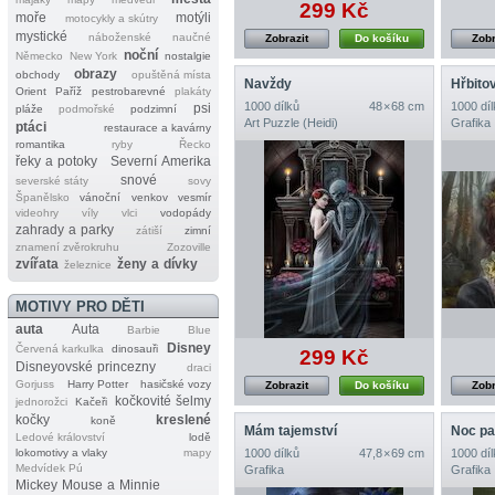
299 Kč
moře
motýli
motocykly a skútry
mystické
náboženské
naučné
Zobrazit
Do košíku
Zobr
noční
Německo
New York
nostalgie
obrazy
obchody
opuštěná místa
Navždy
Hřbito
Orient
Paříž
pestrobarevné
plakáty
1000 dílků
48 × 68 cm
1000 díl
psi
pláže
podmořské
podzimní
Art Puzzle (Heidi)
Grafika
ptáci
restaurace a kavárny
romantika
ryby
Řecko
řeky a potoky
Severní Amerika
snové
severské státy
sovy
Španělsko
vánoční
venkov
vesmír
videohry
víly
vlci
vodopády
zahrady a parky
zátiší
zimní
znamení zvěrokruhu
Zozoville
zvířata
ženy a dívky
železnice
MOTIVY PRO DĚTI
auta
Auta
Barbie
Blue
Disney
Červená karkulka
dinosauři
299 Kč
Disneyovské princezny
draci
Gorjuss
Harry Potter
hasičské vozy
Zobrazit
Do košíku
Zobr
kočkovité šelmy
jednorožci
Kačeři
kočky
kreslené
koně
Mám tajemství
Noc pa
Ledové království
lodě
lokomotivy a vlaky
mapy
1000 dílků
47,8 × 69 cm
1000 díl
Medvídek Pú
Grafika
Grafika
Mickey Mouse a Minnie