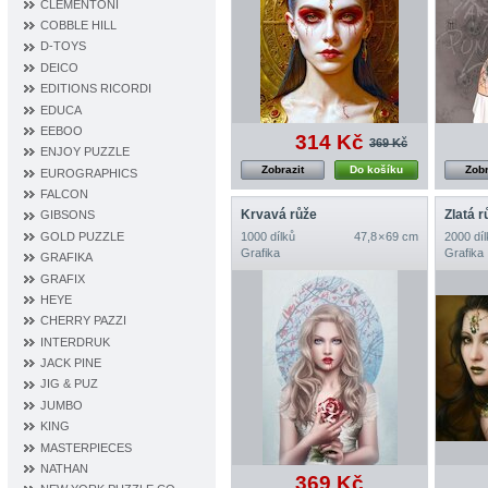
CLEMENTONI
COBBLE HILL
D‐TOYS
DEICO
EDITIONS RICORDI
EDUCA
EEBOO
314 Kč
369 Kč
ENJOY PUZZLE
Zobrazit
Do košíku
Zobr
EUROGRAPHICS
FALCON
Krvavá růže
Zlatá r
GIBSONS
GOLD PUZZLE
1000 dílků
47,8 × 69 cm
2000 díl
Grafika
Grafika
GRAFIKA
GRAFIX
HEYE
CHERRY PAZZI
INTERDRUK
JACK PINE
JIG & PUZ
JUMBO
KING
MASTERPIECES
NATHAN
369 Kč