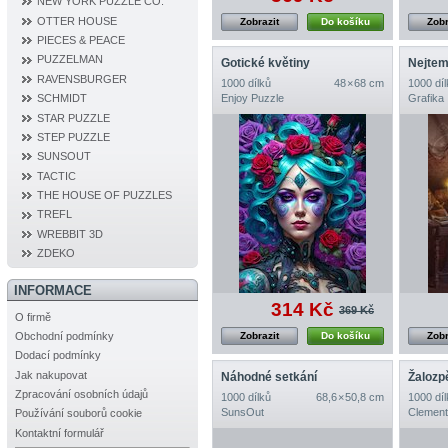
NEW YORK PUZZLE CO.
OTTER HOUSE
Zobrazit
Do košíku
Zobr
PIECES & PEACE
PUZZELMAN
Gotické květiny
Nejtem
RAVENSBURGER
1000 dílků
48 × 68 cm
1000 díl
Enjoy Puzzle
Grafika
SCHMIDT
STAR PUZZLE
STEP PUZZLE
SUNSOUT
TACTIC
THE HOUSE OF PUZZLES
TREFL
WREBBIT 3D
ZDEKO
INFORMACE
314 Kč
369 Kč
O firmě
Zobrazit
Do košíku
Zobr
Obchodní podmínky
Dodací podmínky
Jak nakupovat
Náhodné setkání
Žalozp
Zpracování osobních údajů
1000 dílků
68,6 × 50,8 cm
1000 díl
SunsOut
Clement
Používání souborů cookie
Kontaktní formulář