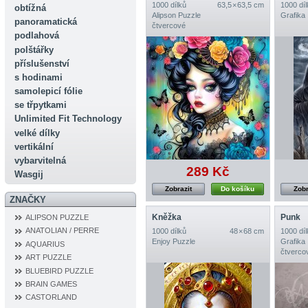
1000 dílků
63,5 × 63,5 cm
1000 díl
obtížná
Alipson Puzzle
Grafika
panoramatická
čtvercové
podlahová
polštářky
příslušenství
s hodinami
samolepicí fólie
se třpytkami
Unlimited Fit Technology
velké dílky
vertikální
vybarvitelná
289 Kč
Wasgij
Zobrazit
Do košíku
Zobr
ZNAČKY
Kněžka
Punk
ALIPSON PUZZLE
ANATOLIAN / PERRE
1000 dílků
48 × 68 cm
1000 díl
Enjoy Puzzle
Grafika
AQUARIUS
čtverco
ART PUZZLE
BLUEBIRD PUZZLE
BRAIN GAMES
CASTORLAND