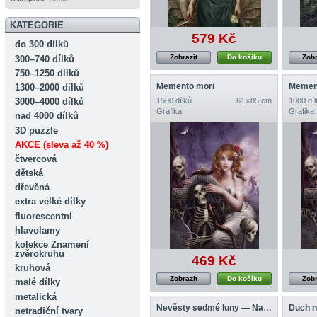
KATEGORIE
579 Kč
do 300 dílků
Zobrazit
Do košíku
Zobr
300–740 dílků
750–1250 dílků
Memento mori
Memen
1300–2000 dílků
1500 dílků
61 × 85 cm
1000 díl
3000–4000 dílků
Grafika
Grafika
nad 4000 dílků
3D puzzle
AKCE (sleva až 40 %)
čtvercová
dětská
dřevěná
extra velké dílky
fluorescentní
hlavolamy
kolekce Znamení
zvěrokruhu
469 Kč
kruhová
Zobrazit
Do košíku
Zobr
malé dílky
metalická
Nevěsty sedmé luny — Nadia
Duch n
netradiční tvary