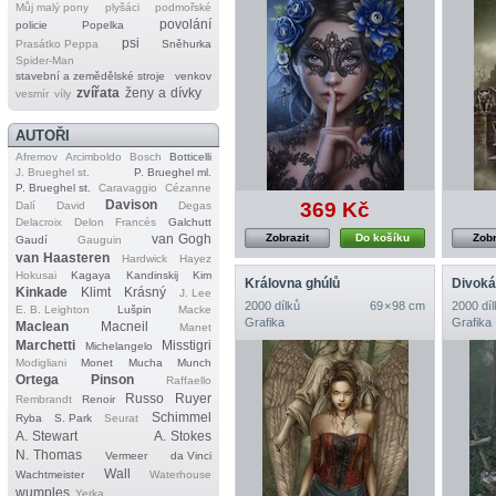
Můj malý pony
plyšáci
podmořské
povolání
policie
Popelka
psi
Prasátko Peppa
Sněhurka
Spider‐Man
stavební a zemědělské stroje
venkov
zvířata
ženy a dívky
vesmír
víly
AUTOŘI
Afremov
Arcimboldo
Bosch
Botticelli
J. Brueghel st.
P. Brueghel ml.
P. Brueghel st.
Caravaggio
Cézanne
Davison
369 Kč
Dalí
David
Degas
Delacroix
Delon
Francés
Galchutt
van Gogh
Zobrazit
Do košíku
Zobr
Gaudí
Gauguin
van Haasteren
Hardwick
Hayez
Hokusai
Kagaya
Kandinskij
Kim
Královna ghúlů
Divoká
Kinkade
Klimt
Krásný
J. Lee
2000 dílků
69 × 98 cm
2000 díl
E. B. Leighton
Lušpin
Macke
Grafika
Grafika
Maclean
Macneil
Manet
Marchetti
Misstigri
Michelangelo
Modigliani
Monet
Mucha
Munch
Ortega
Pinson
Raffaello
Russo
Ruyer
Rembrandt
Renoir
Schimmel
Ryba
S. Park
Seurat
A. Stewart
A. Stokes
N. Thomas
Vermeer
da Vinci
Wall
Wachtmeister
Waterhouse
wumples
Yerka