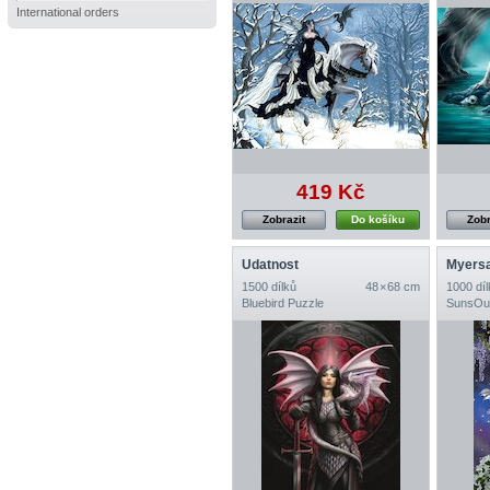
International orders
419 Kč
Zobrazit
Do košíku
Zobr
Udatnost
Myers
1500 dílků
48 × 68 cm
1000 díl
Bluebird Puzzle
SunsOu