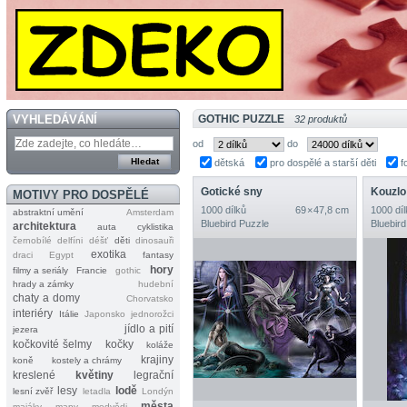
VYHLEDÁVÁNÍ
GOTHIC PUZZLE
32 produktů
od
do
dětská
pro dospělé a starší děti
f
Gotické sny
Kouzlo
MOTIVY PRO DOSPĚLÉ
1000 dílků
69 × 47,8 cm
1000 díl
abstraktní umění
Amsterdam
Bluebird Puzzle
Bluebird
architektura
auta
cyklistika
černobílé
delfíni
déšť
děti
dinosauři
exotika
draci
Egypt
fantasy
hory
filmy a seriály
Francie
gothic
hrady a zámky
hudební
chaty a domy
Chorvatsko
interiéry
Itálie
Japonsko
jednorožci
jídlo a pití
jezera
kočkovité šelmy
kočky
koláže
krajiny
koně
kostely a chrámy
kreslené
květiny
legrační
lesy
lodě
lesní zvěř
letadla
Londýn
města
majáky
mapy
medvědi