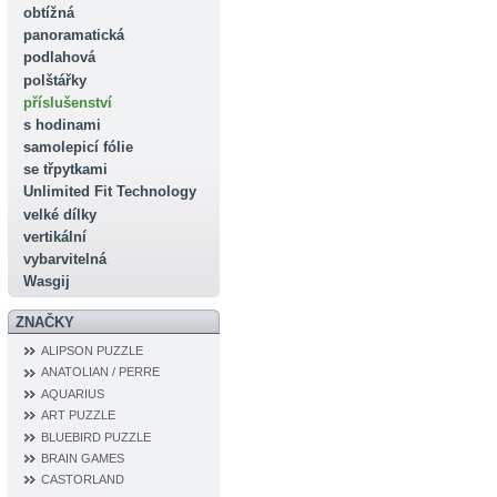
obtížná
panoramatická
podlahová
polštářky
příslušenství
s hodinami
samolepicí fólie
se třpytkami
Unlimited Fit Technology
velké dílky
vertikální
vybarvitelná
Wasgij
ZNAČKY
ALIPSON PUZZLE
ANATOLIAN / PERRE
AQUARIUS
ART PUZZLE
BLUEBIRD PUZZLE
BRAIN GAMES
CASTORLAND