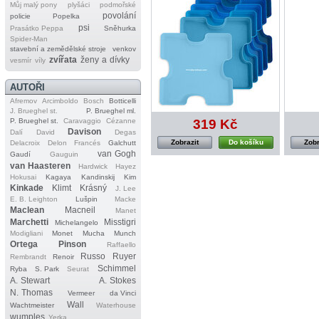
Můj malý pony
plyšáci
podmořské
povolání
policie
Popelka
psi
Prasátko Peppa
Sněhurka
Spider‐Man
stavební a zemědělské stroje
venkov
zvířata
ženy a dívky
vesmír
víly
AUTOŘI
Afremov
Arcimboldo
Bosch
Botticelli
J. Brueghel st.
P. Brueghel ml.
319 Kč
P. Brueghel st.
Caravaggio
Cézanne
Davison
Dalí
David
Degas
Zobrazit
Do košíku
Zobr
Delacroix
Delon
Francés
Galchutt
van Gogh
Gaudí
Gauguin
van Haasteren
Hardwick
Hayez
Hokusai
Kagaya
Kandinskij
Kim
Kinkade
Klimt
Krásný
J. Lee
E. B. Leighton
Lušpin
Macke
Maclean
Macneil
Manet
Marchetti
Misstigri
Michelangelo
Modigliani
Monet
Mucha
Munch
Ortega
Pinson
Raffaello
Russo
Ruyer
Rembrandt
Renoir
Schimmel
Ryba
S. Park
Seurat
A. Stewart
A. Stokes
N. Thomas
Vermeer
da Vinci
Wall
Wachtmeister
Waterhouse
wumples
Yerka