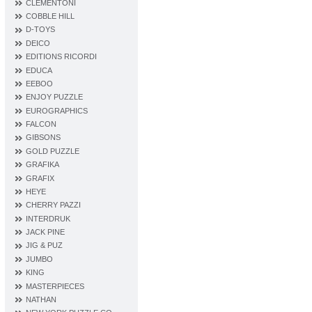
CLEMENTONI
COBBLE HILL
D‐TOYS
DEICO
EDITIONS RICORDI
EDUCA
EEBOO
ENJOY PUZZLE
EUROGRAPHICS
FALCON
GIBSONS
GOLD PUZZLE
GRAFIKA
GRAFIX
HEYE
CHERRY PAZZI
INTERDRUK
JACK PINE
JIG & PUZ
JUMBO
KING
MASTERPIECES
NATHAN