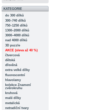
KATEGORIE
do 300 dílků
300–740 dílků
750–1250 dílků
1300–2000 dílků
3000–4000 dílků
nad 4000 dílků
3D puzzle
AKCE (sleva až 40 %)
čtvercová
dětská
dřevěná
extra velké dílky
fluorescentní
hlavolamy
kolekce Znamení
zvěrokruhu
kruhová
malé dílky
metalická
netradiční tvary