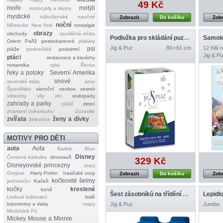
49 Kč
moře
motýli
motocykly a skútry
mystické
náboženské
naučné
Zobrazit
Do košíku
Zobr
noční
Německo
New York
nostalgie
obrazy
obchody
opuštěná místa
Podložka pro skládání puzzlí s 300–1000 dílky
Orient
Paříž
pestrobarevné
plakáty
Jig & Puz
80 × 61 cm
12 fólií
psi
pláže
podmořské
podzimní
Jig & P
ptáci
restaurace a kavárny
romantika
ryby
Řecko
řeky a potoky
Severní Amerika
snové
severské státy
sovy
Španělsko
vánoční
venkov
vesmír
videohry
víly
vlci
vodopády
zahrady a parky
zátiší
zimní
znamení zvěrokruhu
Zozoville
zvířata
ženy a dívky
železnice
MOTIVY PRO DĚTI
auta
Auta
Barbie
Blue
Disney
Červená karkulka
dinosauři
329 Kč
Disneyovské princezny
draci
Gorjuss
Harry Potter
hasičské vozy
Zobrazit
Do košíku
Zobr
kočkovité šelmy
jednorožci
Kačeři
kočky
kreslené
koně
Šest zásobníků na třídění dílků puzzlí
Lepidlo
Ledové království
lodě
lokomotivy a vlaky
mapy
Jig & Puz
Jumbo
Medvídek Pú
Mickey Mouse a Minnie