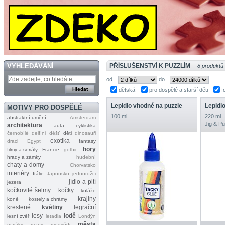
VYHLEDÁVÁNÍ
PŘÍSLUŠENSTVÍ K PUZZLÍM
8 produktů
od
do
dětská
pro dospělé a starší děti
f
Lepidlo vhodné na puzzle
MOTIVY PRO DOSPĚLÉ
100 ml
220 ml
abstraktní umění
Amsterdam
Jig & P
architektura
auta
cyklistika
černobílé
delfíni
déšť
děti
dinosauři
exotika
draci
Egypt
fantasy
hory
filmy a seriály
Francie
gothic
hrady a zámky
hudební
chaty a domy
Chorvatsko
interiéry
Itálie
Japonsko
jednorožci
jídlo a pití
jezera
kočkovité šelmy
kočky
koláže
krajiny
koně
kostely a chrámy
kreslené
květiny
legrační
lesy
lodě
lesní zvěř
letadla
Londýn
města
majáky
mapy
medvědi