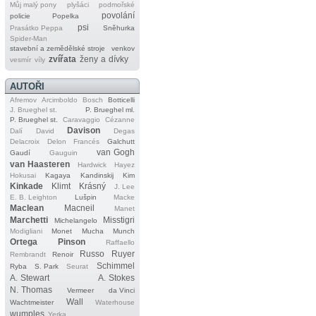
Můj malý pony
plyšáci
podmořské
povolání
policie
Popelka
psi
Prasátko Peppa
Sněhurka
Spider‐Man
stavební a zemědělské stroje
venkov
zvířata
ženy a dívky
vesmír
víly
AUTOŘI
Afremov
Arcimboldo
Bosch
Botticelli
J. Brueghel st.
P. Brueghel ml.
P. Brueghel st.
Caravaggio
Cézanne
Davison
Dalí
David
Degas
Delacroix
Delon
Francés
Galchutt
van Gogh
Gaudí
Gauguin
van Haasteren
Hardwick
Hayez
Hokusai
Kagaya
Kandinskij
Kim
Kinkade
Klimt
Krásný
J. Lee
E. B. Leighton
Lušpin
Macke
Maclean
Macneil
Manet
Marchetti
Misstigri
Michelangelo
Modigliani
Monet
Mucha
Munch
Ortega
Pinson
Raffaello
Russo
Ruyer
Rembrandt
Renoir
Schimmel
Ryba
S. Park
Seurat
A. Stewart
A. Stokes
N. Thomas
Vermeer
da Vinci
Wall
Wachtmeister
Waterhouse
wumples
Yerka