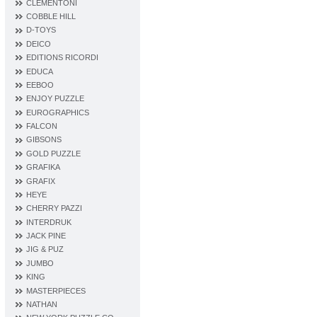
CLEMENTONI
COBBLE HILL
D‐TOYS
DEICO
EDITIONS RICORDI
EDUCA
EEBOO
ENJOY PUZZLE
EUROGRAPHICS
FALCON
GIBSONS
GOLD PUZZLE
GRAFIKA
GRAFIX
HEYE
CHERRY PAZZI
INTERDRUK
JACK PINE
JIG & PUZ
JUMBO
KING
MASTERPIECES
NATHAN