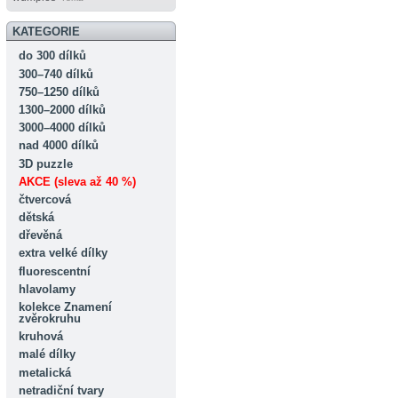
KATEGORIE
do 300 dílků
300–740 dílků
750–1250 dílků
1300–2000 dílků
3000–4000 dílků
nad 4000 dílků
3D puzzle
AKCE (sleva až 40 %)
čtvercová
dětská
dřevěná
extra velké dílky
fluorescentní
hlavolamy
kolekce Znamení
zvěrokruhu
kruhová
malé dílky
metalická
netradiční tvary