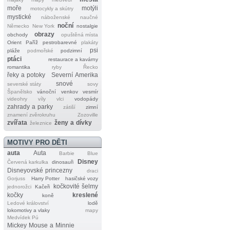
moře
motýli
motocykly a skútry
mystické
náboženské
naučné
noční
Německo
New York
nostalgie
obrazy
obchody
opuštěná místa
Orient
Paříž
pestrobarevné
plakáty
psi
pláže
podmořské
podzimní
ptáci
restaurace a kavárny
romantika
ryby
Řecko
řeky a potoky
Severní Amerika
snové
severské státy
sovy
Španělsko
vánoční
venkov
vesmír
videohry
víly
vlci
vodopády
zahrady a parky
zátiší
zimní
znamení zvěrokruhu
Zozoville
zvířata
ženy a dívky
železnice
MOTIVY PRO DĚTI
auta
Auta
Barbie
Blue
Disney
Červená karkulka
dinosauři
Disneyovské princezny
draci
Gorjuss
Harry Potter
hasičské vozy
kočkovité šelmy
jednorožci
Kačeři
kočky
kreslené
koně
Ledové království
lodě
lokomotivy a vlaky
mapy
Medvídek Pú
Mickey Mouse a Minnie