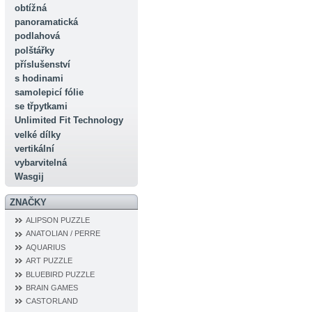
obtížná
panoramatická
podlahová
polštářky
příslušenství
s hodinami
samolepicí fólie
se třpytkami
Unlimited Fit Technology
velké dílky
vertikální
vybarvitelná
Wasgij
ZNAČKY
ALIPSON PUZZLE
ANATOLIAN / PERRE
AQUARIUS
ART PUZZLE
BLUEBIRD PUZZLE
BRAIN GAMES
CASTORLAND