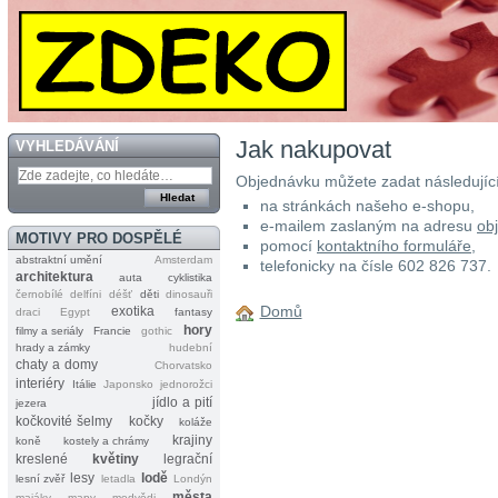
Jak nakupovat
VYHLEDÁVÁNÍ
Objednávku můžete zadat následujíc
na stránkách našeho e‐shopu,
e‐mailem zaslaným na adresu
ob
MOTIVY PRO DOSPĚLÉ
pomocí
kontaktního formuláře
,
abstraktní umění
Amsterdam
telefonicky na čísle 602 826 737.
architektura
auta
cyklistika
černobílé
delfíni
déšť
děti
dinosauři
Domů
exotika
draci
Egypt
fantasy
hory
filmy a seriály
Francie
gothic
hrady a zámky
hudební
chaty a domy
Chorvatsko
interiéry
Itálie
Japonsko
jednorožci
jídlo a pití
jezera
kočkovité šelmy
kočky
koláže
krajiny
koně
kostely a chrámy
kreslené
květiny
legrační
lesy
lodě
lesní zvěř
letadla
Londýn
města
majáky
mapy
medvědi