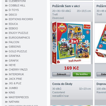
CLEMENTONI
COBBLE HILL
Požárník Sam v akci
Požární
D‐TOYS
20 + 36 + 50 dílků
20 × 19,5 cm
30 + 48 
Trefl
Trefl
DEICO
čtvercové
EDITIONS RICORDI
EDUCA
EEBOO
ENJOY PUZZLE
EUROGRAPHICS
FALCON
GIBSONS
GOLD PUZZLE
GRAFIKA
GRAFIX
HEYE
169 Kč
CHERRY PAZZI
INTERDRUK
Zobrazit
Do košíku
Zobr
JACK PINE
JIG & PUZ
Cesta do školy
JUMBO
30 dílků
32 × 23 cm
100 dílk
Castorland
Ravens
KING
netradiční tvar
MASTERPIECES
NATHAN