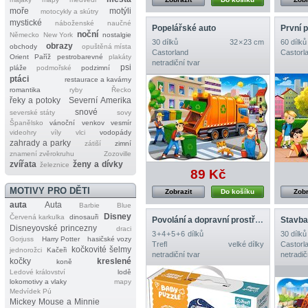
moře
motýli
motocykly a skútry
mystické
náboženské
naučné
Popelářské auto
První 
noční
Německo
New York
nostalgie
30 dílků
32 × 23 cm
60 dílků
obrazy
obchody
opuštěná místa
Castorland
Castorl
Orient
Paříž
pestrobarevné
plakáty
netradiční tvar
psi
pláže
podmořské
podzimní
ptáci
restaurace a kavárny
romantika
ryby
Řecko
řeky a potoky
Severní Amerika
snové
severské státy
sovy
Španělsko
vánoční
venkov
vesmír
videohry
víly
vlci
vodopády
zahrady a parky
zátiší
zimní
znamení zvěrokruhu
Zozoville
zvířata
ženy a dívky
železnice
89 Kč
MOTIVY PRO DĚTI
Zobrazit
Do košíku
Zobr
auta
Auta
Barbie
Blue
Disney
Červená karkulka
dinosauři
Povolání a dopravní prostředky
Stavb
Disneyovské princezny
draci
3 + 4 + 5 + 6 dílků
30 dílků
Gorjuss
Harry Potter
hasičské vozy
Trefl
velké dílky
Castorl
kočkovité šelmy
jednorožci
Kačeři
netradiční tvar
netradič
kočky
kreslené
koně
Ledové království
lodě
lokomotivy a vlaky
mapy
Medvídek Pú
Mickey Mouse a Minnie