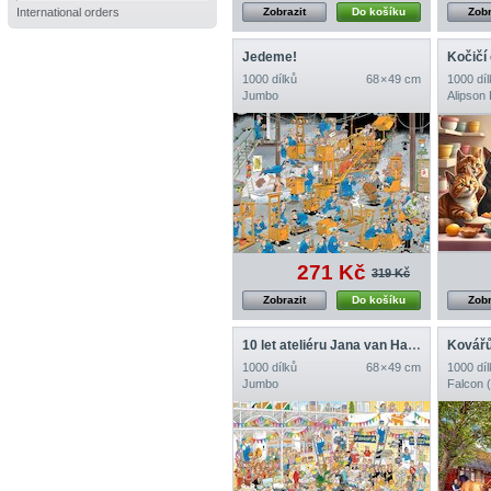
International orders
Zobrazit
Do košíku
Zobr
Jedeme!
Kočičí 
1000 dílků
68 × 49 cm
1000 díl
Jumbo
Alipson
271 Kč
319 Kč
Zobrazit
Do košíku
Zobr
10 let ateliéru Jana van Haasterena
Kovář
1000 dílků
68 × 49 cm
1000 díl
Jumbo
Falcon 