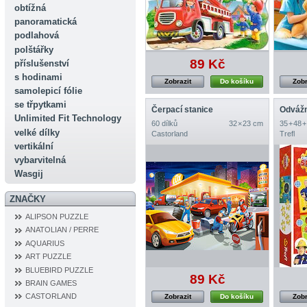
obtížná
panoramatická
podlahová
polštářky
89 Kč
příslušenství
s hodinami
Zobrazit
Do košíku
Zobr
samolepicí fólie
se třpytkami
Čerpací stanice
Odvážn
Unlimited Fit Technology
60 dílků
32 × 23 cm
35 + 48 +
velké dílky
Castorland
Trefl
vertikální
vybarvitelná
Wasgij
ZNAČKY
ALIPSON PUZZLE
ANATOLIAN / PERRE
AQUARIUS
ART PUZZLE
BLUEBIRD PUZZLE
89 Kč
BRAIN GAMES
CASTORLAND
Zobrazit
Do košíku
Zobr