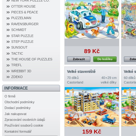
NEW YORK PUZZLE CO.
OTTER HOUSE
PIECES & PEACE
PUZZELMAN
RAVENSBURGER
SCHMIDT
STAR PUZZLE
STEP PUZZLE
SUNSOUT
89 Kč
TACTIC
Zobrazit
Do košíku
Zobr
THE HOUSE OF PUZZLES
TREFL
WREBBIT 3D
Velké staveniště
Velké 
ZDEKO
70 dílků
40 × 29 cm
60 dílků
Castorland
velké dílky
Castorl
INFORMACE
O firmě
Obchodní podmínky
Dodací podmínky
Jak nakupovat
Zpracování osobních údajů
Používání souborů cookie
159 Kč
Kontaktní formulář