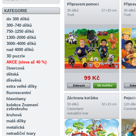
Připraveni pomoci
Připra
30 dílků
27 × 20 cm
30 dílků
KATEGORIE
Trefl
Trefl
do 300 dílků
300–740 dílků
750–1250 dílků
1300–2000 dílků
3000–4000 dílků
nad 4000 dílků
3D puzzle
AKCE (sleva až 40 %)
čtvercová
dětská
99 Kč
dřevěná
Zobrazit
Do košíku
Zobr
extra velké dílky
fluorescentní
Záchrana koťátka
Pejsci 
hlavolamy
30 dílků
32 × 23 cm
120 dílk
kolekce Znamení
zvěrokruhu
Castorland
Castorl
netradiční tvar
kruhová
malé dílky
metalická
netradiční tvary