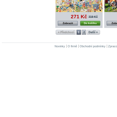
271 Kč
319 Kč
Zobrazit
Do košíku
Zobr
« Předchozí
1
2
Další »
Novinky
O firmě
Obchodní podmínky
Zpraco