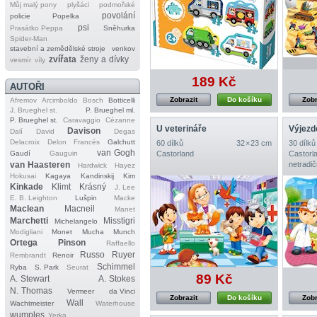
Můj malý pony
plyšáci
podmořské
povolání
policie
Popelka
psi
Prasátko Peppa
Sněhurka
Spider‐Man
stavební a zemědělské stroje
venkov
zvířata
ženy a dívky
vesmír
víly
189 Kč
AUTOŘI
Zobrazit
Do košíku
Zobr
Afremov
Arcimboldo
Bosch
Botticelli
J. Brueghel st.
P. Brueghel ml.
P. Brueghel st.
Caravaggio
Cézanne
U veterináře
Výjezd
Davison
Dalí
David
Degas
Delacroix
Delon
Francés
Galchutt
60 dílků
32 × 23 cm
30 dílků
van Gogh
Gaudí
Gauguin
Castorland
Castorl
van Haasteren
netradič
Hardwick
Hayez
Hokusai
Kagaya
Kandinskij
Kim
Kinkade
Klimt
Krásný
J. Lee
E. B. Leighton
Lušpin
Macke
Maclean
Macneil
Manet
Marchetti
Misstigri
Michelangelo
Modigliani
Monet
Mucha
Munch
Ortega
Pinson
Raffaello
Russo
Ruyer
Rembrandt
Renoir
Schimmel
Ryba
S. Park
Seurat
89 Kč
A. Stewart
A. Stokes
N. Thomas
Vermeer
da Vinci
Zobrazit
Do košíku
Zobr
Wall
Wachtmeister
Waterhouse
wumples
Yerka