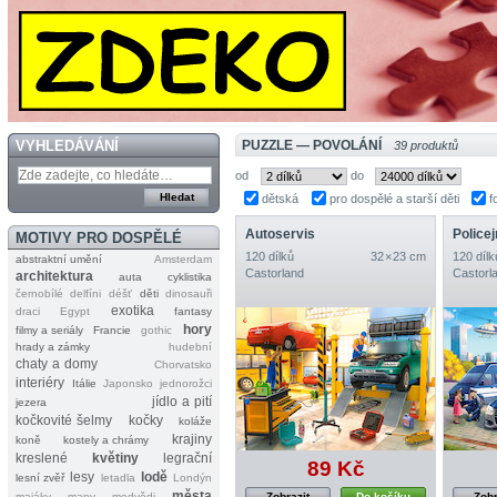
VYHLEDÁVÁNÍ
PUZZLE — POVOLÁNÍ
39 produktů
od
do
dětská
pro dospělé a starší děti
f
Autoservis
Policej
MOTIVY PRO DOSPĚLÉ
120 dílků
32 × 23 cm
120 dílk
abstraktní umění
Amsterdam
Castorland
Castorl
architektura
auta
cyklistika
černobílé
delfíni
déšť
děti
dinosauři
exotika
draci
Egypt
fantasy
hory
filmy a seriály
Francie
gothic
hrady a zámky
hudební
chaty a domy
Chorvatsko
interiéry
Itálie
Japonsko
jednorožci
jídlo a pití
jezera
kočkovité šelmy
kočky
koláže
krajiny
koně
kostely a chrámy
kreslené
květiny
legrační
89 Kč
lesy
lodě
lesní zvěř
letadla
Londýn
města
majáky
mapy
medvědi
Zobrazit
Do košíku
Zobr