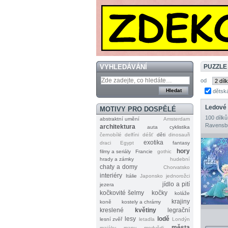
VYHLEDÁVÁNÍ
PUZZLE
od
dětsk
Ledové 
MOTIVY PRO DOSPĚLÉ
100 dílků
abstraktní umění
Amsterdam
Ravensb
architektura
auta
cyklistika
černobílé
delfíni
déšť
děti
dinosauři
exotika
draci
Egypt
fantasy
hory
filmy a seriály
Francie
gothic
hrady a zámky
hudební
chaty a domy
Chorvatsko
interiéry
Itálie
Japonsko
jednorožci
jídlo a pití
jezera
kočkovité šelmy
kočky
koláže
krajiny
koně
kostely a chrámy
kreslené
květiny
legrační
lesy
lodě
lesní zvěř
letadla
Londýn
města
majáky
mapy
medvědi