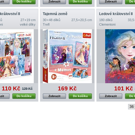
zit
Do košíku
Zobrazit
Do košíku
Zobrazit
Do 
rálovství II
Tajemná země
Ledové království II
ků
27 × 19 cm
30 + 48 dílků
27,5 × 20,5 cm
180 dílků
33,5
ni
velké dílky
Trefl
Clementoni
110 Kč
169 Kč
101 Kč
129 Kč
zit
Do košíku
Zobrazit
Do košíku
Zobrazit
Do 