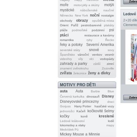
Zobra
moře
motýli
motocykly a skútry
mystické
náboženské
naučné
Ledové k
noční
Německo
New York
nostalgie
obrazy
2 × 20 díl
obchody
opuštěná místa
Clemento
Orient
Paříž
pestrobarevné
plakáty
psi
pláže
podmořské
podzimní
ptáci
restaurace a kavárny
romantika
ryby
Řecko
řeky a potoky
Severní Amerika
snové
severské státy
sovy
Španělsko
vánoční
venkov
vesmír
videohry
víly
vlci
vodopády
zahrady a parky
zátiší
zimní
znamení zvěrokruhu
Zozoville
zvířata
ženy a dívky
železnice
MOTIVY PRO DĚTI
auta
Auta
Barbie
Blue
Disney
Červená karkulka
dinosauři
Zobra
Disneyovské princezny
draci
Gorjuss
Harry Potter
hasičské vozy
kočkovité šelmy
jednorožci
Kačeři
kočky
kreslené
koně
Ledové království
lodě
lokomotivy a vlaky
mapy
Medvídek Pú
Mickey Mouse a Minnie