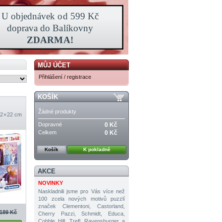
MŮJ ÚČET
Přihlášení / registrace
KOŠÍK
Žádné produkty
2 × 22 cm
Dopravné
0 Kč
Celkem
0 Kč
Košík
K pokladně
AKCE
NOVINKY
Naskladnili jsme pro Vás více než
100 zcela nových motivů puzzlí
značek Clementoni, Castorland,
189 Kč
Cherry Pazzi, Schmidt, Educa,
Cobble Hill, Trefl, Ravensburger a