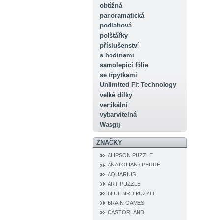
obtížná
panoramatická
podlahová
polštářky
příslušenství
s hodinami
samolepicí fólie
se třpytkami
Unlimited Fit Technology
velké dílky
vertikální
vybarvitelná
Wasgij
ZNAČKY
ALIPSON PUZZLE
ANATOLIAN / PERRE
AQUARIUS
ART PUZZLE
BLUEBIRD PUZZLE
BRAIN GAMES
CASTORLAND