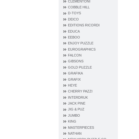
CLEMENTONI
COBBLE HILL
D‐TOYS
DEICO
EDITIONS RICORDI
EDUCA
EEBOO
ENJOY PUZZLE
EUROGRAPHICS
FALCON
GIBSONS
GOLD PUZZLE
GRAFIKA
GRAFIX
HEYE
CHERRY PAZZI
INTERDRUK
JACK PINE
JIG & PUZ
JUMBO
KING
MASTERPIECES
NATHAN