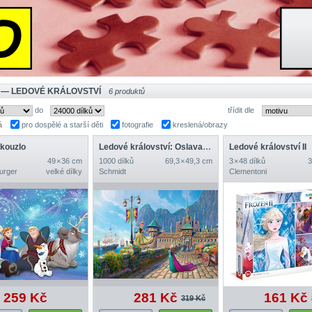
 — LEDOVÉ KRÁLOVSTVÍ
6 produktů
do
třídit dle
á
pro dospělé a starší děti
fotografie
kreslená/obrazy
kouzlo
Ledové království: Oslava v Arendelle
Ledové království II
49 × 36 cm
1000 dílků
69,3 × 49,3 cm
3 × 48 dílků
3
urger
velké dílky
Schmidt
Clementoni
259 Kč
281 Kč
161 Kč
319 Kč