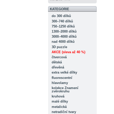
KATEGORIE
do 300 dílků
300–740 dílků
750–1250 dílků
1300–2000 dílků
3000–4000 dílků
nad 4000 dílků
3D puzzle
AKCE (sleva až 40 %)
čtvercová
dětská
dřevěná
extra velké dílky
fluorescentní
hlavolamy
kolekce Znamení
zvěrokruhu
kruhová
malé dílky
metalická
netradiční tvary