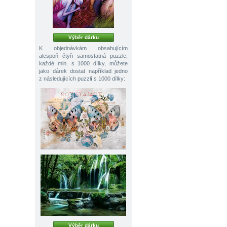
Výběr dárku
K objednávkám obsahujícím
alespoň čtyři samostatná puzzle,
každé min. s 1000 dílky, můžete
jako dárek dostat například jedno
z následujících puzzlí s 1000 dílky:
Výběr dárku