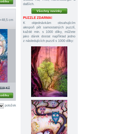
košíku
dalších.
Všechny novinky
PUZZLE ZDARMA!
 × 48,5 cm
K objednávkám obsahujícím
alespoň pět samostatných puzzlí,
každé min. s 1000 dílky, můžete
jako dárek dostat například jedno
z následujících puzzlí s 1000 dílky:
119 Kč
košíku
položek