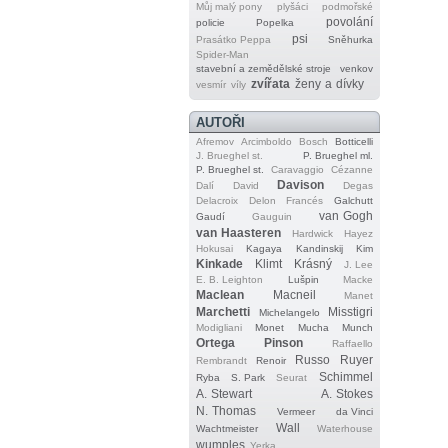
Můj malý pony
plyšáci
podmořské
povolání
policie
Popelka
psi
Prasátko Peppa
Sněhurka
Spider‐Man
stavební a zemědělské stroje
venkov
zvířata
ženy a dívky
vesmír
víly
AUTOŘI
Afremov
Arcimboldo
Bosch
Botticelli
J. Brueghel st.
P. Brueghel ml.
P. Brueghel st.
Caravaggio
Cézanne
Davison
Dalí
David
Degas
Delacroix
Delon
Francés
Galchutt
van Gogh
Gaudí
Gauguin
van Haasteren
Hardwick
Hayez
Hokusai
Kagaya
Kandinskij
Kim
Kinkade
Klimt
Krásný
J. Lee
E. B. Leighton
Lušpin
Macke
Maclean
Macneil
Manet
Marchetti
Misstigri
Michelangelo
Modigliani
Monet
Mucha
Munch
Ortega
Pinson
Raffaello
Russo
Ruyer
Rembrandt
Renoir
Schimmel
Ryba
S. Park
Seurat
A. Stewart
A. Stokes
N. Thomas
Vermeer
da Vinci
Wall
Wachtmeister
Waterhouse
wumples
Yerka