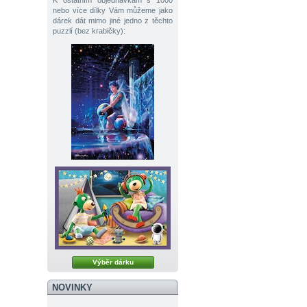
K ostatním objednávkám s 1000
nebo více dílky Vám můžeme jako
dárek dát mimo jiné jedno z těchto
puzzlí (bez krabičky):
Výběr dárku
NOVINKY