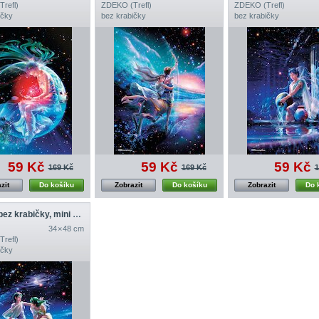
refl)
ZDEKO (Trefl)
ZDEKO (Trefl)
ičky
bez krabičky
bez krabičky
59 Kč
59 Kč
59 Kč
169 Kč
169 Kč
1
zit
Do košíku
Zobrazit
Do košíku
Zobrazit
Do 
Beran (bez krabičky, mini předloha)
34 × 48 cm
refl)
ičky