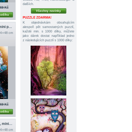
dalších.
69 Kč
Všechny novinky
košíku
PUZZLE ZDARMA!
K objednávkám obsahujícím
Váhy (bez krabičky, mini předloha)
alespoň pět samostatných puzzlí,
každé min. s 1000 dílky, můžete
4 × 48 cm
jako dárek dostat například jedno
z následujících puzzlí s 1000 dílky:
69 Kč
košíku
Vodnář (bez krabičky, mini předloha)
4 × 48 cm