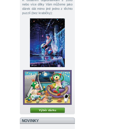
K ostatním objednávkám s 1000
nebo více dílky Vám můžeme jako
dárek dát mimo jiné jedno z těchto
puzzlí (bez krabičky):
Výběr dárku
NOVINKY