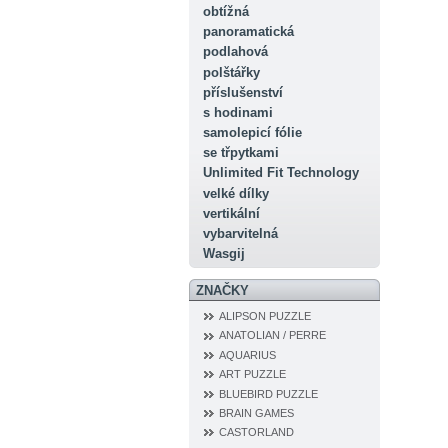
obtížná
panoramatická
podlahová
polštářky
příslušenství
s hodinami
samolepicí fólie
se třpytkami
Unlimited Fit Technology
velké dílky
vertikální
vybarvitelná
Wasgij
ZNAČKY
ALIPSON PUZZLE
ANATOLIAN / PERRE
AQUARIUS
ART PUZZLE
BLUEBIRD PUZZLE
BRAIN GAMES
CASTORLAND