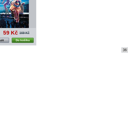
59 Kč
169 Kč
zit
Do košíku