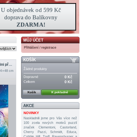
MŮJ ÚČET
Přihlášení / registrace
KOŠÍK
Rak (bez krabičky, mini předloha)
Žádné produkty
4 × 48 cm
Dopravné
0 Kč
Celkem
0 Kč
Košík
K pokladně
AKCE
NOVINKY
Naskladnili jsme pro Vás více než
100 zcela nových motivů puzzlí
značek Clementoni, Castorland,
Cherry Pazzi, Schmidt, Educa,
Cobble Hill, Trefl, Ravensburger a