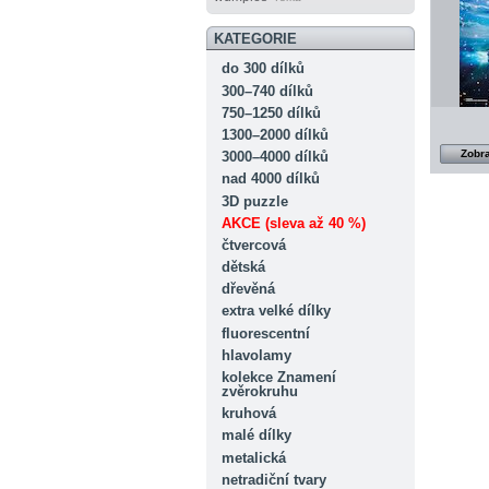
KATEGORIE
do 300 dílků
300–740 dílků
750–1250 dílků
1300–2000 dílků
Zobra
3000–4000 dílků
nad 4000 dílků
3D puzzle
AKCE (sleva až 40 %)
čtvercová
dětská
dřevěná
extra velké dílky
fluorescentní
hlavolamy
kolekce Znamení
zvěrokruhu
kruhová
malé dílky
metalická
netradiční tvary