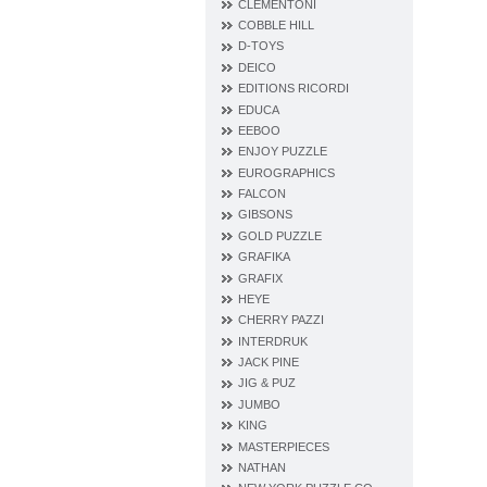
CLEMENTONI
COBBLE HILL
D‐TOYS
DEICO
EDITIONS RICORDI
EDUCA
EEBOO
ENJOY PUZZLE
EUROGRAPHICS
FALCON
GIBSONS
GOLD PUZZLE
GRAFIKA
GRAFIX
HEYE
CHERRY PAZZI
INTERDRUK
JACK PINE
JIG & PUZ
JUMBO
KING
MASTERPIECES
NATHAN