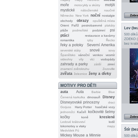
moře
motýli
motocykly a skútry
mystické
náboženské
naučné
noční
Zobra
Německo
New York
nostalgie
obrazy
obchody
opuštěná místa
Orient
Paříž
pestrobarevné
plakáty
psi
pláže
podmořské
podzimní
500 dílků
ptáci
restaurace a kavárny
ZDEKO (T
romantika
ryby
Řecko
bez krab
řeky a potoky
Severní Amerika
snové
severské státy
sovy
Španělsko
vánoční
venkov
vesmír
videohry
víly
vlci
vodopády
zahrady a parky
zátiší
zimní
znamení zvěrokruhu
Zozoville
zvířata
ženy a dívky
železnice
MOTIVY PRO DĚTI
auta
Auta
Barbie
Blue
Disney
Červená karkulka
dinosauři
Disneyovské princezny
draci
Gorjuss
Harry Potter
hasičské vozy
kočkovité šelmy
jednorožci
Kačeři
kočky
kreslené
Zobra
koně
Ledové království
lodě
lokomotivy a vlaky
mapy
Medvídek Pú
Mickey Mouse a Minnie
500 dílků