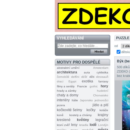
VYHLEDÁVÁNÍ
PUZZLE
od
dětsk
MOTIVY PRO DOSPĚLÉ
500 dílků
abstraktní umění
Amsterdam
ZDEKO (T
architektura
auta
cyklistika
bez krab
černobílé
delfíni
déšť
děti
dinosauři
exotika
draci
Egypt
fantasy
hory
filmy a seriály
Francie
gothic
hrady a zámky
hudební
chaty a domy
Chorvatsko
interiéry
Itálie
Japonsko
jednorožci
jídlo a pití
jezera
kočkovité šelmy
kočky
koláže
krajiny
koně
kostely a chrámy
kreslené
květiny
legrační
lesy
lodě
lesní zvěř
letadla
Londýn
města
majáky
mapy
medvědi