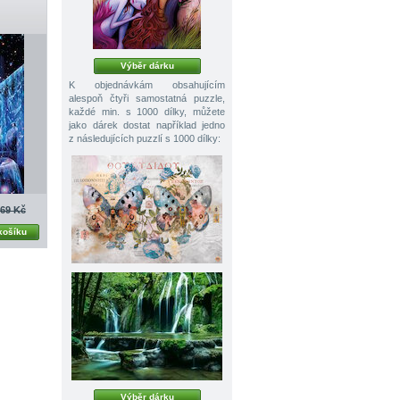
Výběr dárku
K objednávkám obsahujícím
alespoň čtyři samostatná puzzle,
každé min. s 1000 dílky, můžete
jako dárek dostat například jedno
z následujících puzzlí s 1000 dílky:
69 Kč
košíku
Výběr dárku