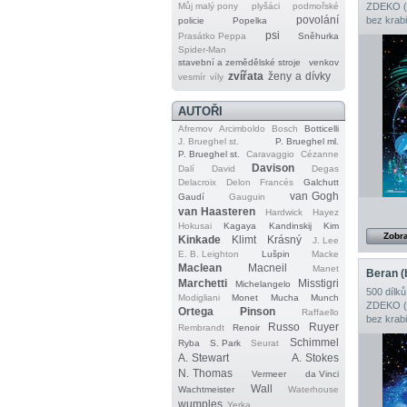
Můj malý pony
plyšáci
podmořské
ZDEKO (T
povolání
bez krab
policie
Popelka
psi
Prasátko Peppa
Sněhurka
Spider‐Man
stavební a zemědělské stroje
venkov
zvířata
ženy a dívky
vesmír
víly
AUTOŘI
Afremov
Arcimboldo
Bosch
Botticelli
J. Brueghel st.
P. Brueghel ml.
P. Brueghel st.
Caravaggio
Cézanne
Davison
Dalí
David
Degas
Delacroix
Delon
Francés
Galchutt
van Gogh
Gaudí
Gauguin
van Haasteren
Hardwick
Hayez
Hokusai
Kagaya
Kandinskij
Kim
Zobra
Kinkade
Klimt
Krásný
J. Lee
E. B. Leighton
Lušpin
Macke
Maclean
Macneil
Manet
Marchetti
Misstigri
Michelangelo
500 dílků
Modigliani
Monet
Mucha
Munch
ZDEKO (T
Ortega
Pinson
Raffaello
bez krab
Russo
Ruyer
Rembrandt
Renoir
Schimmel
Ryba
S. Park
Seurat
A. Stewart
A. Stokes
N. Thomas
Vermeer
da Vinci
Wall
Wachtmeister
Waterhouse
wumples
Yerka