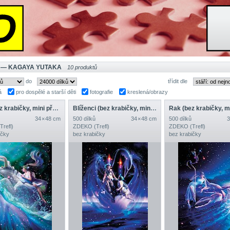
 — KAGAYA YUTAKA
10 produktů
do
třídit dle
á
pro dospělé a starší děti
fotografie
kreslená/obrazy
Býk (bez krabičky, mini předloha)
Blíženci (bez krabičky, mini předloha)
34 × 48 cm
500 dílků
34 × 48 cm
500 dílků
3
refl)
ZDEKO (Trefl)
ZDEKO (Trefl)
ičky
bez krabičky
bez krabičky