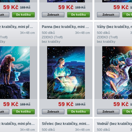
59 Kč
59 Kč
59 Kč
169 Kč
169 Kč
1
zit
Do košíku
Zobrazit
Do košíku
Zobrazit
Do 
Lev (bez krabičky, mini předloha)
Panna (bez krabičky, mini předloha)
34 × 48 cm
500 dílků
34 × 48 cm
500 dílků
3
refl)
ZDEKO (Trefl)
ZDEKO (Trefl)
ičky
bez krabičky
bez krabičky
59 Kč
59 Kč
59 Kč
169 Kč
169 Kč
1
zit
Do košíku
Zobrazit
Do košíku
Zobrazit
Do 
Štír (bez krabičky, mini předloha)
Střelec (bez krabičky, mini předloha)
34 × 48 cm
500 dílků
34 × 48 cm
500 dílků
3