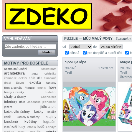
VYHLEDÁVÁNÍ
PUZZLE — MŮJ MALÝ PONY
3 produkty
od
do
dětská
pro dospělé a starší děti
f
Spolu je lépe
Magie p
MOTIVY PRO DOSPĚLÉ
30 dílků
27 × 20 cm
20 + 36 +
abstraktní umění
Amsterdam
Trefl
Trefl
architektura
auta
cyklistika
čtverco
černobílé
delfíni
déšť
děti
dinosauři
exotika
draci
Egypt
fantasy
hory
filmy a seriály
Francie
gothic
hrady a zámky
hudební
chaty a domy
Chorvatsko
interiéry
Itálie
Japonsko
jednorožci
jídlo a pití
jezera
kočkovité šelmy
kočky
koláže
krajiny
koně
kostely a chrámy
kreslené
květiny
legrační
lesy
lodě
lesní zvěř
letadla
Londýn
města
majáky
mapy
medvědi