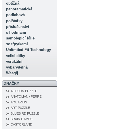
obtížná
panoramatická
podlahová
polštářky
příslušenství
s hodinami
samolepicí fólie
se třpytkami
Unlimited Fit Technology
velké dílky
vertikální
vybarvitelná
Wasgij
ZNAČKY
ALIPSON PUZZLE
ANATOLIAN / PERRE
AQUARIUS
ART PUZZLE
BLUEBIRD PUZZLE
BRAIN GAMES
CASTORLAND