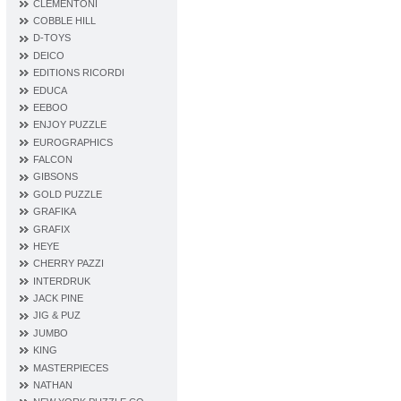
CLEMENTONI
COBBLE HILL
D‐TOYS
DEICO
EDITIONS RICORDI
EDUCA
EEBOO
ENJOY PUZZLE
EUROGRAPHICS
FALCON
GIBSONS
GOLD PUZZLE
GRAFIKA
GRAFIX
HEYE
CHERRY PAZZI
INTERDRUK
JACK PINE
JIG & PUZ
JUMBO
KING
MASTERPIECES
NATHAN