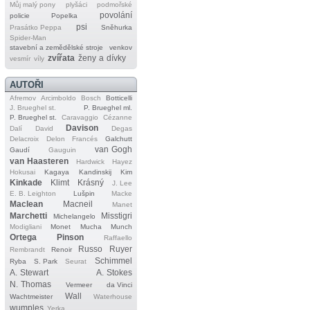
Můj malý pony
plyšáci
podmořské
povolání
policie
Popelka
psi
Prasátko Peppa
Sněhurka
Spider‐Man
stavební a zemědělské stroje
venkov
zvířata
ženy a dívky
vesmír
víly
AUTOŘI
Afremov
Arcimboldo
Bosch
Botticelli
J. Brueghel st.
P. Brueghel ml.
P. Brueghel st.
Caravaggio
Cézanne
Davison
Dalí
David
Degas
Delacroix
Delon
Francés
Galchutt
van Gogh
Gaudí
Gauguin
van Haasteren
Hardwick
Hayez
Hokusai
Kagaya
Kandinskij
Kim
Kinkade
Klimt
Krásný
J. Lee
E. B. Leighton
Lušpin
Macke
Maclean
Macneil
Manet
Marchetti
Misstigri
Michelangelo
Modigliani
Monet
Mucha
Munch
Ortega
Pinson
Raffaello
Russo
Ruyer
Rembrandt
Renoir
Schimmel
Ryba
S. Park
Seurat
A. Stewart
A. Stokes
N. Thomas
Vermeer
da Vinci
Wall
Wachtmeister
Waterhouse
wumples
Yerka