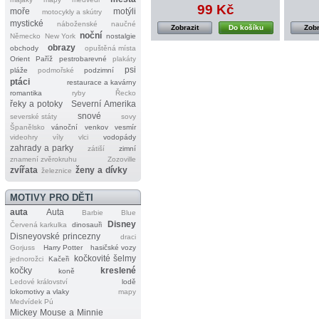
99 Kč
moře
motýli
motocykly a skútry
mystické
náboženské
naučné
Zobrazit
Do košíku
Zobr
noční
Německo
New York
nostalgie
obrazy
obchody
opuštěná místa
Orient
Paříž
pestrobarevné
plakáty
psi
pláže
podmořské
podzimní
ptáci
restaurace a kavárny
romantika
ryby
Řecko
řeky a potoky
Severní Amerika
snové
severské státy
sovy
Španělsko
vánoční
venkov
vesmír
videohry
víly
vlci
vodopády
zahrady a parky
zátiší
zimní
znamení zvěrokruhu
Zozoville
zvířata
ženy a dívky
železnice
MOTIVY PRO DĚTI
auta
Auta
Barbie
Blue
Disney
Červená karkulka
dinosauři
Disneyovské princezny
draci
Gorjuss
Harry Potter
hasičské vozy
kočkovité šelmy
jednorožci
Kačeři
kočky
kreslené
koně
Ledové království
lodě
lokomotivy a vlaky
mapy
Medvídek Pú
Mickey Mouse a Minnie