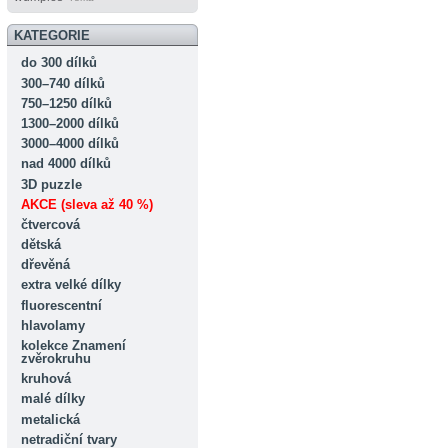
KATEGORIE
do 300 dílků
300–740 dílků
750–1250 dílků
1300–2000 dílků
3000–4000 dílků
nad 4000 dílků
3D puzzle
AKCE (sleva až 40 %)
čtvercová
dětská
dřevěná
extra velké dílky
fluorescentní
hlavolamy
kolekce Znamení
zvěrokruhu
kruhová
malé dílky
metalická
netradiční tvary