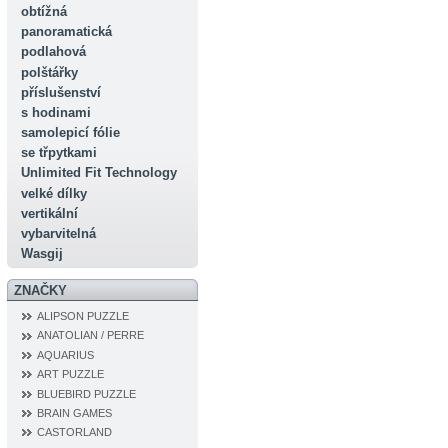
obtížná
panoramatická
podlahová
polštářky
příslušenství
s hodinami
samolepicí fólie
se třpytkami
Unlimited Fit Technology
velké dílky
vertikální
vybarvitelná
Wasgij
ZNAČKY
ALIPSON PUZZLE
ANATOLIAN / PERRE
AQUARIUS
ART PUZZLE
BLUEBIRD PUZZLE
BRAIN GAMES
CASTORLAND