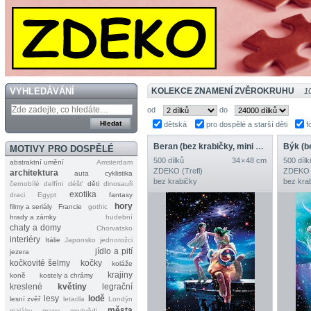
VYHLEDÁVÁNÍ
KOLEKCE ZNAMENÍ ZVĚROKRUHU
1
od
do
dětská
pro dospělé a starší děti
f
Beran (bez krabičky, mini předloha)
MOTIVY PRO DOSPĚLÉ
500 dílků
34 × 48 cm
500 dílk
abstraktní umění
Amsterdam
ZDEKO (Trefl)
ZDEKO (
architektura
auta
cyklistika
bez krabičky
bez kra
černobílé
delfíni
déšť
děti
dinosauři
exotika
draci
Egypt
fantasy
hory
filmy a seriály
Francie
gothic
hrady a zámky
hudební
chaty a domy
Chorvatsko
interiéry
Itálie
Japonsko
jednorožci
jídlo a pití
jezera
kočkovité šelmy
kočky
koláže
krajiny
koně
kostely a chrámy
kreslené
květiny
legrační
lesy
lodě
lesní zvěř
letadla
Londýn
města
majáky
mapy
medvědi