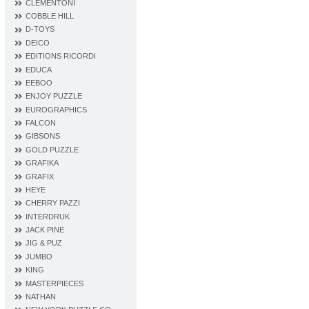
CLEMENTONI
COBBLE HILL
D‐TOYS
DEICO
EDITIONS RICORDI
EDUCA
EEBOO
ENJOY PUZZLE
EUROGRAPHICS
FALCON
GIBSONS
GOLD PUZZLE
GRAFIKA
GRAFIX
HEYE
CHERRY PAZZI
INTERDRUK
JACK PINE
JIG & PUZ
JUMBO
KING
MASTERPIECES
NATHAN