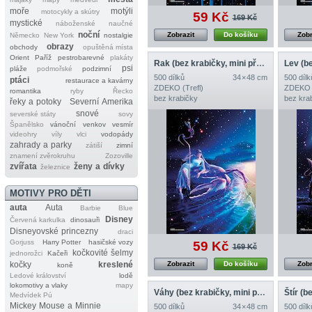
moře
motýli
motocykly a skútry
59 Kč
169 Kč
mystické
náboženské
naučné
noční
Zobrazit
Do košíku
Zobr
Německo
New York
nostalgie
obrazy
obchody
opuštěná místa
Orient
Paříž
pestrobarevné
plakáty
Rak (bez krabičky, mini předloha)
psi
pláže
podmořské
podzimní
500 dílků
34 × 48 cm
500 dílk
ptáci
restaurace a kavárny
ZDEKO (Trefl)
ZDEKO (
romantika
ryby
Řecko
bez krabičky
bez kra
řeky a potoky
Severní Amerika
snové
severské státy
sovy
Španělsko
vánoční
venkov
vesmír
videohry
víly
vlci
vodopády
zahrady a parky
zátiší
zimní
znamení zvěrokruhu
Zozoville
zvířata
ženy a dívky
železnice
MOTIVY PRO DĚTI
auta
Auta
Barbie
Blue
Disney
Červená karkulka
dinosauři
Disneyovské princezny
draci
Gorjuss
Harry Potter
hasičské vozy
59 Kč
169 Kč
kočkovité šelmy
jednorožci
Kačeři
kočky
kreslené
Zobrazit
Do košíku
Zobr
koně
Ledové království
lodě
lokomotivy a vlaky
mapy
Váhy (bez krabičky, mini předloha)
Medvídek Pú
Mickey Mouse a Minnie
500 dílků
34 × 48 cm
500 dílk