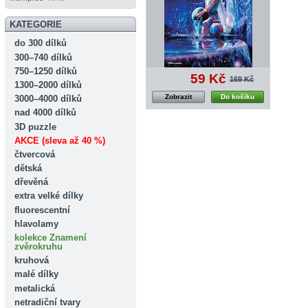
KATEGORIE
do 300 dílků
300–740 dílků
750–1250 dílků
59 Kč
169 Kč
1300–2000 dílků
Zobrazit
Do košíku
3000–4000 dílků
nad 4000 dílků
3D puzzle
AKCE (sleva až 40 %)
čtvercová
dětská
dřevěná
extra velké dílky
fluorescentní
hlavolamy
kolekce Znamení
zvěrokruhu
kruhová
malé dílky
metalická
netradiční tvary