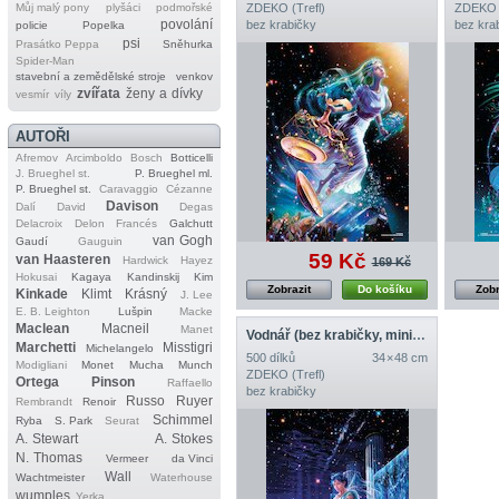
Můj malý pony
plyšáci
podmořské
ZDEKO (Trefl)
ZDEKO (
povolání
bez krabičky
bez kra
policie
Popelka
psi
Prasátko Peppa
Sněhurka
Spider‐Man
stavební a zemědělské stroje
venkov
zvířata
ženy a dívky
vesmír
víly
AUTOŘI
Afremov
Arcimboldo
Bosch
Botticelli
J. Brueghel st.
P. Brueghel ml.
P. Brueghel st.
Caravaggio
Cézanne
Davison
Dalí
David
Degas
Delacroix
Delon
Francés
Galchutt
van Gogh
Gaudí
Gauguin
59 Kč
van Haasteren
Hardwick
Hayez
169 Kč
Hokusai
Kagaya
Kandinskij
Kim
Zobrazit
Do košíku
Zobr
Kinkade
Klimt
Krásný
J. Lee
E. B. Leighton
Lušpin
Macke
Maclean
Macneil
Manet
Vodnář (bez krabičky, mini předloha)
Marchetti
Misstigri
Michelangelo
500 dílků
34 × 48 cm
Modigliani
Monet
Mucha
Munch
ZDEKO (Trefl)
Ortega
Pinson
Raffaello
bez krabičky
Russo
Ruyer
Rembrandt
Renoir
Schimmel
Ryba
S. Park
Seurat
A. Stewart
A. Stokes
N. Thomas
Vermeer
da Vinci
Wall
Wachtmeister
Waterhouse
wumples
Yerka