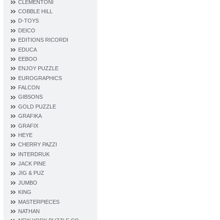
CLEMENTONI
COBBLE HILL
D‐TOYS
DEICO
EDITIONS RICORDI
EDUCA
EEBOO
ENJOY PUZZLE
EUROGRAPHICS
FALCON
GIBSONS
GOLD PUZZLE
GRAFIKA
GRAFIX
HEYE
CHERRY PAZZI
INTERDRUK
JACK PINE
JIG & PUZ
JUMBO
KING
MASTERPIECES
NATHAN