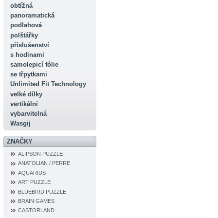
obtížná
panoramatická
podlahová
polštářky
příslušenství
s hodinami
samolepicí fólie
se třpytkami
Unlimited Fit Technology
velké dílky
vertikální
vybarvitelná
Wasgij
ZNAČKY
ALIPSON PUZZLE
ANATOLIAN / PERRE
AQUARIUS
ART PUZZLE
BLUEBIRD PUZZLE
BRAIN GAMES
CASTORLAND