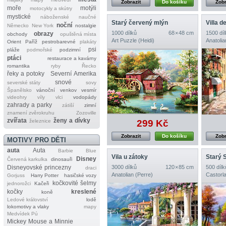
Zobrazit
Do košíku
Zobr
moře
motýli
motocykly a skútry
mystické
náboženské
naučné
Starý červený mlýn
Villa d
noční
Německo
New York
nostalgie
1000 dílků
68 × 48 cm
1500 díl
obrazy
obchody
opuštěná místa
Art Puzzle (Heidi)
Anatolia
Orient
Paříž
pestrobarevné
plakáty
psi
pláže
podmořské
podzimní
ptáci
restaurace a kavárny
romantika
ryby
Řecko
řeky a potoky
Severní Amerika
snové
severské státy
sovy
Španělsko
vánoční
venkov
vesmír
videohry
víly
vlci
vodopády
zahrady a parky
zátiší
zimní
znamení zvěrokruhu
Zozoville
zvířata
ženy a dívky
299 Kč
železnice
Zobrazit
Do košíku
Zobr
MOTIVY PRO DĚTI
auta
Auta
Barbie
Blue
Vila u zátoky
Starý 
Disney
Červená karkulka
dinosauři
Disneyovské princezny
3000 dílků
120 × 85 cm
500 dílk
draci
Anatolian (Perre)
Castorl
Gorjuss
Harry Potter
hasičské vozy
kočkovité šelmy
jednorožci
Kačeři
kočky
kreslené
koně
Ledové království
lodě
lokomotivy a vlaky
mapy
Medvídek Pú
Mickey Mouse a Minnie