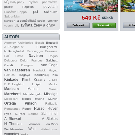
Můj malý pony
plyšáci
podmořské
povolání
policie
Popelka
psi
Prasátko Peppa
Sněhurka
540 Kč
Spider‐Man
659 Kč
stavební a zemědělské stroje
venkov
zvířata
ženy a dívky
Zobrazit
Do košíku
Zobr
vesmír
víly
AUTOŘI
Afremov
Arcimboldo
Bosch
Botticelli
J. Brueghel st.
P. Brueghel ml.
P. Brueghel st.
Caravaggio
Cézanne
Davison
Dalí
David
Degas
Delacroix
Delon
Francés
Galchutt
van Gogh
Gaudí
Gauguin
van Haasteren
Hardwick
Hayez
Hokusai
Kagaya
Kandinskij
Kim
Kinkade
Klimt
Krásný
J. Lee
E. B. Leighton
Lušpin
Macke
Maclean
Macneil
Manet
Marchetti
Misstigri
Michelangelo
Modigliani
Monet
Mucha
Munch
Ortega
Pinson
Raffaello
Russo
Ruyer
Rembrandt
Renoir
Schimmel
Ryba
S. Park
Seurat
A. Stewart
A. Stokes
N. Thomas
Vermeer
da Vinci
Wall
Wachtmeister
Waterhouse
wumples
Yerka