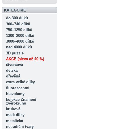
KATEGORIE
do 300 dílků
300–740 dílků
750–1250 dílků
1300–2000 dílků
3000–4000 dílků
nad 4000 dílků
3D puzzle
AKCE (sleva až 40 %)
čtvercová
dětská
dřevěná
extra velké dílky
fluorescentní
hlavolamy
kolekce Znamení
zvěrokruhu
kruhová
malé dílky
metalická
netradiční tvary