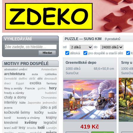
VYHLEDÁVÁNÍ
PUZZLE — SUNG KIM
9 produktů
od
do
dětská
pro dospělé a starší děti
f
Greenvillské depo
Srny u
MOTIVY PRO DOSPĚLÉ
1000 dílků
68,6 × 50,8 cm
1000 díl
abstraktní umění
Amsterdam
SunsOut
SunsOu
architektura
auta
cyklistika
černobílé
delfíni
déšť
děti
dinosauři
exotika
draci
Egypt
fantasy
hory
filmy a seriály
Francie
gothic
hrady a zámky
hudební
chaty a domy
Chorvatsko
interiéry
Itálie
Japonsko
jednorožci
jídlo a pití
jezera
kočkovité šelmy
kočky
koláže
krajiny
koně
kostely a chrámy
kreslené
květiny
legrační
419 Kč
lesy
lodě
lesní zvěř
letadla
Londýn
města
majáky
mapy
medvědi