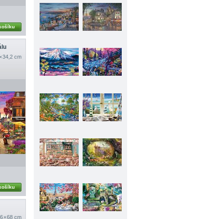
košíku
álu
 × 34,2 cm
košíku
6 × 68 cm