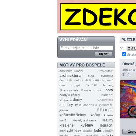
VYHLEDÁVÁNÍ
PUZZLE
od
dětsk
Divoká 
MOTIVY PRO DOSPĚLÉ
1000 dílk
abstraktní umění
Amsterdam
Trefl
architektura
auta
cyklistika
černobílé
delfíni
déšť
děti
dinosauři
exotika
draci
Egypt
fantasy
hory
filmy a seriály
Francie
gothic
hrady a zámky
hudební
chaty a domy
Chorvatsko
interiéry
Itálie
Japonsko
jednorožci
jídlo a pití
jezera
kočkovité šelmy
kočky
koláže
krajiny
koně
kostely a chrámy
kreslené
květiny
legrační
lesy
lodě
lesní zvěř
letadla
Londýn
Zobra
města
majáky
mapy
medvědi