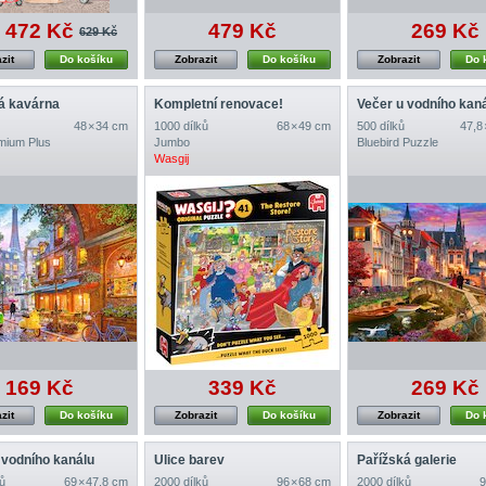
472 Kč
479 Kč
269 Kč
629 Kč
zit
Do košíku
Zobrazit
Do košíku
Zobrazit
Do 
á kavárna
Kompletní renovace!
Večer u vodního kan
48 × 34 cm
1000 dílků
68 × 49 cm
500 dílků
47,8
emium Plus
Jumbo
Bluebird Puzzle
Wasgij
169 Kč
339 Kč
269 Kč
zit
Do košíku
Zobrazit
Do košíku
Zobrazit
Do 
 vodního kanálu
Ulice barev
Pařížská galerie
ů
69 × 47,8 cm
2000 dílků
96 × 68 cm
2000 dílků
9