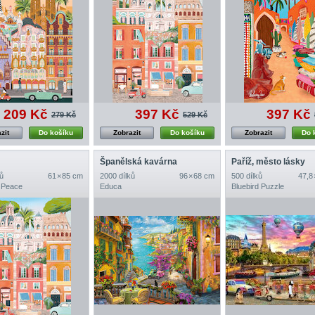
209 Kč
397 Kč
397 Kč
279 Kč
529 Kč
zit
Do košíku
Zobrazit
Do košíku
Zobrazit
Do 
Španělská kavárna
Paříž, město lásky
ů
61 × 85 cm
2000 dílků
96 × 68 cm
500 dílků
47,8
 Peace
Educa
Bluebird Puzzle