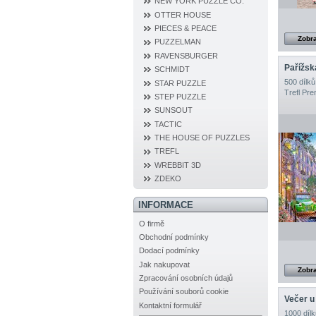
NEW YORK PUZZLE CO.
OTTER HOUSE
PIECES & PEACE
Zobra
PUZZELMAN
RAVENSBURGER
Pařížsk
SCHMIDT
500 dílků
STAR PUZZLE
Trefl Pr
STEP PUZZLE
SUNSOUT
TACTIC
THE HOUSE OF PUZZLES
TREFL
WREBBIT 3D
ZDEKO
INFORMACE
O firmě
Obchodní podmínky
Dodací podmínky
Jak nakupovat
Zobra
Zpracování osobních údajů
Používání souborů cookie
Večer u
Kontaktní formulář
1000 dílk