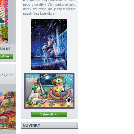
K ostatním objednávkám s 1000
nebo více dílky Vám můžeme jako
dárek dát mimo jiné jedno z těchto
puzzlí (bez krabičky):
529 Kč
košíku
 × 34,2 cm
Výběr dárku
NOVINKY