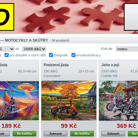
 — MOTOCYKLY A SKÚTRY
34 produktů
do
třídit dle
á
pro dospělé a starší děti
fotografie
kreslená/obrazy
jízda
Podzimní jízda
Jeho a její
ů
68,3 × 48 cm
180 dílků
32 × 23 cm
1000 dílků
67,6
Castorland
Cobble Hill
189 Kč
99 Kč
369 Kč
zit
Do košíku
Zobrazit
Do košíku
Zobrazit
Do 