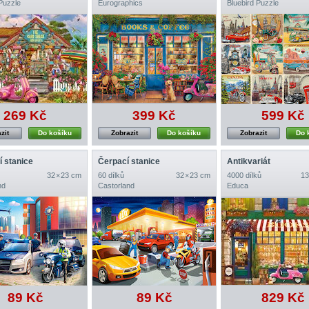
Puzzle
Eurographics
Bluebird Puzzle
269 Kč
399 Kč
599 Kč
zit
Do košíku
Zobrazit
Do košíku
Zobrazit
Do 
í stanice
Čerpací stanice
Antikvariát
32 × 23 cm
60 dílků
32 × 23 cm
4000 dílků
13
nd
Castorland
Educa
89 Kč
89 Kč
829 Kč