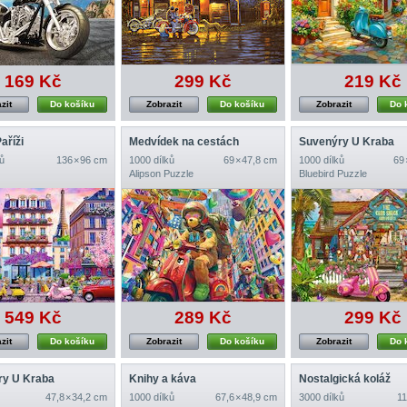
169 Kč
299 Kč
219 Kč
zit
Do košíku
Zobrazit
Do košíku
Zobrazit
Do 
aříži
Medvídek na cestách
Suvenýry U Kraba
ů
136 × 96 cm
1000 dílků
69 × 47,8 cm
1000 dílků
69 
Alipson Puzzle
Bluebird Puzzle
549 Kč
289 Kč
299 Kč
zit
Do košíku
Zobrazit
Do košíku
Zobrazit
Do 
ry U Kraba
Knihy a káva
Nostalgická koláž
47,8 × 34,2 cm
1000 dílků
67,6 × 48,9 cm
3000 dílků
11