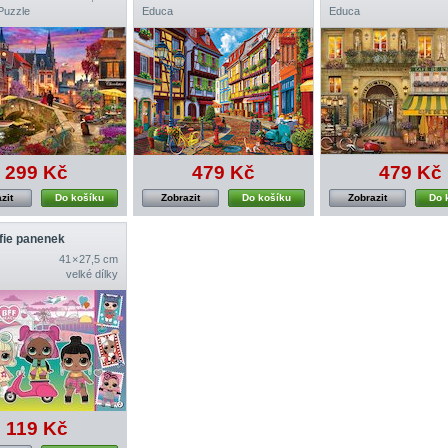
Puzzle
Educa
Educa
299 Kč
479 Kč
479 Kč
zit
Do košíku
Zobrazit
Do košíku
Zobrazit
Do 
fie panenek
41 × 27,5 cm
velké dílky
119 Kč