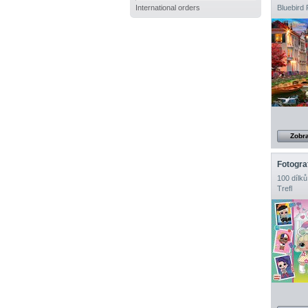
International orders
Bluebird 
Zobra
Fotogra
100 dílků
Trefl