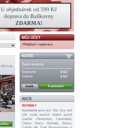
MŮJ ÚČET
Přihlášení / registrace
KOŠÍK
Žádné produkty
 × 48,9 cm
Dopravné
0 Kč
Celkem
0 Kč
Košík
K pokladně
AKCE
NOVINKY
Naskladnili jsme pro Vás více než
100 zcela nových motivů puzzlí
značek Clementoni, Castorland,
Cherry Pazzi, Schmidt, Educa,
košíku
Cobble Hill, Trefl, Ravensburger a