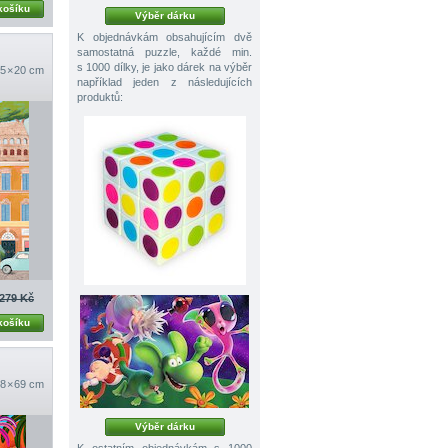
košíku
Výběr dárku
K objednávkám obsahujícím dvě
samostatná puzzle, každé min.
s 1000 dílky, je jako dárek na výběr
5 × 20 cm
například jeden z následujících
produktů:
279 Kč
košíku
8 × 69 cm
Výběr dárku