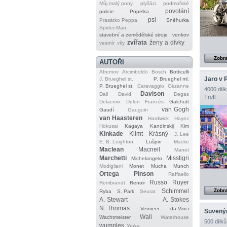
Můj malý pony
plyšáci
podmořské
povolání
policie
Popelka
psi
Prasátko Peppa
Sněhurka
Spider‐Man
stavební a zemědělské stroje
venkov
zvířata
ženy a dívky
vesmír
víly
Zobra
AUTOŘI
Afremov
Arcimboldo
Bosch
Botticelli
Jaro v P
J. Brueghel st.
P. Brueghel ml.
P. Brueghel st.
Caravaggio
Cézanne
4000 dílk
Davison
Dalí
David
Degas
Trefl
Delacroix
Delon
Francés
Galchutt
van Gogh
Gaudí
Gauguin
van Haasteren
Hardwick
Hayez
Hokusai
Kagaya
Kandinskij
Kim
Kinkade
Klimt
Krásný
J. Lee
E. B. Leighton
Lušpin
Macke
Maclean
Macneil
Manet
Marchetti
Misstigri
Michelangelo
Modigliani
Monet
Mucha
Munch
Ortega
Pinson
Raffaello
Russo
Ruyer
Rembrandt
Renoir
Zobra
Schimmel
Ryba
S. Park
Seurat
A. Stewart
A. Stokes
N. Thomas
Vermeer
da Vinci
Suvený
Wall
Wachtmeister
Waterhouse
500 dílků
wumples
Yerka