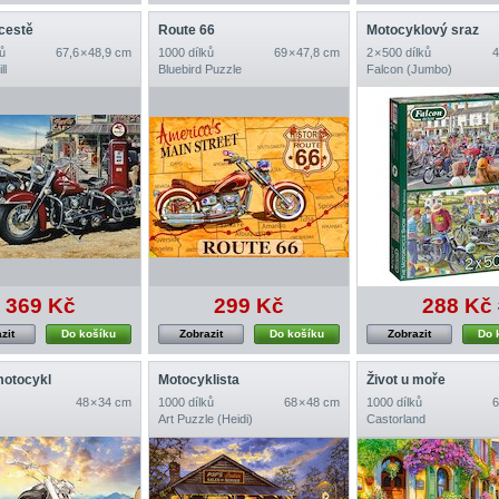
cestě
Route 66
Motocyklový sraz
ů
67,6 × 48,9 cm
1000 dílků
69 × 47,8 cm
2 × 500 dílků
4
ll
Bluebird Puzzle
Falcon (Jumbo)
369 Kč
299 Kč
288 Kč
zit
Do košíku
Zobrazit
Do košíku
Zobrazit
Do 
motocykl
Motocyklista
Život u moře
48 × 34 cm
1000 dílků
68 × 48 cm
1000 dílků
6
Art Puzzle (Heidi)
Castorland