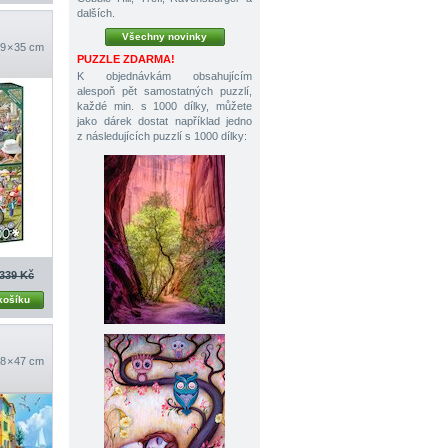
dalších.
Všechny novinky
9 × 35 cm
PUZZLE ZDARMA!
K objednávkám obsahujícím
alespoň pět samostatných puzzlí,
každé min. s 1000 dílky, můžete
jako dárek dostat například jedno
z následujících puzzlí s 1000 dílky:
339 Kč
košíku
8 × 47 cm