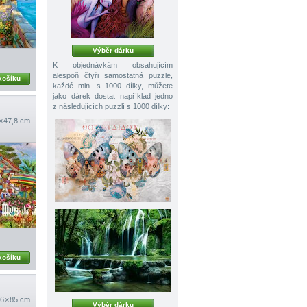
Výběr dárku
K objednávkám obsahujícím
alespoň čtyři samostatná puzzle,
košíku
každé min. s 1000 dílky, můžete
jako dárek dostat například jedno
z následujících puzzlí s 1000 dílky:
× 47,8 cm
košíku
6 × 85 cm
Výběr dárku