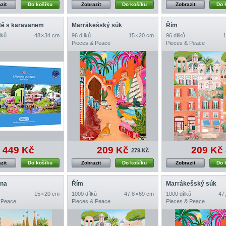
zit
Do košíku
Zobrazit
Do košíku
Zobrazit
Do 
tě s karavanem
Marrákešský súk
Řím
lků
48 × 34 cm
96 dílků
15 × 20 cm
96 dílků
1
Pieces & Peace
Pieces & Peace
449 Kč
209 Kč
209 Kč
279 Kč
zit
Do košíku
Zobrazit
Do košíku
Zobrazit
Do 
ona
Řím
Marrákešský súk
15 × 20 cm
1000 dílků
47,8 × 69 cm
1000 dílků
47,
 Peace
Pieces & Peace
Pieces & Peace