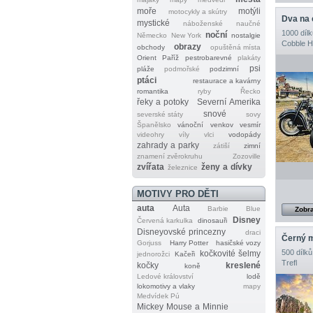
moře
motýli
motocykly a skútry
Dva na 
mystické
náboženské
naučné
1000 dílk
noční
Německo
New York
nostalgie
Cobble Hi
obrazy
obchody
opuštěná místa
Orient
Paříž
pestrobarevné
plakáty
psi
pláže
podmořské
podzimní
ptáci
restaurace a kavárny
romantika
ryby
Řecko
řeky a potoky
Severní Amerika
snové
severské státy
sovy
Španělsko
vánoční
venkov
vesmír
videohry
víly
vlci
vodopády
zahrady a parky
zátiší
zimní
znamení zvěrokruhu
Zozoville
zvířata
ženy a dívky
železnice
MOTIVY PRO DĚTI
auta
Auta
Barbie
Blue
Zobra
Disney
Červená karkulka
dinosauři
Disneyovské princezny
draci
Černý 
Gorjuss
Harry Potter
hasičské vozy
500 dílků
kočkovité šelmy
jednorožci
Kačeři
Trefl
kočky
kreslené
koně
Ledové království
lodě
lokomotivy a vlaky
mapy
Medvídek Pú
Mickey Mouse a Minnie