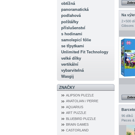
Zobra
obtížná
panoramatická
Na výle
podlahová
2 × 500 dí
polštářky
Gibsons
příslušenství
s hodinami
samolepicí fólie
se třpytkami
Unlimited Fit Technology
velké dílky
vertikální
vybarvitelná
Wasgij
ZNAČKY
ALIPSON PUZZLE
Zobra
ANATOLIAN / PERRE
AQUARIUS
Barcel
ART PUZZLE
96 dílků
BLUEBIRD PUZZLE
Pieces &
BRAIN GAMES
CASTORLAND