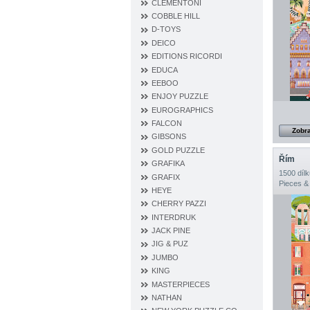
CLEMENTONI
COBBLE HILL
D‐TOYS
DEICO
EDITIONS RICORDI
EDUCA
EEBOO
ENJOY PUZZLE
EUROGRAPHICS
FALCON
Zobra
GIBSONS
GOLD PUZZLE
Řím
GRAFIKA
1500 dílk
GRAFIX
Pieces &
HEYE
CHERRY PAZZI
INTERDRUK
JACK PINE
JIG & PUZ
JUMBO
KING
MASTERPIECES
NATHAN