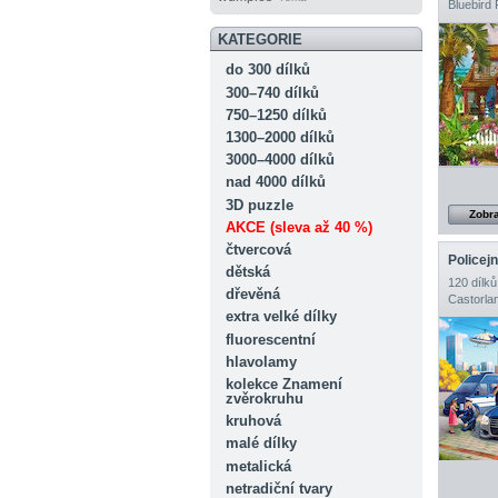
Bluebird 
KATEGORIE
do 300 dílků
300–740 dílků
750–1250 dílků
1300–2000 dílků
3000–4000 dílků
nad 4000 dílků
3D puzzle
Zobra
AKCE (sleva až 40 %)
čtvercová
Policejn
dětská
120 dílků
dřevěná
Castorla
extra velké dílky
fluorescentní
hlavolamy
kolekce Znamení
zvěrokruhu
kruhová
malé dílky
metalická
netradiční tvary