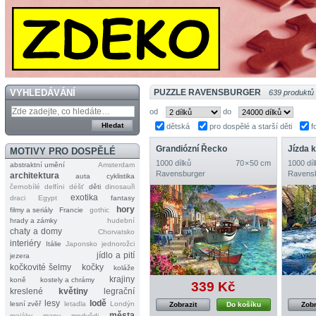
VYHLEDÁVÁNÍ
PUZZLE RAVENSBURGER
639 produktů
od
do
dětská
pro dospělé a starší děti
f
Grandiózní Řecko
MOTIVY PRO DOSPĚLÉ
1000 dílků
70 × 50 cm
1000 díl
abstraktní umění
Amsterdam
Ravensburger
Ravens
architektura
auta
cyklistika
černobílé
delfíni
déšť
děti
dinosauři
exotika
draci
Egypt
fantasy
hory
filmy a seriály
Francie
gothic
hrady a zámky
hudební
chaty a domy
Chorvatsko
interiéry
Itálie
Japonsko
jednorožci
jídlo a pití
jezera
kočkovité šelmy
kočky
koláže
krajiny
koně
kostely a chrámy
339 Kč
kreslené
květiny
legrační
lesy
lodě
lesní zvěř
letadla
Londýn
Zobrazit
Do košíku
Zobr
města
majáky
mapy
medvědi