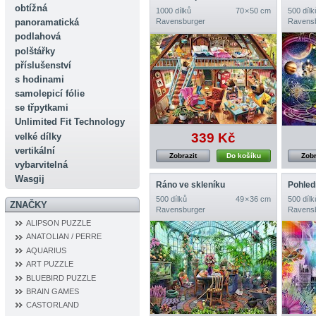
obtížná
1000 dílků
70 × 50 cm
500 dílk
panoramatická
Ravensburger
Ravens
podlahová
polštářky
příslušenství
s hodinami
samolepicí fólie
se třpytkami
Unlimited Fit Technology
339 Kč
velké dílky
vertikální
Zobrazit
Do košíku
Zobr
vybarvitelná
Wasgij
Ráno ve skleníku
Pohled
500 dílků
49 × 36 cm
500 dílk
ZNAČKY
Ravensburger
Ravens
ALIPSON PUZZLE
ANATOLIAN / PERRE
AQUARIUS
ART PUZZLE
BLUEBIRD PUZZLE
BRAIN GAMES
CASTORLAND