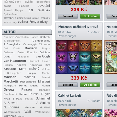
Můj malý pony
plyšáci
podmořské
povolání
policie
Popelka
339 Kč
psi
Prasátko Peppa
Sněhurka
Spider‐Man
Zobrazit
Do košíku
Zobr
stavební a zemědělské stroje
venkov
zvířata
ženy a dívky
vesmír
víly
Překrásní okřídlení tvorové
Na kol
AUTOŘI
1000 dílků
70 × 50 cm
1000 díl
Ravensburger
Ravens
Afremov
Arcimboldo
Bosch
Botticelli
J. Brueghel st.
P. Brueghel ml.
P. Brueghel st.
Caravaggio
Cézanne
Davison
Dalí
David
Degas
Delacroix
Delon
Francés
Galchutt
van Gogh
Gaudí
Gauguin
van Haasteren
Hardwick
Hayez
Hokusai
Kagaya
Kandinskij
Kim
Kinkade
Klimt
Krásný
J. Lee
E. B. Leighton
Lušpin
Macke
Maclean
Macneil
339 Kč
Manet
Marchetti
Misstigri
Michelangelo
Zobrazit
Do košíku
Zobr
Modigliani
Monet
Mucha
Munch
Ortega
Pinson
Raffaello
Russo
Ruyer
Rembrandt
Renoir
Kabinet kuriozit
Říše d
Schimmel
Ryba
S. Park
Seurat
1000 dílků
70 × 50 cm
1000 díl
A. Stewart
A. Stokes
Ravensburger
Ravens
N. Thomas
Vermeer
da Vinci
Wall
Wachtmeister
Waterhouse
wumples
Yerka