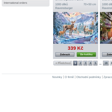
International orders
1000 dílků
70 × 50 cm
1000 díl
Ravensburger
Ravens
339 Kč
Zobrazit
Do košíku
Zobr
« Předchozí
1
2
3
4
5
18
...
Novinky
O firmě
Obchodní podmínky
Zpraco