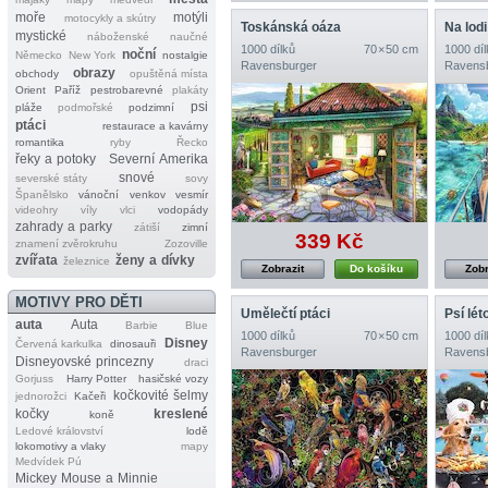
moře
motýli
motocykly a skútry
Toskánská oáza
Na lodi
mystické
náboženské
naučné
1000 dílků
70 × 50 cm
1000 díl
noční
Německo
New York
nostalgie
Ravensburger
Ravens
obrazy
obchody
opuštěná místa
Orient
Paříž
pestrobarevné
plakáty
psi
pláže
podmořské
podzimní
ptáci
restaurace a kavárny
romantika
ryby
Řecko
řeky a potoky
Severní Amerika
snové
severské státy
sovy
Španělsko
vánoční
venkov
vesmír
videohry
víly
vlci
vodopády
zahrady a parky
zátiší
zimní
339 Kč
znamení zvěrokruhu
Zozoville
zvířata
ženy a dívky
železnice
Zobrazit
Do košíku
Zobr
MOTIVY PRO DĚTI
Umělečtí ptáci
Psí lét
auta
Auta
Barbie
Blue
1000 dílků
70 × 50 cm
1000 díl
Disney
Červená karkulka
dinosauři
Ravensburger
Ravens
Disneyovské princezny
draci
Gorjuss
Harry Potter
hasičské vozy
kočkovité šelmy
jednorožci
Kačeři
kočky
kreslené
koně
Ledové království
lodě
lokomotivy a vlaky
mapy
Medvídek Pú
Mickey Mouse a Minnie