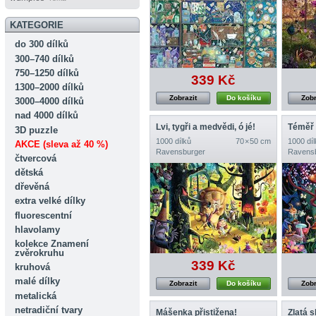
KATEGORIE
do 300 dílků
300–740 dílků
750–1250 dílků
339 Kč
1300–2000 dílků
Zobrazit
Do košíku
Zobr
3000–4000 dílků
nad 4000 dílků
Lvi, tygři a medvědi, ó jé!
3D puzzle
1000 dílků
70 × 50 cm
1000 díl
AKCE (sleva až 40 %)
Ravensburger
Ravens
čtvercová
dětská
dřevěná
extra velké dílky
fluorescentní
hlavolamy
kolekce Znamení
zvěrokruhu
339 Kč
kruhová
malé dílky
Zobrazit
Do košíku
Zobr
metalická
netradiční tvary
Mášenka přistižena!
Zlatá 