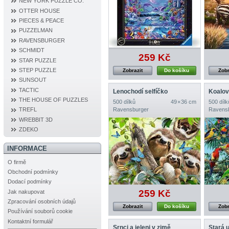
NEW YORK PUZZLE CO.
OTTER HOUSE
PIECES & PEACE
PUZZELMAN
RAVENSBURGER
SCHMIDT
259 Kč
STAR PUZZLE
STEP PUZZLE
Zobrazit
Do košíku
Zobr
SUNSOUT
TACTIC
Lenochodí selfíčko
Koalov
THE HOUSE OF PUZZLES
500 dílků
49 × 36 cm
500 dílk
Ravensburger
Ravens
TREFL
WREBBIT 3D
ZDEKO
INFORMACE
O firmě
Obchodní podmínky
Dodací podmínky
259 Kč
Jak nakupovat
Zpracování osobních údajů
Zobrazit
Do košíku
Zobr
Používání souborů cookie
Kontaktní formulář
Srnci a jeleni v zimě
Stará u