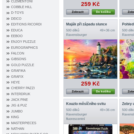
CLEMENTONI
259 Kč
COBBLE HILL
Zobrazit
Do košíku
Zobr
D‐TOYS
DEICO
Maják při západu slunce
Pohled
EDITIONS RICORDI
EDUCA
500 dílků
49 × 36 cm
500 dílk
Ravensburger
Ravens
EEBOO
ENJOY PUZZLE
EUROGRAPHICS
FALCON
GIBSONS
GOLD PUZZLE
GRAFIKA
GRAFIX
HEYE
259 Kč
CHERRY PAZZI
Zobrazit
Do košíku
Zobr
INTERDRUK
JACK PINE
Kouzlo měsíčního svitu
Zebry 
JIG & PUZ
500 dílků
49 × 36 cm
500 dílk
JUMBO
Ravensburger
Ravens
KING
fluorescentní
MASTERPIECES
NATHAN