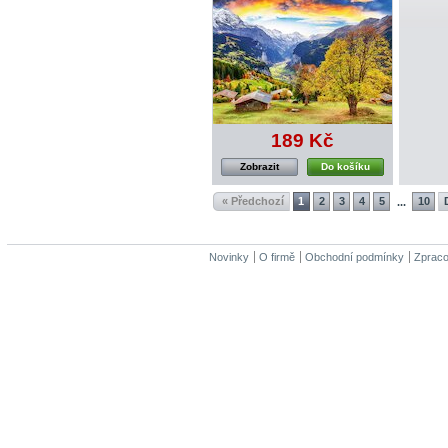
189 Kč
Zobrazit
Do košíku
« Předchozí
1
2
3
4
5
10
...
Novinky
O firmě
Obchodní podmínky
Zpraco