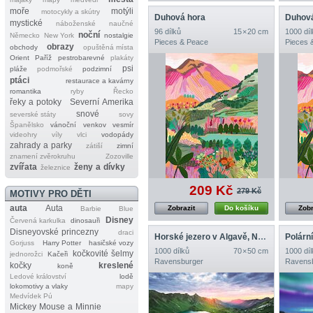
moře
motýli
motocykly a skútry
Duhová hora
Duhová
mystické
náboženské
naučné
96 dílků
15 × 20 cm
1000 díl
noční
Německo
New York
nostalgie
Pieces & Peace
Pieces 
obrazy
obchody
opuštěná místa
Orient
Paříž
pestrobarevné
plakáty
psi
pláže
podmořské
podzimní
ptáci
restaurace a kavárny
romantika
ryby
Řecko
řeky a potoky
Severní Amerika
snové
severské státy
sovy
Španělsko
vánoční
venkov
vesmír
videohry
víly
vlci
vodopády
zahrady a parky
zátiší
zimní
znamení zvěrokruhu
Zozoville
zvířata
ženy a dívky
železnice
209 Kč
279 Kč
MOTIVY PRO DĚTI
auta
Auta
Zobrazit
Do košíku
Zobr
Barbie
Blue
Disney
Červená karkulka
dinosauři
Disneyovské princezny
draci
Horské jezero v Algavě, Německo
Polárn
Gorjuss
Harry Potter
hasičské vozy
1000 dílků
70 × 50 cm
1000 díl
kočkovité šelmy
jednorožci
Kačeři
Ravensburger
Ravens
kočky
kreslené
koně
Ledové království
lodě
lokomotivy a vlaky
mapy
Medvídek Pú
Mickey Mouse a Minnie