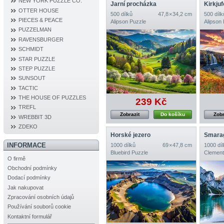
NEW YORK PUZZLE CO.
Jarní procházka
OTTER HOUSE
500 dílků
47,8 × 34,2 cm
500 dílk
PIECES & PEACE
Alipson Puzzle
Alipson
PUZZELMAN
RAVENSBURGER
SCHMIDT
STAR PUZZLE
STEP PUZZLE
SUNSOUT
TACTIC
THE HOUSE OF PUZZLES
239 Kč
TREFL
Zobrazit
Do košíku
Zobr
WREBBIT 3D
ZDEKO
Horské jezero
INFORMACE
1000 dílků
69 × 47,8 cm
1000 díl
Bluebird Puzzle
Clement
O firmě
Obchodní podmínky
Dodací podmínky
Jak nakupovat
Zpracování osobních údajů
Používání souborů cookie
Kontaktní formulář