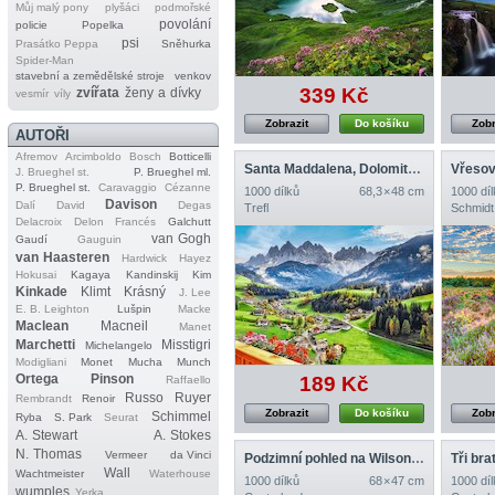
Můj malý pony
plyšáci
podmořské
povolání
policie
Popelka
psi
Prasátko Peppa
Sněhurka
Spider‐Man
stavební a zemědělské stroje
venkov
339 Kč
zvířata
ženy a dívky
vesmír
víly
Zobrazit
Do košíku
Zobr
AUTOŘI
Afremov
Arcimboldo
Bosch
Botticelli
Santa Maddalena, Dolomity, Itálie
J. Brueghel st.
P. Brueghel ml.
P. Brueghel st.
Caravaggio
Cézanne
1000 dílků
68,3 × 48 cm
1000 díl
Davison
Dalí
David
Degas
Trefl
Schmidt
Delacroix
Delon
Francés
Galchutt
van Gogh
Gaudí
Gauguin
van Haasteren
Hardwick
Hayez
Hokusai
Kagaya
Kandinskij
Kim
Kinkade
Klimt
Krásný
J. Lee
E. B. Leighton
Lušpin
Macke
Maclean
Macneil
Manet
Marchetti
Misstigri
Michelangelo
Modigliani
Monet
Mucha
Munch
Ortega
Pinson
189 Kč
Raffaello
Russo
Ruyer
Rembrandt
Renoir
Zobrazit
Do košíku
Zobr
Schimmel
Ryba
S. Park
Seurat
A. Stewart
A. Stokes
N. Thomas
Vermeer
da Vinci
Podzimní pohled na Wilson Peak, USA
Wall
Wachtmeister
Waterhouse
1000 dílků
68 × 47 cm
1000 díl
wumples
Yerka