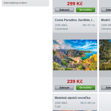
299 Kč
International orders
Zobrazit
Do košíku
Zobr
Costa Paradiso, Sardinie, Itálie
Modré 
1500 dílků
68 × 47 cm
1500 díl
Castorland
Clement
239 Kč
Zobrazit
Do košíku
Zobr
Malebná alpská vesnička
1000 dílků
68,3 × 48 cm
Trefl