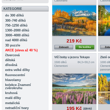
Castorland
Castorl
KATEGORIE
do 300 dílků
300–740 dílků
750–1250 dílků
1300–2000 dílků
3000–4000 dílků
219 Kč
nad 4000 dílků
3D puzzle
Zobrazit
Do košíku
Zobr
AKCE (sleva až 40 %)
čtvercová
Vlčí boby u jezera Tekapo
Zlaté 
dětská
1500 dílků
84,3 × 59,2 cm
1000 díl
dřevěná
Clementoni
Clement
panoram
extra velké dílky
fluorescentní
hlavolamy
kolekce Znamení
zvěrokruhu
kruhová
malé dílky
metalická
195 Kč
netradiční tvary
229 Kč