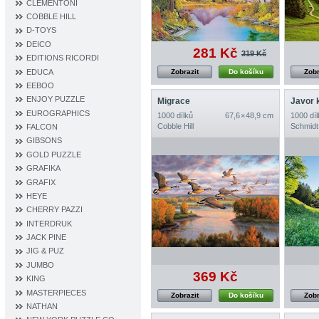
CLEMENTONI
COBBLE HILL
D‐TOYS
DEICO
281 Kč
319 Kč
EDITIONS RICORDI
EDUCA
Zobrazit
Do košíku
Zobr
EEBOO
ENJOY PUZZLE
Migrace
EUROGRAPHICS
1000 dílků
67,6 × 48,9 cm
1000 díl
Cobble Hill
Schmidt
FALCON
GIBSONS
GOLD PUZZLE
GRAFIKA
GRAFIX
HEYE
CHERRY PAZZI
INTERDRUK
JACK PINE
JIG & PUZ
JUMBO
369 Kč
KING
MASTERPIECES
Zobrazit
Do košíku
Zobr
NATHAN