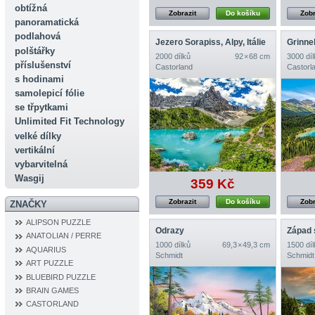
obtížná
Zobrazit
Do košíku
Zobr
panoramatická
podlahová
Jezero Sorapiss, Alpy, Itálie
polštářky
2000 dílků
92 × 68 cm
3000 díl
příslušenství
Castorland
Castorl
s hodinami
samolepicí fólie
se třpytkami
Unlimited Fit Technology
velké dílky
vertikální
vybarvitelná
Wasgij
359 Kč
Zobrazit
Do košíku
Zobr
ZNAČKY
ALIPSON PUZZLE
Odrazy
ANATOLIAN / PERRE
1000 dílků
69,3 × 49,3 cm
1500 díl
AQUARIUS
Schmidt
Schmidt
ART PUZZLE
BLUEBIRD PUZZLE
BRAIN GAMES
CASTORLAND