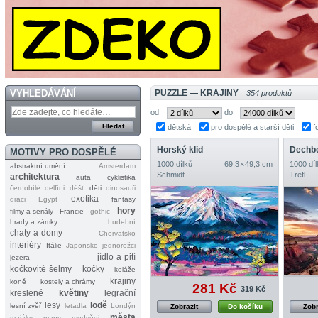
VYHLEDÁVÁNÍ
PUZZLE — KRAJINY
354 produktů
od
do
dětská
pro dospělé a starší děti
f
Horský klid
Dechbe
MOTIVY PRO DOSPĚLÉ
1000 dílků
69,3 × 49,3 cm
1000 díl
abstraktní umění
Amsterdam
Schmidt
Trefl
architektura
auta
cyklistika
černobílé
delfíni
déšť
děti
dinosauři
exotika
draci
Egypt
fantasy
hory
filmy a seriály
Francie
gothic
hrady a zámky
hudební
chaty a domy
Chorvatsko
interiéry
Itálie
Japonsko
jednorožci
jídlo a pití
jezera
kočkovité šelmy
kočky
koláže
krajiny
koně
kostely a chrámy
281 Kč
319 Kč
kreslené
květiny
legrační
lesy
lodě
lesní zvěř
letadla
Londýn
Zobrazit
Do košíku
Zobr
města
majáky
mapy
medvědi