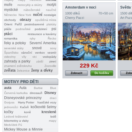
moře
motýli
motocykly a skútry
Amsterdam v noci
Světla
mystické
náboženské
naučné
1000 dílků
70 × 50 cm
1500 díl
noční
Německo
New York
nostalgie
Cherry Pazzi
Art Puzz
obrazy
obchody
opuštěná místa
Orient
Paříž
pestrobarevné
plakáty
psi
pláže
podmořské
podzimní
ptáci
restaurace a kavárny
romantika
ryby
Řecko
řeky a potoky
Severní Amerika
snové
severské státy
sovy
Španělsko
vánoční
venkov
vesmír
videohry
víly
vlci
vodopády
zahrady a parky
zátiší
zimní
229 Kč
znamení zvěrokruhu
Zozoville
zvířata
ženy a dívky
železnice
Zobrazit
Do košíku
Zobr
MOTIVY PRO DĚTI
auta
Auta
Barbie
Blue
Disney
Červená karkulka
dinosauři
Disneyovské princezny
draci
Gorjuss
Harry Potter
hasičské vozy
kočkovité šelmy
jednorožci
Kačeři
kočky
kreslené
koně
Ledové království
lodě
lokomotivy a vlaky
mapy
Medvídek Pú
Mickey Mouse a Minnie