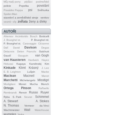
Můj malý pony
plyšáci
podmořské
povolání
policie
Popelka
psi
Prasátko Peppa
Sněhurka
Spider‐Man
stavební a zemědělské stroje
venkov
zvířata
ženy a dívky
vesmír
víly
AUTOŘI
Afremov
Arcimboldo
Bosch
Botticelli
J. Brueghel st.
P. Brueghel ml.
P. Brueghel st.
Caravaggio
Cézanne
Davison
Dalí
David
Degas
Delacroix
Delon
Francés
Galchutt
van Gogh
Gaudí
Gauguin
van Haasteren
Hardwick
Hayez
Hokusai
Kagaya
Kandinskij
Kim
Kinkade
Klimt
Krásný
J. Lee
E. B. Leighton
Lušpin
Macke
Maclean
Macneil
Manet
Marchetti
Misstigri
Michelangelo
Modigliani
Monet
Mucha
Munch
Ortega
Pinson
Raffaello
Russo
Ruyer
Rembrandt
Renoir
Schimmel
Ryba
S. Park
Seurat
A. Stewart
A. Stokes
N. Thomas
Vermeer
da Vinci
Wall
Wachtmeister
Waterhouse
wumples
Yerka