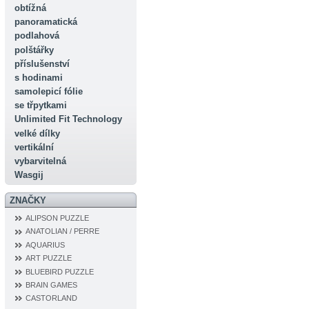
obtížná
panoramatická
podlahová
polštářky
příslušenství
s hodinami
samolepicí fólie
se třpytkami
Unlimited Fit Technology
velké dílky
vertikální
vybarvitelná
Wasgij
ZNAČKY
ALIPSON PUZZLE
ANATOLIAN / PERRE
AQUARIUS
ART PUZZLE
BLUEBIRD PUZZLE
BRAIN GAMES
CASTORLAND