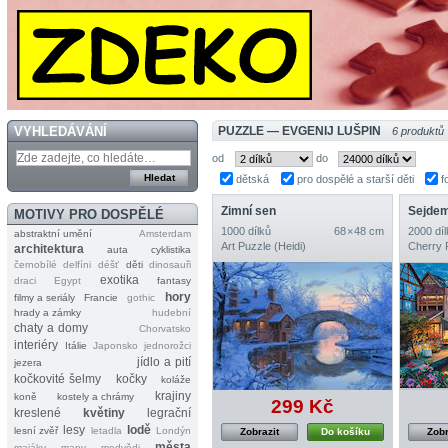
VYHLEDÁVÁNÍ
PUZZLE — EVGENIJ LUŠPIN
6 produktů
od
do
dětská
pro dospělé a starší děti
f
Zimní sen
Sejdem
MOTIVY PRO DOSPĚLÉ
1000 dílků
68 × 48 cm
2000 díl
abstraktní umění
Amsterdam
Art Puzzle (Heidi)
Cherry 
architektura
auta
cyklistika
černobílé
delfíni
déšť
děti
dinosauři
exotika
draci
Egypt
fantasy
hory
filmy a seriály
Francie
gothic
hrady a zámky
hudební
chaty a domy
Chorvatsko
interiéry
Itálie
Japonsko
jednorožci
jídlo a pití
jezera
kočkovité šelmy
kočky
koláže
krajiny
koně
kostely a chrámy
299 Kč
kreslené
květiny
legrační
lesy
lodě
lesní zvěř
letadla
Londýn
Zobrazit
Do košíku
Zobr
města
majáky
mapy
medvědi