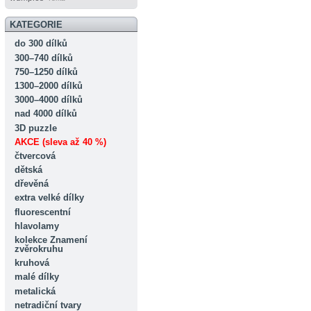
KATEGORIE
do 300 dílků
300–740 dílků
750–1250 dílků
1300–2000 dílků
3000–4000 dílků
nad 4000 dílků
3D puzzle
AKCE (sleva až 40 %)
čtvercová
dětská
dřevěná
extra velké dílky
fluorescentní
hlavolamy
kolekce Znamení
zvěrokruhu
kruhová
malé dílky
metalická
netradiční tvary