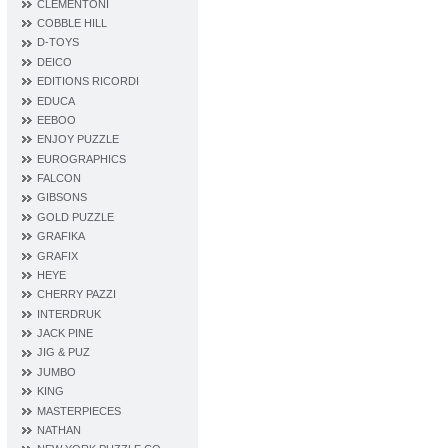
CLEMENTONI
COBBLE HILL
D‐TOYS
DEICO
EDITIONS RICORDI
EDUCA
EEBOO
ENJOY PUZZLE
EUROGRAPHICS
FALCON
GIBSONS
GOLD PUZZLE
GRAFIKA
GRAFIX
HEYE
CHERRY PAZZI
INTERDRUK
JACK PINE
JIG & PUZ
JUMBO
KING
MASTERPIECES
NATHAN