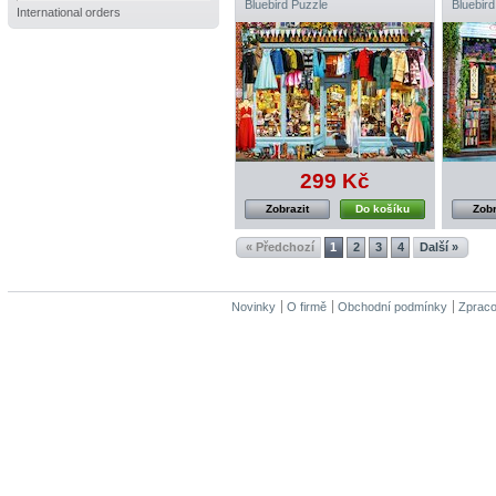
Bluebird Puzzle
Bluebird
International orders
299 Kč
Zobrazit
Do košíku
Zobr
« Předchozí
1
2
3
4
Další »
Novinky
O firmě
Obchodní podmínky
Zpraco