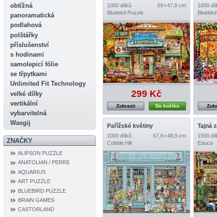
obtížná
1000 dílků
69 × 47,8 cm
1000 díl
Bluebird Puzzle
Bluebird
panoramatická
podlahová
polštářky
příslušenství
s hodinami
samolepicí fólie
se třpytkami
Unlimited Fit Technology
299 Kč
velké dílky
vertikální
Zobrazit
Do košíku
Zobr
vybarvitelná
Wasgij
Pařížské květiny
Tajná 
1000 dílků
67,6 × 48,9 cm
1500 díl
ZNAČKY
Cobble Hill
Educa
ALIPSON PUZZLE
ANATOLIAN / PERRE
AQUARIUS
ART PUZZLE
BLUEBIRD PUZZLE
BRAIN GAMES
CASTORLAND