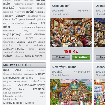
moře
motýli
motocykly a skútry
Knihkupectví
Obchod
mystické
náboženské
naučné
2000 dílků
98 × 69 cm
1000 díl
noční
Německo
New York
nostalgie
Bluebird Puzzle
Bluebird
obrazy
obchody
opuštěná místa
Orient
Paříž
pestrobarevné
plakáty
psi
pláže
podmořské
podzimní
ptáci
restaurace a kavárny
romantika
ryby
Řecko
řeky a potoky
Severní Amerika
snové
severské státy
sovy
Španělsko
vánoční
venkov
vesmír
videohry
víly
vlci
vodopády
zahrady a parky
zátiší
zimní
499 Kč
znamení zvěrokruhu
Zozoville
zvířata
ženy a dívky
železnice
Zobrazit
Do košíku
Zobr
MOTIVY PRO DĚTI
Suvenýry U Kraba
Obchod
auta
Auta
Barbie
Blue
500 dílků
47,8 × 34,2 cm
1000 díl
Disney
Červená karkulka
dinosauři
Bluebird Puzzle
Bluebird
Disneyovské princezny
draci
Gorjuss
Harry Potter
hasičské vozy
kočkovité šelmy
jednorožci
Kačeři
kočky
kreslené
koně
Ledové království
lodě
lokomotivy a vlaky
mapy
Medvídek Pú
Mickey Mouse a Minnie