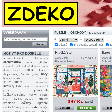
VYHLEDÁVÁNÍ
PUZZLE — OBCHODY
132 produktů
od
do
dětská
pro dospělé a starší děti
f
Hračkářství
Barevn
MOTIVY PRO DOSPĚLÉ
1000 dílků
69 × 47,8 cm
1000 díl
abstraktní umění
Amsterdam
Pieces & Peace
Schmidt
architektura
auta
cyklistika
černobílé
delfíni
déšť
děti
dinosauři
exotika
draci
Egypt
fantasy
hory
filmy a seriály
Francie
gothic
hrady a zámky
hudební
chaty a domy
Chorvatsko
interiéry
Itálie
Japonsko
jednorožci
jídlo a pití
jezera
kočkovité šelmy
kočky
koláže
krajiny
koně
kostely a chrámy
397 Kč
529 Kč
kreslené
květiny
legrační
lesy
lodě
lesní zvěř
letadla
Londýn
Zobrazit
Do košíku
Zobr
města
majáky
mapy
medvědi