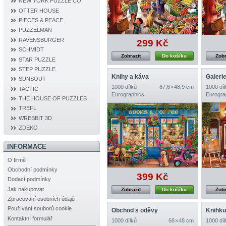
NEW YORK PUZZLE CO.
OTTER HOUSE
PIECES & PEACE
PUZZELMAN
RAVENSBURGER
299 Kč
SCHMIDT
Zobrazit
Do košíku
Zobr
STAR PUZZLE
STEP PUZZLE
Knihy a káva
Galeri
SUNSOUT
1000 dílků
67,6 × 48,9 cm
1000 díl
TACTIC
Eurographics
Eurogra
THE HOUSE OF PUZZLES
TREFL
WREBBIT 3D
ZDEKO
INFORMACE
O firmě
Obchodní podmínky
399 Kč
Dodací podmínky
Jak nakupovat
Zobrazit
Do košíku
Zobr
Zpracování osobních údajů
Používání souborů cookie
Obchod s oděvy
Knihku
Kontaktní formulář
1000 dílků
68 × 48 cm
1000 díl