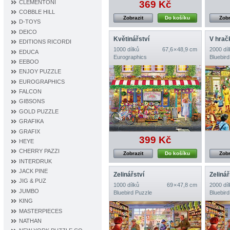
CLEMENTONI
369 Kč
COBBLE HILL
Zobrazit
Do košíku
Zobr
D‐TOYS
DEICO
Květinářství
V hrač
EDITIONS RICORDI
1000 dílků
67,6 × 48,9 cm
2000 díl
EDUCA
Eurographics
Bluebird
EEBOO
ENJOY PUZZLE
EUROGRAPHICS
FALCON
GIBSONS
GOLD PUZZLE
GRAFIKA
GRAFIX
399 Kč
HEYE
CHERRY PAZZI
Zobrazit
Do košíku
Zobr
INTERDRUK
JACK PINE
Zelinářství
Zelinář
JIG & PUZ
1000 dílků
69 × 47,8 cm
2000 díl
JUMBO
Bluebird Puzzle
Bluebird
KING
MASTERPIECES
NATHAN