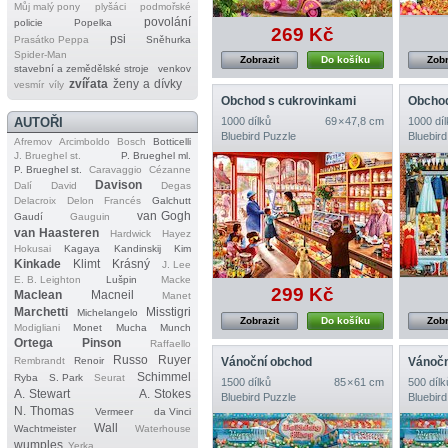
Můj malý pony
plyšáci
podmořské
povolání
policie
Popelka
269 Kč
psi
Prasátko Peppa
Sněhurka
Spider‐Man
Zobrazit
Do košíku
Zobr
stavební a zemědělské stroje
venkov
zvířata
ženy a dívky
vesmír
víly
Obchod s cukrovinkami
Obchod
AUTOŘI
1000 dílků
69 × 47,8 cm
1000 díl
Bluebird Puzzle
Bluebird
Afremov
Arcimboldo
Bosch
Botticelli
J. Brueghel st.
P. Brueghel ml.
P. Brueghel st.
Caravaggio
Cézanne
Davison
Dalí
David
Degas
Delacroix
Delon
Francés
Galchutt
van Gogh
Gaudí
Gauguin
van Haasteren
Hardwick
Hayez
Hokusai
Kagaya
Kandinskij
Kim
Kinkade
Klimt
Krásný
J. Lee
E. B. Leighton
Lušpin
Macke
299 Kč
Maclean
Macneil
Manet
Marchetti
Misstigri
Michelangelo
Zobrazit
Do košíku
Zobr
Modigliani
Monet
Mucha
Munch
Ortega
Pinson
Raffaello
Russo
Ruyer
Vánoční obchod
Vánočn
Rembrandt
Renoir
Schimmel
Ryba
S. Park
Seurat
1500 dílků
85 × 61 cm
500 dílk
A. Stewart
A. Stokes
Bluebird Puzzle
Bluebird
N. Thomas
Vermeer
da Vinci
Wall
Wachtmeister
Waterhouse
wumples
Yerka