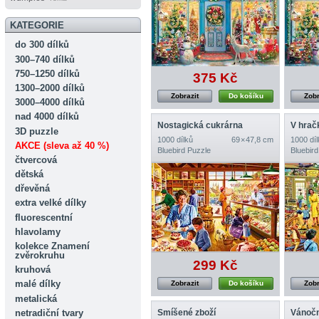
KATEGORIE
do 300 dílků
300–740 dílků
750–1250 dílků
375 Kč
1300–2000 dílků
Zobrazit
Do košíku
Zobr
3000–4000 dílků
nad 4000 dílků
Nostagická cukrárna
V hrač
3D puzzle
1000 dílků
69 × 47,8 cm
1000 díl
AKCE (sleva až 40 %)
Bluebird Puzzle
Bluebird
čtvercová
dětská
dřevěná
extra velké dílky
fluorescentní
hlavolamy
kolekce Znamení
zvěrokruhu
299 Kč
kruhová
malé dílky
Zobrazit
Do košíku
Zobr
metalická
netradiční tvary
Smíšené zboží
Vánočn