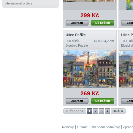
International orders
299 Kč
Zobrazit
Do košíku
Zobr
Ulice Paříže
Ulice P
500 dílků
47,8 × 34,2 cm
1000 díl
Bluebird Puzzle
Bluebird
269 Kč
Zobrazit
Do košíku
Zobr
« Předchozí
1
2
3
4
Další »
Novinky
O firmě
Obchodní podmínky
Zpraco