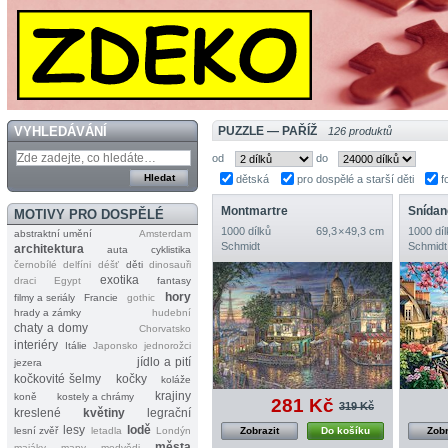
VYHLEDÁVÁNÍ
PUZZLE — PAŘÍŽ
126 produktů
od
do
dětská
pro dospělé a starší děti
f
Montmartre
Snídaně
MOTIVY PRO DOSPĚLÉ
1000 dílků
69,3 × 49,3 cm
1000 díl
abstraktní umění
Amsterdam
Schmidt
Schmidt
architektura
auta
cyklistika
černobílé
delfíni
déšť
děti
dinosauři
exotika
draci
Egypt
fantasy
hory
filmy a seriály
Francie
gothic
hrady a zámky
hudební
chaty a domy
Chorvatsko
interiéry
Itálie
Japonsko
jednorožci
jídlo a pití
jezera
kočkovité šelmy
kočky
koláže
krajiny
koně
kostely a chrámy
281 Kč
319 Kč
kreslené
květiny
legrační
lesy
lodě
lesní zvěř
letadla
Londýn
Zobrazit
Do košíku
Zobr
města
majáky
mapy
medvědi