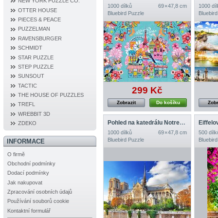
NEW YORK PUZZLE CO.
1000 dílků
69 × 47,8 cm
1000 díl
OTTER HOUSE
Bluebird Puzzle
Bluebird
PIECES & PEACE
PUZZELMAN
RAVENSBURGER
SCHMIDT
STAR PUZZLE
STEP PUZZLE
SUNSOUT
TACTIC
299 Kč
THE HOUSE OF PUZZLES
Zobrazit
Do košíku
Zobr
TREFL
WREBBIT 3D
Pohled na katedrálu Notre‐Dame v Paříži
Eiffelo
ZDEKO
1000 dílků
69 × 47,8 cm
500 dílk
Bluebird Puzzle
Bluebird
INFORMACE
O firmě
Obchodní podmínky
Dodací podmínky
Jak nakupovat
Zpracování osobních údajů
Používání souborů cookie
Kontaktní formulář