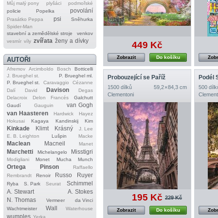
Můj malý pony
plyšáci
podmořské
povolání
policie
Popelka
psi
Prasátko Peppa
Sněhurka
Spider‐Man
stavební a zemědělské stroje
venkov
zvířata
ženy a dívky
vesmír
víly
449 Kč
Zobrazit
Do košíku
Zobr
AUTOŘI
Afremov
Arcimboldo
Bosch
Botticelli
J. Brueghel st.
P. Brueghel ml.
Probouzející se Paříž
Podél 
P. Brueghel st.
Caravaggio
Cézanne
1500 dílků
59,2 × 84,3 cm
500 dílk
Davison
Dalí
David
Degas
Clementoni
Clement
Delacroix
Delon
Francés
Galchutt
van Gogh
Gaudí
Gauguin
van Haasteren
Hardwick
Hayez
Hokusai
Kagaya
Kandinskij
Kim
Kinkade
Klimt
Krásný
J. Lee
E. B. Leighton
Lušpin
Macke
Maclean
Macneil
Manet
Marchetti
Misstigri
Michelangelo
Modigliani
Monet
Mucha
Munch
Ortega
Pinson
Raffaello
Russo
Ruyer
Rembrandt
Renoir
Schimmel
Ryba
S. Park
Seurat
A. Stewart
A. Stokes
195 Kč
229 Kč
N. Thomas
Vermeer
da Vinci
Wall
Wachtmeister
Waterhouse
Zobrazit
Do košíku
Zobr
wumples
Yerka