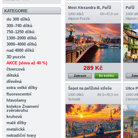
Most Alexandra III., Paříž
Paříž
KATEGORIE
1000 dílků
69 × 47,8 cm
1000 díl
Alipson Puzzle
Alipson
do 300 dílků
300–740 dílků
750–1250 dílků
1300–2000 dílků
3000–4000 dílků
nad 4000 dílků
3D puzzle
AKCE (sleva až 40 %)
289 Kč
čtvercová
dětská
Zobrazit
Do košíku
Zobr
dřevěná
extra velké dílky
Šepot na pařížské střeše
Ulice P
fluorescentní
1000 dílků
69,3 × 49,3 cm
1000 díl
Schmidt
Clement
hlavolamy
kolekce Znamení
zvěrokruhu
kruhová
malé dílky
metalická
netradiční tvary