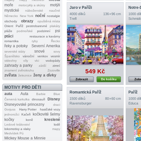
moře
motýli
motocykly a skútry
Jaro v Paříži
Notre
mystické
náboženské
naučné
4000 dílků
136 × 96 cm
1000 díl
noční
Německo
New York
nostalgie
Trefl
Schmidt
obrazy
obchody
opuštěná místa
Orient
Paříž
pestrobarevné
plakáty
psi
pláže
podmořské
podzimní
ptáci
restaurace a kavárny
romantika
ryby
Řecko
řeky a potoky
Severní Amerika
snové
severské státy
sovy
Španělsko
vánoční
venkov
vesmír
videohry
víly
vlci
vodopády
zahrady a parky
zátiší
zimní
549 Kč
znamení zvěrokruhu
Zozoville
zvířata
ženy a dívky
železnice
Zobrazit
Do košíku
Zobr
MOTIVY PRO DĚTI
Romantická Paříž
Paříž
auta
Auta
Barbie
Blue
1500 dílků
80 × 60 cm
1000 díl
Disney
Červená karkulka
dinosauři
Ravensburger
Educa
Disneyovské princezny
draci
Gorjuss
Harry Potter
hasičské vozy
kočkovité šelmy
jednorožci
Kačeři
kočky
kreslené
koně
Ledové království
lodě
lokomotivy a vlaky
mapy
Medvídek Pú
Mickey Mouse a Minnie