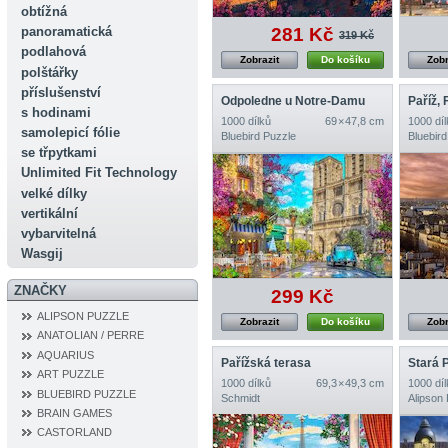
obtížná
281 Kč
panoramatická
319 Kč
podlahová
Zobrazit
Do košíku
Zobr
polštářky
příslušenství
Odpoledne u Notre‐Damu
Paříž, 
s hodinami
1000 dílků
69 × 47,8 cm
1000 díl
samolepicí fólie
Bluebird Puzzle
Bluebird
se třpytkami
Unlimited Fit Technology
velké dílky
vertikální
vybarvitelná
Wasgij
ZNAČKY
299 Kč
ALIPSON PUZZLE
Zobrazit
Do košíku
Zobr
ANATOLIAN / PERRE
AQUARIUS
Pařížská terasa
Stará 
ART PUZZLE
1000 dílků
69,3 × 49,3 cm
1000 díl
BLUEBIRD PUZZLE
Schmidt
Alipson
BRAIN GAMES
CASTORLAND