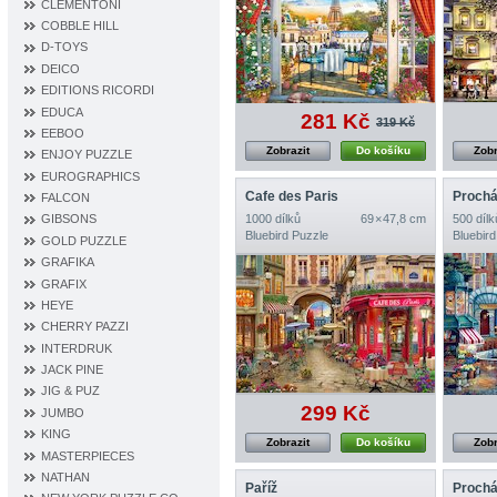
CLEMENTONI
COBBLE HILL
D‐TOYS
DEICO
EDITIONS RICORDI
EDUCA
281 Kč
319 Kč
EEBOO
Zobrazit
Do košíku
Zobr
ENJOY PUZZLE
EUROGRAPHICS
Cafe des Paris
Prochá
FALCON
1000 dílků
69 × 47,8 cm
500 dílk
GIBSONS
Bluebird Puzzle
Bluebird
GOLD PUZZLE
GRAFIKA
GRAFIX
HEYE
CHERRY PAZZI
INTERDRUK
JACK PINE
JIG & PUZ
299 Kč
JUMBO
KING
Zobrazit
Do košíku
Zobr
MASTERPIECES
NATHAN
Paříž
Prochá