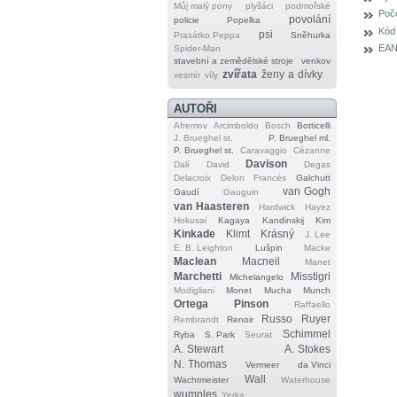
Můj malý pony
plyšáci
podmořské
Poče
povolání
policie
Popelka
Kód
psi
Prasátko Peppa
Sněhurka
EAN
Spider‐Man
stavební a zemědělské stroje
venkov
zvířata
ženy a dívky
vesmír
víly
AUTOŘI
Afremov
Arcimboldo
Bosch
Botticelli
J. Brueghel st.
P. Brueghel ml.
P. Brueghel st.
Caravaggio
Cézanne
Davison
Dalí
David
Degas
Delacroix
Delon
Francés
Galchutt
van Gogh
Gaudí
Gauguin
van Haasteren
Hardwick
Hayez
Hokusai
Kagaya
Kandinskij
Kim
Kinkade
Klimt
Krásný
J. Lee
E. B. Leighton
Lušpin
Macke
Maclean
Macneil
Manet
Marchetti
Misstigri
Michelangelo
Modigliani
Monet
Mucha
Munch
Ortega
Pinson
Raffaello
Russo
Ruyer
Rembrandt
Renoir
Schimmel
Ryba
S. Park
Seurat
A. Stewart
A. Stokes
N. Thomas
Vermeer
da Vinci
Wall
Wachtmeister
Waterhouse
wumples
Yerka