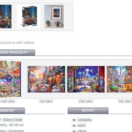
 obrázek ve větší velikosti
OBNÉ PRODUKTY
 × 500 dílků
500 dílků
1000 dílků
500 dílků
RAMETRY
MOTIVY
r:
Robert Finale
romantika
měry:
36 × 49 cm
noční
obce:
Clementoni
města