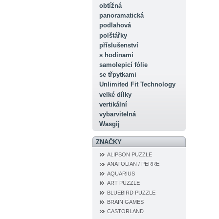
obtížná
panoramatická
podlahová
polštářky
příslušenství
s hodinami
samolepicí fólie
se třpytkami
Unlimited Fit Technology
velké dílky
vertikální
vybarvitelná
Wasgij
ZNAČKY
ALIPSON PUZZLE
ANATOLIAN / PERRE
AQUARIUS
ART PUZZLE
BLUEBIRD PUZZLE
BRAIN GAMES
CASTORLAND