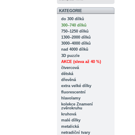
KATEGORIE
do 300 dílků
300–740 dílků
750–1250 dílků
1300–2000 dílků
3000–4000 dílků
nad 4000 dílků
3D puzzle
AKCE (sleva až 40 %)
čtvercová
dětská
dřevěná
extra velké dílky
fluorescentní
hlavolamy
kolekce Znamení
zvěrokruhu
kruhová
malé dílky
metalická
netradiční tvary