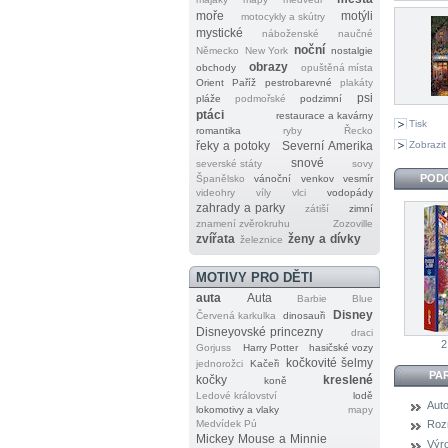
moře
motýli
motocykly a skútry
mystické
náboženské
naučné
noční
Německo
New York
nostalgie
obrazy
obchody
opuštěná místa
Orient
Paříž
pestrobarevné
plakáty
psi
pláže
podmořské
podzimní
ptáci
restaurace a kavárny
Tisk
romantika
ryby
Řecko
Zobrazit
řeky a potoky
Severní Amerika
snové
severské státy
sovy
POD
Španělsko
vánoční
venkov
vesmír
videohry
víly
vlci
vodopády
zahrady a parky
zátiší
zimní
znamení zvěrokruhu
Zozoville
zvířata
ženy a dívky
železnice
MOTIVY PRO DĚTI
auta
Auta
Barbie
Blue
Disney
Červená karkulka
dinosauři
Disneyovské princezny
draci
2
Gorjuss
Harry Potter
hasičské vozy
kočkovité šelmy
jednorožci
Kačeři
PA
kočky
kreslené
koně
Ledové království
lodě
Auto
lokomotivy a vlaky
mapy
Medvídek Pú
Roz
Mickey Mouse a Minnie
Výr