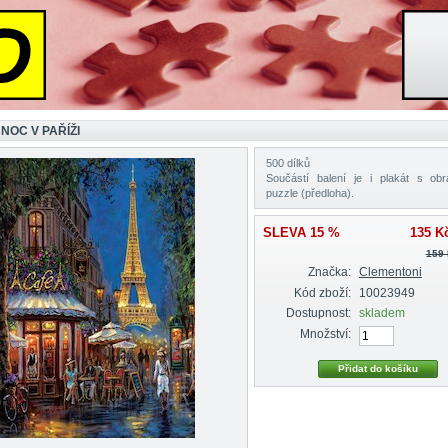
NOC V PAŘÍŽI
500 dílků
Součástí balení je i plakát s ob
puzzle (předloha).
SLEVA 15 %
135 K
159
Značka:
Clementoni
Kód zboží:
10023949
Dostupnost:
skladem
Množství: