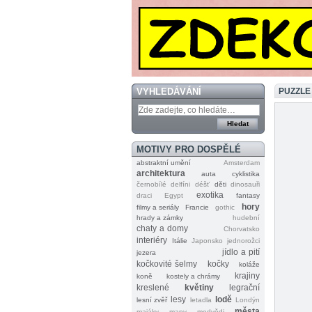
VYHLEDÁVÁNÍ
PUZZLE 
MOTIVY PRO DOSPĚLÉ
abstraktní umění
Amsterdam
architektura
auta
cyklistika
černobílé
delfíni
déšť
děti
dinosauři
exotika
draci
Egypt
fantasy
hory
filmy a seriály
Francie
gothic
hrady a zámky
hudební
chaty a domy
Chorvatsko
interiéry
Itálie
Japonsko
jednorožci
jídlo a pití
jezera
kočkovité šelmy
kočky
koláže
krajiny
koně
kostely a chrámy
kreslené
květiny
legrační
lesy
lodě
lesní zvěř
letadla
Londýn
města
majáky
mapy
medvědi