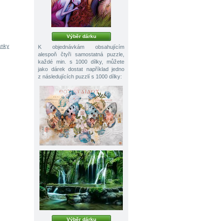
Výběr dárku
ánky
K objednávkám obsahujícím
alespoň čtyři samostatná puzzle,
každé min. s 1000 dílky, můžete
jako dárek dostat například jedno
z následujících puzzlí s 1000 dílky:
Výběr dárku