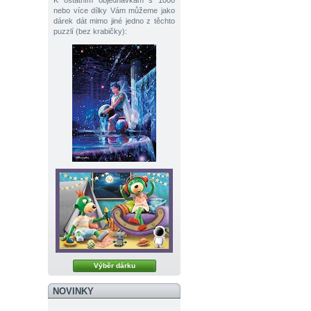
K ostatním objednávkám s 1000
nebo více dílky Vám můžeme jako
dárek dát mimo jiné jedno z těchto
puzzlí (bez krabičky):
Výběr dárku
NOVINKY