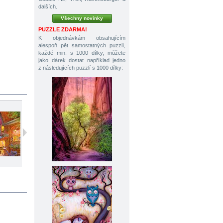
dalších.
Všechny novinky
PUZZLE ZDARMA!
K objednávkám obsahujícím
alespoň pět samostatných puzzlí,
každé min. s 1000 dílky, můžete
jako dárek dostat například jedno
z následujících puzzlí s 1000 dílky:
500 dílků
500 dílků
1000 dílků