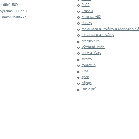
t dílků:
500
Paříž
 výrobce:
35577.8
Francie
:
8005125355778
Eiffelova věž
obrazy
restaurace a kavárny a obchody a st
restaurace a kavárny
architektura
výtvarné umění
ženy a dívky
stromy
cyklistika
víno
sport
nápoje
jídlo a pití