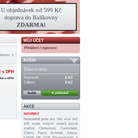
MŮJ ÚČET
Přihlášení / registrace
rázkem z
KOŠÍK
Žádné produkty
č
s DPH
Dopravné
0 Kč
 Kč
s DPH
Celkem
0 Kč
Košík
K pokladně
AKCE
NOVINKY
Naskladnili jsme pro Vás více než
100 zcela nových motivů puzzlí
značek Clementoni, Castorland,
Cherry Pazzi, Schmidt, Educa,
Cobble Hill, Trefl, Ravensburger a