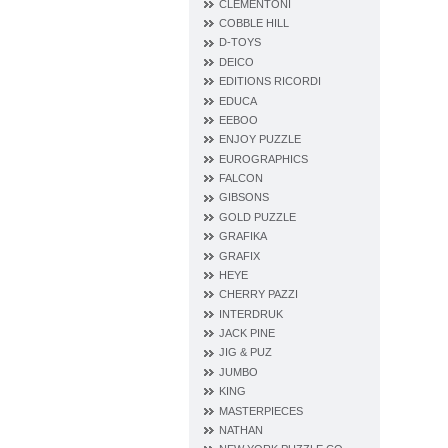
CLEMENTONI
COBBLE HILL
D‐TOYS
DEICO
EDITIONS RICORDI
EDUCA
EEBOO
ENJOY PUZZLE
EUROGRAPHICS
FALCON
GIBSONS
GOLD PUZZLE
GRAFIKA
GRAFIX
HEYE
CHERRY PAZZI
INTERDRUK
JACK PINE
JIG & PUZ
JUMBO
KING
MASTERPIECES
NATHAN