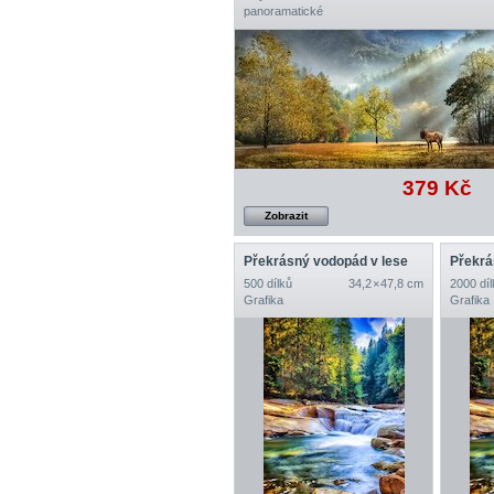
panoramatické
379 Kč
Zobrazit
Překrásný vodopád v lese
Překrá
500 dílků
34,2 × 47,8 cm
2000 díl
Grafika
Grafika