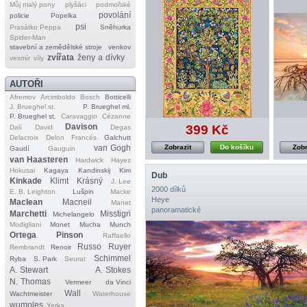
Můj malý pony
plyšáci
podmořské
povolání
policie
Popelka
psi
Prasátko Peppa
Sněhurka
Spider‐Man
stavební a zemědělské stroje
venkov
zvířata
ženy a dívky
vesmír
víly
AUTOŘI
Afremov
Arcimboldo
Bosch
Botticelli
J. Brueghel st.
P. Brueghel ml.
P. Brueghel st.
Caravaggio
Cézanne
Davison
399 Kč
Dalí
David
Degas
Delacroix
Delon
Francés
Galchutt
van Gogh
Zobrazit
Do košíku
Zobr
Gaudí
Gauguin
van Haasteren
Hardwick
Hayez
Hokusai
Kagaya
Kandinskij
Kim
Dub
Kinkade
Klimt
Krásný
J. Lee
2000 dílků
E. B. Leighton
Lušpin
Macke
Heye
Maclean
Macneil
Manet
panoramatické
Marchetti
Misstigri
Michelangelo
Modigliani
Monet
Mucha
Munch
Ortega
Pinson
Raffaello
Russo
Ruyer
Rembrandt
Renoir
Schimmel
Ryba
S. Park
Seurat
A. Stewart
A. Stokes
N. Thomas
Vermeer
da Vinci
Wall
Wachtmeister
Waterhouse
wumples
Yerka