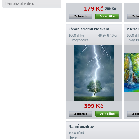
International orders
179 Kč
299 Kč
Zobrazit
Do košíku
Zobr
Zásah stromu bleskem
V lese
1000 dílků
48,9 × 67,6 cm
1000 díl
Eurographics
Enjoy P
399 Kč
Zobrazit
Do košíku
Zobr
Ranní pozdrav
1000 dílků
Heye