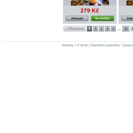
279 Kč
Zobrazit
Do košíku
Zobr
« Předchozí
1
2
3
4
5
32
...
Novinky
O firmě
Obchodní podmínky
Zpraco