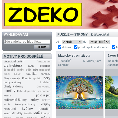
VYHLEDÁVÁNÍ
PUZZLE — STROMY
1148 produktů
od
do
dětská
pro dospělé a starší děti
f
Magický strom života
MOTIVY PRO DOSPĚLÉ
1000 dílků
69,3 × 49,3 cm
1000 díl
abstraktní umění
Amsterdam
Schmidt
Schmidt
architektura
auta
cyklistika
černobílé
delfíni
déšť
děti
dinosauři
exotika
draci
Egypt
fantasy
hory
filmy a seriály
Francie
gothic
hrady a zámky
hudební
chaty a domy
Chorvatsko
interiéry
Itálie
Japonsko
jednorožci
jídlo a pití
jezera
kočkovité šelmy
kočky
koláže
krajiny
koně
kostely a chrámy
kreslené
květiny
legrační
lesy
lodě
lesní zvěř
letadla
Londýn
města
majáky
mapy
medvědi