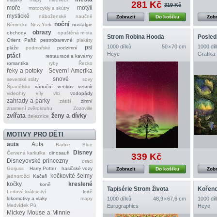
281 Kč
319 Kč
moře
motýli
motocykly a skútry
mystické
náboženské
naučné
Zobrazit
Do košíku
Zobr
noční
Německo
New York
nostalgie
obrazy
obchody
opuštěná místa
Strom Robina Hooda
Posled
Orient
Paříž
pestrobarevné
plakáty
1000 dílků
50 × 70 cm
1000 díl
psi
pláže
podmořské
podzimní
Heye
Grafika
ptáci
restaurace a kavárny
romantika
ryby
Řecko
řeky a potoky
Severní Amerika
snové
severské státy
sovy
Španělsko
vánoční
venkov
vesmír
videohry
víly
vlci
vodopády
zahrady a parky
zátiší
zimní
znamení zvěrokruhu
Zozoville
zvířata
ženy a dívky
železnice
MOTIVY PRO DĚTI
auta
Auta
Barbie
Blue
Disney
Červená karkulka
dinosauři
339 Kč
Disneyovské princezny
draci
Gorjuss
Harry Potter
hasičské vozy
Zobrazit
Do košíku
Zobr
kočkovité šelmy
jednorožci
Kačeři
kočky
kreslené
koně
Tapisérie Strom života
Kořeno
Ledové království
lodě
lokomotivy a vlaky
mapy
1000 dílků
48,9 × 67,6 cm
1000 díl
Medvídek Pú
Eurographics
Heye
Mickey Mouse a Minnie