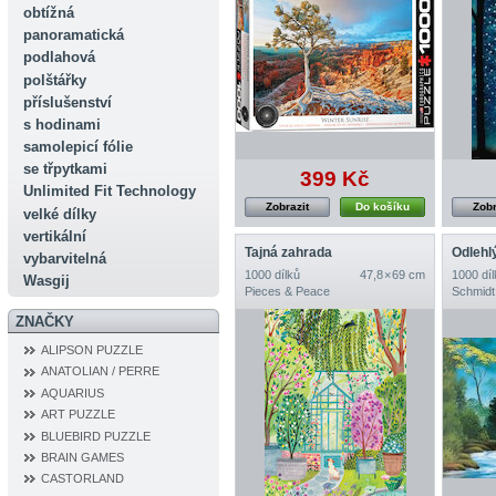
obtížná
panoramatická
podlahová
polštářky
příslušenství
s hodinami
samolepicí fólie
se třpytkami
399 Kč
Unlimited Fit Technology
Zobrazit
Do košíku
Zobr
velké dílky
vertikální
Tajná zahrada
Odlehl
vybarvitelná
1000 dílků
47,8 × 69 cm
1000 díl
Wasgij
Pieces & Peace
Schmidt
ZNAČKY
ALIPSON PUZZLE
ANATOLIAN / PERRE
AQUARIUS
ART PUZZLE
BLUEBIRD PUZZLE
BRAIN GAMES
CASTORLAND