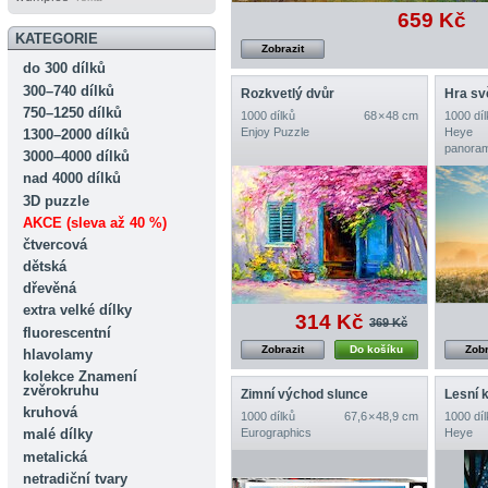
659 Kč
KATEGORIE
Zobrazit
do 300 dílků
300–740 dílků
Rozkvetlý dvůr
Hra sv
750–1250 dílků
1000 dílků
68 × 48 cm
1000 díl
Enjoy Puzzle
Heye
1300–2000 dílků
panoram
3000–4000 dílků
nad 4000 dílků
3D puzzle
AKCE (sleva až 40 %)
čtvercová
dětská
dřevěná
extra velké dílky
314 Kč
369 Kč
fluorescentní
Zobrazit
Do košíku
Zobr
hlavolamy
kolekce Znamení
zvěrokruhu
Zimní východ slunce
Lesní 
kruhová
1000 dílků
67,6 × 48,9 cm
1000 díl
malé dílky
Eurographics
Heye
metalická
netradiční tvary