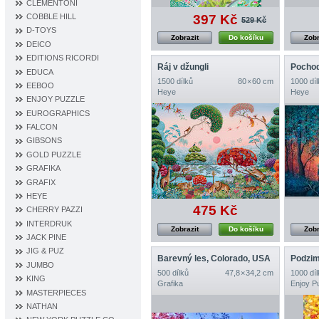
CLEMENTONI
397 Kč
COBBLE HILL
529 Kč
D‐TOYS
Zobrazit
Do košíku
Zobr
DEICO
EDITIONS RICORDI
Ráj v džungli
Pocho
EDUCA
1500 dílků
80 × 60 cm
1000 díl
EEBOO
Heye
Heye
ENJOY PUZZLE
EUROGRAPHICS
FALCON
GIBSONS
GOLD PUZZLE
GRAFIKA
GRAFIX
HEYE
475 Kč
CHERRY PAZZI
INTERDRUK
Zobrazit
Do košíku
Zobr
JACK PINE
JIG & PUZ
Barevný les, Colorado, USA
Podzim
JUMBO
500 dílků
47,8 × 34,2 cm
1000 díl
KING
Grafika
Enjoy P
MASTERPIECES
NATHAN