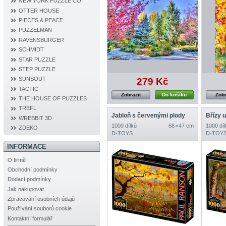
NEW YORK PUZZLE CO.
OTTER HOUSE
PIECES & PEACE
PUZZELMAN
RAVENSBURGER
SCHMIDT
STAR PUZZLE
STEP PUZZLE
SUNSOUT
279 Kč
TACTIC
Zobrazit
Do košíku
Zobr
THE HOUSE OF PUZZLES
TREFL
Jabloň s červenými plody
Břízy 
WREBBIT 3D
1000 dílků
68 × 47 cm
1000 díl
ZDEKO
D‐TOYS
D‐TOY
INFORMACE
O firmě
Obchodní podmínky
Dodací podmínky
Jak nakupovat
Zpracování osobních údajů
Používání souborů cookie
Kontaktní formulář