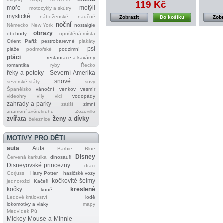
119 Kč
moře
motýli
motocykly a skútry
mystické
náboženské
naučné
Zobrazit
Do košíku
Zobr
noční
Německo
New York
nostalgie
obrazy
obchody
opuštěná místa
Orient
Paříž
pestrobarevné
plakáty
psi
pláže
podmořské
podzimní
ptáci
restaurace a kavárny
romantika
ryby
Řecko
řeky a potoky
Severní Amerika
snové
severské státy
sovy
Španělsko
vánoční
venkov
vesmír
videohry
víly
vlci
vodopády
zahrady a parky
zátiší
zimní
znamení zvěrokruhu
Zozoville
zvířata
ženy a dívky
železnice
MOTIVY PRO DĚTI
auta
Auta
Barbie
Blue
Disney
Červená karkulka
dinosauři
Disneyovské princezny
draci
Gorjuss
Harry Potter
hasičské vozy
kočkovité šelmy
jednorožci
Kačeři
kočky
kreslené
koně
Ledové království
lodě
lokomotivy a vlaky
mapy
Medvídek Pú
Mickey Mouse a Minnie