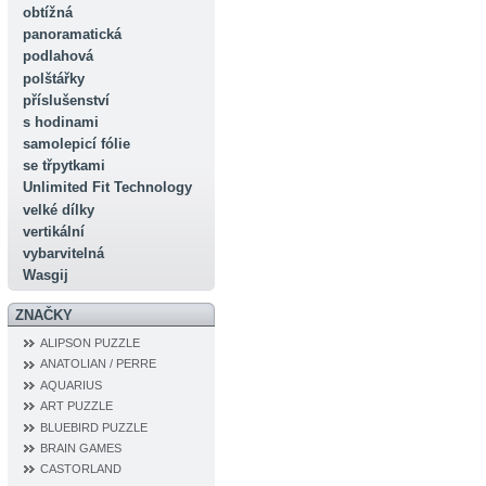
obtížná
panoramatická
podlahová
polštářky
příslušenství
s hodinami
samolepicí fólie
se třpytkami
Unlimited Fit Technology
velké dílky
vertikální
vybarvitelná
Wasgij
ZNAČKY
ALIPSON PUZZLE
ANATOLIAN / PERRE
AQUARIUS
ART PUZZLE
BLUEBIRD PUZZLE
BRAIN GAMES
CASTORLAND