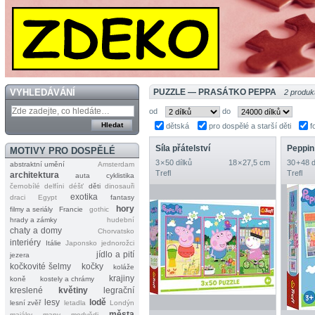
VYHLEDÁVÁNÍ
PUZZLE — PRASÁTKO PEPPA
2 produk
od
do
dětská
pro dospělé a starší děti
f
Síla přátelství
Peppin
MOTIVY PRO DOSPĚLÉ
3 × 50 dílků
18 × 27,5 cm
30 + 48 
abstraktní umění
Amsterdam
Trefl
Trefl
architektura
auta
cyklistika
černobílé
delfíni
déšť
děti
dinosauři
exotika
draci
Egypt
fantasy
hory
filmy a seriály
Francie
gothic
hrady a zámky
hudební
chaty a domy
Chorvatsko
interiéry
Itálie
Japonsko
jednorožci
jídlo a pití
jezera
kočkovité šelmy
kočky
koláže
krajiny
koně
kostely a chrámy
kreslené
květiny
legrační
lesy
lodě
lesní zvěř
letadla
Londýn
města
majáky
mapy
medvědi