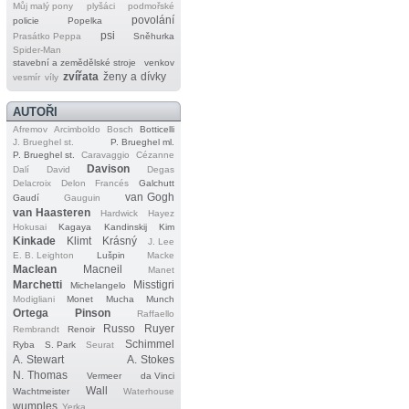
Můj malý pony
plyšáci
podmořské
povolání
policie
Popelka
psi
Prasátko Peppa
Sněhurka
Spider‐Man
stavební a zemědělské stroje
venkov
zvířata
ženy a dívky
vesmír
víly
AUTOŘI
Afremov
Arcimboldo
Bosch
Botticelli
J. Brueghel st.
P. Brueghel ml.
P. Brueghel st.
Caravaggio
Cézanne
Davison
Dalí
David
Degas
Delacroix
Delon
Francés
Galchutt
van Gogh
Gaudí
Gauguin
van Haasteren
Hardwick
Hayez
Hokusai
Kagaya
Kandinskij
Kim
Kinkade
Klimt
Krásný
J. Lee
E. B. Leighton
Lušpin
Macke
Maclean
Macneil
Manet
Marchetti
Misstigri
Michelangelo
Modigliani
Monet
Mucha
Munch
Ortega
Pinson
Raffaello
Russo
Ruyer
Rembrandt
Renoir
Schimmel
Ryba
S. Park
Seurat
A. Stewart
A. Stokes
N. Thomas
Vermeer
da Vinci
Wall
Wachtmeister
Waterhouse
wumples
Yerka