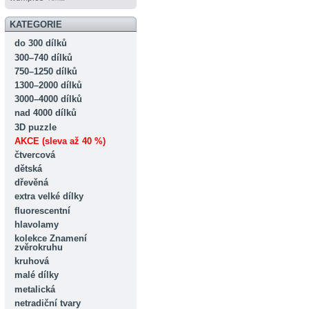
KATEGORIE
do 300 dílků
300–740 dílků
750–1250 dílků
1300–2000 dílků
3000–4000 dílků
nad 4000 dílků
3D puzzle
AKCE (sleva až 40 %)
čtvercová
dětská
dřevěná
extra velké dílky
fluorescentní
hlavolamy
kolekce Znamení
zvěrokruhu
kruhová
malé dílky
metalická
netradiční tvary