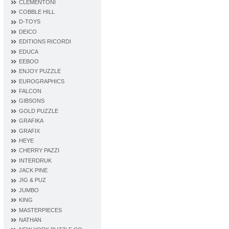
CLEMENTONI
COBBLE HILL
D‐TOYS
DEICO
EDITIONS RICORDI
EDUCA
EEBOO
ENJOY PUZZLE
EUROGRAPHICS
FALCON
GIBSONS
GOLD PUZZLE
GRAFIKA
GRAFIX
HEYE
CHERRY PAZZI
INTERDRUK
JACK PINE
JIG & PUZ
JUMBO
KING
MASTERPIECES
NATHAN