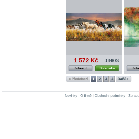
1 572 Kč
1 849 Kč
Zobrazit
Do košíku
Zobr
« Předchozí
1
2
3
4
Další »
Novinky
O firmě
Obchodní podmínky
Zpraco