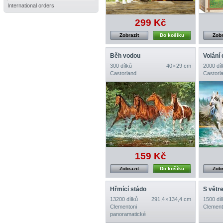
International orders
299 Kč
Zobrazit
Do košíku
Zobr
Běh vodou
Volání 
300 dílků
40 × 29 cm
2000 díl
Castorland
Castorl
159 Kč
Zobrazit
Do košíku
Zobr
Hřmící stádo
S větr
13200 dílků
291,4 × 134,4 cm
1500 díl
Clementoni
Clement
panoramatické