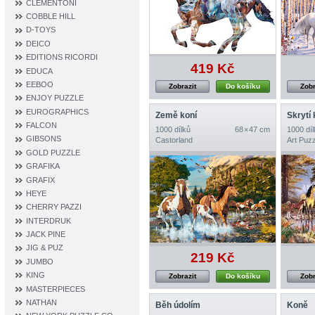
CLEMENTONI
COBBLE HILL
D‐TOYS
DEICO
EDITIONS RICORDI
419 Kč
EDUCA
EEBOO
Zobrazit
Do košíku
Zobr
ENJOY PUZZLE
EUROGRAPHICS
Země koní
Skrytí
FALCON
1000 dílků
68 × 47 cm
1000 díl
GIBSONS
Castorland
Art Puzz
GOLD PUZZLE
GRAFIKA
GRAFIX
HEYE
CHERRY PAZZI
INTERDRUK
JACK PINE
JIG & PUZ
219 Kč
JUMBO
KING
Zobrazit
Do košíku
Zobr
MASTERPIECES
NATHAN
Běh údolím
Koně