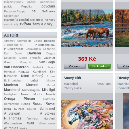
Můj malý pony
plyšáci
podmořské
povolání
policie
Popelka
psi
Prasátko Peppa
Sněhurka
Spider‐Man
stavební a zemědělské stroje
venkov
zvířata
ženy a dívky
vesmír
víly
AUTOŘI
Afremov
Arcimboldo
Bosch
Botticelli
J. Brueghel st.
P. Brueghel ml.
P. Brueghel st.
Caravaggio
Cézanne
Davison
Dalí
David
Degas
369 Kč
Delacroix
Delon
Francés
Galchutt
van Gogh
Gaudí
Gauguin
Zobrazit
Do košíku
Zobr
van Haasteren
Hardwick
Hayez
Hokusai
Kagaya
Kandinskij
Kim
Kinkade
Klimt
Krásný
J. Lee
Snový kůň
Divoký
E. B. Leighton
Lušpin
Macke
1000 dílků
70 × 50 cm
500 dílk
Maclean
Macneil
Manet
Cherry Pazzi
Clement
Marchetti
Misstigri
Michelangelo
Modigliani
Monet
Mucha
Munch
Ortega
Pinson
Raffaello
Russo
Ruyer
Rembrandt
Renoir
Schimmel
Ryba
S. Park
Seurat
A. Stewart
A. Stokes
N. Thomas
Vermeer
da Vinci
Wall
Wachtmeister
Waterhouse
wumples
Yerka