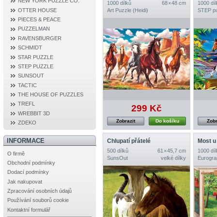
NEW YORK PUZZLE CO.
1000 dílků
68 × 48 cm
1000 díl
OTTER HOUSE
Art Puzzle (Heidi)
STEP p
PIECES & PEACE
PUZZELMAN
RAVENSBURGER
SCHMIDT
STAR PUZZLE
STEP PUZZLE
SUNSOUT
TACTIC
THE HOUSE OF PUZZLES
TREFL
299 Kč
WREBBIT 3D
Zobrazit
Do košíku
Zobr
ZDEKO
INFORMACE
Chlupatí přátelé
Most u
500 dílků
61 × 45,7 cm
1000 díl
O firmě
SunsOut
velké dílky
Eurogra
Obchodní podmínky
Dodací podmínky
Jak nakupovat
Zpracování osobních údajů
Používání souborů cookie
Kontaktní formulář