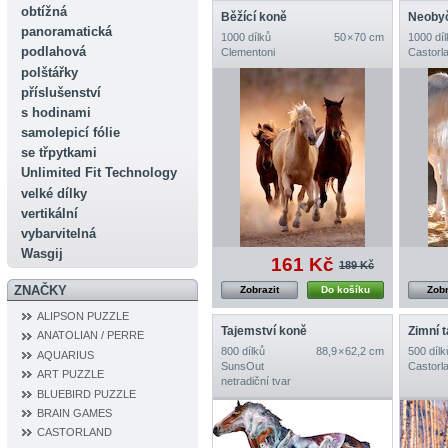
obtížná
Běžící koně
Neobyč
panoramatická
1000 dílků
50 × 70 cm
1000 díl
podlahová
Clementoni
Castorl
polštářky
příslušenství
s hodinami
samolepicí fólie
se třpytkami
Unlimited Fit Technology
velké dílky
vertikální
vybarvitelná
Wasgij
161 Kč
189 Kč
ZNAČKY
Zobrazit
Do košíku
Zobr
ALIPSON PUZZLE
Tajemství koně
Zimní t
ANATOLIAN / PERRE
800 dílků
88,9 × 62,2 cm
500 dílk
AQUARIUS
SunsOut
Castorl
ART PUZZLE
netradiční tvar
BLUEBIRD PUZZLE
BRAIN GAMES
CASTORLAND