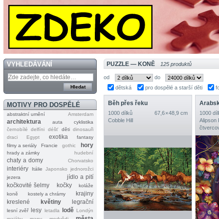
VYHLEDÁVÁNÍ
PUZZLE — KONĚ
125 produktů
od
do
dětská
pro dospělé a starší děti
f
Běh přes řeku
Arabsk
MOTIVY PRO DOSPĚLÉ
1000 dílků
67,6 × 48,9 cm
1000 díl
abstraktní umění
Amsterdam
Cobble Hill
Alipson
architektura
auta
cyklistika
čtverco
černobílé
delfíni
déšť
děti
dinosauři
exotika
draci
Egypt
fantasy
hory
filmy a seriály
Francie
gothic
hrady a zámky
hudební
chaty a domy
Chorvatsko
interiéry
Itálie
Japonsko
jednorožci
jídlo a pití
jezera
kočkovité šelmy
kočky
koláže
krajiny
koně
kostely a chrámy
kreslené
květiny
legrační
lesy
lodě
lesní zvěř
letadla
Londýn
města
majáky
mapy
medvědi