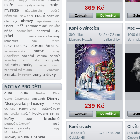
moře
motýli
motocykly a skútry
369 Kč
mystické
náboženské
naučné
noční
Zobrazit
Do košíku
Zobr
Německo
New York
nostalgie
obrazy
obchody
opuštěná místa
Orient
Paříž
pestrobarevné
plakáty
Koně o Vánocích
Moc — 
psi
pláže
podmořské
podzimní
300 dílků
34,2 × 47,8 cm
1000 díl
ptáci
restaurace a kavárny
Bluebird Puzzle
velké dílky
Schmidt
romantika
ryby
Řecko
řeky a potoky
Severní Amerika
snové
severské státy
sovy
Španělsko
vánoční
venkov
vesmír
videohry
víly
vlci
vodopády
zahrady a parky
zátiší
zimní
znamení zvěrokruhu
Zozoville
zvířata
ženy a dívky
železnice
MOTIVY PRO DĚTI
auta
Auta
Barbie
Blue
Disney
Červená karkulka
dinosauři
Disneyovské princezny
draci
239 Kč
Gorjuss
Harry Potter
hasičské vozy
kočkovité šelmy
jednorožci
Kačeři
Zobrazit
Do košíku
Zobr
kočky
kreslené
koně
Ledové království
lodě
Koně u vody
Chvíle 
lokomotivy a vlaky
mapy
Medvídek Pú
1000 dílků
67,6 × 48,9 cm
500 dílk
Mickey Mouse a Minnie
Cobble Hill
Cobble H