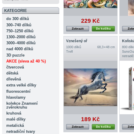
KATEGORIE
do 300 dílků
229 Kč
300–740 dílků
Zobrazit
Do košíku
Zobr
750–1250 dílků
1300–2000 dílků
Vznešený oř
Koňsk
3000–4000 dílků
1000 dílků
68,3 × 48 cm
800 dílk
nad 4000 dílků
Trefl
SunsOu
3D puzzle
netradič
AKCE (sleva až 40 %)
čtvercová
dětská
dřevěná
extra velké dílky
fluorescentní
hlavolamy
kolekce Znamení
zvěrokruhu
kruhová
189 Kč
malé dílky
metalická
Zobrazit
Do košíku
Zobr
netradiční tvary