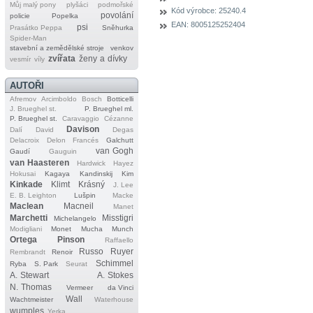
Můj malý pony
plyšáci
podmořské
Kód výrobce:
25240.4
povolání
policie
Popelka
EAN:
8005125252404
psi
Prasátko Peppa
Sněhurka
Spider‐Man
stavební a zemědělské stroje
venkov
zvířata
ženy a dívky
vesmír
víly
AUTOŘI
Afremov
Arcimboldo
Bosch
Botticelli
J. Brueghel st.
P. Brueghel ml.
P. Brueghel st.
Caravaggio
Cézanne
Davison
Dalí
David
Degas
Delacroix
Delon
Francés
Galchutt
van Gogh
Gaudí
Gauguin
van Haasteren
Hardwick
Hayez
Hokusai
Kagaya
Kandinskij
Kim
Kinkade
Klimt
Krásný
J. Lee
E. B. Leighton
Lušpin
Macke
Maclean
Macneil
Manet
Marchetti
Misstigri
Michelangelo
Modigliani
Monet
Mucha
Munch
Ortega
Pinson
Raffaello
Russo
Ruyer
Rembrandt
Renoir
Schimmel
Ryba
S. Park
Seurat
A. Stewart
A. Stokes
N. Thomas
Vermeer
da Vinci
Wall
Wachtmeister
Waterhouse
wumples
Yerka