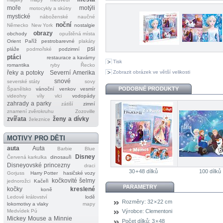
moře
motýli
motocykly a skútry
mystické
náboženské
naučné
noční
Německo
New York
nostalgie
obrazy
obchody
opuštěná místa
Orient
Paříž
pestrobarevné
plakáty
psi
pláže
podmořské
podzimní
ptáci
restaurace a kavárny
Tisk
romantika
ryby
Řecko
Zobrazit obrázek ve větší velikosti
řeky a potoky
Severní Amerika
snové
severské státy
sovy
PODOBNÉ PRODUKTY
Španělsko
vánoční
venkov
vesmír
videohry
víly
vlci
vodopády
zahrady a parky
zátiší
zimní
znamení zvěrokruhu
Zozoville
zvířata
ženy a dívky
železnice
MOTIVY PRO DĚTI
auta
Auta
Barbie
Blue
Disney
Červená karkulka
dinosauři
Disneyovské princezny
draci
30 + 48 dílků
100 dílků
Gorjuss
Harry Potter
hasičské vozy
kočkovité šelmy
jednorožci
Kačeři
PARAMETRY
kočky
kreslené
koně
Ledové království
lodě
Rozměry:
32 × 22 cm
lokomotivy a vlaky
mapy
Medvídek Pú
Výrobce:
Clementoni
Mickey Mouse a Minnie
Počet dílků:
3 × 48