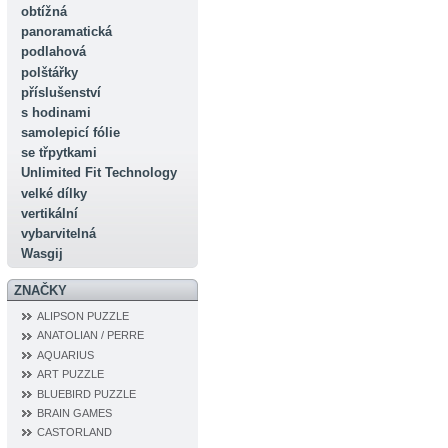
obtížná
panoramatická
podlahová
polštářky
příslušenství
s hodinami
samolepicí fólie
se třpytkami
Unlimited Fit Technology
velké dílky
vertikální
vybarvitelná
Wasgij
ZNAČKY
ALIPSON PUZZLE
ANATOLIAN / PERRE
AQUARIUS
ART PUZZLE
BLUEBIRD PUZZLE
BRAIN GAMES
CASTORLAND