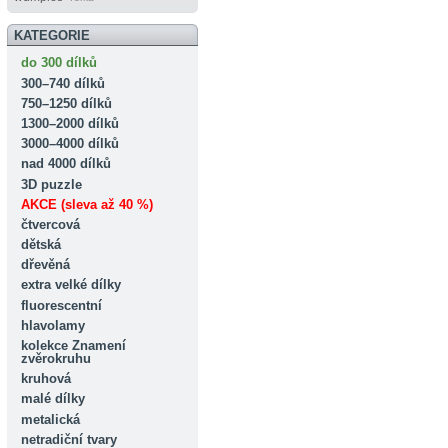
KATEGORIE
do 300 dílků
300–740 dílků
750–1250 dílků
1300–2000 dílků
3000–4000 dílků
nad 4000 dílků
3D puzzle
AKCE (sleva až 40 %)
čtvercová
dětská
dřevěná
extra velké dílky
fluorescentní
hlavolamy
kolekce Znamení
zvěrokruhu
kruhová
malé dílky
metalická
netradiční tvary