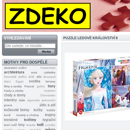
VYHLEDÁVÁNÍ
PUZZLE LEDOVÉ KRÁLOVSTVÍ II
MOTIVY PRO DOSPĚLÉ
abstraktní umění
Amsterdam
architektura
auta
cyklistika
černobílé
delfíni
déšť
děti
dinosauři
exotika
draci
Egypt
fantasy
hory
filmy a seriály
Francie
gothic
hrady a zámky
hudební
chaty a domy
Chorvatsko
interiéry
Itálie
Japonsko
jednorožci
jídlo a pití
jezera
kočkovité šelmy
kočky
koláže
krajiny
koně
kostely a chrámy
kreslené
květiny
legrační
lesy
lodě
lesní zvěř
letadla
Londýn
města
majáky
mapy
medvědi