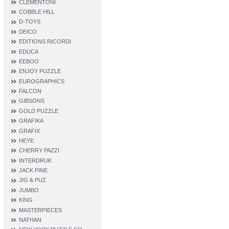
CLEMENTONI
COBBLE HILL
D‐TOYS
DEICO
EDITIONS RICORDI
EDUCA
EEBOO
ENJOY PUZZLE
EUROGRAPHICS
FALCON
GIBSONS
GOLD PUZZLE
GRAFIKA
GRAFIX
HEYE
CHERRY PAZZI
INTERDRUK
JACK PINE
JIG & PUZ
JUMBO
KING
MASTERPIECES
NATHAN