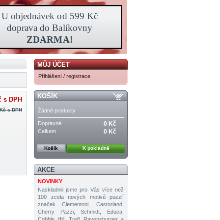
MŮJ ÚČET
Přihlášení / registrace
KOŠÍK
č
s DPH
 Kč
s DPH
Žádné produkty
Dopravné
0 Kč
Celkem
0 Kč
Košík
K pokladně
AKCE
NOVINKY
Naskladnili jsme pro Vás více než
100 zcela nových motivů puzzlí
značek Clementoni, Castorland,
Cherry Pazzi, Schmidt, Educa,
Cobble Hill, Trefl, Ravensburger a