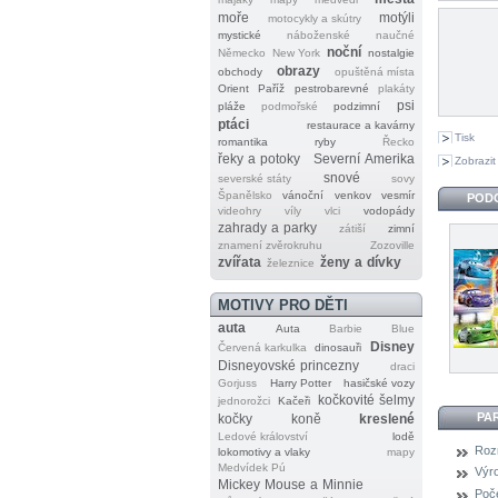
moře
motýli
motocykly a skútry
mystické
náboženské
naučné
noční
Německo
New York
nostalgie
obrazy
obchody
opuštěná místa
Orient
Paříž
pestrobarevné
plakáty
psi
pláže
podmořské
podzimní
ptáci
restaurace a kavárny
Tisk
romantika
ryby
Řecko
řeky a potoky
Severní Amerika
Zobrazit
snové
severské státy
sovy
Španělsko
vánoční
venkov
vesmír
POD
videohry
víly
vlci
vodopády
zahrady a parky
zátiší
zimní
znamení zvěrokruhu
Zozoville
zvířata
ženy a dívky
železnice
MOTIVY PRO DĚTI
auta
Auta
Barbie
Blue
Disney
Červená karkulka
dinosauři
Disneyovské princezny
draci
Gorjuss
Harry Potter
hasičské vozy
kočkovité šelmy
jednorožci
Kačeři
PA
kočky
koně
kreslené
Ledové království
lodě
Roz
lokomotivy a vlaky
mapy
Medvídek Pú
Výr
Mickey Mouse a Minnie
Poče