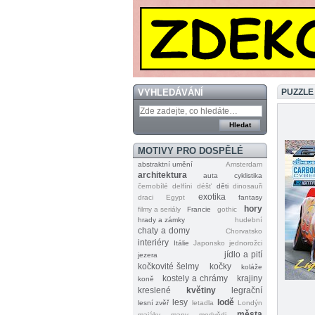
VYHLEDÁVÁNÍ
PUZZLE
MOTIVY PRO DOSPĚLÉ
abstraktní umění
Amsterdam
architektura
auta
cyklistika
černobílé
delfíni
déšť
děti
dinosauři
exotika
draci
Egypt
fantasy
hory
filmy a seriály
Francie
gothic
hrady a zámky
hudební
chaty a domy
Chorvatsko
interiéry
Itálie
Japonsko
jednorožci
jídlo a pití
jezera
kočkovité šelmy
kočky
koláže
kostely a chrámy
krajiny
koně
kreslené
květiny
legrační
lesy
lodě
lesní zvěř
letadla
Londýn
města
majáky
mapy
medvědi