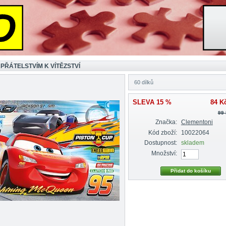
 PŘÁTELSTVÍM K VÍTĚZSTVÍ
60 dílků
SLEVA 15 %
84 K
99
Značka:
Clementoni
Kód zboží:
10022064
Dostupnost:
skladem
Množství: