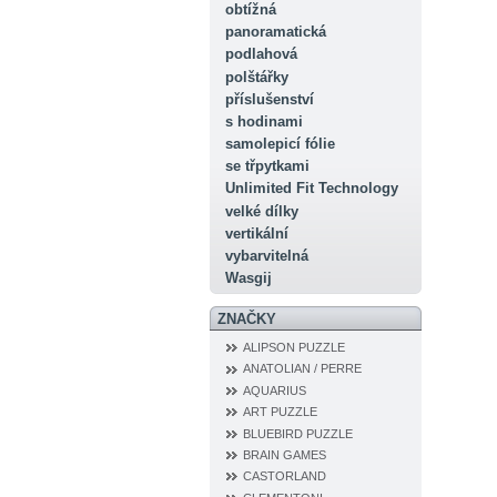
obtížná
panoramatická
podlahová
polštářky
příslušenství
s hodinami
samolepicí fólie
se třpytkami
Unlimited Fit Technology
velké dílky
vertikální
vybarvitelná
Wasgij
ZNAČKY
ALIPSON PUZZLE
ANATOLIAN / PERRE
AQUARIUS
ART PUZZLE
BLUEBIRD PUZZLE
BRAIN GAMES
CASTORLAND