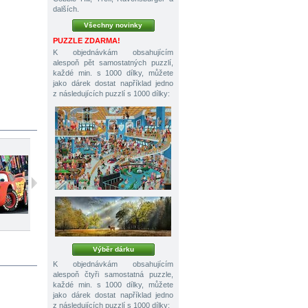
dalších.
Všechny novinky
PUZZLE ZDARMA!
K objednávkám obsahujícím
alespoň pět samostatných puzzlí,
každé min. s 1000 dílky, můžete
jako dárek dostat například jedno
z následujících puzzlí s 1000 dílky:
60 dílků
30 + 48 dílků
104 dílků
Výběr dárku
K objednávkám obsahujícím
alespoň čtyři samostatná puzzle,
každé min. s 1000 dílky, můžete
jako dárek dostat například jedno
z následujících puzzlí s 1000 dílky: