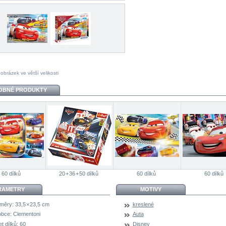
 obrázek ve větší velikosti
OBNÉ PRODUKTY
60 dílků
20 + 36 + 50 dílků
60 dílků
60 dílků
RAMETRY
MOTIVY
měry:
33,5 × 23,5 cm
kreslené
obce:
Clementoni
Auta
t dílků:
60
Disney