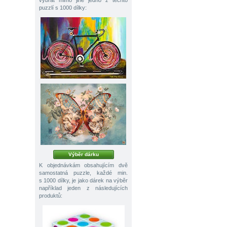
vybrat mimo jiné jedno z těchto
puzzlí s 1000 dílky:
Výběr dárku
K objednávkám obsahujícím dvě
samostatná puzzle, každé min.
s 1000 dílky, je jako dárek na výběr
například jeden z následujících
produktů: