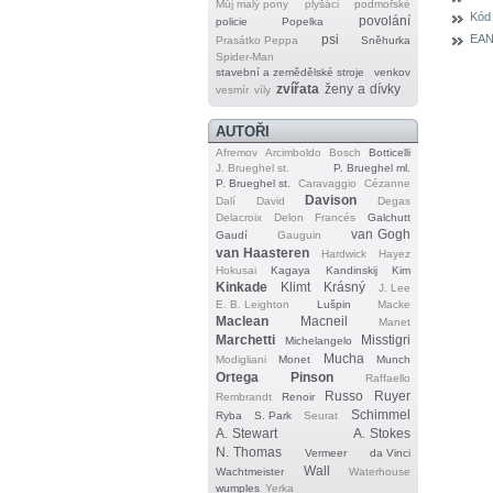
Můj malý pony
plyšáci
podmořské
Kód
povolání
policie
Popelka
EAN
psi
Prasátko Peppa
Sněhurka
Spider‐Man
stavební a zemědělské stroje
venkov
zvířata
ženy a dívky
vesmír
víly
AUTOŘI
Afremov
Arcimboldo
Bosch
Botticelli
J. Brueghel st.
P. Brueghel ml.
P. Brueghel st.
Caravaggio
Cézanne
Davison
Dalí
David
Degas
Delacroix
Delon
Francés
Galchutt
van Gogh
Gaudí
Gauguin
van Haasteren
Hardwick
Hayez
Hokusai
Kagaya
Kandinskij
Kim
Kinkade
Klimt
Krásný
J. Lee
E. B. Leighton
Lušpin
Macke
Maclean
Macneil
Manet
Marchetti
Misstigri
Michelangelo
Mucha
Modigliani
Monet
Munch
Ortega
Pinson
Raffaello
Russo
Ruyer
Rembrandt
Renoir
Schimmel
Ryba
S. Park
Seurat
A. Stewart
A. Stokes
N. Thomas
Vermeer
da Vinci
Wall
Wachtmeister
Waterhouse
wumples
Yerka