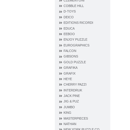
CLEMENTONI
COBBLE HILL
D‐TOYS
DEICO
EDITIONS RICORDI
EDUCA
EEBOO
ENJOY PUZZLE
EUROGRAPHICS
FALCON
GIBSONS
GOLD PUZZLE
GRAFIKA
GRAFIX
HEYE
CHERRY PAZZI
INTERDRUK
JACK PINE
JIG & PUZ
JUMBO
KING
MASTERPIECES
NATHAN
NEW YORK PUZZLE CO.