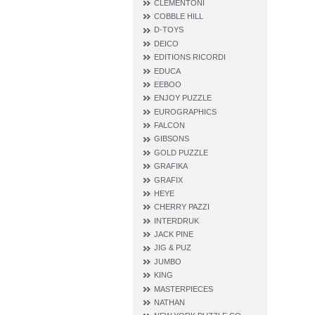
CLEMENTONI
COBBLE HILL
D‐TOYS
DEICO
EDITIONS RICORDI
EDUCA
EEBOO
ENJOY PUZZLE
EUROGRAPHICS
FALCON
GIBSONS
GOLD PUZZLE
GRAFIKA
GRAFIX
HEYE
CHERRY PAZZI
INTERDRUK
JACK PINE
JIG & PUZ
JUMBO
KING
MASTERPIECES
NATHAN