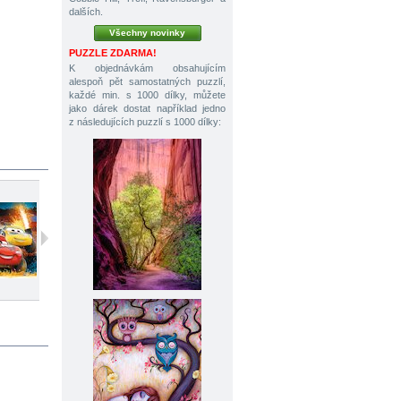
dalších.
Všechny novinky
PUZZLE ZDARMA!
K objednávkám obsahujícím
alespoň pět samostatných puzzlí,
každé min. s 1000 dílky, můžete
jako dárek dostat například jedno
z následujících puzzlí s 1000 dílky:
60 dílků
60 dílků
160 dílků