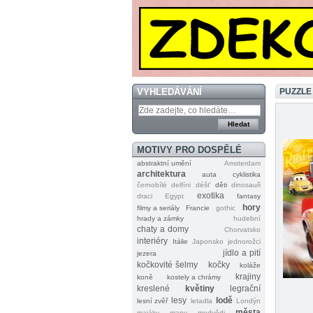
VYHLEDÁVÁNÍ
PUZZLE
MOTIVY PRO DOSPĚLÉ
abstraktní umění
Amsterdam
architektura
auta
cyklistika
černobílé
delfíni
déšť
děti
dinosauři
exotika
draci
Egypt
fantasy
hory
filmy a seriály
Francie
gothic
hrady a zámky
hudební
chaty a domy
Chorvatsko
interiéry
Itálie
Japonsko
jednorožci
jídlo a pití
jezera
kočkovité šelmy
kočky
koláže
krajiny
koně
kostely a chrámy
kreslené
květiny
legrační
lesy
lodě
lesní zvěř
letadla
Londýn
města
majáky
mapy
medvědi