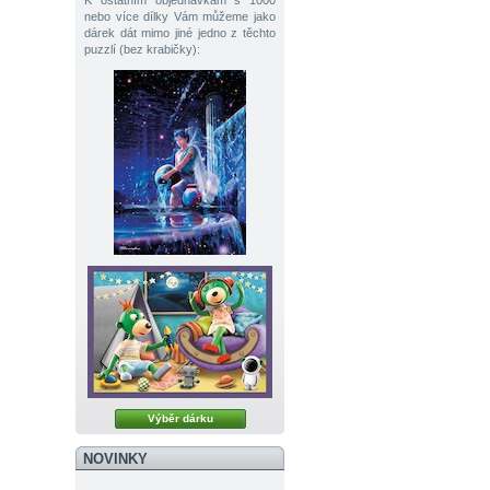
K ostatním objednávkám s 1000
nebo více dílky Vám můžeme jako
dárek dát mimo jiné jedno z těchto
puzzlí (bez krabičky):
Výběr dárku
NOVINKY