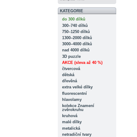
KATEGORIE
do 300 dílků
300–740 dílků
750–1250 dílků
1300–2000 dílků
3000–4000 dílků
nad 4000 dílků
3D puzzle
AKCE (sleva až 40 %)
čtvercová
dětská
dřevěná
extra velké dílky
fluorescentní
hlavolamy
kolekce Znamení
zvěrokruhu
kruhová
malé dílky
metalická
netradiční tvary