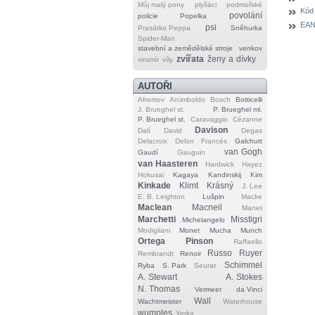
Můj malý pony
plyšáci
podmořské
Kód
povolání
policie
Popelka
EAN
psi
Prasátko Peppa
Sněhurka
Spider‐Man
stavební a zemědělské stroje
venkov
zvířata
ženy a dívky
vesmír
víly
AUTOŘI
Afremov
Arcimboldo
Bosch
Botticelli
J. Brueghel st.
P. Brueghel ml.
P. Brueghel st.
Caravaggio
Cézanne
Davison
Dalí
David
Degas
Delacroix
Delon
Francés
Galchutt
van Gogh
Gaudí
Gauguin
van Haasteren
Hardwick
Hayez
Hokusai
Kagaya
Kandinskij
Kim
Kinkade
Klimt
Krásný
J. Lee
E. B. Leighton
Lušpin
Macke
Maclean
Macneil
Manet
Marchetti
Misstigri
Michelangelo
Modigliani
Monet
Mucha
Munch
Ortega
Pinson
Raffaello
Russo
Ruyer
Rembrandt
Renoir
Schimmel
Ryba
S. Park
Seurat
A. Stewart
A. Stokes
N. Thomas
Vermeer
da Vinci
Wall
Wachtmeister
Waterhouse
wumples
Yerka