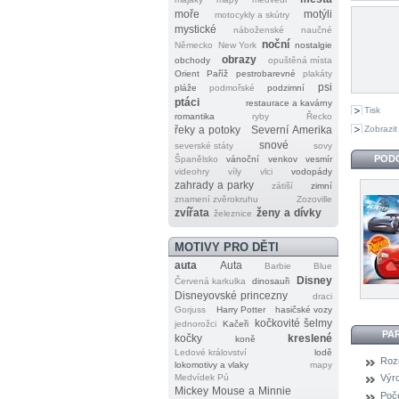
moře
motýli
motocykly a skútry
mystické
náboženské
naučné
noční
Německo
New York
nostalgie
obrazy
obchody
opuštěná místa
Orient
Paříž
pestrobarevné
plakáty
psi
pláže
podmořské
podzimní
ptáci
restaurace a kavárny
Tisk
romantika
ryby
Řecko
Zobrazit
řeky a potoky
Severní Amerika
snové
severské státy
sovy
POD
Španělsko
vánoční
venkov
vesmír
videohry
víly
vlci
vodopády
zahrady a parky
zátiší
zimní
znamení zvěrokruhu
Zozoville
zvířata
ženy a dívky
železnice
MOTIVY PRO DĚTI
auta
Auta
Barbie
Blue
Disney
Červená karkulka
dinosauři
Disneyovské princezny
draci
Gorjuss
Harry Potter
hasičské vozy
kočkovité šelmy
jednorožci
Kačeři
PA
kočky
kreslené
koně
Ledové království
lodě
Roz
lokomotivy a vlaky
mapy
Medvídek Pú
Výr
Mickey Mouse a Minnie
Poče