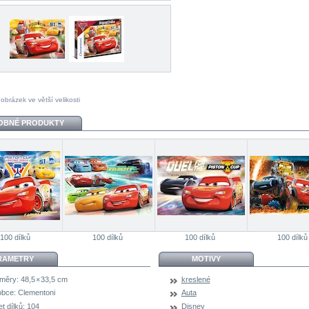
 obrázek ve větší velikosti
OBNÉ PRODUKTY
100 dílků
100 dílků
100 dílků
100 dílků
RAMETRY
MOTIVY
měry:
48,5 × 33,5 cm
kreslené
obce:
Clementoni
Auta
t dílků:
104
Disney