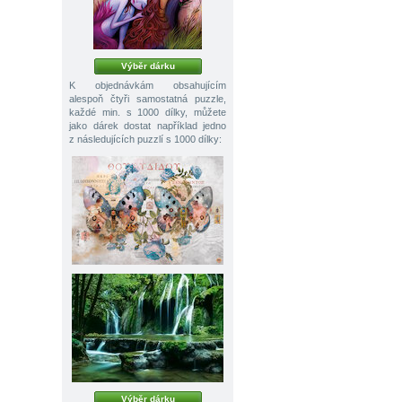
Výběr dárku
K objednávkám obsahujícím
alespoň čtyři samostatná puzzle,
každé min. s 1000 dílky, můžete
jako dárek dostat například jedno
z následujících puzzlí s 1000 dílky:
Výběr dárku