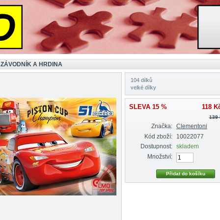
 ZÁVODNÍK A HRDINA
104 dílků
velké dílky
SLEVA 15 %
118 K
139
Značka:
Clementoni
Kód zboží:
10022077
Dostupnost:
skladem
Množství: