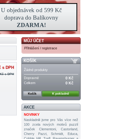
MŮJ ÚČET
Přihlášení / registrace
KOŠÍK
č
s DPH
Žádné produkty
 Kč
s DPH
Dopravné
0 Kč
Celkem
0 Kč
Košík
K pokladně
AKCE
NOVINKY
Naskladnili jsme pro Vás více než
100 zcela nových motivů puzzlí
značek Clementoni, Castorland,
Cherry Pazzi, Schmidt, Educa,
Cobble Hill, Trefl, Ravensburger a