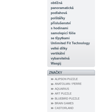
obtížná
panoramatická
podlahová
polštářky
příslušenství
s hodinami
samolepicí fólie
se třpytkami
Unlimited Fit Technology
velké dílky
vertikální
vybarvitelná
Wasgij
ZNAČKY
ALIPSON PUZZLE
ANATOLIAN / PERRE
AQUARIUS
ART PUZZLE
BLUEBIRD PUZZLE
BRAIN GAMES
CASTORLAND