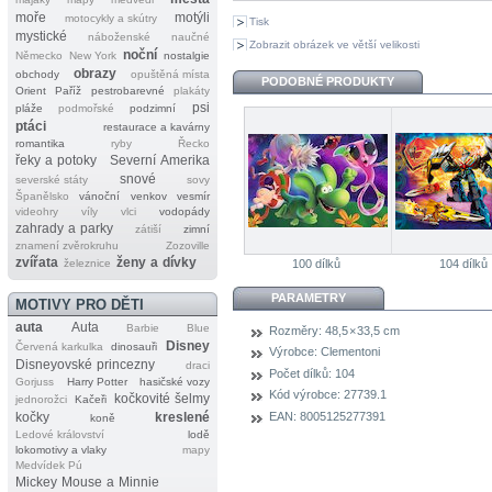
moře
motýli
motocykly a skútry
Tisk
mystické
náboženské
naučné
Zobrazit obrázek ve větší velikosti
noční
Německo
New York
nostalgie
obrazy
obchody
opuštěná místa
PODOBNÉ PRODUKTY
Orient
Paříž
pestrobarevné
plakáty
psi
pláže
podmořské
podzimní
ptáci
restaurace a kavárny
romantika
ryby
Řecko
řeky a potoky
Severní Amerika
snové
severské státy
sovy
Španělsko
vánoční
venkov
vesmír
videohry
víly
vlci
vodopády
zahrady a parky
zátiší
zimní
znamení zvěrokruhu
Zozoville
zvířata
ženy a dívky
železnice
100 dílků
104 dílků
PARAMETRY
MOTIVY PRO DĚTI
auta
Auta
Barbie
Blue
Rozměry:
48,5 × 33,5 cm
Disney
Červená karkulka
dinosauři
Výrobce:
Clementoni
Disneyovské princezny
draci
Počet dílků:
104
Gorjuss
Harry Potter
hasičské vozy
Kód výrobce:
27739.1
kočkovité šelmy
jednorožci
Kačeři
EAN:
8005125277391
kočky
kreslené
koně
Ledové království
lodě
lokomotivy a vlaky
mapy
Medvídek Pú
Mickey Mouse a Minnie