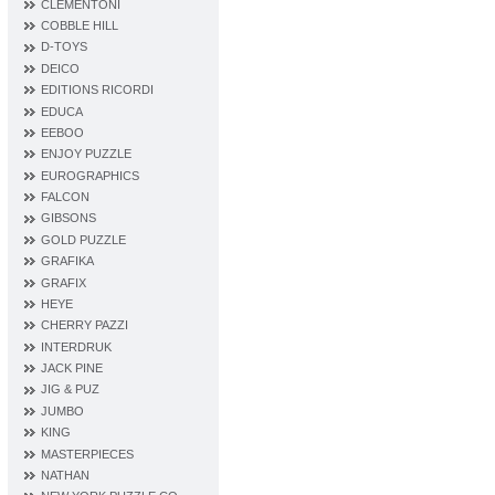
CLEMENTONI
COBBLE HILL
D‐TOYS
DEICO
EDITIONS RICORDI
EDUCA
EEBOO
ENJOY PUZZLE
EUROGRAPHICS
FALCON
GIBSONS
GOLD PUZZLE
GRAFIKA
GRAFIX
HEYE
CHERRY PAZZI
INTERDRUK
JACK PINE
JIG & PUZ
JUMBO
KING
MASTERPIECES
NATHAN