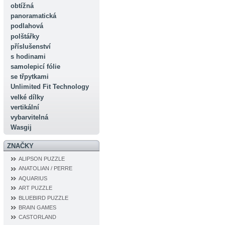
obtížná
panoramatická
podlahová
polštářky
příslušenství
s hodinami
samolepicí fólie
se třpytkami
Unlimited Fit Technology
velké dílky
vertikální
vybarvitelná
Wasgij
ZNAČKY
ALIPSON PUZZLE
ANATOLIAN / PERRE
AQUARIUS
ART PUZZLE
BLUEBIRD PUZZLE
BRAIN GAMES
CASTORLAND