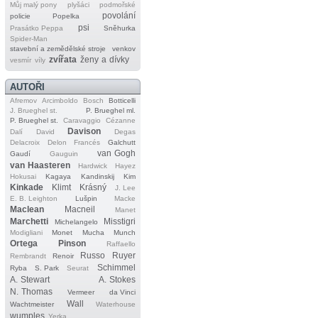
Můj malý pony
plyšáci
podmořské
povolání
policie
Popelka
psi
Prasátko Peppa
Sněhurka
Spider‐Man
stavební a zemědělské stroje
venkov
zvířata
ženy a dívky
vesmír
víly
AUTOŘI
Afremov
Arcimboldo
Bosch
Botticelli
J. Brueghel st.
P. Brueghel ml.
P. Brueghel st.
Caravaggio
Cézanne
Davison
Dalí
David
Degas
Delacroix
Delon
Francés
Galchutt
van Gogh
Gaudí
Gauguin
van Haasteren
Hardwick
Hayez
Hokusai
Kagaya
Kandinskij
Kim
Kinkade
Klimt
Krásný
J. Lee
E. B. Leighton
Lušpin
Macke
Maclean
Macneil
Manet
Marchetti
Misstigri
Michelangelo
Modigliani
Monet
Mucha
Munch
Ortega
Pinson
Raffaello
Russo
Ruyer
Rembrandt
Renoir
Schimmel
Ryba
S. Park
Seurat
A. Stewart
A. Stokes
N. Thomas
Vermeer
da Vinci
Wall
Wachtmeister
Waterhouse
wumples
Yerka