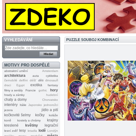
VYHLEDÁVÁNÍ
PUZZLE SOUBOJ KOMBINACÍ
MOTIVY PRO DOSPĚLÉ
abstraktní umění
Amsterdam
architektura
auta
cyklistika
černobílé
delfíni
déšť
děti
dinosauři
exotika
draci
Egypt
fantasy
hory
filmy a seriály
Francie
gothic
hrady a zámky
hudební
chaty a domy
Chorvatsko
interiéry
Itálie
Japonsko
jednorožci
jídlo a pití
jezera
kočkovité šelmy
kočky
koláže
krajiny
koně
kostely a chrámy
kreslené
květiny
legrační
lesy
lodě
lesní zvěř
letadla
Londýn
města
majáky
mapy
medvědi