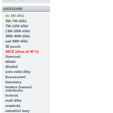
KATEGORIE
do 300 dílků
300–740 dílků
750–1250 dílků
1300–2000 dílků
3000–4000 dílků
nad 4000 dílků
3D puzzle
AKCE (sleva až 40 %)
čtvercová
dětská
dřevěná
extra velké dílky
fluorescentní
hlavolamy
kolekce Znamení
zvěrokruhu
kruhová
malé dílky
metalická
netradiční tvary