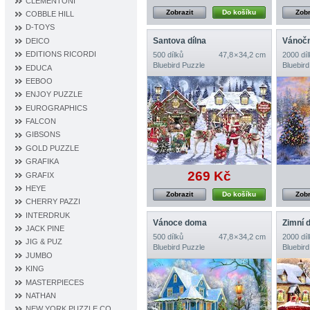
CLEMENTONI
Zobrazit
Do košíku
Zobr
COBBLE HILL
D‐TOYS
Santova dílna
Vánoč
DEICO
EDITIONS RICORDI
500 dílků
47,8 × 34,2 cm
2000 díl
Bluebird Puzzle
Bluebird
EDUCA
EEBOO
ENJOY PUZZLE
EUROGRAPHICS
FALCON
GIBSONS
GOLD PUZZLE
GRAFIKA
269 Kč
GRAFIX
HEYE
Zobrazit
Do košíku
Zobr
CHERRY PAZZI
INTERDRUK
Vánoce doma
Zimní 
JACK PINE
500 dílků
47,8 × 34,2 cm
2000 díl
JIG & PUZ
Bluebird Puzzle
Bluebird
JUMBO
KING
MASTERPIECES
NATHAN
NEW YORK PUZZLE CO.