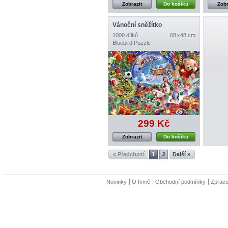
Zobrazit
Do košíku
Zobr
Vánoční sněžítko
1000 dílků
68 × 48 cm
Bluebird Puzzle
299 Kč
Zobrazit
Do košíku
« Předchozí
1
2
Další »
Novinky
O firmě
Obchodní podmínky
Zpraco