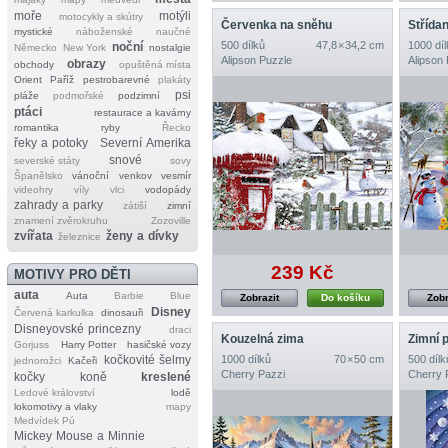
moře
motýli
motocykly a skútry
Červenka na sněhu
Střídan
mystické
náboženské
naučné
500 dílků
47,8 × 34,2 cm
1000 díl
noční
Německo
New York
nostalgie
Alipson Puzzle
Alipson
obrazy
obchody
opuštěná místa
Orient
Paříž
pestrobarevné
plakáty
psi
pláže
podmořské
podzimní
ptáci
restaurace a kavárny
romantika
ryby
Řecko
řeky a potoky
Severní Amerika
snové
severské státy
sovy
Španělsko
vánoční
venkov
vesmír
videohry
víly
vlci
vodopády
zahrady a parky
zátiší
zimní
znamení zvěrokruhu
Zozoville
zvířata
ženy a dívky
železnice
239 Kč
MOTIVY PRO DĚTI
auta
Auta
Barbie
Blue
Zobrazit
Do košíku
Zobr
Disney
Červená karkulka
dinosauři
Disneyovské princezny
draci
Kouzelná zima
Zimní 
Gorjuss
Harry Potter
hasičské vozy
kočkovité šelmy
1000 dílků
70 × 50 cm
500 dílk
jednorožci
Kačeři
Cherry Pazzi
Cherry 
kočky
koně
kreslené
Ledové království
lodě
lokomotivy a vlaky
mapy
Medvídek Pú
Mickey Mouse a Minnie