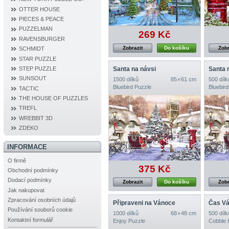
OTTER HOUSE
PIECES & PEACE
PUZZELMAN
269 Kč
RAVENSBURGER
Zobrazit
Do košíku
Zobr
SCHMIDT
STAR PUZZLE
Santa na návsi
Santa 
STEP PUZZLE
SUNSOUT
1500 dílků
85 × 61 cm
500 dílk
Bluebird Puzzle
Bluebird
TACTIC
THE HOUSE OF PUZZLES
TREFL
WREBBIT 3D
ZDEKO
INFORMACE
O firmě
375 Kč
Obchodní podmínky
Dodací podmínky
Zobrazit
Do košíku
Zobr
Jak nakupovat
Zpracování osobních údajů
Připraveni na Vánoce
Čas V
Používání souborů cookie
1000 dílků
68 × 48 cm
500 dílk
Kontaktní formulář
Enjoy Puzzle
Cobble H