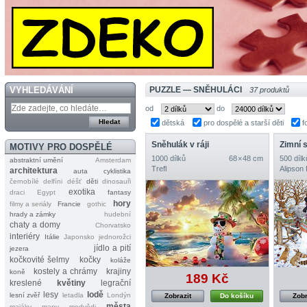
VYHLEDÁVÁNÍ
PUZZLE — SNĚHULÁCI
37 produktů
od
do
dětská
pro dospělé a starší děti
f
Sněhulák v ráji
MOTIVY PRO DOSPĚLÉ
1000 dílků
68 × 48 cm
500 dílk
abstraktní umění
Amsterdam
Trefl
Alipson
architektura
auta
cyklistika
černobílé
delfíni
déšť
děti
dinosauři
exotika
draci
Egypt
fantasy
hory
filmy a seriály
Francie
gothic
hrady a zámky
hudební
chaty a domy
Chorvatsko
interiéry
Itálie
Japonsko
jednorožci
jídlo a pití
jezera
kočkovité šelmy
kočky
koláže
kostely a chrámy
krajiny
koně
189 Kč
kreslené
květiny
legrační
lesy
lodě
lesní zvěř
letadla
Londýn
Zobrazit
Do košíku
Zobr
města
majáky
mapy
medvědi