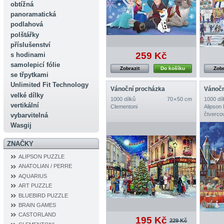
obtížná
panoramatická
podlahová
polštářky
příslušenství
259 Kč
s hodinami
samolepicí fólie
Zobrazit
Do košíku
Zobr
se třpytkami
Unlimited Fit Technology
Vánoční procházka
Vánočn
velké dílky
1000 dílků
70 × 50 cm
1000 díl
vertikální
Clementoni
Alipson
čtverco
vybarvitelná
Wasgij
ZNAČKY
ALIPSON PUZZLE
ANATOLIAN / PERRE
AQUARIUS
ART PUZZLE
BLUEBIRD PUZZLE
BRAIN GAMES
CASTORLAND
195 Kč
229 Kč