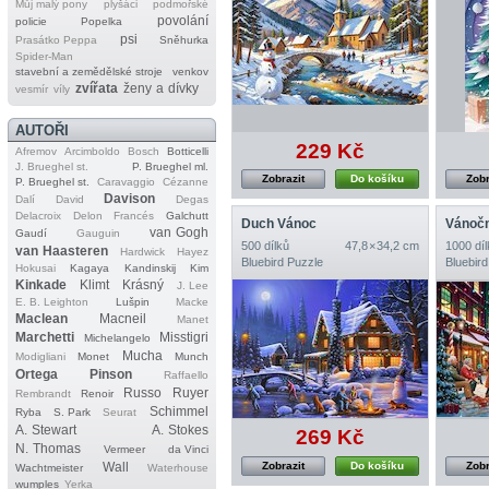
Můj malý pony
plyšáci
podmořské
povolání
policie
Popelka
psi
Prasátko Peppa
Sněhurka
Spider‐Man
stavební a zemědělské stroje
venkov
zvířata
ženy a dívky
vesmír
víly
AUTOŘI
229 Kč
Afremov
Arcimboldo
Bosch
Botticelli
J. Brueghel st.
P. Brueghel ml.
Zobrazit
Do košíku
Zobr
P. Brueghel st.
Caravaggio
Cézanne
Davison
Dalí
David
Degas
Delacroix
Delon
Francés
Galchutt
Duch Vánoc
Vánočn
van Gogh
Gaudí
Gauguin
500 dílků
47,8 × 34,2 cm
1000 díl
van Haasteren
Hardwick
Hayez
Bluebird Puzzle
Bluebird
Hokusai
Kagaya
Kandinskij
Kim
Kinkade
Klimt
Krásný
J. Lee
E. B. Leighton
Lušpin
Macke
Maclean
Macneil
Manet
Marchetti
Misstigri
Michelangelo
Mucha
Modigliani
Monet
Munch
Ortega
Pinson
Raffaello
Russo
Ruyer
Rembrandt
Renoir
Schimmel
Ryba
S. Park
Seurat
A. Stewart
A. Stokes
269 Kč
N. Thomas
Vermeer
da Vinci
Zobrazit
Do košíku
Zobr
Wall
Wachtmeister
Waterhouse
wumples
Yerka