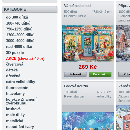
Vánoční obchod
Přípra
KATEGORIE
500 dílků
47,8 × 34,2 cm
1000 díl
Bluebird Puzzle
Clement
do 300 dílků
panoram
300–740 dílků
750–1250 dílků
1300–2000 dílků
3000–4000 dílků
nad 4000 dílků
3D puzzle
AKCE (sleva až 40 %)
čtvercová
269 Kč
dětská
Zobrazit
Do košíku
Zobr
dřevěná
extra velké dílky
Ledové kouzlo
fluorescentní
100 dílků
49 × 36 cm
1000 díl
hlavolamy
Ravensburger
velké dílky
Alipson
kolekce Znamení
čtverco
zvěrokruhu
kruhová
malé dílky
metalická
netradiční tvary