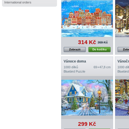
International orders
314 Kč
369 Kč
Zobrazit
Do košíku
Zobr
Vánoce doma
Vánoč
1000 dílků
69 × 47,8 cm
1000 díl
Bluebird Puzzle
Bluebird
299 Kč