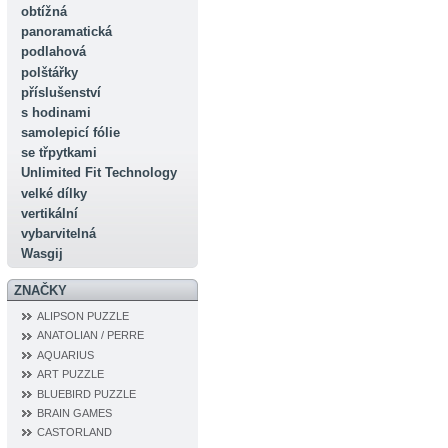
obtížná
panoramatická
podlahová
polštářky
příslušenství
s hodinami
samolepicí fólie
se třpytkami
Unlimited Fit Technology
velké dílky
vertikální
vybarvitelná
Wasgij
ZNAČKY
ALIPSON PUZZLE
ANATOLIAN / PERRE
AQUARIUS
ART PUZZLE
BLUEBIRD PUZZLE
BRAIN GAMES
CASTORLAND