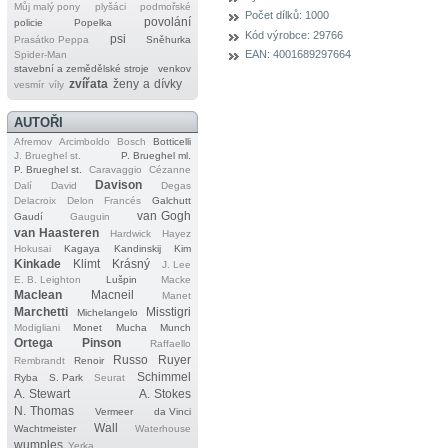
Můj malý pony
plyšáci
podmořské
Počet dílků:
1000
povolání
policie
Popelka
Kód výrobce:
29766
psi
Prasátko Peppa
Sněhurka
EAN:
4001689297664
Spider‐Man
stavební a zemědělské stroje
venkov
zvířata
ženy a dívky
vesmír
víly
AUTOŘI
Afremov
Arcimboldo
Bosch
Botticelli
J. Brueghel st.
P. Brueghel ml.
P. Brueghel st.
Caravaggio
Cézanne
Davison
Dalí
David
Degas
Delacroix
Delon
Francés
Galchutt
van Gogh
Gaudí
Gauguin
van Haasteren
Hardwick
Hayez
Hokusai
Kagaya
Kandinskij
Kim
Kinkade
Klimt
Krásný
J. Lee
E. B. Leighton
Lušpin
Macke
Maclean
Macneil
Manet
Marchetti
Misstigri
Michelangelo
Modigliani
Monet
Mucha
Munch
Ortega
Pinson
Raffaello
Russo
Ruyer
Rembrandt
Renoir
Schimmel
Ryba
S. Park
Seurat
A. Stewart
A. Stokes
N. Thomas
Vermeer
da Vinci
Wall
Wachtmeister
Waterhouse
wumples
Yerka