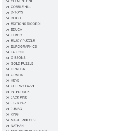
CLEMENTONI
COBBLE HILL
D‐TOYS
DEICO
EDITIONS RICORDI
EDUCA
EEBOO
ENJOY PUZZLE
EUROGRAPHICS
FALCON
GIBSONS
GOLD PUZZLE
GRAFIKA
GRAFIX
HEYE
CHERRY PAZZI
INTERDRUK
JACK PINE
JIG & PUZ
JUMBO
KING
MASTERPIECES
NATHAN