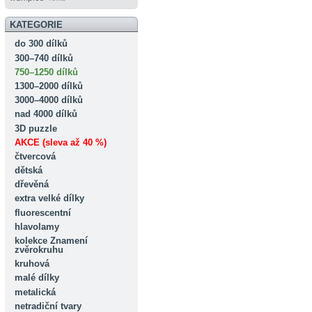
KATEGORIE
do 300 dílků
300–740 dílků
750–1250 dílků
1300–2000 dílků
3000–4000 dílků
nad 4000 dílků
3D puzzle
AKCE (sleva až 40 %)
čtvercová
dětská
dřevěná
extra velké dílky
fluorescentní
hlavolamy
kolekce Znamení
zvěrokruhu
kruhová
malé dílky
metalická
netradiční tvary