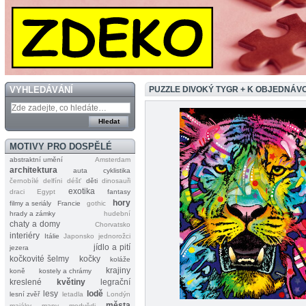
VYHLEDÁVÁNÍ
PUZZLE DIVOKÝ TYGR + K OBJEDNÁV
MOTIVY PRO DOSPĚLÉ
abstraktní umění
Amsterdam
architektura
auta
cyklistika
černobílé
delfíni
déšť
děti
dinosauři
exotika
draci
Egypt
fantasy
hory
filmy a seriály
Francie
gothic
hrady a zámky
hudební
chaty a domy
Chorvatsko
interiéry
Itálie
Japonsko
jednorožci
jídlo a pití
jezera
kočkovité šelmy
kočky
koláže
krajiny
koně
kostely a chrámy
kreslené
květiny
legrační
lesy
lodě
lesní zvěř
letadla
Londýn
města
majáky
mapy
medvědi