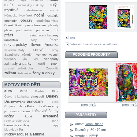
moře
motýli
motocykly a skútry
mystické
náboženské
naučné
noční
Německo
New York
nostalgie
obrazy
obchody
opuštěná místa
Orient
Paříž
pestrobarevné
plakáty
psi
pláže
podmořské
podzimní
ptáci
restaurace a kavárny
Tisk
romantika
ryby
Řecko
Zobrazit obrázek ve větší velikosti
řeky a potoky
Severní Amerika
snové
severské státy
sovy
PODOBNÉ PRODUKTY
Španělsko
vánoční
venkov
vesmír
videohry
víly
vlci
vodopády
zahrady a parky
zátiší
zimní
znamení zvěrokruhu
Zozoville
zvířata
ženy a dívky
železnice
MOTIVY PRO DĚTI
auta
Auta
Barbie
Blue
Disney
Červená karkulka
dinosauři
Disneyovské princezny
draci
1000 dílků
1000 dílků
Gorjuss
Harry Potter
hasičské vozy
kočkovité šelmy
jednorožci
Kačeři
PARAMETRY
kočky
kreslené
koně
Ledové království
lodě
Autor:
Dean Russo
lokomotivy a vlaky
mapy
Medvídek Pú
Rozměry:
50 × 70 cm
Mickey Mouse a Minnie
Výrobce:
HEYE