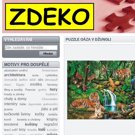
VYHLEDÁVÁNÍ
PUZZLE OÁZA V DŽUNGLI
MOTIVY PRO DOSPĚLÉ
abstraktní umění
Amsterdam
architektura
auta
cyklistika
černobílé
delfíni
déšť
děti
dinosauři
exotika
draci
Egypt
fantasy
hory
filmy a seriály
Francie
gothic
hrady a zámky
hudební
chaty a domy
Chorvatsko
interiéry
Itálie
Japonsko
jednorožci
jídlo a pití
jezera
kočkovité šelmy
kočky
koláže
krajiny
koně
kostely a chrámy
kreslené
květiny
legrační
lesy
lodě
lesní zvěř
letadla
Londýn
města
majáky
mapy
medvědi