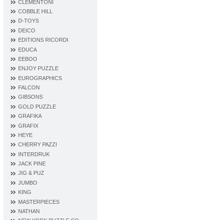
CLEMENTONI
COBBLE HILL
D‐TOYS
DEICO
EDITIONS RICORDI
EDUCA
EEBOO
ENJOY PUZZLE
EUROGRAPHICS
FALCON
GIBSONS
GOLD PUZZLE
GRAFIKA
GRAFIX
HEYE
CHERRY PAZZI
INTERDRUK
JACK PINE
JIG & PUZ
JUMBO
KING
MASTERPIECES
NATHAN