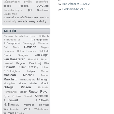
Můj malý pony
plyšáci
podmořské
Kód výrobce:
21721.2
povolání
policie
Popelka
EAN:
8005125217212
psi
Prasátko Peppa
Sněhurka
Spider‐Man
stavební a zemědělské stroje
venkov
zvířata
ženy a dívky
vesmír
víly
AUTOŘI
Afremov
Arcimboldo
Bosch
Botticelli
J. Brueghel st.
P. Brueghel ml.
P. Brueghel st.
Caravaggio
Cézanne
Davison
Dalí
David
Degas
Delacroix
Delon
Francés
Galchutt
van Gogh
Gaudí
Gauguin
van Haasteren
Hardwick
Hayez
Hokusai
Kagaya
Kandinskij
Kim
Kinkade
Klimt
Krásný
J. Lee
E. B. Leighton
Lušpin
Macke
Maclean
Macneil
Manet
Marchetti
Misstigri
Michelangelo
Modigliani
Monet
Mucha
Munch
Ortega
Pinson
Raffaello
Russo
Ruyer
Rembrandt
Renoir
Schimmel
Ryba
S. Park
Seurat
A. Stewart
A. Stokes
N. Thomas
Vermeer
da Vinci
Wall
Wachtmeister
Waterhouse
wumples
Yerka