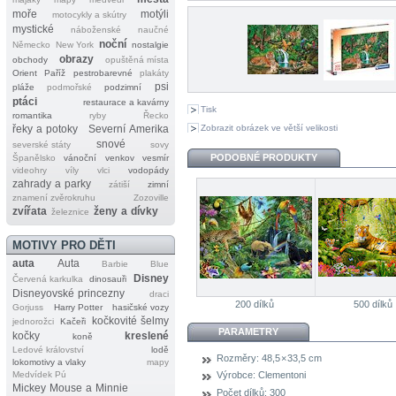
moře
motýli
motocykly a skútry
mystické
náboženské
naučné
noční
Německo
New York
nostalgie
obrazy
obchody
opuštěná místa
Orient
Paříž
pestrobarevné
plakáty
psi
pláže
podmořské
podzimní
ptáci
restaurace a kavárny
Tisk
romantika
ryby
Řecko
Zobrazit obrázek ve větší velikosti
řeky a potoky
Severní Amerika
snové
severské státy
sovy
PODOBNÉ PRODUKTY
Španělsko
vánoční
venkov
vesmír
videohry
víly
vlci
vodopády
zahrady a parky
zátiší
zimní
znamení zvěrokruhu
Zozoville
zvířata
ženy a dívky
železnice
MOTIVY PRO DĚTI
auta
Auta
Barbie
Blue
Disney
Červená karkulka
dinosauři
Disneyovské princezny
draci
200 dílků
500 dílků
Gorjuss
Harry Potter
hasičské vozy
kočkovité šelmy
jednorožci
Kačeři
PARAMETRY
kočky
kreslené
koně
Ledové království
lodě
Rozměry:
48,5 × 33,5 cm
lokomotivy a vlaky
mapy
Medvídek Pú
Výrobce:
Clementoni
Mickey Mouse a Minnie
Počet dílků:
300