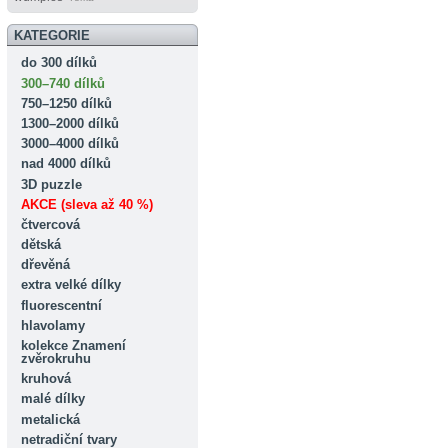
KATEGORIE
do 300 dílků
300–740 dílků
750–1250 dílků
1300–2000 dílků
3000–4000 dílků
nad 4000 dílků
3D puzzle
AKCE (sleva až 40 %)
čtvercová
dětská
dřevěná
extra velké dílky
fluorescentní
hlavolamy
kolekce Znamení
zvěrokruhu
kruhová
malé dílky
metalická
netradiční tvary