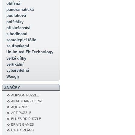
obtížná
panoramatická
podlahová
polštářky
příslušenství
s hodinami
samolepicí fólie
se třpytkami
Unlimited Fit Technology
velké dílky
vertikální
vybarvitelná
Wasgij
ZNAČKY
ALIPSON PUZZLE
ANATOLIAN / PERRE
AQUARIUS
ART PUZZLE
BLUEBIRD PUZZLE
BRAIN GAMES
CASTORLAND