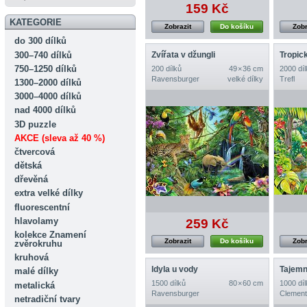
159 Kč
KATEGORIE
Zobrazit
Do košíku
Zobr
do 300 dílků
300–740 dílků
Zvířata v džungli
Tropic
750–1250 dílků
200 dílků
49 × 36 cm
2000 díl
Ravensburger
velké dílky
Trefl
1300–2000 dílků
3000–4000 dílků
nad 4000 dílků
3D puzzle
AKCE (sleva až 40 %)
čtvercová
dětská
dřevěná
extra velké dílky
fluorescentní
hlavolamy
259 Kč
kolekce Znamení
Zobrazit
Do košíku
Zobr
zvěrokruhu
kruhová
Idyla u vody
Tajemn
malé dílky
1500 dílků
80 × 60 cm
1000 díl
metalická
Ravensburger
Clement
netradiční tvary