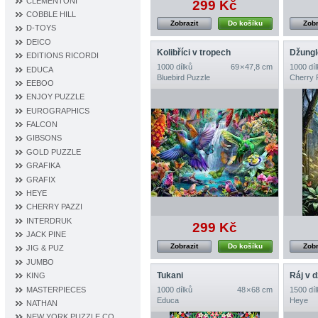
CLEMENTONI
299 Kč
COBBLE HILL
Zobrazit
Do košíku
Zobr
D‐TOYS
DEICO
Kolibříci v tropech
Džungl
EDITIONS RICORDI
1000 dílků
69 × 47,8 cm
1000 díl
EDUCA
Bluebird Puzzle
Cherry 
EEBOO
ENJOY PUZZLE
EUROGRAPHICS
FALCON
GIBSONS
GOLD PUZZLE
GRAFIKA
GRAFIX
HEYE
CHERRY PAZZI
INTERDRUK
299 Kč
JACK PINE
Zobrazit
Do košíku
Zobr
JIG & PUZ
JUMBO
Tukani
Ráj v d
KING
MASTERPIECES
1000 dílků
48 × 68 cm
1500 díl
Educa
Heye
NATHAN
NEW YORK PUZZLE CO.