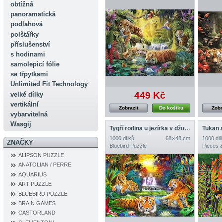
obtížná
panoramatická
podlahová
polštářky
příslušenství
s hodinami
samolepicí fólie
se třpytkami
Unlimited Fit Technology
449 Kč
velké dílky
vertikální
Zobrazit
Do košíku
Zobr
vybarvitelná
Wasgij
Tygří rodina u jezírka v džungli
Tukan a
1000 dílků
68 × 48 cm
1000 díl
ZNAČKY
Bluebird Puzzle
Pieces 
ALIPSON PUZZLE
ANATOLIAN / PERRE
AQUARIUS
ART PUZZLE
BLUEBIRD PUZZLE
BRAIN GAMES
CASTORLAND