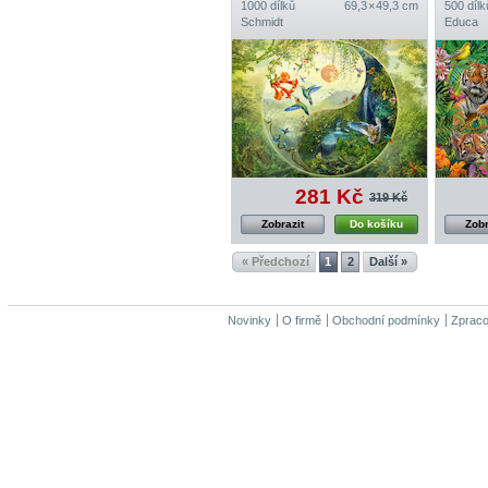
1000 dílků
69,3 × 49,3 cm
500 dílk
Schmidt
Educa
281 Kč
319 Kč
Zobrazit
Do košíku
Zobr
« Předchozí
1
2
Další »
Novinky
O firmě
Obchodní podmínky
Zpraco