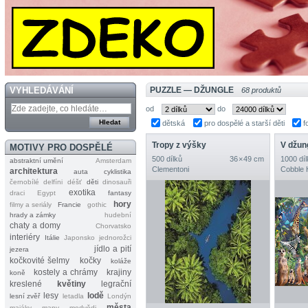
VYHLEDÁVÁNÍ
PUZZLE — DŽUNGLE
68 produktů
od
do
dětská
pro dospělé a starší děti
f
Tropy z výšky
V džung
MOTIVY PRO DOSPĚLÉ
500 dílků
36 × 49 cm
1000 díl
abstraktní umění
Amsterdam
Clementoni
Cobble H
architektura
auta
cyklistika
černobílé
delfíni
déšť
děti
dinosauři
exotika
draci
Egypt
fantasy
hory
filmy a seriály
Francie
gothic
hrady a zámky
hudební
chaty a domy
Chorvatsko
interiéry
Itálie
Japonsko
jednorožci
jídlo a pití
jezera
kočkovité šelmy
kočky
koláže
kostely a chrámy
krajiny
koně
kreslené
květiny
legrační
lesy
lodě
lesní zvěř
letadla
Londýn
města
majáky
mapy
medvědi