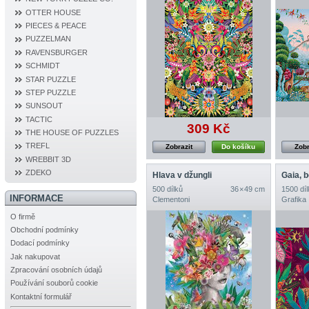
OTTER HOUSE
PIECES & PEACE
PUZZELMAN
RAVENSBURGER
SCHMIDT
STAR PUZZLE
STEP PUZZLE
SUNSOUT
TACTIC
309 Kč
THE HOUSE OF PUZZLES
TREFL
Zobrazit
Do košíku
Zobr
WREBBIT 3D
ZDEKO
Hlava v džungli
500 dílků
36 × 49 cm
1500 díl
INFORMACE
Clementoni
Grafika
O firmě
Obchodní podmínky
Dodací podmínky
Jak nakupovat
Zpracování osobních údajů
Používání souborů cookie
Kontaktní formulář