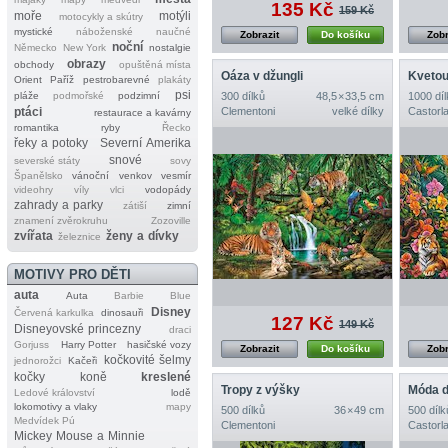
135 Kč
159 Kč
moře
motýli
motocykly a skútry
mystické
náboženské
naučné
Zobrazit
Do košíku
Zobr
noční
Německo
New York
nostalgie
obrazy
obchody
opuštěná místa
Oáza v džungli
Kvetou
Orient
Paříž
pestrobarevné
plakáty
psi
pláže
podmořské
podzimní
300 dílků
48,5 × 33,5 cm
1000 díl
ptáci
Clementoni
velké dílky
Castorl
restaurace a kavárny
romantika
ryby
Řecko
řeky a potoky
Severní Amerika
snové
severské státy
sovy
Španělsko
vánoční
venkov
vesmír
videohry
víly
vlci
vodopády
zahrady a parky
zátiší
zimní
znamení zvěrokruhu
Zozoville
zvířata
ženy a dívky
železnice
MOTIVY PRO DĚTI
auta
Auta
Barbie
Blue
Disney
Červená karkulka
dinosauři
127 Kč
149 Kč
Disneyovské princezny
draci
Gorjuss
Harry Potter
hasičské vozy
Zobrazit
Do košíku
Zobr
kočkovité šelmy
jednorožci
Kačeři
kočky
koně
kreslené
Tropy z výšky
Móda d
Ledové království
lodě
lokomotivy a vlaky
mapy
500 dílků
36 × 49 cm
500 dílk
Medvídek Pú
Clementoni
Castorl
Mickey Mouse a Minnie