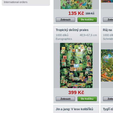
International orders
135 Kč
159 Kč
Zobrazit
Do košíku
Zobr
Tropický deštný prales
Ráj na
1000 dílků
48,9 × 67,6 cm
1000 díl
Eurographics
Schmidt
399 Kč
Zobrazit
Do košíku
Zobr
Jin a jang: V lese kolibříků
Tygří 