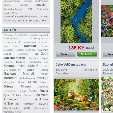
Můj malý pony
plyšáci
podmořské
povolání
policie
Popelka
psi
Prasátko Peppa
Sněhurka
Spider‐Man
stavební a zemědělské stroje
venkov
zvířata
ženy a dívky
vesmír
víly
AUTOŘI
Afremov
Arcimboldo
Bosch
Botticelli
J. Brueghel st.
P. Brueghel ml.
P. Brueghel st.
Caravaggio
Cézanne
Davison
Dalí
David
Degas
135 Kč
159 Kč
Delacroix
Delon
Francés
Galchutt
van Gogh
Gaudí
Gauguin
Zobrazit
Do košíku
Zobr
van Haasteren
Hardwick
Hayez
Hokusai
Kagaya
Kandinskij
Kim
Jeho Veličenstvo tygr
Džungl
Kinkade
Klimt
Krásný
J. Lee
500 dílků
47 × 33 cm
2000 díl
E. B. Leighton
Lušpin
Macke
Maclean
Macneil
Castorland
Ravens
Manet
Marchetti
Misstigri
Michelangelo
Mucha
Modigliani
Monet
Munch
Ortega
Pinson
Raffaello
Russo
Ruyer
Rembrandt
Renoir
Schimmel
Ryba
S. Park
Seurat
A. Stewart
A. Stokes
N. Thomas
Vermeer
da Vinci
Wall
Wachtmeister
Waterhouse
wumples
Yerka