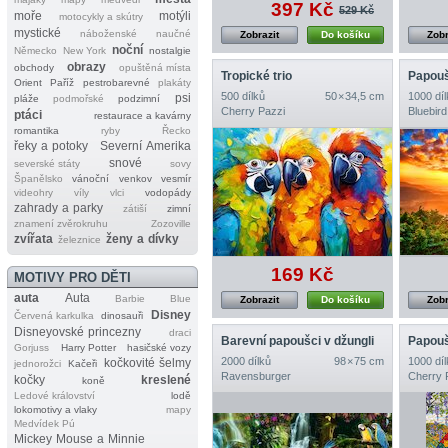
397 Kč
529 Kč
moře
motýli
motocykly a skútry
mystické
náboženské
naučné
Zobrazit
Do košíku
Zobr
noční
Německo
New York
nostalgie
obrazy
obchody
opuštěná místa
Tropické trio
Papou
Orient
Paříž
pestrobarevné
plakáty
500 dílků
50 × 34,5 cm
1000 díl
psi
pláže
podmořské
podzimní
Cherry Pazzi
Bluebird
ptáci
restaurace a kavárny
romantika
ryby
Řecko
řeky a potoky
Severní Amerika
snové
severské státy
sovy
Španělsko
vánoční
venkov
vesmír
videohry
víly
vlci
vodopády
zahrady a parky
zátiší
zimní
znamení zvěrokruhu
Zozoville
zvířata
ženy a dívky
železnice
169 Kč
MOTIVY PRO DĚTI
auta
Auta
Barbie
Blue
Zobrazit
Do košíku
Zobr
Disney
Červená karkulka
dinosauři
Disneyovské princezny
draci
Barevní papoušci v džungli
Papouš
Gorjuss
Harry Potter
hasičské vozy
2000 dílků
98 × 75 cm
1000 díl
kočkovité šelmy
jednorožci
Kačeři
Ravensburger
Cherry 
kočky
kreslené
koně
Ledové království
lodě
lokomotivy a vlaky
mapy
Medvídek Pú
Mickey Mouse a Minnie