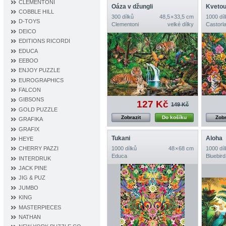
CLEMENTONI
Oáza v džungli
Kvetou
COBBLE HILL
300 dílků
48,5 × 33,5 cm
1000 díl
D‐TOYS
Clementoni
velké dílky
Castorl
DEICO
EDITIONS RICORDI
EDUCA
EEBOO
ENJOY PUZZLE
EUROGRAPHICS
FALCON
GIBSONS
127 Kč
149 Kč
GOLD PUZZLE
Zobrazit
Do košíku
Zobr
GRAFIKA
GRAFIX
Tukani
Aloha
HEYE
1000 dílků
48 × 68 cm
1000 díl
CHERRY PAZZI
Educa
Bluebird
INTERDRUK
JACK PINE
JIG & PUZ
JUMBO
KING
MASTERPIECES
NATHAN