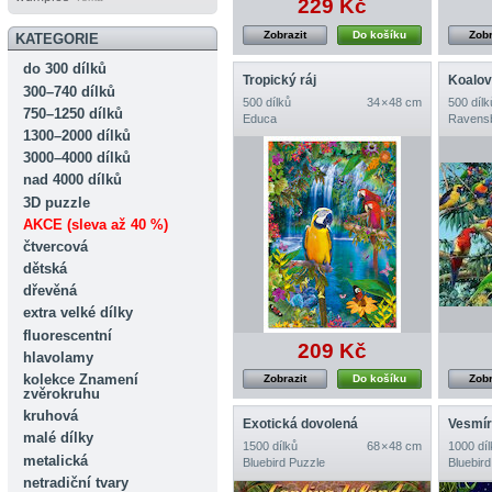
229 Kč
Zobrazit
Do košíku
Zobr
KATEGORIE
do 300 dílků
Tropický ráj
Koalov
300–740 dílků
500 dílků
34 × 48 cm
500 dílk
750–1250 dílků
Educa
Ravens
1300–2000 dílků
3000–4000 dílků
nad 4000 dílků
3D puzzle
AKCE (sleva až 40 %)
čtvercová
dětská
dřevěná
extra velké dílky
fluorescentní
209 Kč
hlavolamy
kolekce Znamení
Zobrazit
Do košíku
Zobr
zvěrokruhu
kruhová
Exotická dovolená
Vesmír
malé dílky
1500 dílků
68 × 48 cm
1000 díl
metalická
Bluebird Puzzle
Bluebird
netradiční tvary