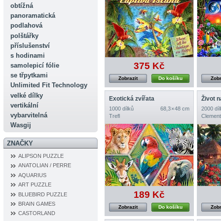
obtížná
panoramatická
podlahová
polštářky
příslušenství
s hodinami
375 Kč
samolepicí fólie
se třpytkami
Zobrazit
Do košíku
Zobr
Unlimited Fit Technology
velké dílky
Exotická zvířata
Život 
vertikální
1000 dílků
68,3 × 48 cm
2000 díl
vybarvitelná
Trefl
Clement
Wasgij
ZNAČKY
ALIPSON PUZZLE
ANATOLIAN / PERRE
AQUARIUS
ART PUZZLE
189 Kč
BLUEBIRD PUZZLE
BRAIN GAMES
Zobrazit
Do košíku
Zobr
CASTORLAND