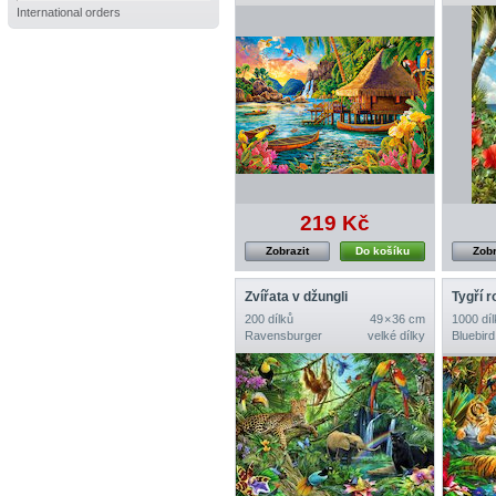
International orders
219 Kč
Zobrazit
Do košíku
Zobr
Zvířata v džungli
200 dílků
49 × 36 cm
1000 díl
Ravensburger
velké dílky
Bluebird