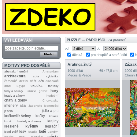
VYHLEDÁVÁNÍ
PUZZLE — PAPOUŠCI
84 produktů
od
do
dětská
pro dospělé a starší děti
f
Aratinga žlutý
Zázrak
MOTIVY PRO DOSPĚLÉ
1000 dílků
69 × 47,8 cm
1000 díl
abstraktní umění
Amsterdam
Pieces & Peace
Cherry 
architektura
auta
cyklistika
černobílé
delfíni
déšť
děti
dinosauři
exotika
draci
Egypt
fantasy
hory
filmy a seriály
Francie
gothic
hrady a zámky
hudební
chaty a domy
Chorvatsko
interiéry
Itálie
Japonsko
jednorožci
jídlo a pití
jezera
kočkovité šelmy
kočky
koláže
krajiny
koně
kostely a chrámy
kreslené
květiny
legrační
lesy
lodě
lesní zvěř
letadla
Londýn
města
majáky
mapy
medvědi