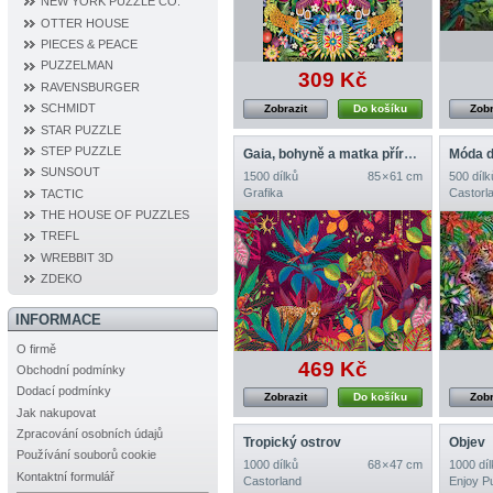
NEW YORK PUZZLE CO.
OTTER HOUSE
PIECES & PEACE
PUZZELMAN
309 Kč
RAVENSBURGER
SCHMIDT
Zobrazit
Do košíku
Zobr
STAR PUZZLE
STEP PUZZLE
Gaia, bohyně a matka přírody
Móda d
SUNSOUT
1500 dílků
85 × 61 cm
500 dílk
Grafika
Castorl
TACTIC
THE HOUSE OF PUZZLES
TREFL
WREBBIT 3D
ZDEKO
INFORMACE
O firmě
469 Kč
Obchodní podmínky
Dodací podmínky
Zobrazit
Do košíku
Zobr
Jak nakupovat
Zpracování osobních údajů
Tropický ostrov
Objev
Používání souborů cookie
1000 dílků
68 × 47 cm
1000 díl
Kontaktní formulář
Castorland
Enjoy P