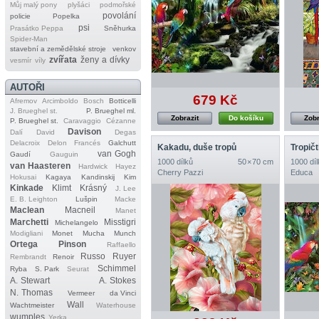
Můj malý pony
plyšáci
podmořské
povolání
policie
Popelka
psi
Prasátko Peppa
Sněhurka
Spider‐Man
stavební a zemědělské stroje
venkov
zvířata
ženy a dívky
vesmír
víly
AUTOŘI
679 Kč
Afremov
Arcimboldo
Bosch
Botticelli
J. Brueghel st.
P. Brueghel ml.
Zobrazit
Do košíku
Zobr
P. Brueghel st.
Caravaggio
Cézanne
Davison
Dalí
David
Degas
Delacroix
Delon
Francés
Galchutt
Kakadu, duše tropů
Tropičt
van Gogh
Gaudí
Gauguin
1000 dílků
50 × 70 cm
1000 díl
van Haasteren
Hardwick
Hayez
Cherry Pazzi
Educa
Hokusai
Kagaya
Kandinskij
Kim
Kinkade
Klimt
Krásný
J. Lee
E. B. Leighton
Lušpin
Macke
Maclean
Macneil
Manet
Marchetti
Misstigri
Michelangelo
Modigliani
Monet
Mucha
Munch
Ortega
Pinson
Raffaello
Russo
Ruyer
Rembrandt
Renoir
Schimmel
Ryba
S. Park
Seurat
A. Stewart
A. Stokes
N. Thomas
Vermeer
da Vinci
Wall
Wachtmeister
Waterhouse
wumples
Yerka