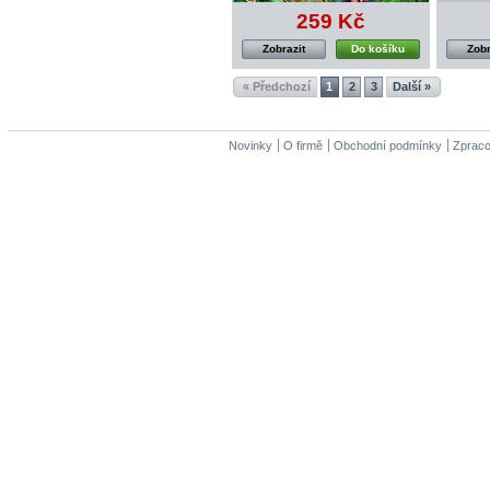
259 Kč
Zobrazit
Do košíku
Zobr
« Předchozí
1
2
3
Další »
Novinky
O firmě
Obchodní podmínky
Zpraco