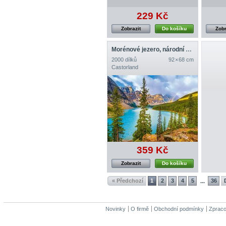
229 Kč
Zobrazit
Do košíku
Zobr
Morénové jezero, národní park Banff, Kanada
2000 dílků
92 × 68 cm
Castorland
359 Kč
Zobrazit
Do košíku
« Předchozí
1
2
3
4
5
36
...
Novinky
O firmě
Obchodní podmínky
Zpraco