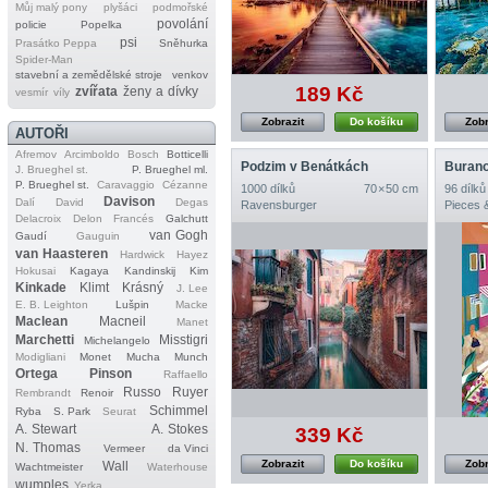
Můj malý pony
plyšáci
podmořské
povolání
policie
Popelka
psi
Prasátko Peppa
Sněhurka
Spider‐Man
stavební a zemědělské stroje
venkov
189 Kč
zvířata
ženy a dívky
vesmír
víly
Zobrazit
Do košíku
Zobr
AUTOŘI
Afremov
Arcimboldo
Bosch
Botticelli
Podzim v Benátkách
Buran
J. Brueghel st.
P. Brueghel ml.
P. Brueghel st.
Caravaggio
Cézanne
1000 dílků
70 × 50 cm
96 dílků
Davison
Dalí
David
Degas
Ravensburger
Pieces 
Delacroix
Delon
Francés
Galchutt
van Gogh
Gaudí
Gauguin
van Haasteren
Hardwick
Hayez
Hokusai
Kagaya
Kandinskij
Kim
Kinkade
Klimt
Krásný
J. Lee
E. B. Leighton
Lušpin
Macke
Maclean
Macneil
Manet
Marchetti
Misstigri
Michelangelo
Modigliani
Monet
Mucha
Munch
Ortega
Pinson
Raffaello
Russo
Ruyer
Rembrandt
Renoir
Schimmel
Ryba
S. Park
Seurat
A. Stewart
A. Stokes
339 Kč
N. Thomas
Vermeer
da Vinci
Zobrazit
Do košíku
Zobr
Wall
Wachtmeister
Waterhouse
wumples
Yerka