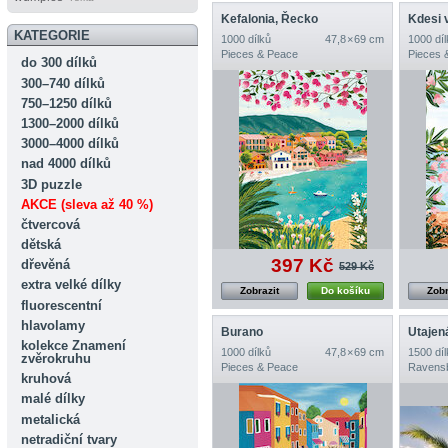
Kefalonia, Řecko
Kdesi v 
KATEGORIE
1000 dílků
47,8 × 69 cm
1000 díl
Pieces & Peace
Pieces 
do 300 dílků
300–740 dílků
750–1250 dílků
1300–2000 dílků
3000–4000 dílků
nad 4000 dílků
3D puzzle
AKCE (sleva až 40 %)
čtvercová
dětská
397 Kč
dřevěná
529 Kč
extra velké dílky
Zobrazit
Do košíku
Zobr
fluorescentní
hlavolamy
Burano
Utajen
kolekce Znamení
1000 dílků
47,8 × 69 cm
1500 díl
zvěrokruhu
Pieces & Peace
Ravens
kruhová
malé dílky
metalická
netradiční tvary