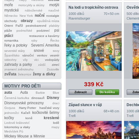
moře
motýli
motocykly a skútry
Na lodi u tropického ostrova
Osvětl
mystické
náboženské
naučné
1000 dílků
70 × 50 cm
500 dílk
noční
Německo
New York
nostalgie
Ravensburger
Clement
obrazy
obchody
opuštěná místa
Orient
Paříž
pestrobarevné
plakáty
psi
pláže
podmořské
podzimní
ptáci
restaurace a kavárny
romantika
ryby
Řecko
řeky a potoky
Severní Amerika
snové
severské státy
sovy
Španělsko
vánoční
venkov
vesmír
videohry
víly
vlci
vodopády
zahrady a parky
zátiší
zimní
znamení zvěrokruhu
Zozoville
zvířata
ženy a dívky
železnice
339 Kč
MOTIVY PRO DĚTI
auta
Auta
Zobrazit
Do košíku
Zobr
Barbie
Blue
Disney
Červená karkulka
dinosauři
Disneyovské princezny
draci
Západ slunce v ráji
Gorjuss
Harry Potter
hasičské vozy
1000 dílků
68 × 48 cm
1000 díl
kočkovité šelmy
jednorožci
Kačeři
Trefl
Trefl
kočky
kreslené
koně
Ledové království
lodě
lokomotivy a vlaky
mapy
Medvídek Pú
Mickey Mouse a Minnie