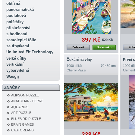
obtížná
panoramatická
podlahová
polštářky
příslušenství
s hodinami
397 Kč
samolepicí fólie
529 Kč
se třpytkami
Zobrazit
Do košíku
Zobr
Unlimited Fit Technology
velké dílky
Čekání na vlny
vertikální
1000 dílků
70 × 50 cm
1000 díl
vybarvitelná
Cherry Pazzi
Clement
Wasgij
ZNAČKY
ALIPSON PUZZLE
ANATOLIAN / PERRE
AQUARIUS
ART PUZZLE
BLUEBIRD PUZZLE
BRAIN GAMES
CASTORLAND
229 Kč