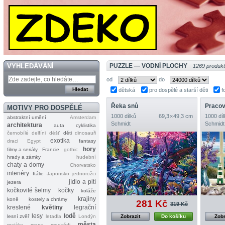
VYHLEDÁVÁNÍ
PUZZLE — VODNÍ PLOCHY
1269 produk
od
do
dětská
pro dospělé a starší děti
f
Řeka snů
Pracov
MOTIVY PRO DOSPĚLÉ
1000 dílků
69,3 × 49,3 cm
1000 díl
abstraktní umění
Amsterdam
Schmidt
Schmidt
architektura
auta
cyklistika
černobílé
delfíni
déšť
děti
dinosauři
exotika
draci
Egypt
fantasy
hory
filmy a seriály
Francie
gothic
hrady a zámky
hudební
chaty a domy
Chorvatsko
interiéry
Itálie
Japonsko
jednorožci
jídlo a pití
jezera
kočkovité šelmy
kočky
koláže
krajiny
koně
kostely a chrámy
281 Kč
319 Kč
kreslené
květiny
legrační
lesy
lodě
lesní zvěř
letadla
Londýn
Zobrazit
Do košíku
Zobr
města
majáky
mapy
medvědi