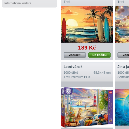
Trefl
Trefl
International orders
189 Kč
Zobrazit
Do košíku
Zobr
Letní vánek
1000 dílků
68,3 × 48 cm
1000 díl
Trefl Premium Plus
Schmidt