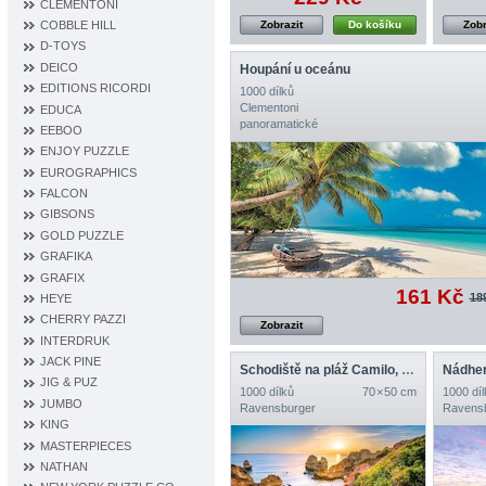
CLEMENTONI
COBBLE HILL
Zobrazit
Do košíku
Zobr
D‐TOYS
DEICO
Houpání u oceánu
EDITIONS RICORDI
1000 dílků
Clementoni
EDUCA
panoramatické
EEBOO
ENJOY PUZZLE
EUROGRAPHICS
FALCON
GIBSONS
GOLD PUZZLE
GRAFIKA
GRAFIX
161 Kč
18
HEYE
CHERRY PAZZI
Zobrazit
INTERDRUK
JACK PINE
Schodiště na pláž Camilo, Algarve
Nádher
JIG & PUZ
1000 dílků
70 × 50 cm
1000 díl
JUMBO
Ravensburger
Ravens
KING
MASTERPIECES
NATHAN