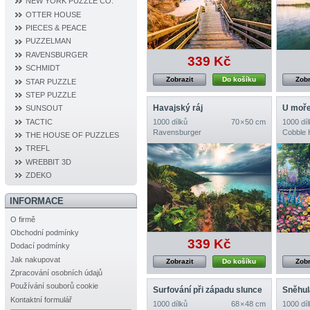
NEW YORK PUZZLE CO.
OTTER HOUSE
PIECES & PEACE
PUZZELMAN
RAVENSBURGER
339 Kč
SCHMIDT
Zobrazit
Do košíku
Zobr
STAR PUZZLE
STEP PUZZLE
Havajský ráj
U moř
SUNSOUT
1000 dílků
70 × 50 cm
1000 díl
TACTIC
Ravensburger
Cobble H
THE HOUSE OF PUZZLES
TREFL
WREBBIT 3D
ZDEKO
INFORMACE
O firmě
Obchodní podmínky
339 Kč
Dodací podmínky
Jak nakupovat
Zobrazit
Do košíku
Zobr
Zpracování osobních údajů
Používání souborů cookie
Surfování při západu slunce
Sněhulá
Kontaktní formulář
1000 dílků
68 × 48 cm
1000 díl