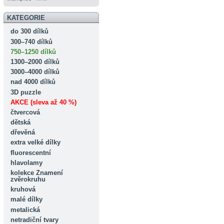
KATEGORIE
do 300 dílků
300–740 dílků
750–1250 dílků
1300–2000 dílků
3000–4000 dílků
nad 4000 dílků
3D puzzle
AKCE (sleva až 40 %)
čtvercová
dětská
dřevěná
extra velké dílky
fluorescentní
hlavolamy
kolekce Znamení
zvěrokruhu
kruhová
malé dílky
metalická
netradiční tvary