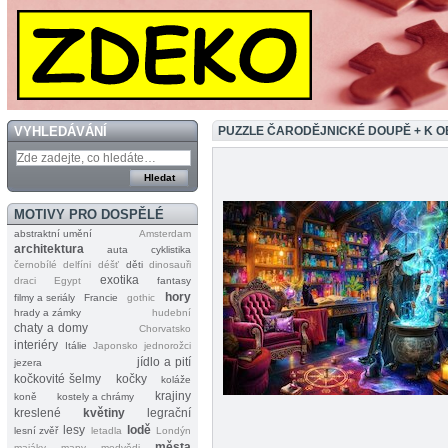
VYHLEDÁVÁNÍ
PUZZLE ČARODĚJNICKÉ DOUPĚ + K 
MOTIVY PRO DOSPĚLÉ
abstraktní umění
Amsterdam
architektura
auta
cyklistika
černobílé
delfíni
déšť
děti
dinosauři
exotika
draci
Egypt
fantasy
hory
filmy a seriály
Francie
gothic
hrady a zámky
hudební
chaty a domy
Chorvatsko
interiéry
Itálie
Japonsko
jednorožci
jídlo a pití
jezera
kočkovité šelmy
kočky
koláže
krajiny
koně
kostely a chrámy
kreslené
květiny
legrační
lesy
lodě
lesní zvěř
letadla
Londýn
města
majáky
mapy
medvědi