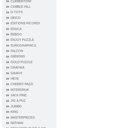
CLEMENTONI
COBBLE HILL
D‐TOYS
DEICO
EDITIONS RICORDI
EDUCA
EEBOO
ENJOY PUZZLE
EUROGRAPHICS
FALCON
GIBSONS
GOLD PUZZLE
GRAFIKA
GRAFIX
HEYE
CHERRY PAZZI
INTERDRUK
JACK PINE
JIG & PUZ
JUMBO
KING
MASTERPIECES
NATHAN