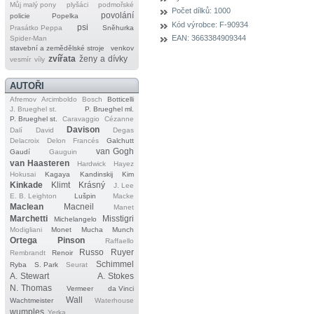
Můj malý pony
plyšáci
podmořské
Počet dílků:
1000
povolání
policie
Popelka
Kód výrobce:
F-90934
psi
Prasátko Peppa
Sněhurka
EAN:
3663384909344
Spider‐Man
stavební a zemědělské stroje
venkov
zvířata
ženy a dívky
vesmír
víly
AUTOŘI
Afremov
Arcimboldo
Bosch
Botticelli
J. Brueghel st.
P. Brueghel ml.
P. Brueghel st.
Caravaggio
Cézanne
Davison
Dalí
David
Degas
Delacroix
Delon
Francés
Galchutt
van Gogh
Gaudí
Gauguin
van Haasteren
Hardwick
Hayez
Hokusai
Kagaya
Kandinskij
Kim
Kinkade
Klimt
Krásný
J. Lee
E. B. Leighton
Lušpin
Macke
Maclean
Macneil
Manet
Marchetti
Misstigri
Michelangelo
Modigliani
Monet
Mucha
Munch
Ortega
Pinson
Raffaello
Russo
Ruyer
Rembrandt
Renoir
Schimmel
Ryba
S. Park
Seurat
A. Stewart
A. Stokes
N. Thomas
Vermeer
da Vinci
Wall
Wachtmeister
Waterhouse
wumples
Yerka