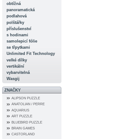
obtížná
panoramatická
podlahová
polštářky
příslušenství
s hodinami
samolepicí fólie
se třpytkami
Unlimited Fit Technology
velké dílky
vertikální
vybarvitelná
Wasgij
ZNAČKY
ALIPSON PUZZLE
ANATOLIAN / PERRE
AQUARIUS
ART PUZZLE
BLUEBIRD PUZZLE
BRAIN GAMES
CASTORLAND