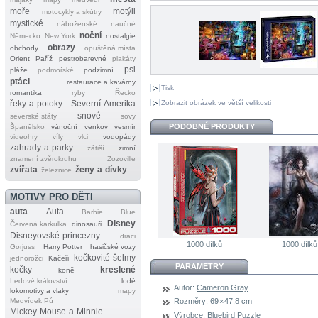
moře
motýli
motocykly a skútry
mystické
náboženské
naučné
noční
Německo
New York
nostalgie
obrazy
obchody
opuštěná místa
Orient
Paříž
pestrobarevné
plakáty
psi
pláže
podmořské
podzimní
ptáci
restaurace a kavárny
Tisk
romantika
ryby
Řecko
Zobrazit obrázek ve větší velikosti
řeky a potoky
Severní Amerika
snové
severské státy
sovy
PODOBNÉ PRODUKTY
Španělsko
vánoční
venkov
vesmír
videohry
víly
vlci
vodopády
zahrady a parky
zátiší
zimní
znamení zvěrokruhu
Zozoville
zvířata
ženy a dívky
železnice
MOTIVY PRO DĚTI
auta
Auta
Barbie
Blue
Disney
Červená karkulka
dinosauři
Disneyovské princezny
draci
1000 dílků
1000 dílků
Gorjuss
Harry Potter
hasičské vozy
kočkovité šelmy
jednorožci
Kačeři
PARAMETRY
kočky
kreslené
koně
Ledové království
lodě
Autor:
Cameron Gray
lokomotivy a vlaky
mapy
Medvídek Pú
Rozměry:
69 × 47,8 cm
Mickey Mouse a Minnie
Výrobce:
Bluebird Puzzle