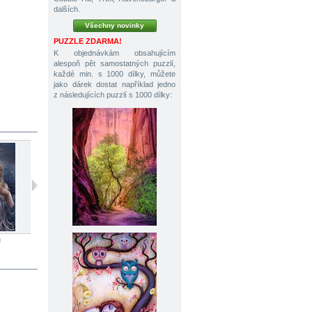
dalších.
Všechny novinky
PUZZLE ZDARMA!
K objednávkám obsahujícím
alespoň pět samostatných puzzlí,
každé min. s 1000 dílky, můžete
jako dárek dostat například jedno
z následujících puzzlí s 1000 dílky:
ů
1000 dílků
1000 dílků
1000 dílků