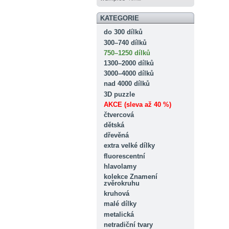
KATEGORIE
do 300 dílků
300–740 dílků
750–1250 dílků
1300–2000 dílků
3000–4000 dílků
nad 4000 dílků
3D puzzle
AKCE (sleva až 40 %)
čtvercová
dětská
dřevěná
extra velké dílky
fluorescentní
hlavolamy
kolekce Znamení
zvěrokruhu
kruhová
malé dílky
metalická
netradiční tvary