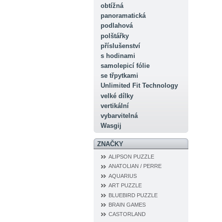
obtížná
panoramatická
podlahová
polštářky
příslušenství
s hodinami
samolepicí fólie
se třpytkami
Unlimited Fit Technology
velké dílky
vertikální
vybarvitelná
Wasgij
ZNAČKY
ALIPSON PUZZLE
ANATOLIAN / PERRE
AQUARIUS
ART PUZZLE
BLUEBIRD PUZZLE
BRAIN GAMES
CASTORLAND