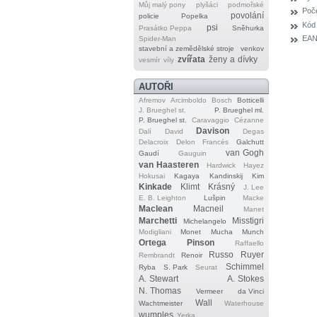
Můj malý pony
plyšáci
podmořské
Poče
povolání
policie
Popelka
Kód
psi
Prasátko Peppa
Sněhurka
EAN
Spider‐Man
stavební a zemědělské stroje
venkov
zvířata
ženy a dívky
vesmír
víly
AUTOŘI
Afremov
Arcimboldo
Bosch
Botticelli
J. Brueghel st.
P. Brueghel ml.
P. Brueghel st.
Caravaggio
Cézanne
Davison
Dalí
David
Degas
Delacroix
Delon
Francés
Galchutt
van Gogh
Gaudí
Gauguin
van Haasteren
Hardwick
Hayez
Hokusai
Kagaya
Kandinskij
Kim
Kinkade
Klimt
Krásný
J. Lee
E. B. Leighton
Lušpin
Macke
Maclean
Macneil
Manet
Marchetti
Misstigri
Michelangelo
Modigliani
Monet
Mucha
Munch
Ortega
Pinson
Raffaello
Russo
Ruyer
Rembrandt
Renoir
Schimmel
Ryba
S. Park
Seurat
A. Stewart
A. Stokes
N. Thomas
Vermeer
da Vinci
Wall
Wachtmeister
Waterhouse
wumples
Yerka