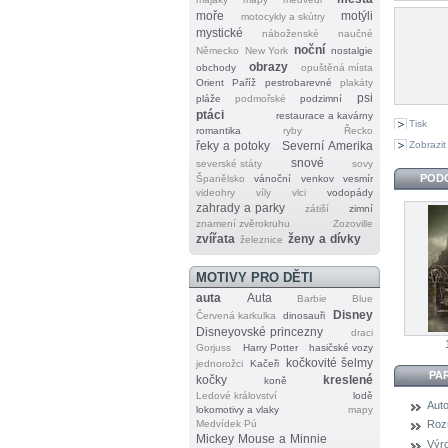
moře
motýli
motocykly a skútry
mystické
náboženské
naučné
noční
Německo
New York
nostalgie
obrazy
obchody
opuštěná místa
Orient
Paříž
pestrobarevné
plakáty
psi
pláže
podmořské
podzimní
ptáci
restaurace a kavárny
Tisk
romantika
ryby
Řecko
Zobrazit
řeky a potoky
Severní Amerika
snové
severské státy
sovy
POD
Španělsko
vánoční
venkov
vesmír
videohry
víly
vlci
vodopády
zahrady a parky
zátiší
zimní
znamení zvěrokruhu
Zozoville
zvířata
ženy a dívky
železnice
MOTIVY PRO DĚTI
auta
Auta
Barbie
Blue
Disney
Červená karkulka
dinosauři
Disneyovské princezny
draci
Gorjuss
Harry Potter
hasičské vozy
kočkovité šelmy
jednorožci
Kačeři
PA
kočky
kreslené
koně
Ledové království
lodě
Auto
lokomotivy a vlaky
mapy
Medvídek Pú
Roz
Mickey Mouse a Minnie
Výr