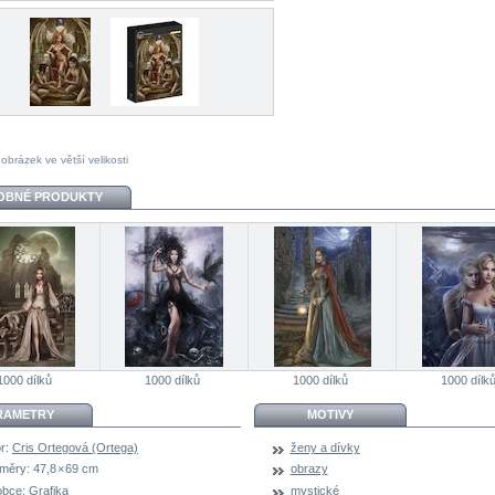
 obrázek ve větší velikosti
OBNÉ PRODUKTY
1000 dílků
1000 dílků
1000 dílků
1000 dílk
RAMETRY
MOTIVY
r:
Cris Ortegová (Ortega)
ženy a dívky
měry:
47,8 × 69 cm
obrazy
obce:
Grafika
mystické