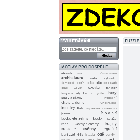
VYHLEDÁVÁNÍ
PUZZLE
MOTIVY PRO DOSPĚLÉ
abstraktní umění
Amsterdam
architektura
auta
cyklistika
černobílé
delfíni
déšť
děti
dinosauři
exotika
draci
Egypt
fantasy
hory
filmy a seriály
Francie
gothic
hrady a zámky
hudební
chaty a domy
Chorvatsko
interiéry
Itálie
Japonsko
jednorožci
jídlo a pití
jezera
kočkovité šelmy
kočky
koláže
krajiny
koně
kostely a chrámy
kreslené
květiny
legrační
lesy
lodě
lesní zvěř
letadla
Londýn
města
majáky
mapy
medvědi