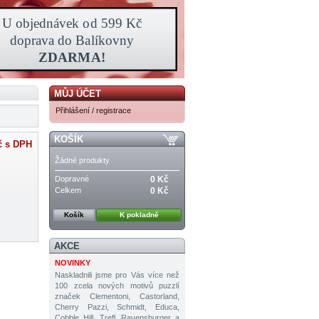
MŮJ ÚČET
Přihlášení / registrace
KOŠÍK
č
s DPH
Žádné produkty
Dopravné
0 Kč
Celkem
0 Kč
Košík
K pokladně
AKCE
NOVINKY
Naskladnili jsme pro Vás více než
100 zcela nových motivů puzzlí
značek Clementoni, Castorland,
Cherry Pazzi, Schmidt, Educa,
Cobble Hill, Trefl, Ravensburger a