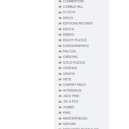
CLEMENTONI
COBBLE HILL
D‐TOYS
DEICO
EDITIONS RICORDI
EDUCA
EEBOO
ENJOY PUZZLE
EUROGRAPHICS
FALCON
GIBSONS
GOLD PUZZLE
GRAFIKA
GRAFIX
HEYE
CHERRY PAZZI
INTERDRUK
JACK PINE
JIG & PUZ
JUMBO
KING
MASTERPIECES
NATHAN