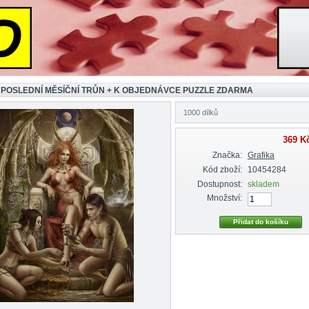
 POSLEDNÍ MĚSÍČNÍ TRŮN + K OBJEDNÁVCE PUZZLE ZDARMA
1000 dílků
369 K
Značka:
Grafika
Kód zboží:
10454284
Dostupnost:
skladem
Množství: