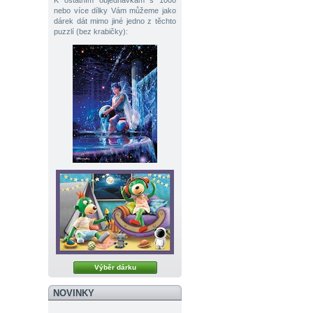
K ostatním objednávkám s 1000
nebo více dílky Vám můžeme jako
dárek dát mimo jiné jedno z těchto
puzzlí (bez krabičky):
Výběr dárku
NOVINKY