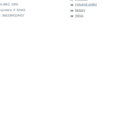
t dílků:
1000
výtvarné umění
 výrobce:
F-32443
fantasy
:
3663384324437
měsíc