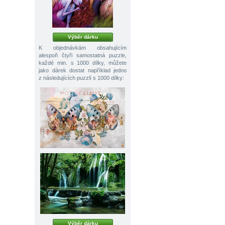
Výběr dárku
K objednávkám obsahujícím
alespoň čtyři samostatná puzzle,
každé min. s 1000 dílky, můžete
jako dárek dostat například jedno
z následujících puzzlí s 1000 dílky:
Výběr dárku