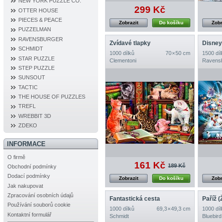
NEW YORK PUZZLE CO.
299 Kč
OTTER HOUSE
PIECES & PEACE
Zobrazit
Do košíku
Zobr
PUZZELMAN
RAVENSBURGER
Zvídavé tlapky
SCHMIDT
1000 dílků
70 × 50 cm
1500 díl
STAR PUZZLE
Clementoni
Ravens
STEP PUZZLE
SUNSOUT
TACTIC
THE HOUSE OF PUZZLES
TREFL
WREBBIT 3D
ZDEKO
INFORMACE
O firmě
161 Kč
189 Kč
Obchodní podmínky
Dodací podmínky
Zobrazit
Do košíku
Zobr
Jak nakupovat
Zpracování osobních údajů
Fantastická cesta
Používání souborů cookie
1000 dílků
69,3 × 49,3 cm
1000 díl
Kontaktní formulář
Schmidt
Bluebird