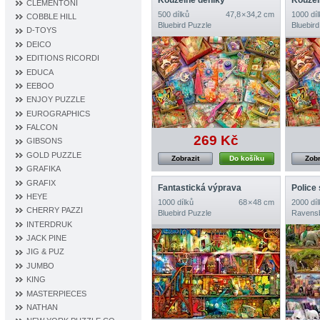
Kouzelné deníky
Kouzel
CLEMENTONI
500 dílků
47,8 × 34,2 cm
1000 díl
COBBLE HILL
Bluebird Puzzle
Bluebird
D‐TOYS
DEICO
EDITIONS RICORDI
EDUCA
EEBOO
ENJOY PUZZLE
EUROGRAPHICS
FALCON
269 Kč
GIBSONS
GOLD PUZZLE
Zobrazit
Do košíku
Zobr
GRAFIKA
GRAFIX
Fantastická výprava
Police 
HEYE
1000 dílků
68 × 48 cm
2000 díl
CHERRY PAZZI
Bluebird Puzzle
Ravens
INTERDRUK
JACK PINE
JIG & PUZ
JUMBO
KING
MASTERPIECES
NATHAN