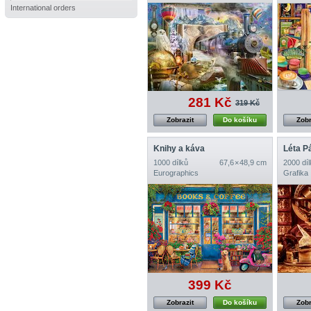
International orders
281 Kč
319 Kč
Zobrazit
Do košíku
Zobr
Knihy a káva
Léta P
1000 dílků
67,6 × 48,9 cm
2000 díl
Eurographics
Grafika
399 Kč
Zobrazit
Do košíku
Zobr