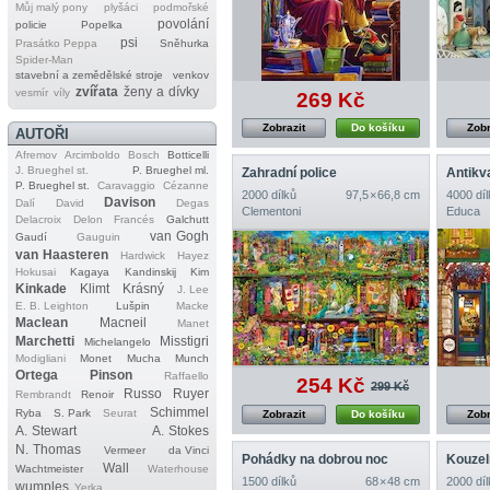
Můj malý pony
plyšáci
podmořské
povolání
policie
Popelka
psi
Prasátko Peppa
Sněhurka
Spider‐Man
stavební a zemědělské stroje
venkov
zvířata
ženy a dívky
vesmír
víly
269 Kč
Zobrazit
Do košíku
Zobr
AUTOŘI
Afremov
Arcimboldo
Bosch
Botticelli
J. Brueghel st.
P. Brueghel ml.
Zahradní police
Antikv
P. Brueghel st.
Caravaggio
Cézanne
2000 dílků
97,5 × 66,8 cm
4000 díl
Davison
Dalí
David
Degas
Clementoni
Educa
Delacroix
Delon
Francés
Galchutt
van Gogh
Gaudí
Gauguin
van Haasteren
Hardwick
Hayez
Hokusai
Kagaya
Kandinskij
Kim
Kinkade
Klimt
Krásný
J. Lee
E. B. Leighton
Lušpin
Macke
Maclean
Macneil
Manet
Marchetti
Misstigri
Michelangelo
Modigliani
Monet
Mucha
Munch
Ortega
Pinson
Raffaello
254 Kč
299 Kč
Russo
Ruyer
Rembrandt
Renoir
Schimmel
Ryba
S. Park
Seurat
Zobrazit
Do košíku
Zobr
A. Stewart
A. Stokes
N. Thomas
Vermeer
da Vinci
Pohádky na dobrou noc
Kouzel
Wall
Wachtmeister
Waterhouse
1500 dílků
68 × 48 cm
2000 díl
wumples
Yerka