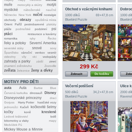
moře
motýli
motocykly a skútry
Obchod s vzácnými knihami
Dobrod
mystické
náboženské
naučné
noční
Německo
New York
nostalgie
1000 dílků
69 × 47,8 cm
1000 díl
obrazy
Bluebird Puzzle
Bluebird
obchody
opuštěná místa
Orient
Paříž
pestrobarevné
plakáty
psi
pláže
podmořské
podzimní
ptáci
restaurace a kavárny
romantika
ryby
Řecko
řeky a potoky
Severní Amerika
snové
severské státy
sovy
Španělsko
vánoční
venkov
vesmír
videohry
víly
vlci
vodopády
zahrady a parky
zátiší
zimní
299 Kč
znamení zvěrokruhu
Zozoville
zvířata
ženy a dívky
železnice
Zobrazit
Do košíku
Zobr
MOTIVY PRO DĚTI
Večerní potěšení
Ulice k
auta
Auta
Barbie
Blue
500 dílků
34,2 × 47,8 cm
2000 díl
Disney
Červená karkulka
dinosauři
Bluebird Puzzle
Ravens
Disneyovské princezny
draci
Gorjuss
Harry Potter
hasičské vozy
kočkovité šelmy
jednorožci
Kačeři
kočky
kreslené
koně
Ledové království
lodě
lokomotivy a vlaky
mapy
Medvídek Pú
Mickey Mouse a Minnie