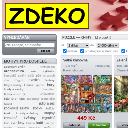
VYHLEDÁVÁNÍ
PUZZLE — KNIHY
92 produktů
od
do
dětská
pro dospělé a starší děti
f
Velká knihovna
Zelená
MOTIVY PRO DOSPĚLÉ
1500 dílků
80 × 60 cm
1000 díl
abstraktní umění
Amsterdam
Ravensburger
Clement
architektura
auta
cyklistika
černobílé
delfíni
déšť
děti
dinosauři
exotika
draci
Egypt
fantasy
hory
filmy a seriály
Francie
gothic
hrady a zámky
hudební
chaty a domy
Chorvatsko
interiéry
Itálie
Japonsko
jednorožci
jídlo a pití
jezera
kočkovité šelmy
kočky
koláže
krajiny
koně
kostely a chrámy
449 Kč
kreslené
květiny
legrační
lesy
lodě
lesní zvěř
letadla
Londýn
Zobrazit
Do košíku
Zobr
města
majáky
mapy
medvědi