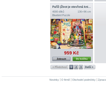
Paříž (Život je otevřená kniha)
4000 dílků
136 × 96 cm
Bluebird Puzzle
959 Kč
Zobrazit
Do košíku
« Předchozí
1
2
3
Další »
Novinky
O firmě
Obchodní podmínky
Zpraco