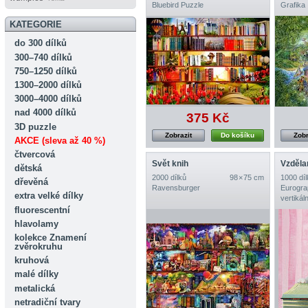
Bluebird Puzzle
Grafika
KATEGORIE
do 300 dílků
300–740 dílků
750–1250 dílků
1300–2000 dílků
3000–4000 dílků
nad 4000 dílků
375 Kč
3D puzzle
Zobrazit
Do košíku
Zobr
AKCE (sleva až 40 %)
čtvercová
Svět knih
Vzděla
dětská
2000 dílků
98 × 75 cm
1000 díl
dřevěná
Ravensburger
Eurogra
extra velké dílky
vertikáln
fluorescentní
hlavolamy
kolekce Znamení
zvěrokruhu
kruhová
malé dílky
metalická
netradiční tvary