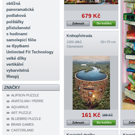
obtížná
panoramatická
679 Kč
podlahová
polštářky
Zobrazit
Do košíku
příslušenství
s hodinami
Knihopřehrada
samolepicí fólie
1000 dílků
50 × 70 cm
se třpytkami
Clementoni
Unlimited Fit Technology
velké dílky
vertikální
vybarvitelná
Wasgij
ZNAČKY
ALIPSON PUZZLE
ANATOLIAN / PERRE
AQUARIUS
ART PUZZLE
161 Kč
189 Kč
BLUEBIRD PUZZLE
Zobrazit
Do košíku
Zobr
BRAIN GAMES
CASTORLAND